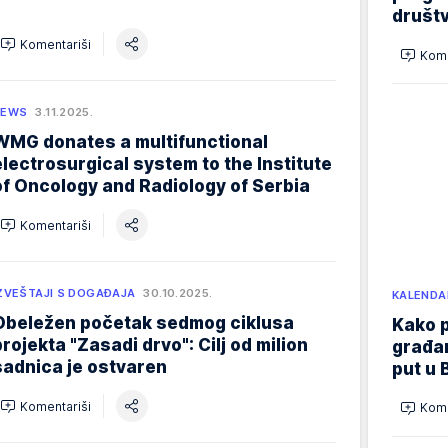
društ
Komentariši
Kome
NEWS
3.11.2025.
WMG donates a multifunctional
electrosurgical system to the Institute
of Oncology and Radiology of Serbia
Komentariši
ZVEŠTAJI S DOGAĐAJA
30.10.2025.
KALENDA
Obeležen početak sedmog ciklusa
Kako p
projekta "Zasadi drvo": Cilj od milion
građan
sadnica je ostvaren
put u 
Komentariši
Kome