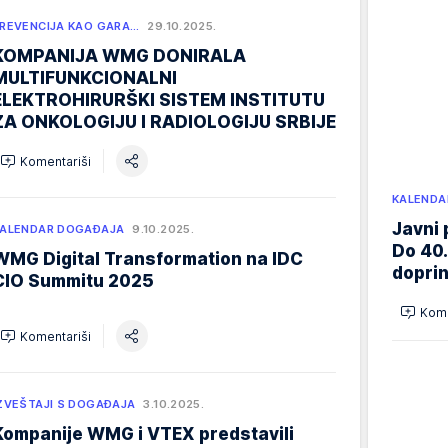
REVENCIJA KAO GARA…
29.10.2025.
KOMPANIJA WMG DONIRALA
MULTIFUNKCIONALNI
ELEKTROHIRURŠKI SISTEM INSTITUTU
ZA ONKOLOGIJU I RADIOLOGIJU SRBIJE
Komentariši
KALENDA
Javni 
ALENDAR DOGAĐAJA
9.10.2025.
Do 40.
WMG Digital Transformation na IDC
doprin
CIO Summitu 2025
Kome
Komentariši
ZVEŠTAJI S DOGAĐAJA
3.10.2025.
Kompanije WMG i VTEX predstavili