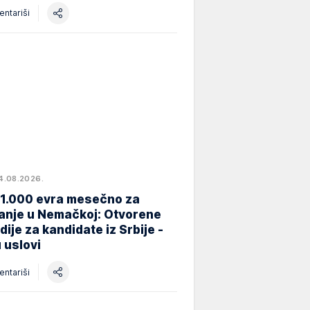
ntariši
4.08.2026.
 1.000 evra mesečno za
anje u Nemačkoj: Otvorene
dije za kandidate iz Srbije -
 uslovi
ntariši