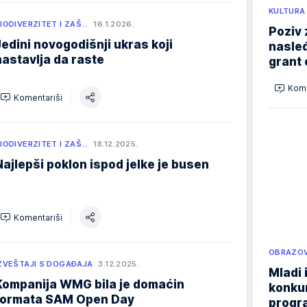
KULTURA
IODIVERZITET I ZAŠ…
16.1.2026.
Poziv 
Jedini novogodišnji ukras koji
nasleđ
nastavlja da raste
grant 
Kome
Komentariši
IODIVERZITET I ZAŠ…
18.12.2025.
Najlepši poklon ispod jelke je busen
Komentariši
OBRAZOV
ZVEŠTAJI S DOGAĐAJA
3.12.2025.
Mladi 
Kompanija WMG bila je domaćin
konku
formata SAM Open Day
progr