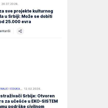
28.07.2026.
za sve projekte kulturnog
a u Srbiji: Može se dobiti
od 25.000 evra
ntariši
ANJE I EDUKA…
12.02.2026.
istraživači Srbije: Otvoren
rs za učešće u EKO-SISTEM
amu podrške civilnom