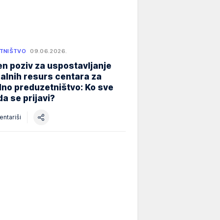
TNIŠTVO
09.06.2026.
n poziv za uspostavljanje
alnih resurs centara za
lno preduzetništvo: Ko sve
a se prijavi?
ntariši