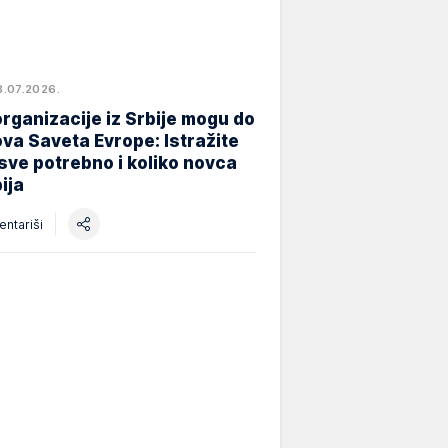
8.07.2026.
rganizacije iz Srbije mogu do
va Saveta Evrope: Istražite
 sve potrebno i koliko novca
ija
ntariši