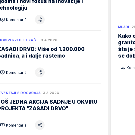
godina i novi fokus na inovacije i
tehnologiju
Komentariši
MLADI
2
Kako o
IODIVERZITET I ZAŠ…
3.4.2026.
granto
ZASADI DRVO: Više od 1.200.000
šta je
sadnica, a i dalje rastemo
se dob
Kome
Komentariši
ZVEŠTAJI S DOGAĐAJA
3.3.2026.
JOŠ JEDNA AKCIJA SADNJE U OKVIRU
PROJEKTA "ZASADI DRVO"
Komentariši