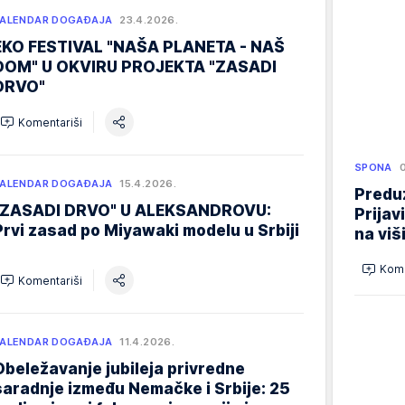
ALENDAR DOGAĐAJA
23.4.2026.
EKO FESTIVAL "NAŠA PLANETA - NAŠ
DOM" U OKVIRU PROJEKTA "ZASADI
DRVO"
Komentariši
SPONA
ALENDAR DOGAĐAJA
15.4.2026.
Preduz
"ZASADI DRVO" U ALEKSANDROVU:
Prijav
Prvi zasad po Miyawaki modelu u Srbiji
na viš
Kome
Komentariši
ALENDAR DOGAĐAJA
11.4.2026.
Obeležavanje jubileja privredne
saradnje između Nemačke i Srbije: 25