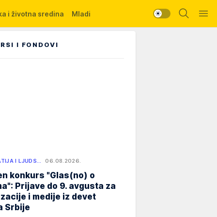
a i životna sredina
Mladi
RSI I FONDOVI
TIJA I LJUDS…
06.08.2026.
n konkurs "Glas(no) o
a": Prijave do 9. avgusta za
zacije i medije iz devet
 Srbije