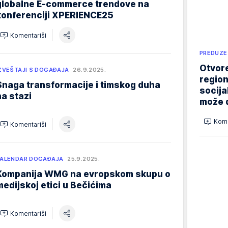
globalne E-commerce trendove na
konferenciji XPERIENCE25
Komentariši
PREDUZE
Otvore
ZVEŠTAJI S DOGAĐAJA
26.9.2025.
region
Snaga transformacije i timskog duha
socija
na stazi
može d
Kome
Komentariši
ALENDAR DOGAĐAJA
25.9.2025.
Kompanija WMG na evropskom skupu o
medijskoj etici u Bečićima
Komentariši