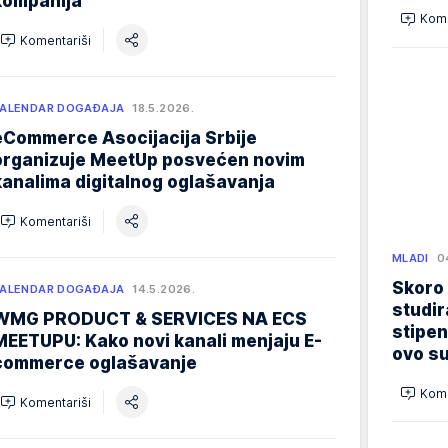
kompanija
Kome
Komentariši
ALENDAR DOGAĐAJA
18.5.2026.
eCommerce Asocijacija Srbije
organizuje MeetUp posvećen novim
kanalima digitalnog oglašavanja
Komentariši
MLADI
0
Skoro
ALENDAR DOGAĐAJA
14.5.2026.
studir
WMG PRODUCT & SERVICES NA ECS
stipen
MEETUPU: Kako novi kanali menjaju E-
ovo su
commerce oglašavanje
Kome
Komentariši