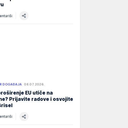
vu
ntariši
R DOGAĐAJA
08.07.2026.
roširenje EU utiče na
e? Prijavite radove i osvojite
Brisel
ntariši