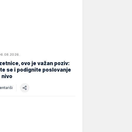
06.08.2026.
etnice, ovo je važan poziv:
ite se i podignite poslovanje
i nivo
ntariši