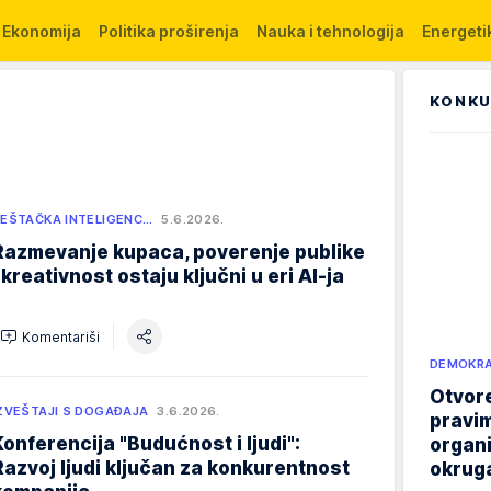
Ekonomija
Politika proširenja
Nauka i tehnologija
Energetik
KONKU
EŠTAČKA INTELIGENC…
5.6.2026.
Razmevanje kupaca, poverenje publike
i kreativnost ostaju ključni u eri AI-ja
Komentariši
DEMOKRA
Otvore
ZVEŠTAJI S DOGAĐAJA
3.6.2026.
pravim
Konferencija "Budućnost i ljudi":
organi
Razvoj ljudi ključan za konkurentnost
okruga