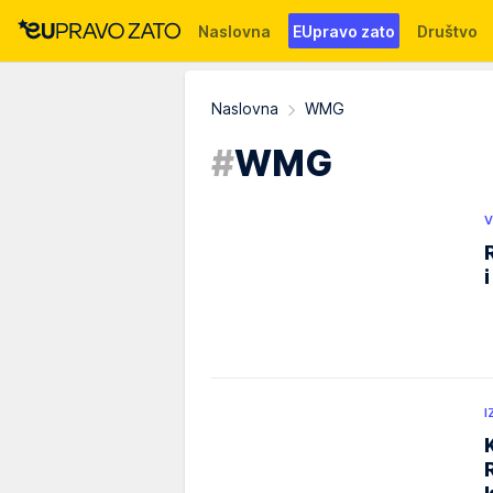
Naslovna
EUpravo zato
Društvo
Događaji
News
WMG fondacija
Naslovna
WMG
#
WMG
V
I