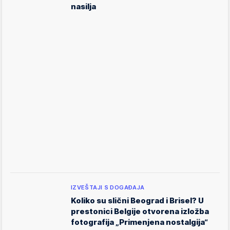
nasilja
IZVEŠTAJI S DOGAĐAJA
Koliko su slični Beograd i Brisel? U
prestonici Belgije otvorena izložba
fotografija „Primenjena nostalgija“