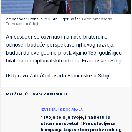
Ambasador Francuske u Srbiji Pjer Košar
Foto: Ambasada
Francuske u Srbiji
Ambasador se osvrnuo i na naše bilateralne
odnose i buduće perspektive njihovog razvoja,
budući da ove godine proslavljamo 185. godišnjicu
bilateralnih diplomatskih odnosa Francuske i Srbije.
(EUpravo Zato/Ambasada Francuske u Srbiji)
MOŽDA ĆE VAS ZANIMATI
IZVEŠTAJI S DOGAĐAJA
"Tvoje telo je tvoje, i na netu i u
stvarnom svetu!": Predstavljena
kampanja koja se bori protiv rodnog