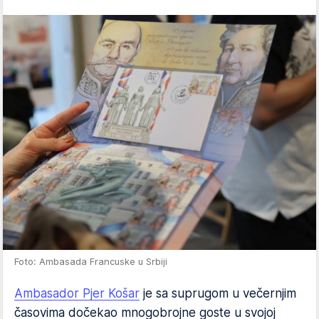
Foto: Ambasada Francuske u Srbiji
Ambasador Pjer Košar
je sa suprugom u večernjim
časovima dočekao mnogobrojne goste u svojoj