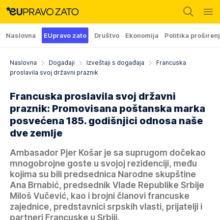
Naslovna
EUpravo zato
Društvo
Ekonomija
Politika proširen
Naslovna
Događaji
Izveštaji s događaja
Francuska
proslavila svoj državni praznik
Francuska proslavila svoj državni
praznik: Promovisana poštanska marka
posvećena 185. godišnjici odnosa naše
dve zemlje
Ambasador Pjer Košar je sa suprugom dočekao
mnogobrojne goste u svojoj rezidenciji, među
kojima su bili predsednica Narodne skupštine
Ana Brnabić, predsednik Vlade Republike Srbije
Miloš Vučević, kao i brojni članovi francuske
zajednice, predstavnici srpskih vlasti, prijatelji i
partneri Francuske u Srbiji.