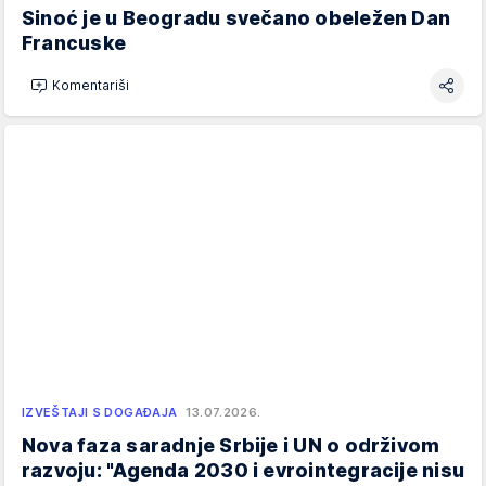
Sinoć je u Beogradu svečano obeležen Dan
Francuske
Komentariši
IZVEŠTAJI S DOGAĐAJA
13.07.2026.
Nova faza saradnje Srbije i UN o održivom
razvoju: "Agenda 2030 i evrointegracije nisu