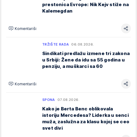
prestonica Evrope: Nik Kejv stiže na
Kalemegdan
Komentariši
TRŽIŠTE RADA
06.08.2026.
Sindikati predlažu izmene tri zakona
u Srbiji: Žene da idu sa 55 godina u
penziju, a muškarci sa 60
Komentariši
SPONA
07.08.2026.
Kako je Berta Benc oblikovala
istoriju Mercedesa? Liderka u senci
muža, zaslužna za klasu kojoj se ceo
svet divi