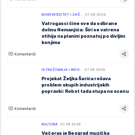
BIODIVERZITET I ZAŠ…
07.08.2026.
Vatrogasci čine sve da odbrane
dolinu Nemanjića: Širi se vatrena
stihija na planini poznatoj po divljim
konjima
Komentariši
ISTRAŽIVANJA I INOV…
07.08.2026.
Projekat Željka Šarića rešava
problem skupih industrijskih
popravki: Robot tada stupa na scenu
Komentariši
KULTURA
07.08.2026.
Večeras je Beograd muzička