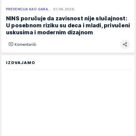
PREVENCIJA KAO GARA…
01.06.2026.
NINS poručuje da zavisnost nije slučajnost:
U posebnom riziku su deca i mladi, privučeni
uskusima i modernim dizajnom
Komentariši
IZDVAJAMO