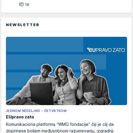
18
NEWSLETTER
JEDNOM NEDELJNO - ČETVRTKOM
EUpravo zato
Komunikaciona platforma “WMG fondacije” čiji je cilj da
doprinese boljem međusobnom razumevanju, izgradnji