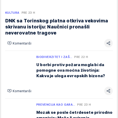
KULTURA
PRE 23 H
DNK sa Torinskog platna otkriva vekovima
skrivanu istoriju: Naučnici pronašli
neverovatne tragove
Komentariši
BIODIVERZITET I ZAŠ…
PRE 22 H
U borbi protiv požara mogla bi da
pomogne ova moćna životinja:
Kakva je uloga evropskih bizona?
Komentariši
PREVENCIJA KAO GARA…
PRE 23 H
Mozak se posle četrdesete prirodno
smanjuje: Može li sviranje