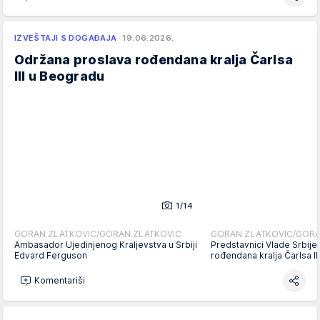
IZVEŠTAJI S DOGAĐAJA
19.06.2026.
Održana proslava rođendana kralja Čarlsa
III u Beogradu
1/14
GORAN ZLATKOVIC/GORAN ZLATKOVIC
GORAN ZLATKOVIC/GORA
Ambasador Ujedinjenog Kraljevstva u Srbiji
Predstavnici Vlade Srbije
Edvard Ferguson
rođendana kralja Čarlsa I
Komentariši