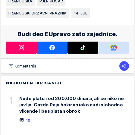
FRANCUSKA
PJER KOŠAR
FRANCUSKI DRŽAVNI PRAZNIK
14. JUL
Budi deo EUpravo zato zajednice.
Komentariši
NAJKOMENTARISANIJE
1
Nude platu i od 200.000 dinara, ali se niko ne
javlja: Gazda Paja šokiran iako nudi slobodne
vikende i besplatan obrok
40