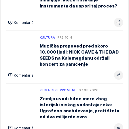
instrumenta da uspori taj proces?
Komentariši
KULTURA
PRE 10 H
Muzička propoved pred skoro
10.000 ljudi: NICK CAVE & THE BAD
SEEDS na Kalemegdanu održali
koncert za pamćenje
Komentariši
KLIMATSKE PROMENE
07.08.2026.
Zemlja uvodi hitne mere zbog
istorijski niskog vodostaja reka:
Ugroženo snabdevanje, preti šteta
od dve milijarde evra
Komentariši