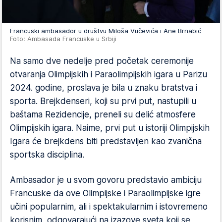
Francuski ambasador u društvu Miloša Vučevića i Ane Brnabić
Foto: Ambasada Francuske u Srbiji
Na samo dve nedelje pred početak ceremonije
otvaranja Olimpijskih i Paraolimpijskih igara u Parizu
2024. godine, proslava je bila u znaku bratstva i
sporta. Brejkdenseri, koji su prvi put, nastupili u
baštama Rezidencije, preneli su delić atmosfere
Olimpijskih igara. Naime, prvi put u istoriji Olimpijskih
Igara će brejkdens biti predstavljen kao zvanična
sportska disciplina.
Ambasador je u svom govoru predstavio ambiciju
Francuske da ove Olimpijske i Paraolimpijske igre
učini popularnim, ali i spektakularnim i istovremeno
korisnim, odgovarajući na izazove sveta koji se