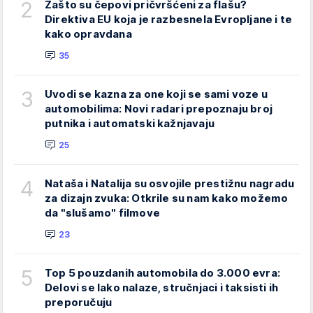
2
Zašto su čepovi pričvršćeni za flašu?
Direktiva EU koja je razbesnela Evropljane i te
kako opravdana
35
3
Uvodi se kazna za one koji se sami voze u
automobilima: Novi radari prepoznaju broj
putnika i automatski kažnjavaju
25
4
Nataša i Natalija su osvojile prestižnu nagradu
za dizajn zvuka: Otkrile su nam kako možemo
da "slušamo" filmove
23
5
Top 5 pouzdanih automobila do 3.000 evra:
Delovi se lako nalaze, stručnjaci i taksisti ih
preporučuju