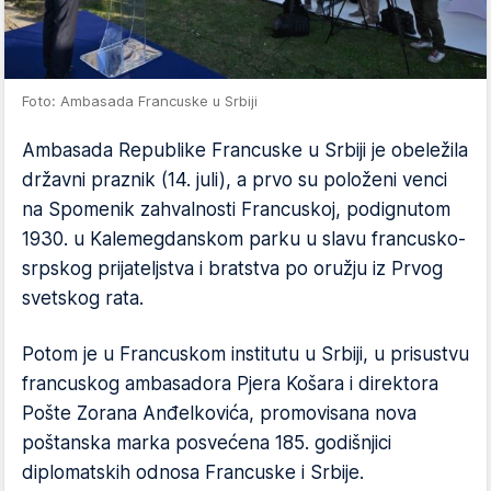
Foto: Ambasada Francuske u Srbiji
Ambasada Republike Francuske u Srbiji je obeležila
državni praznik (14. juli), a prvo su položeni venci
na Spomenik zahvalnosti Francuskoj, podignutom
1930. u Kalemegdanskom parku u slavu francusko-
srpskog prijateljstva i bratstva po oružju iz Prvog
svetskog rata.
Potom je u Francuskom institutu u Srbiji, u prisustvu
francuskog ambasadora Pjera Košara i direktora
Pošte Zorana Anđelkovića, promovisana nova
poštanska marka posvećena 185. godišnjici
diplomatskih odnosa Francuske i Srbije.