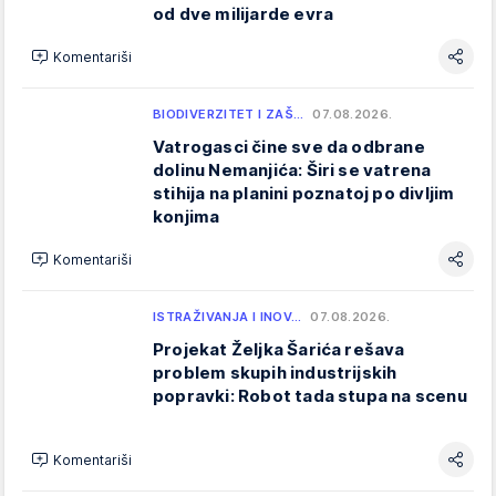
od dve milijarde evra
Komentariši
BIODIVERZITET I ZAŠ…
07.08.2026.
Vatrogasci čine sve da odbrane
dolinu Nemanjića: Širi se vatrena
stihija na planini poznatoj po divljim
konjima
Komentariši
ISTRAŽIVANJA I INOV…
07.08.2026.
Projekat Željka Šarića rešava
problem skupih industrijskih
popravki: Robot tada stupa na scenu
Komentariši