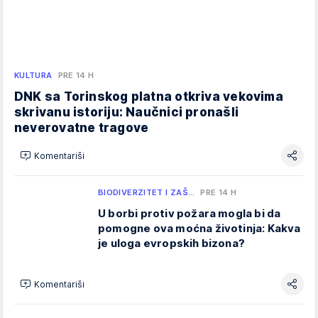
KULTURA
PRE 14 H
DNK sa Torinskog platna otkriva vekovima
skrivanu istoriju: Naučnici pronašli
neverovatne tragove
Komentariši
BIODIVERZITET I ZAŠ…
PRE 14 H
U borbi protiv požara mogla bi da
pomogne ova moćna životinja: Kakva
je uloga evropskih bizona?
Komentariši