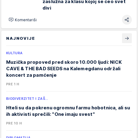
zaslužna za klasu kojoj se ceo svet
divi
Komentariši
NAJNOVIJE
KULTURA
Muzička propoved pred skoro 10.000 ljudi: NICK
CAVE & THE BAD SEEDS na Kalemegdanu održali
koncert za pamćenje
PRE 1 H
BIODIVERZITET I ZAŠ…
Hteli su da pokrenu ogromnu farmu hobotnica, ali su
ih aktivisti sprečili: "One imaju svest"
PRE 10 H
DIPLOMATIJA