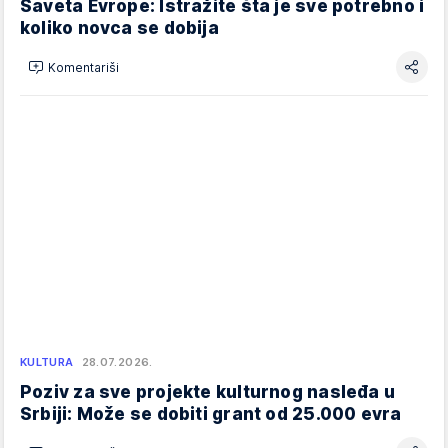
Saveta Evrope: Istražite šta je sve potrebno i
koliko novca se dobija
Komentariši
KULTURA
28.07.2026.
Poziv za sve projekte kulturnog nasleđa u
Srbiji: Može se dobiti grant od 25.000 evra