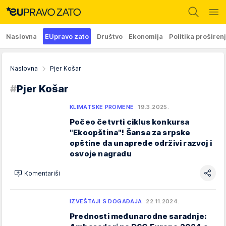
Naslovna
EUpravo zato
Društvo
Ekonomija
Politika proširen
Naslovna
Pjer Košar
#
Pjer Košar
KLIMATSKE PROMENE
19.3.2025.
Počeo četvrti ciklus konkursa
"Ekoopština"! Šansa za srpske
opštine da unaprede održivi razvoj i
osvoje nagradu
Komentariši
IZVEŠTAJI S DOGAĐAJA
22.11.2024.
Prednosti međunarodne saradnje: