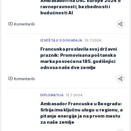
Ambasadori na DSC Europe 2024 o
ravnopravnosti, bezbednosti i
budućnosti AI
Komentariši
IZVEŠTAJI S DOGAĐAJA
15.7.2024.
Francuska proslavila svoj državni
praznik: Promovisana poštanska
marka posvećena 185. godišnjici
odnosa naše dve zemlje
Komentariši
DIPLOMATIJA
12.7.2024.
Ambasador Francuske u Beogradu:
Srbija ima ključnu ulogu u regionu, a
pitanje energije je na prvom mestu
za naše zemlje