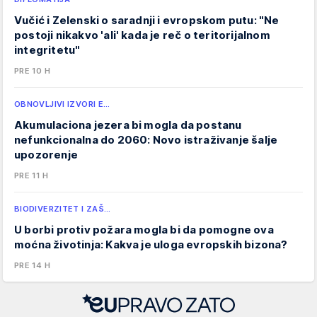
Vučić i Zelenski o saradnji i evropskom putu: "Ne
postoji nikakvo 'ali' kada je reč o teritorijalnom
integritetu"
PRE 10 H
OBNOVLJIVI IZVORI E…
Akumulaciona jezera bi mogla da postanu
nefunkcionalna do 2060: Novo istraživanje šalje
upozorenje
PRE 11 H
BIODIVERZITET I ZAŠ…
U borbi protiv požara mogla bi da pomogne ova
moćna životinja: Kakva je uloga evropskih bizona?
PRE 14 H