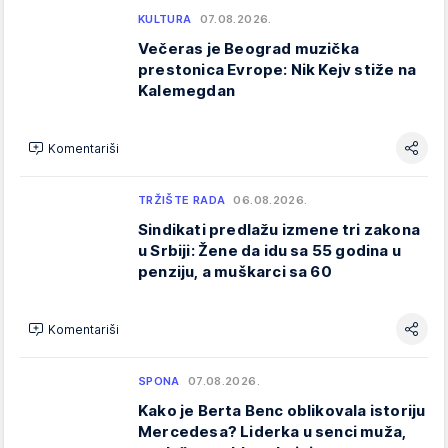
KULTURA
07.08.2026.
Večeras je Beograd muzička
prestonica Evrope: Nik Kejv stiže na
Kalemegdan
Komentariši
TRŽIŠTE RADA
06.08.2026.
Sindikati predlažu izmene tri zakona
u Srbiji: Žene da idu sa 55 godina u
penziju, a muškarci sa 60
Komentariši
SPONA
07.08.2026.
Kako je Berta Benc oblikovala istoriju
Mercedesa? Liderka u senci muža,