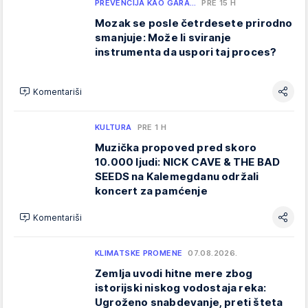
PREVENCIJA KAO GARA…
PRE 15 H
Mozak se posle četrdesete prirodno
smanjuje: Može li sviranje
instrumenta da uspori taj proces?
Komentariši
KULTURA
PRE 1 H
Muzička propoved pred skoro
10.000 ljudi: NICK CAVE & THE BAD
SEEDS na Kalemegdanu održali
koncert za pamćenje
Komentariši
KLIMATSKE PROMENE
07.08.2026.
Zemlja uvodi hitne mere zbog
istorijski niskog vodostaja reka:
Ugroženo snabdevanje, preti šteta