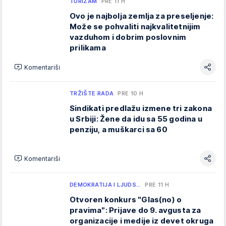
TURIZAM
PRE 11 H
Ovo je najbolja zemlja za preseljenje:
Može se pohvaliti najkvalitetnijim
vazduhom i dobrim poslovnim
prilikama
Komentariši
TRŽIŠTE RADA
PRE 10 H
Sindikati predlažu izmene tri zakona
u Srbiji: Žene da idu sa 55 godina u
penziju, a muškarci sa 60
Komentariši
DEMOKRATIJA I LJUDS…
PRE 11 H
Otvoren konkurs "Glas(no) o
pravima": Prijave do 9. avgusta za
organizacije i medije iz devet okruga