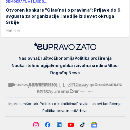
DEMOKRATIJA I LJUDS…
Otvoren konkurs "Glas(no) o pravima": Prijave do 9.
avgusta za organizacije i medije iz devet okruga
Srbije
PRE 11 H
EUpravo
Naslovna
Društvo
Ekonomija
Politika proširenja
zato
Nauka i tehnologija
Energetika i životna sredina
Mladi
Događaji
News
Impresum
Kontakt
Politika o kolačićima
Pravila i uslovi korišćenja
Politika privatnosti
Arhiva