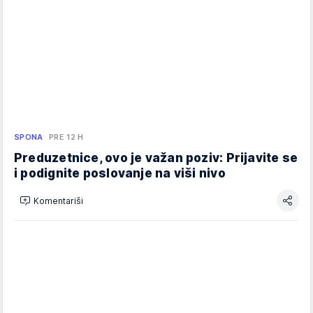
SPONA
PRE 12 H
Preduzetnice, ovo je važan poziv: Prijavite se
i podignite poslovanje na viši nivo
Komentariši