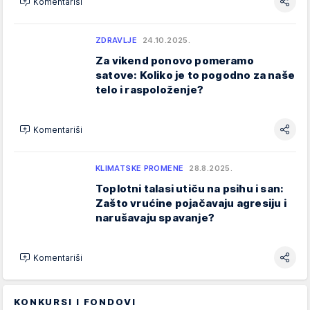
Komentariši
ZDRAVLJE
24.10.2025.
Za vikend ponovo pomeramo
satove: Koliko je to pogodno za naše
telo i raspoloženje?
Komentariši
KLIMATSKE PROMENE
28.8.2025.
Toplotni talasi utiču na psihu i san:
Zašto vrućine pojačavaju agresiju i
narušavaju spavanje?
Komentariši
KONKURSI I FONDOVI