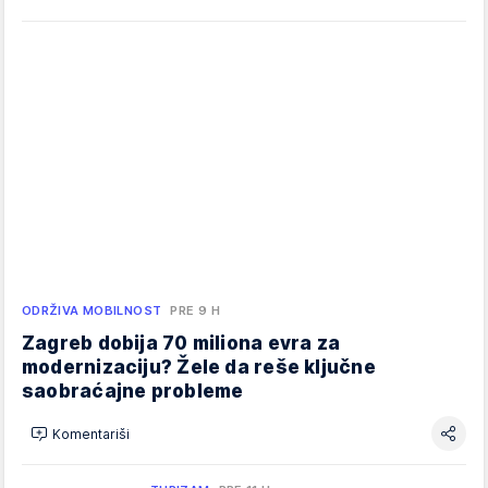
ODRŽIVA MOBILNOST
PRE 9 H
Zagreb dobija 70 miliona evra za
modernizaciju? Žele da reše ključne
saobraćajne probleme
Komentariši