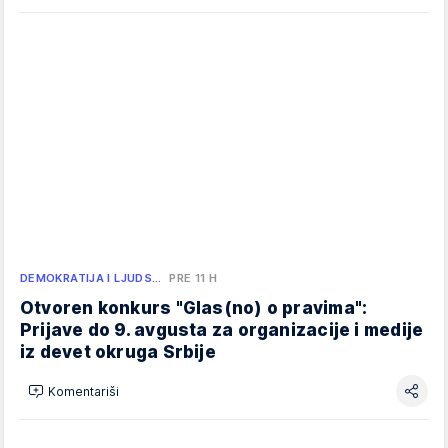
DEMOKRATIJA I LJUDS…
PRE 11 H
Otvoren konkurs "Glas(no) o pravima":
Prijave do 9. avgusta za organizacije i medije
iz devet okruga Srbije
Komentariši