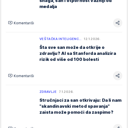
snaga, san i otpornost važniji od
medalja
Komentariši
VEŠTAČKA INTELIGENC…
12.1.2026.
Šta sve san može da otkrije o
zdravlju? AI sa Stanforda analizira
rizik od više od 100 bolesti
Komentariši
ZDRAVLJE
7.1.2026.
Stručnjaci za san otkrivaju: Da li nam
"skandinavski metod spavanja"
zaista može pomoći da zaspimo?