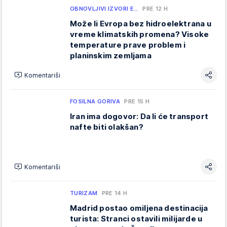
OBNOVLJIVI IZVORI E…
PRE 12 H
Može li Evropa bez hidroelektrana u
vreme klimatskih promena? Visoke
temperature prave problem i
planinskim zemljama
Komentariši
FOSILNA GORIVA
PRE 15 H
Iran ima dogovor: Da li će transport
nafte biti olakšan?
Komentariši
TURIZAM
PRE 14 H
Madrid postao omiljena destinacija
turista: Stranci ostavili milijarde u