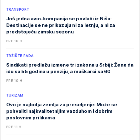
TRANSPORT
Još jedna avio-kompanija se povlači iz Niša:
Destinacije se ne prikazuju ni za letnju, a ni za
predstojeću zimsku sezonu
PRE 10 H
TRŽIŠTE RADA
Sindikati predlažu izmene tri zakona u Srbiji: Žene da
idu sa 55 godina u penziju, a muškarci sa 60
PRE 10 H
TURIZAM
Ovo je najbolja zemlja za preseljenje: Može se
pohvaliti najkvalitetnijim vazduhom i dobrim
poslovnim prilikama
PRE 11 H