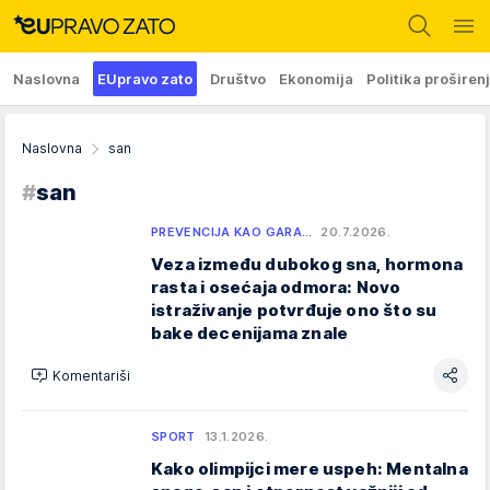
Naslovna
EUpravo zato
Društvo
Ekonomija
Politika proširen
Naslovna
san
#
san
PREVENCIJA KAO GARA…
20.7.2026.
Veza između dubokog sna, hormona
rasta i osećaja odmora: Novo
istraživanje potvrđuje ono što su
bake decenijama znale
Komentariši
SPORT
13.1.2026.
Kako olimpijci mere uspeh: Mentalna