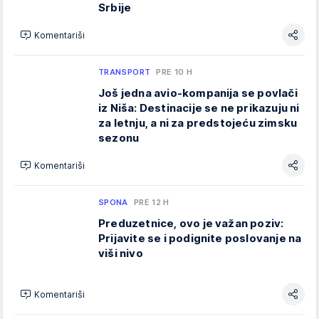
Srbije
Komentariši
TRANSPORT
PRE 10 H
Još jedna avio-kompanija se povlači
iz Niša: Destinacije se ne prikazuju ni
za letnju, a ni za predstojeću zimsku
sezonu
Komentariši
SPONA
PRE 12 H
Preduzetnice, ovo je važan poziv:
Prijavite se i podignite poslovanje na
viši nivo
Komentariši