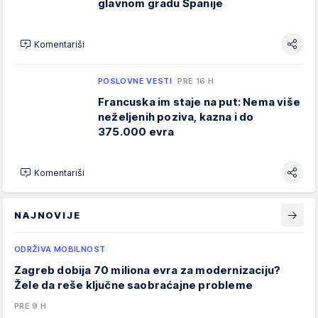
glavnom gradu Španije
Komentariši
POSLOVNE VESTI
PRE 16 H
Francuska im staje na put: Nema više
neželjenih poziva, kazna i do
375.000 evra
Komentariši
NAJNOVIJE
ODRŽIVA MOBILNOST
Zagreb dobija 70 miliona evra za modernizaciju?
Žele da reše ključne saobraćajne probleme
PRE 9 H