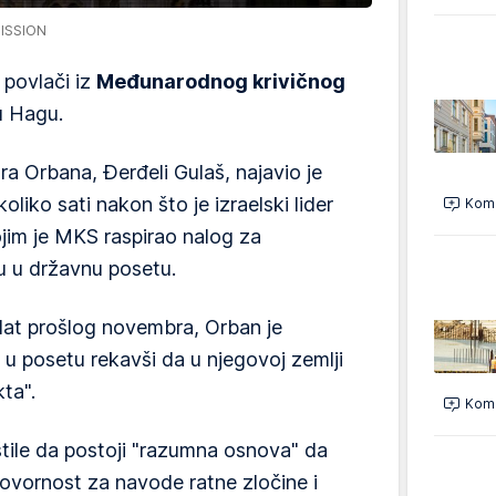
ISSION
 povlači iz
Međunarodnog krivičnog
 u Hagu.
ra Orbana, Đerđeli Gulaš, najavio je
liko sati nakon što je izraelski lider
Kome
ojim je MKS raspirao nalog za
u u državnu posetu.
dat prošlog novembra, Orban je
 u posetu rekavši da u njegovoj zemlji
ta".
Kome
tile da postoji "razumna osnova" da
ovornost za navode ratne zločine i