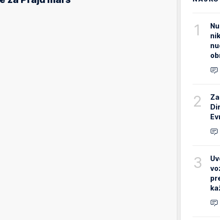
1
Nu
ni
nu
ob
2
Za
Di
Ev
3
Uv
vo
pr
ka