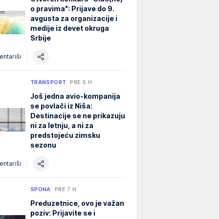
o pravima": Prijave do 9.
avgusta za organizacije i
medije iz devet okruga
Srbije
ntariši
TRANSPORT
PRE 5 H
Još jedna avio-kompanija
se povlači iz Niša:
Destinacije se ne prikazuju
ni za letnju, a ni za
predstojeću zimsku
sezonu
ntariši
SPONA
PRE 7 H
Preduzetnice, ovo je važan
poziv: Prijavite se i