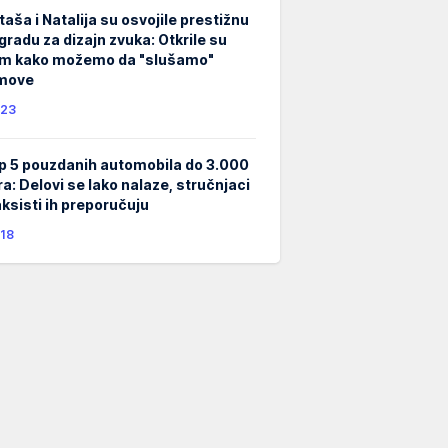
taša i Natalija su osvojile prestižnu
gradu za dizajn zvuka: Otkrile su
m kako možemo da "slušamo"
lmove
23
p 5 pouzdanih automobila do 3.000
ra: Delovi se lako nalaze, stručnjaci
taksisti ih preporučuju
18