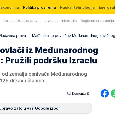
Ekonomija
Politika proširenja
Nauka i tehnologija
Energetik
mokratija i ljudska prava
Javna administracija
Regionalna saradnja
Vladavina prava
Mađarska se povlači iz Međunarodnog krivično
ovlači iz Međunarodnog
: Pružili podršku Izraelu
na od zemalja osnivača Međunarodnog
 125 država članica.
Komentariši
Upravo zato u vaš Google izbor