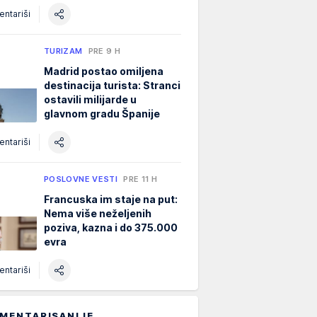
ntariši
TURIZAM
PRE 9 H
Madrid postao omiljena
destinacija turista: Stranci
ostavili milijarde u
glavnom gradu Španije
ntariši
POSLOVNE VESTI
PRE 11 H
Francuska im staje na put:
Nema više neželjenih
poziva, kazna i do 375.000
evra
ntariši
MENTARISANIJE