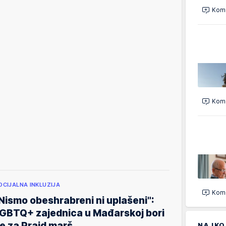
Kome
Kome
OCIJALNA INKLUZIJA
Kome
Nismo obeshrabreni ni uplašeni":
GBTQ+ zajednica u Mađarskoj bori
e za Prajd marš
NAJKO