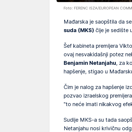
Foto: FERENC ISZA/EUROPEAN COMM
Mađarska je saopštila da se
suda (MKS)
čije je sedište
Šef kabineta premijera Vikto
ovaj nesvakidašnji potez neko
Benjamin Netanjahu
, za k
hapšenje, stigao u Mađarsk
Čim je nalog za hapšenje iz
pozvao izraelskog premijera
"to neće imati nikakvog efek
Sudije MKS-a su tada saopš
Netanjahu nosi krivičnu odg