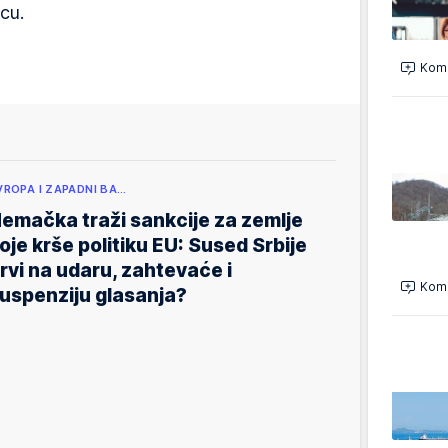
cu.
Kome
VROPA I ZAPADNI BA…
emačka traži sankcije za zemlje
oje krše politiku EU: Sused Srbije
rvi na udaru, zahtevaće i
Kome
uspenziju glasanja?