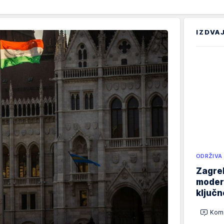
IZDVA
ODRŽIVA
Zagreb
modern
ključ
Kome