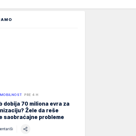
JAMO
 MOBILNOST
PRE 4 H
 dobija 70 miliona evra za
izaciju? Žele da reše
ne saobraćajne probleme
ntariši