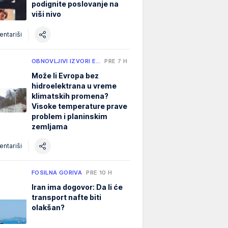
podignite poslovanje na
viši nivo
ntariši
OBNOVLJIVI IZVORI E…
PRE 7 H
Može li Evropa bez
hidroelektrana u vreme
klimatskih promena?
Visoke temperature prave
problem i planinskim
zemljama
ntariši
FOSILNA GORIVA
PRE 10 H
Iran ima dogovor: Da li će
transport nafte biti
olakšan?