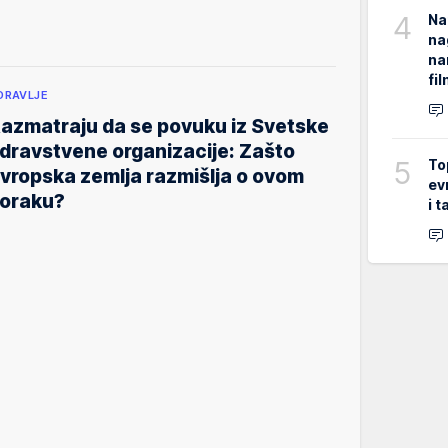
4
Na
na
na
fi
DRAVLJE
azmatraju da se povuku iz Svetske
dravstvene organizacije: Zašto
5
To
vropska zemlja razmišlja o ovom
ev
oraku?
i 