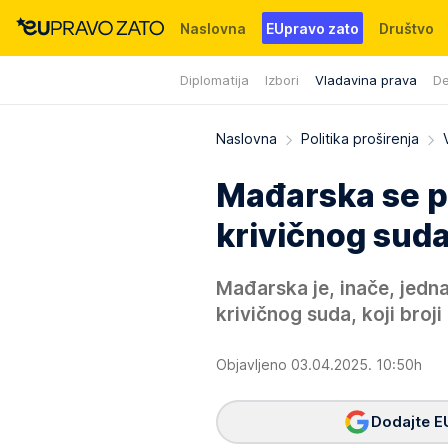
Naslovna
EUpravo zato
Društvo
Diplomatija
Izbori
Vladavina prava
De
Događaji
News
WMG fondacija
Naslovna
Politika proširenja
Mađarska se p
krivičnog suda
Mađarska je, inače, jed
krivičnog suda, koji broji
Objavljeno 03.04.2025. 10:50h
Dodajte E