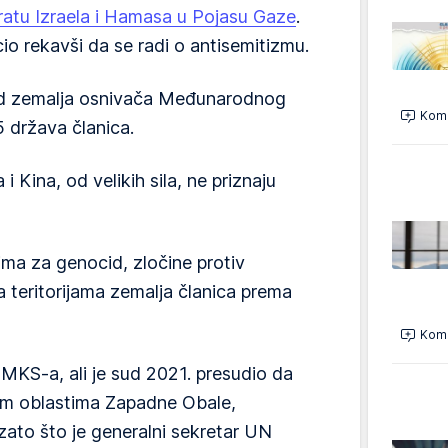
ratu Izraela i Hamasa u Pojasu Gaze
.
o rekavši da se radi o antisemitizmu.
 od zemalja osnivača Međunarodnog
Kome
5 država članica.
i Kina, od velikih sila, ne priznaju
a za genocid, zločine protiv
a teritorijama zemalja članica prema
Kome
u MKS-a, ali je sud 2021. presudio da
im oblastima Zapadne Obale,
zato što je generalni sekretar UN