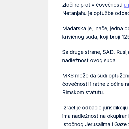
zločine protiv čovečnosti
u 
Netanjahu je optužbe odbaci
Mađarska je, inače, jedna
krivičnog suda, koji broji 12
Sa druge strane, SAD, Rusija 
nadležnost ovog suda.
MKS može da sudi optuženim
čovečnosti i ratne zločine n
Rimskom statutu.
Izrael je odbacio jurisdikcij
ima nadležnost na okupiran
Istočnog Jerusalima i Gaze 