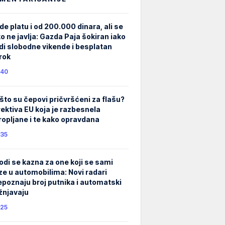
de platu i od 200.000 dinara, ali se
ko ne javlja: Gazda Paja šokiran iako
di slobodne vikende i besplatan
rok
40
što su čepovi pričvršćeni za flašu?
rektiva EU koja je razbesnela
ropljane i te kako opravdana
35
odi se kazna za one koji se sami
ze u automobilima: Novi radari
epoznaju broj putnika i automatski
žnjavaju
25