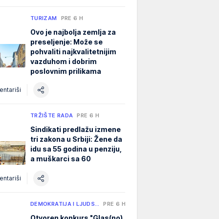
TURIZAM
PRE 6 H
Ovo je najbolja zemlja za
preseljenje: Može se
pohvaliti najkvalitetnijim
vazduhom i dobrim
poslovnim prilikama
ntariši
TRŽIŠTE RADA
PRE 6 H
Sindikati predlažu izmene
tri zakona u Srbiji: Žene da
idu sa 55 godina u penziju,
a muškarci sa 60
ntariši
DEMOKRATIJA I LJUDS…
PRE 6 H
Otvoren konkurs "Glas(no)