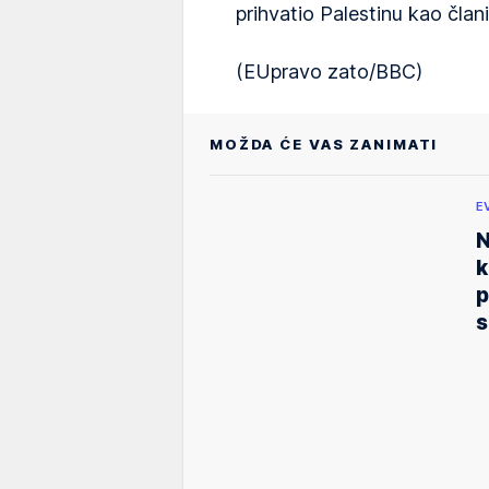
prihvatio Palestinu kao člani
(EUpravo zato/BBC)
MOŽDA ĆE VAS ZANIMATI
E
N
k
p
s