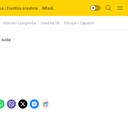
a i životna sredina
Mladi
Klasteri i poglavlja
Izveštaj EK
Evropa i Zapadni Balkan
g suda