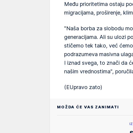
Među prioritetima ostaju pod
migracijama, proširenje, kli
"Naša borba za slobodu mož
generacijama. Ali su ulozi 
stičemo tek tako, već ćemo
podrazumeva masivna ulagan
I iznad svega, to znači da ć
našim vrednostima", poručil
(EUpravo zato)
MOŽDA ĆE VAS ZANIMATI
I