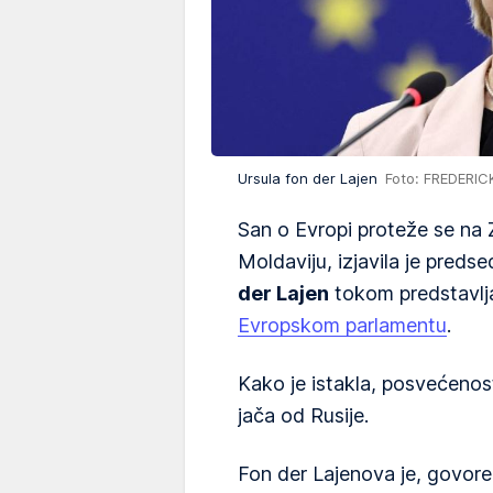
Ursula fon der Lajen
Foto: FREDERICK
San o Evropi proteže se na Z
Moldaviju, izjavila je pred
der Lajen
tokom predstavlj
Evropskom parlamentu
.
Kako je istakla, posvećenos
jača od Rusije.
Fon der Lajenova je, govoreć