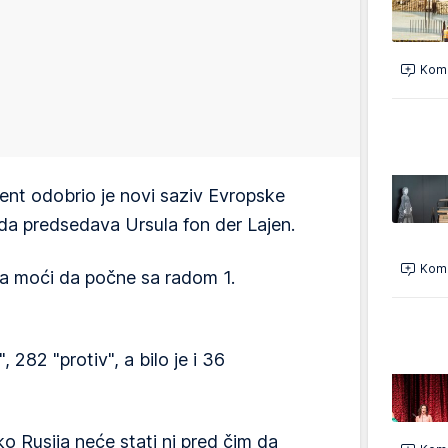
Kome
ent odobrio je novi saziv Evropske
 da predsedava Ursula fon der Lajen.
Kome
ja moći da počne sa radom 1.
, 282 "protiv", a bilo je i 36
o Rusija neće stati ni pred čim da