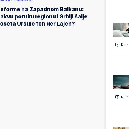
VROPA I ZAPADNI BA…
eforme na Zapadnom Balkanu:
akvu poruku regionu i Srbiji šalje
oseta Ursule fon der Lajen?
Kome
Kome