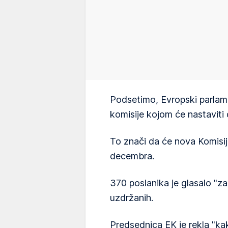
Podsetimo, Evropski parlam
komisije kojom će nastaviti
To znači da će nova Komisi
decembra.
370 poslanika je glasalo "za"
uzdržanih.
Predsednica EK je rekla "kak