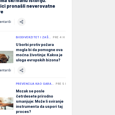
ma skrivanu istoriju:
ici pronašli neverovatne
ve
ntariši
BIODIVERZITET I ZAŠ…
PRE 4 H
U borbi protiv požara
mogla bi da pomogne ova
moćna životinja: Kakva je
uloga evropskih bizona?
ntariši
PREVENCIJA KAO GARA…
PRE 5 H
Mozak se posle
četrdesete prirodno
smanjuje: Može li sviranje
instrumenta da uspori taj
proces?