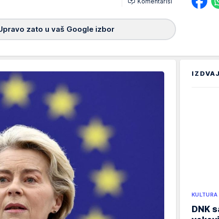
Komentariši
Upravo zato u vaš Google izbor
IZDVA
KULTURA
DNK sa