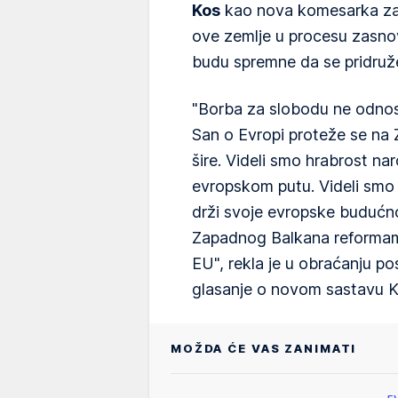
Kos
kao nova komesarka za p
ove zemlje u procesu zasn
budu spremne da se pridruže 
"Borba za slobodu ne odnos
San o Evropi proteže se na 
šire. Videli smo hrabrost na
evropskom putu. Videli smo
drži svoje evropske budućn
Zapadnog Balkana reformama,
EU", rekla je u obraćanju p
glasanje o novom sastavu K
MOŽDA ĆE VAS ZANIMATI