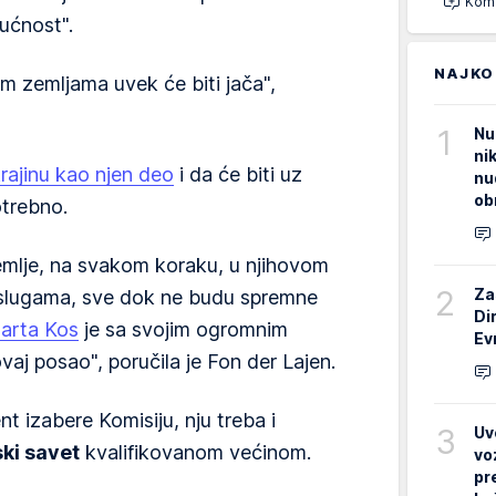
Kome
ćnost".
NAJKO
im zemljama uvek će biti jača",
1
Nu
ni
rajinu kao njen deo
i da će biti uz
nu
ob
otrebno.
emlje, na svakom koraku, u njihovom
2
Za
lugama, sve dok ne budu spremne
Di
arta Kos
je sa svojim ogromnim
Ev
aj posao", poručila je Fon der Lajen.
t izabere Komisiju, nju treba i
3
Uv
ki savet
kvalifikovanom većinom.
vo
pr