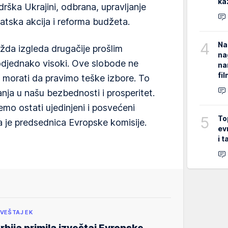
ka
rška Ukrajini, odbrana, upravljanje
matska akcija i reforma budžeta.
4
Na
da izgleda drugačije prošlim
na
podjednako visoki. Ove slobode ne
na
fi
 morati da pravimo teške izbore. To
ja u našu bezbednosti i prosperitet.
emo ostati ujedinjeni i posvećeni
5
To
a je predsednica Evropske komisije.
ev
i 
ZVEŠTAJ EK