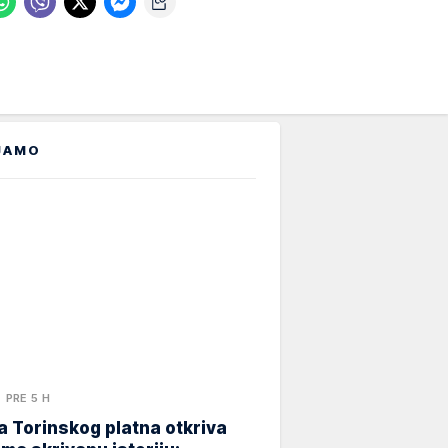
JAMO
PRE 5 H
 Torinskog platna otkriva