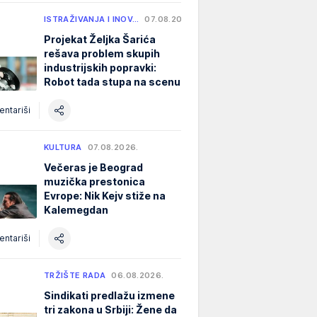
ISTRAŽIVANJA I INOV…
07.08.2026.
Projekat Željka Šarića
rešava problem skupih
industrijskih popravki:
Robot tada stupa na scenu
ntariši
KULTURA
07.08.2026.
Večeras je Beograd
muzička prestonica
Evrope: Nik Kejv stiže na
Kalemegdan
ntariši
TRŽIŠTE RADA
06.08.2026.
Sindikati predlažu izmene
tri zakona u Srbiji: Žene da