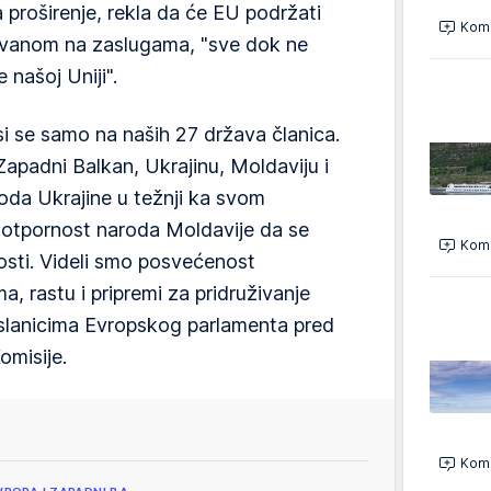
roširenje, rekla da će EU podržati
Kome
ovanom na zaslugama, "sve dok ne
našoj Uniji".
i se samo na naših 27 država članica.
Zapadni Balkan, Ukrajinu, Moldaviju i
roda Ukrajine u težnji ka svom
 otpornost naroda Moldavije da se
Kome
osti. Videli smo posvećenost
 rastu i pripremi za pridruživanje
oslanicima Evropskog parlamenta pred
omisije.
Kome