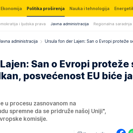
Ekonomija
Politika proširenja
Nauka i tehnologija
Energetik
mokratija i ljudska prava
Javna administracija
Regionalna saradnja
Javna administracija
Ursula fon der Lajen: San o Evropi proteže s
 Lajen: San o Evropi proteže
lkan, posvećenost EU biće j
lje u procesu zasnovanom na
du spremne da se pridruže našoj Uniji",
Evropske komisije.