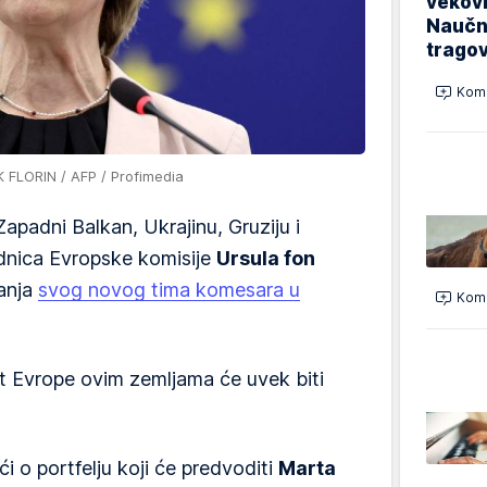
vekovi
Naučn
trago
Kome
 FLORIN / AFP / Profimedia
apadni Balkan, Ukrajinu, Gruziju i
sednica Evropske komisije
Ursula fon
anja
svog novog tima komesara u
Kome
t Evrope ovim zemljama će uvek biti
i o portfelju koji će predvoditi
Marta