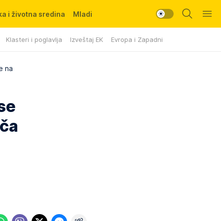
a i životna sredina
Mladi
Klasteri i poglavlja
Izveštaj EK
Evropa i Zapadni Balkan
e na
 se
ača