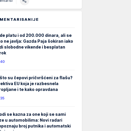
ntariši
MENTARISANIJE
de platu i od 200.000 dinara, ali se
ko ne javlja: Gazda Paja šokiran iako
di slobodne vikende i besplatan
rok
40
što su čepovi pričvršćeni za flašu?
rektiva EU koja je razbesnela
ropljane i te kako opravdana
35
odi se kazna za one koji se sami
ze u automobilima: Novi radari
epoznaju broj putnika i automatski