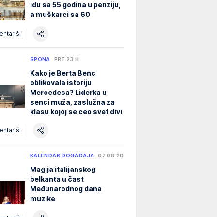
idu sa 55 godina u penziju,
a muškarci sa 60
ntariši
SPONA
PRE 23 H
Kako je Berta Benc
oblikovala istoriju
Mercedesa? Liderka u
senci muža, zaslužna za
klasu kojoj se ceo svet divi
ntariši
KALENDAR DOGAĐAJA
07.08.2026.
Magija italijanskog
belkanta u čast
Međunarodnog dana
muzike