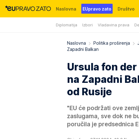
Naslovna
EUpravo zato
Društvo
Diplomatija
Izbori
Vladavina prava
De
Događaji
News
WMG fondacija
Naslovna
Politika proširenja
Zapadni Balkan
Ursula fon der
na Zapadni Ba
od Rusije
"EU će podržati ove zem
zaslugama, sve dok ne bu
poručila je predsednica 