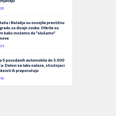
žnjavaju
25
taša i Natalija su osvojile prestižnu
gradu za dizajn zvuka: Otkrile su
m kako možemo da "slušamo"
lmove
23
p 5 pouzdanih automobila do 3.000
ra: Delovi se lako nalaze, stručnjaci
taksisti ih preporučuju
18