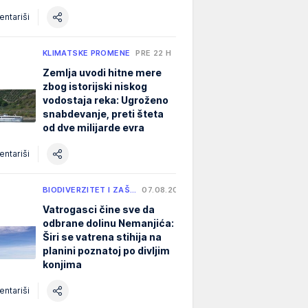
ntariši
KLIMATSKE PROMENE
PRE 22 H
Zemlja uvodi hitne mere
zbog istorijski niskog
vodostaja reka: Ugroženo
snabdevanje, preti šteta
od dve milijarde evra
ntariši
BIODIVERZITET I ZAŠ…
07.08.2026.
Vatrogasci čine sve da
odbrane dolinu Nemanjića:
Širi se vatrena stihija na
planini poznatoj po divljim
konjima
ntariši