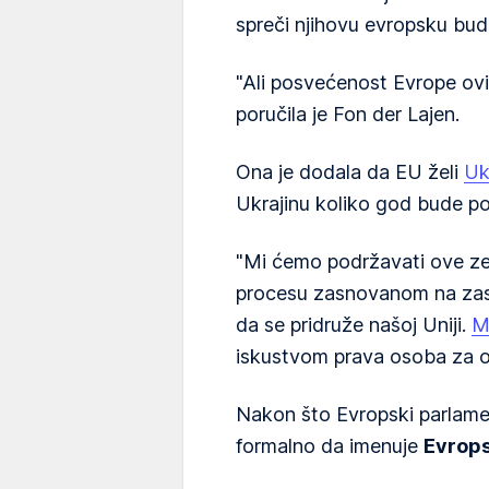
spreči njihovu evropsku budu
"Ali posvećenost Evrope ov
poručila je Fon der Lajen.
Ona je dodala da EU želi
Uk
Ukrajinu koliko god bude p
"Mi ćemo podržavati ove z
procesu zasnovanom na zas
da se pridruže našoj Uniji.
M
iskustvom prava osoba za ov
Nakon što Evropski parlamen
formalno da imenuje
Evrops