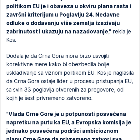
politikom EU je i obaveza u okviru plana rasta i
završni kriterijum u Poglavlju 24. Nedavne
odluke o dodavanju više zemalja izazivaju
zabrinutost i ukazuju na nazadovanje,"
rekla je
Kos.
Dodala je da Crna Gora mora brzo usvojiti
korektivne mere kako bi obezbedila bolje
usklađivanje sa viznom politikom EU. Kos je naglasila
da Crna Gora ostaje lider u procesu pristupanja EU,
sa svih 33 poglavlja otvorenih za pregovore, od
kojih je šest privremeno zatvoreno.
"Vlada Crne Gore je u potpunosti posvećena
napretku na putu ka EU, a Evropska komisija je
jednako posvećena podršci ambicioznom
planu Crne Gore da privremeno zatvori sva