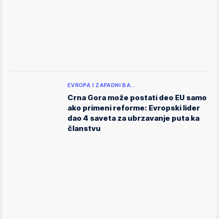
EVROPA I ZAPADNI BA…
Crna Gora može postati deo EU samo
ako primeni reforme: Evropski lider
dao 4 saveta za ubrzavanje puta ka
članstvu