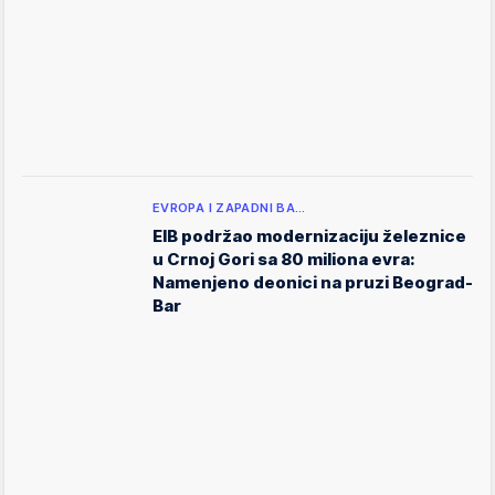
EVROPA I ZAPADNI BA…
EIB podržao modernizaciju železnice
u Crnoj Gori sa 80 miliona evra:
Namenjeno deonici na pruzi Beograd-
Bar