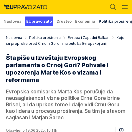
Naslovna
EUpravo zato
Društvo
Ekonomija
Politika proširen
Naslovna
Politika proširenja
Evropa i Zapadni Balkan
Koje
su prepreke pred Crnom Gorom na putu ka Evropskoj uniji
Šta piše u Izveštaju Evropskog
parlamenta o Crnoj Gori? Pohvale i
upozorenja Marte Kos o vizama i
reformama
Evropska komisarka Marta Kos poručuje da
neusaglašenost vizne politike Crne Gore brine
Brisel, ali da uprkos tome i dalje vidi Crnu Goru
kao lidera u procesu proširenja. Sa tim je stavom
saglasan i Marjan Šarec
Objavljeno 19.06.2025. 10:11h