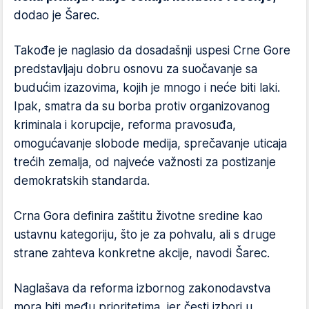
dodao je Šarec.
Takođe je naglasio da dosadašnji uspesi Crne Gore
predstavljaju dobru osnovu za suočavanje sa
budućim izazovima, kojih je mnogo i neće biti laki.
Ipak, smatra da su borba protiv organizovanog
kriminala i korupcije, reforma pravosuđa,
omogućavanje slobode medija, sprečavanje uticaja
trećih zemalja, od najveće važnosti za postizanje
demokratskih standarda.
Crna Gora definira zaštitu životne sredine kao
ustavnu kategoriju, što je za pohvalu, ali s druge
strane zahteva konkretne akcije, navodi Šarec.
Naglašava da reforma izbornog zakonodavstva
mora biti među prioritetima, jer česti izbori u