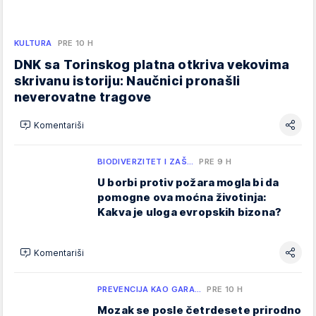
KULTURA
PRE 10 H
DNK sa Torinskog platna otkriva vekovima
skrivanu istoriju: Naučnici pronašli
neverovatne tragove
Komentariši
BIODIVERZITET I ZAŠ…
PRE 9 H
U borbi protiv požara mogla bi da
pomogne ova moćna životinja:
Kakva je uloga evropskih bizona?
Komentariši
PREVENCIJA KAO GARA…
PRE 10 H
Mozak se posle četrdesete prirodno