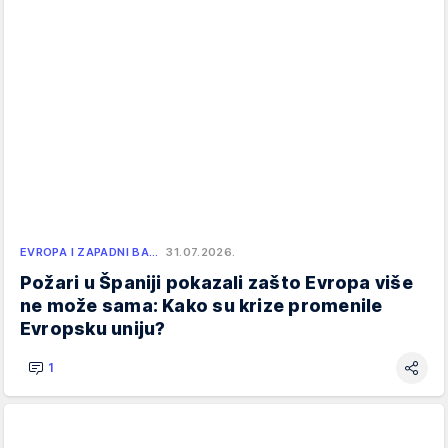
EVROPA I ZAPADNI BA…
31.07.2026.
Požari u Španiji pokazali zašto Evropa više
ne može sama: Kako su krize promenile
Evropsku uniju?
1