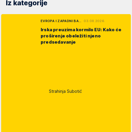
Iz kategorije
EVROPA I ZAPADNI BA…
03.08.2026.
Irska preuzima kormilo EU: Kako će
proširenje obeležiti njeno
predsedavanje
Strahinja Subotić