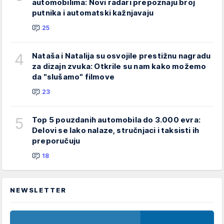
automobilima: Novi radari prepoznaju broj
putnika i automatski kažnjavaju
25
4
Nataša i Natalija su osvojile prestižnu nagradu
za dizajn zvuka: Otkrile su nam kako možemo
da "slušamo" filmove
23
5
Top 5 pouzdanih automobila do 3.000 evra:
Delovi se lako nalaze, stručnjaci i taksisti ih
preporučuju
18
NEWSLETTER