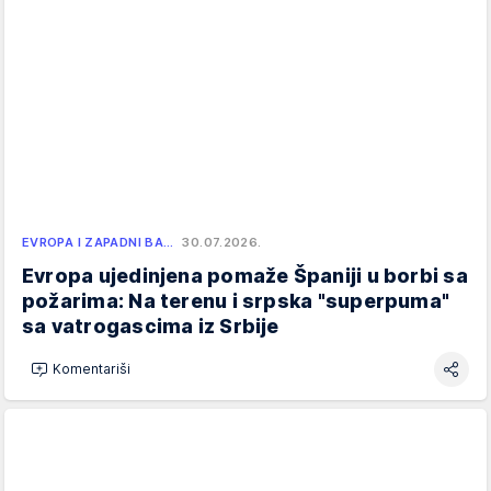
EVROPA I ZAPADNI BA…
30.07.2026.
Evropa ujedinjena pomaže Španiji u borbi sa
požarima: Na terenu i srpska "superpuma"
sa vatrogascima iz Srbije
Komentariši