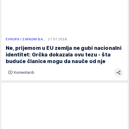
EVROPA I ZAPADNI BA…
27.07.2026.
Ne, prijemom u EU zemlja ne gubi nacionalni
identitet: Grčka dokazala ovu tezu - šta
buduće članice mogu da nauče od nje
Komentariši