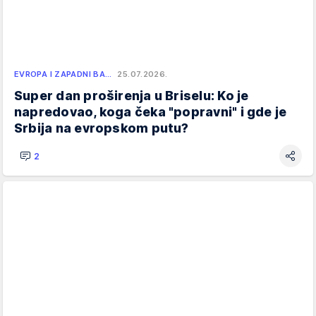
EVROPA I ZAPADNI BA…
25.07.2026.
Super dan proširenja u Briselu: Ko je
napredovao, koga čeka "popravni" i gde je
Srbija na evropskom putu?
2