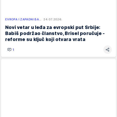
EVROPA I ZAPADNI BA…
24.07.2026.
Novi vetar u leđa za evropski put Srbije:
Babiš podržao članstvo, Brisel poručuje -
reforme su ključ koji otvara vrata
1