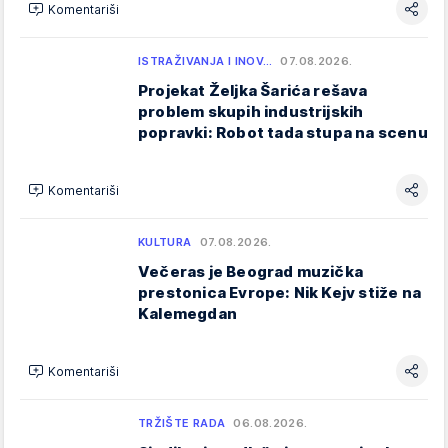
Komentariši
ISTRAŽIVANJA I INOV…
07.08.2026.
Projekat Željka Šarića rešava
problem skupih industrijskih
popravki: Robot tada stupa na scenu
Komentariši
KULTURA
07.08.2026.
Večeras je Beograd muzička
prestonica Evrope: Nik Kejv stiže na
Kalemegdan
Komentariši
TRŽIŠTE RADA
06.08.2026.