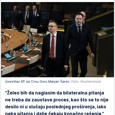
Izvestilac EP za Crnu Goru Marjan Šarec
Foto: Shutterstock
"Želeo bih da naglasim da bilateralna pitanja
ne treba da zaustave proces, kao što se to nije
desilo ni u slučaju poslednjeg proširenja, iako
neka pitanja i dalje čekaju konačno rešenje,"