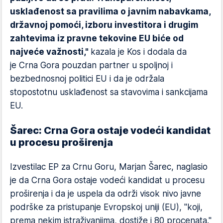
usklađenost sa pravilima o javnim nabavkama,
državnoj pomoći, izboru investitora i drugim
zahtevima iz pravne tekovine EU biće od
najveće važnosti,"
kazala je Kos i dodala da
je Crna Gora pouzdan partner u spoljnoj i
bezbednosnoj politici EU i da je održala
stopostotnu usklađenost sa stavovima i sankcijama
EU.
Šarec: Crna Gora ostaje vodeći kandidat
u procesu proširenja
Izvestilac EP za Crnu Goru, Marjan Šarec, naglasio
je da Crna Gora ostaje vodeći kandidat u procesu
proširenja i da je uspela da održi visok nivo javne
podrške za pristupanje Evropskoj uniji (EU), "koji,
prema nekim istraživanjima, dostiže i 80 procenata."