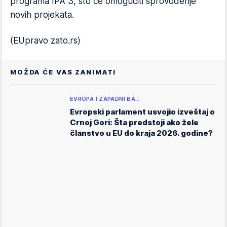
programa IPA 3, što će omogućiti sprovođenje
novih projekata.
(EUpravo zato.rs)
MOŽDA ĆE VAS ZANIMATI
EVROPA I ZAPADNI BA…
Evropski parlament usvojio izveštaj o
Crnoj Gori: Šta predstoji ako žele
članstvo u EU do kraja 2026. godine?