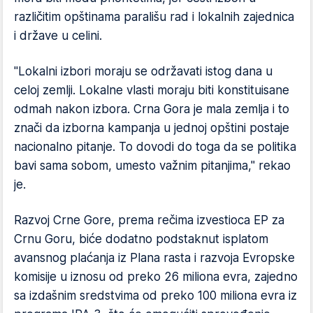
različitim opštinama parališu rad i lokalnih zajednica
i države u celini.
"Lokalni izbori moraju se održavati istog dana u
celoj zemlji. Lokalne vlasti moraju biti konstituisane
odmah nakon izbora. Crna Gora je mala zemlja i to
znači da izborna kampanja u jednoj opštini postaje
nacionalno pitanje. To dovodi do toga da se politika
bavi sama sobom, umesto važnim pitanjima," rekao
je.
Razvoj Crne Gore, prema rečima izvestioca EP za
Crnu Goru, biće dodatno podstaknut isplatom
avansnog plaćanja iz Plana rasta i razvoja Evropske
komisije u iznosu od preko 26 miliona evra, zajedno
sa izdašnim sredstvima od preko 100 miliona evra iz