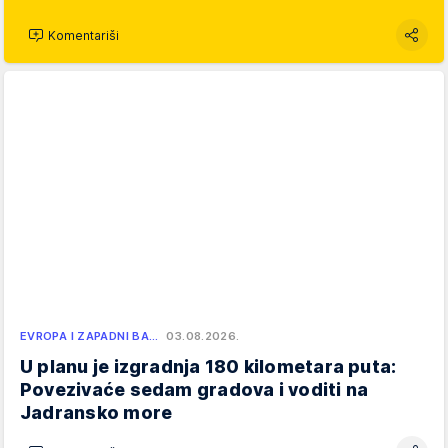
Komentariši
EVROPA I ZAPADNI BA…
03.08.2026.
U planu je izgradnja 180 kilometara puta:
Povezivaće sedam gradova i voditi na
Jadransko more