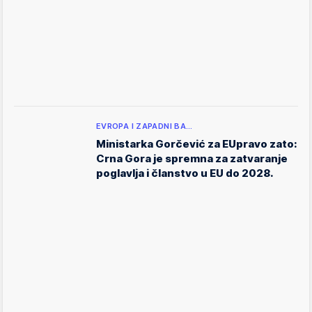
EVROPA I ZAPADNI BA…
Ministarka Gorčević za EUpravo zato:
Crna Gora je spremna za zatvaranje
poglavlja i članstvo u EU do 2028.