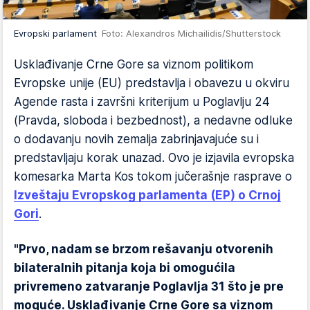
Evropski parlament
Foto: Alexandros Michailidis/Shutterstock
Usklađivanje Crne Gore sa viznom politikom
Evropske unije (EU) predstavlja i obavezu u okviru
Agende rasta i završni kriterijum u Poglavlju 24
(Pravda, sloboda i bezbednost), a nedavne odluke
o dodavanju novih zemalja zabrinjavajuće su i
predstavljaju korak unazad. Ovo je izjavila evropska
komesarka Marta Kos tokom jučerašnje rasprave o
Izveštaju Evropskog parlamenta (EP) o Crnoj
Gori
.
"Prvo, nadam se brzom rešavanju otvorenih
bilateralnih pitanja koja bi omogućila
privremeno zatvaranje Poglavlja 31 što je pre
moguće. Usklađivanje Crne Gore sa viznom