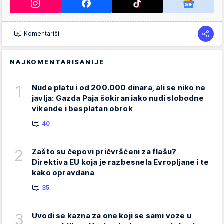
Komentariši
NAJKOMENTARISANIJE
1
Nude platu i od 200.000 dinara, ali se niko ne
javlja: Gazda Paja šokiran iako nudi slobodne
vikende i besplatan obrok
40
2
Zašto su čepovi pričvršćeni za flašu?
Direktiva EU koja je razbesnela Evropljane i te
kako opravdana
35
3
Uvodi se kazna za one koji se sami voze u