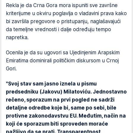
Rekla je da Crna Gora mora ispuniti sve završne
kriterijume u okviru poglavlja o vladavini prava kako
bi završila pregovore o pristupanju, naglašavajući
da temeljne vrednosti i dalje određuju tempo
napretka.
Ocenila je da su ugovori sa Ujedinjenim Arapskim
Emiratima dominirali političkim diskursom u Crnoj
Gori.
"Svoj stav sam jasno iznela u pismu
predsedniku (Jakovu) Milatoviću. Jednostavno
rečeno, sporazum na prvi pogled ne sadrži
detaljne odredbe koje bi, same po sebi, bile
protivne zakonodavstvu EU. Međutim, način na
koji će sporazum biti sproveden moraće
pažljivo da se prati. Transparentnost,