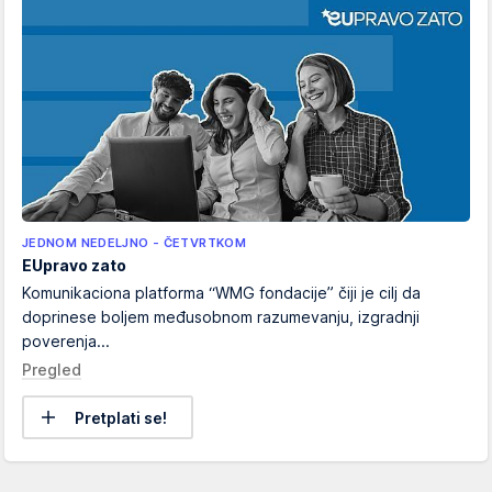
JEDNOM NEDELJNO - ČETVRTKOM
EUpravo zato
Komunikaciona platforma “WMG fondacije” čiji je cilj da
doprinese boljem međusobnom razumevanju, izgradnji
poverenja...
Pregled
Pretplati se!