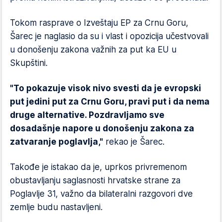
Tokom rasprave o Izveštaju EP za Crnu Goru,
Šarec je naglasio da su i vlast i opozicija učestvovali
u donošenju zakona važnih za put ka EU u
Skupštini.
"To pokazuje visok nivo svesti da je evropski
put jedini put za Crnu Goru, pravi put i da nema
druge alternative. Pozdravljamo sve
dosadašnje napore u donošenju zakona za
zatvaranje poglavlja,"
rekao je Šarec.
Takođe je istakao da je, uprkos privremenom
obustavljanju saglasnosti hrvatske strane za
Poglavlje 31, važno da bilateralni razgovori dve
zemlje budu nastavljeni.