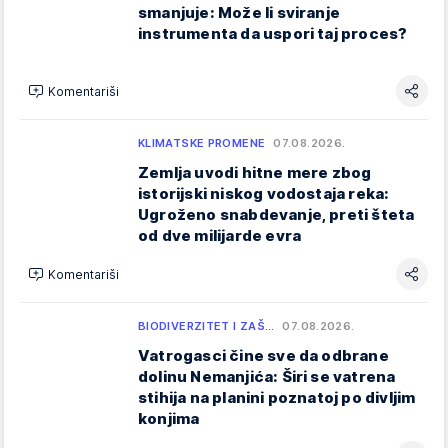
smanjuje: Može li sviranje
instrumenta da uspori taj proces?
Komentariši
KLIMATSKE PROMENE
07.08.2026.
Zemlja uvodi hitne mere zbog
istorijski niskog vodostaja reka:
Ugroženo snabdevanje, preti šteta
od dve milijarde evra
Komentariši
BIODIVERZITET I ZAŠ…
07.08.2026.
Vatrogasci čine sve da odbrane
dolinu Nemanjića: Širi se vatrena
stihija na planini poznatoj po divljim
konjima