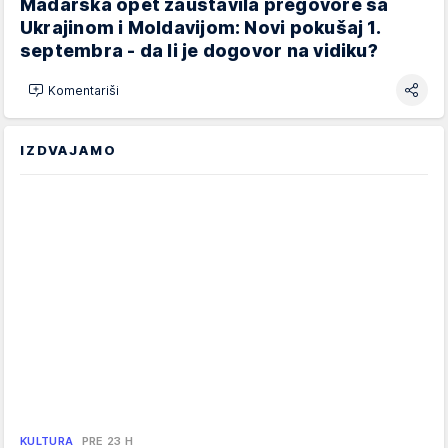
Mađarska opet zaustavila pregovore sa
Ukrajinom i Moldavijom: Novi pokušaj 1.
septembra - da li je dogovor na vidiku?
Komentariši
IZDVAJAMO
KULTURA
PRE 23 H