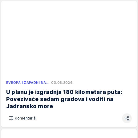
EVROPA I ZAPADNI BA…
03.08.2026.
U planu je izgradnja 180 kilometara puta:
Povezivaće sedam gradova i voditi na
Jadransko more
Komentariši