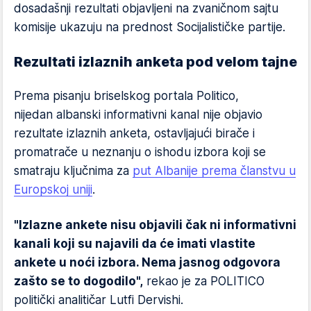
dosadašnji rezultati objavljeni na zvaničnom sajtu
komisije ukazuju na prednost Socijalističke partije.
Rezultati izlaznih anketa pod velom tajne
Prema pisanju briselskog portala Politico,
nijedan albanski informativni kanal nije objavio
rezultate izlaznih anketa, ostavljajući birače i
promatrače u neznanju o ishodu izbora koji se
smatraju ključnima za
put Albanije prema članstvu u
Europskoj uniji
.
"Izlazne ankete nisu objavili čak ni informativni
kanali koji su najavili da će imati vlastite
ankete u noći izbora. Nema jasnog odgovora
zašto se to dogodilo",
rekao je za POLITICO
politički analitičar Lutfi Dervishi.