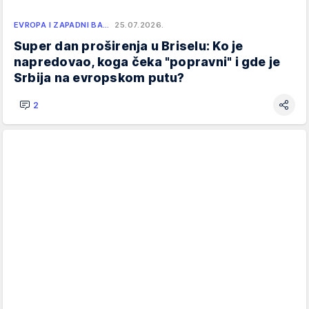
EVROPA I ZAPADNI BA…
25.07.2026.
Super dan proširenja u Briselu: Ko je
napredovao, koga čeka "popravni" i gde je
Srbija na evropskom putu?
2