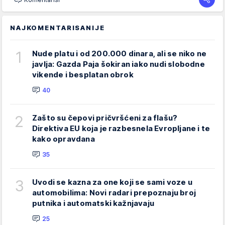
NAJKOMENTARISANIJE
1
Nude platu i od 200.000 dinara, ali se niko ne
javlja: Gazda Paja šokiran iako nudi slobodne
vikende i besplatan obrok
40
2
Zašto su čepovi pričvršćeni za flašu?
Direktiva EU koja je razbesnela Evropljane i te
kako opravdana
35
3
Uvodi se kazna za one koji se sami voze u
automobilima: Novi radari prepoznaju broj
putnika i automatski kažnjavaju
25