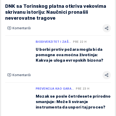
DNK sa Torinskog platna otkriva vekovima
skrivanu istoriju: Naučnici pronašli
neverovatne tragove
Komentariši
BIODIVERZITET I ZAŠ…
PRE 22 H
U borbi protiv požara mogla bi da
pomogne ova moćna životinja:
Kakva je uloga evropskih bizona?
Komentariši
PREVENCIJA KAO GARA…
PRE 23 H
Mozak se posle četrdesete prirodno
smanjuje: Može li sviranje
instrumenta da uspori taj proces?