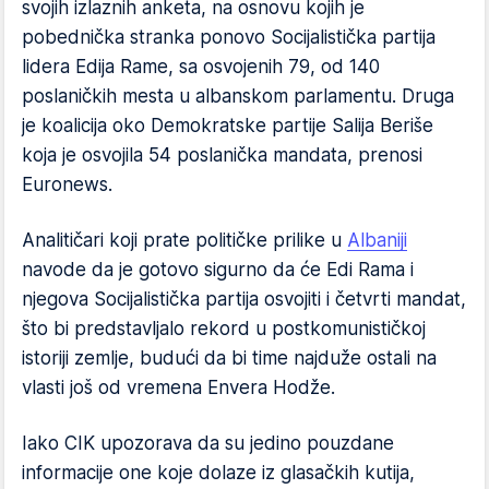
svojih izlaznih anketa, na osnovu kojih je
pobednička stranka ponovo Socijalistička partija
lidera Edija Rame, sa osvojenih 79, od 140
poslaničkih mesta u albanskom parlamentu. Druga
je koalicija oko Demokratske partije Salija Beriše
koja je osvojila 54 poslanička mandata, prenosi
Euronews.
Analitičari koji prate političke prilike u
Albaniji
navode da je gotovo sigurno da će Edi Rama i
njegova Socijalistička partija osvojiti i četvrti mandat,
što bi predstavljalo rekord u postkomunističkoj
istoriji zemlje, budući da bi time najduže ostali na
vlasti još od vremena Envera Hodže.
Iako CIK upozorava da su jedino pouzdane
informacije one koje dolaze iz glasačkih kutija,