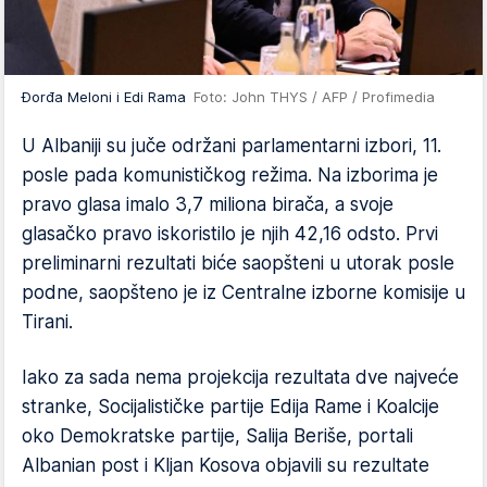
Đorđa Meloni i Edi Rama
Foto: John THYS / AFP / Profimedia
U Albaniji su juče održani parlamentarni izbori, 11.
posle pada komunističkog režima. Na izborima je
pravo glasa imalo 3,7 miliona birača, a svoje
glasačko pravo iskoristilo je njih 42,16 odsto. Prvi
preliminarni rezultati biće saopšteni u utorak posle
podne, saopšteno je iz Centralne izborne komisije u
Tirani.
Iako za sada nema projekcija rezultata dve najveće
stranke, Socijalističke partije Edija Rame i Koalcije
oko Demokratske partije, Salija Beriše, portali
Albanian post i Kljan Kosova objavili su rezultate