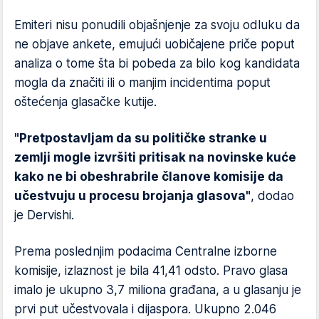
Emiteri nisu ponudili objašnjenje za svoju odluku da
ne objave ankete, emujući uobičajene priče poput
analiza o tome šta bi pobeda za bilo kog kandidata
mogla da značiti ili o manjim incidentima poput
oštećenja glasačke kutije.
"Pretpostavljam da su političke stranke u
zemlji mogle izvršiti pritisak na novinske kuće
kako ne bi obeshrabrile članove komisije da
učestvuju u procesu brojanja glasova"
, dodao
je Dervishi.
Prema poslednjim podacima Centralne izborne
komisije, izlaznost je bila 41,41 odsto. Pravo glasa
imalo je ukupno 3,7 miliona građana, a u glasanju je
prvi put učestvovala i dijaspora. Ukupno 2.046