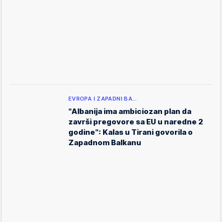
EVROPA I ZAPADNI BA…
"Albanija ima ambiciozan plan da
završi pregovore sa EU u naredne 2
godine": Kalas u Tirani govorila o
Zapadnom Balkanu