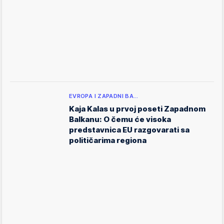
EVROPA I ZAPADNI BA…
Kaja Kalas u prvoj poseti Zapadnom
Balkanu: O čemu će visoka
predstavnica EU razgovarati sa
političarima regiona