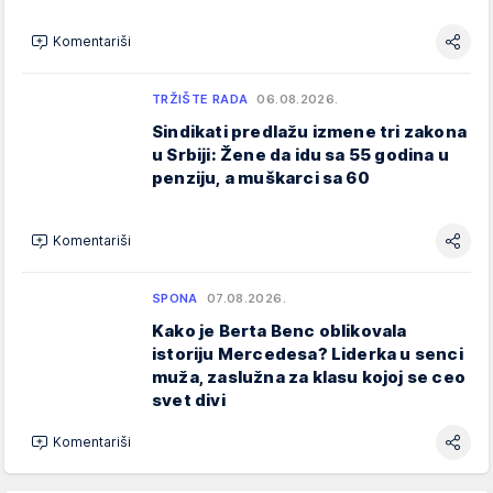
Komentariši
TRŽIŠTE RADA
06.08.2026.
Sindikati predlažu izmene tri zakona
u Srbiji: Žene da idu sa 55 godina u
penziju, a muškarci sa 60
Komentariši
SPONA
07.08.2026.
Kako je Berta Benc oblikovala
istoriju Mercedesa? Liderka u senci
muža, zaslužna za klasu kojoj se ceo
svet divi
Komentariši