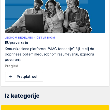
JEDNOM NEDELJNO - ČETVRTKOM
EUpravo zato
Komunikaciona platforma “WMG fondacije” čiji je cilj da
doprinese boljem međusobnom razumevanju, izgradnji
poverenja...
Pregled
Pretplati se!
Iz kategorije