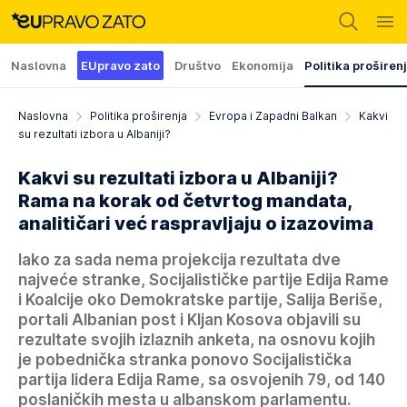
Naslovna
EUpravo zato
Društvo
Ekonomija
Politika proširen
Naslovna
Politika proširenja
Evropa i Zapadni Balkan
Kakvi
su rezultati izbora u Albaniji?
Kakvi su rezultati izbora u Albaniji?
Rama na korak od četvrtog mandata,
analitičari već raspravljaju o izazovima
Iako za sada nema projekcija rezultata dve
najveće stranke, Socijalističke partije Edija Rame
i Koalcije oko Demokratske partije, Salija Beriše,
portali Albanian post i Kljan Kosova objavili su
rezultate svojih izlaznih anketa, na osnovu kojih
je pobednička stranka ponovo Socijalistička
partija lidera Edija Rame, sa osvojenih 79, od 140
poslaničkih mesta u albanskom parlamentu.