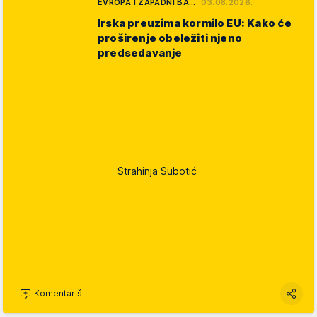
EVROPA I ZAPADNI BA…
03.08.2026.
Irska preuzima kormilo EU: Kako će
proširenje obeležiti njeno
predsedavanje
Strahinja Subotić
Komentariši