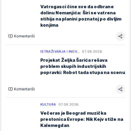
Vatrogasci čine sve da odbrane
dolinu Nemanjića: Širi se vatrena
stihija na planini poznatoj po divljim
konjima
Komentariši
ISTRAŽIVANJA I INOV…
07.08.2026.
Projekat Željka Šarića rešava
problem skupih industrijskih
popravki: Robot tada stupa na scenu
Komentariši
KULTURA
07.08.2026.
Večeras je Beograd muzička
prestonica Evrope: Nik Kejv stiže na
Kalemegdan