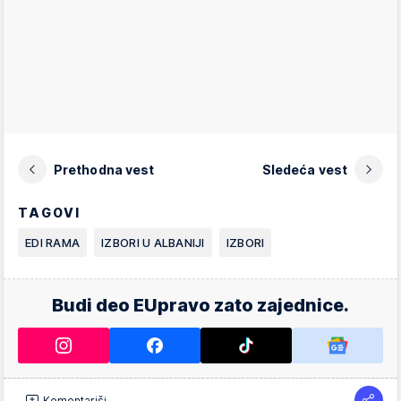
Prethodna vest
Sledeća vest
TAGOVI
EDI RAMA
IZBORI U ALBANIJI
IZBORI
Budi deo EUpravo zato zajednice.
Komentariši