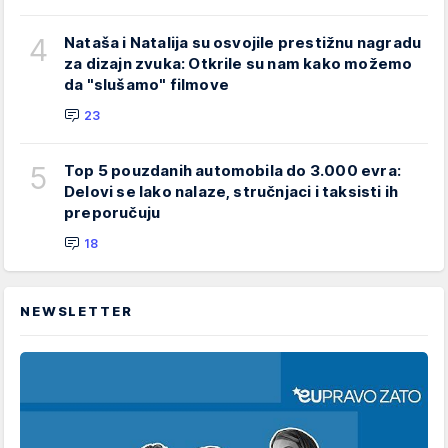
4
Nataša i Natalija su osvojile prestižnu nagradu
za dizajn zvuka: Otkrile su nam kako možemo
da "slušamo" filmove
23
5
Top 5 pouzdanih automobila do 3.000 evra:
Delovi se lako nalaze, stručnjaci i taksisti ih
preporučuju
18
NEWSLETTER