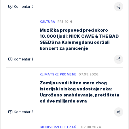
Komentariši
KULTURA
PRE 10 H
Muzička propoved pred skoro
10.000 ljudi: NICK CAVE & THE BAD
SEEDS na Kalemegdanu održali
koncert za pamćenje
Komentariši
KLIMATSKE PROMENE
07.08.2026.
Zemlja uvodi hitne mere zbog
istorijski niskog vodostaja reka:
Ugroženo snabdevanje, preti šteta
od dve milijarde evra
Komentariši
BIODIVERZITET I ZAŠ…
07.08.2026.