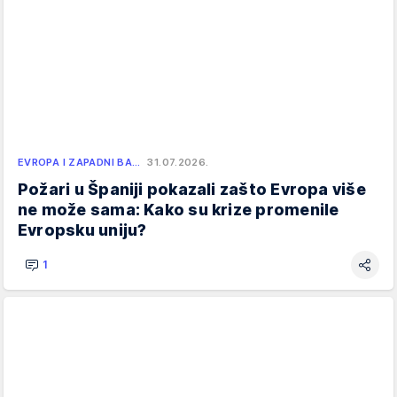
EVROPA I ZAPADNI BA…
31.07.2026.
Požari u Španiji pokazali zašto Evropa više
ne može sama: Kako su krize promenile
Evropsku uniju?
1