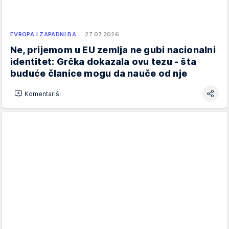
EVROPA I ZAPADNI BA…
27.07.2026.
Ne, prijemom u EU zemlja ne gubi nacionalni
identitet: Grčka dokazala ovu tezu - šta
buduće članice mogu da nauče od nje
Komentariši