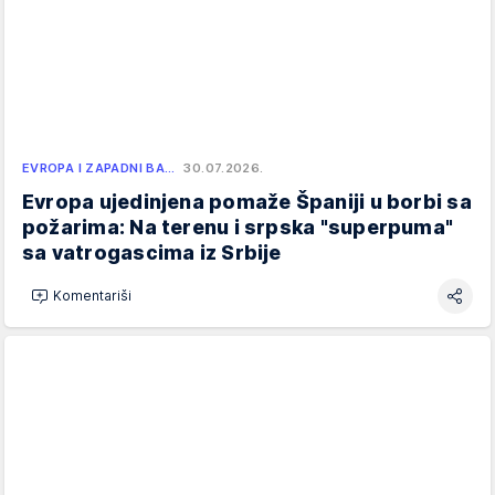
EVROPA I ZAPADNI BA…
30.07.2026.
Evropa ujedinjena pomaže Španiji u borbi sa
požarima: Na terenu i srpska "superpuma"
sa vatrogascima iz Srbije
Komentariši