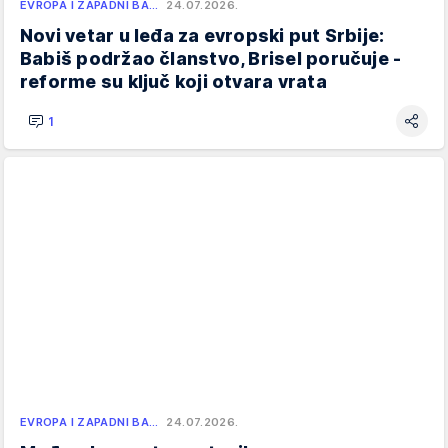
EVROPA I ZAPADNI BA…
24.07.2026.
Novi vetar u leđa za evropski put Srbije:
Babiš podržao članstvo, Brisel poručuje -
reforme su ključ koji otvara vrata
1
EVROPA I ZAPADNI BA…
24.07.2026.