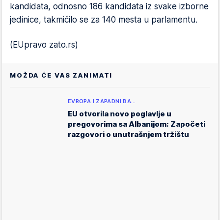
kandidata, odnosno 186 kandidata iz svake izborne
jedinice, takmičilo se za 140 mesta u parlamentu.
(EUpravo zato.rs)
MOŽDA ĆE VAS ZANIMATI
EVROPA I ZAPADNI BA…
EU otvorila novo poglavlje u
pregovorima sa Albanijom: Započeti
razgovori o unutrašnjem tržištu