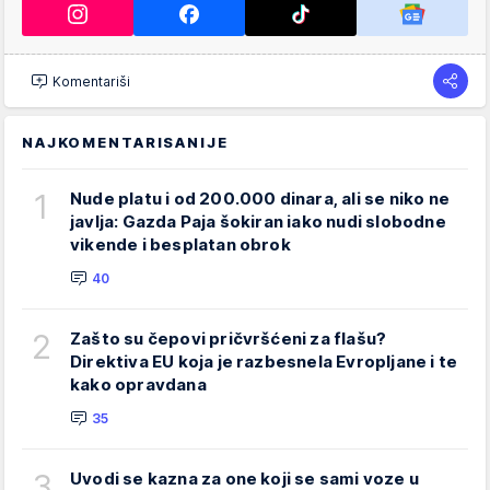
Komentariši
NAJKOMENTARISANIJE
1
Nude platu i od 200.000 dinara, ali se niko ne
javlja: Gazda Paja šokiran iako nudi slobodne
vikende i besplatan obrok
40
2
Zašto su čepovi pričvršćeni za flašu?
Direktiva EU koja je razbesnela Evropljane i te
kako opravdana
35
3
Uvodi se kazna za one koji se sami voze u