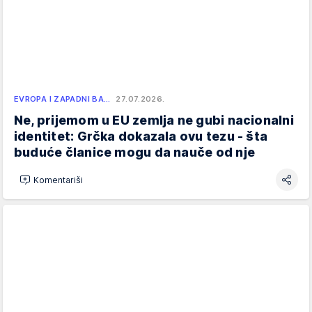
EVROPA I ZAPADNI BA…
27.07.2026.
Ne, prijemom u EU zemlja ne gubi nacionalni
identitet: Grčka dokazala ovu tezu - šta
buduće članice mogu da nauče od nje
Komentariši