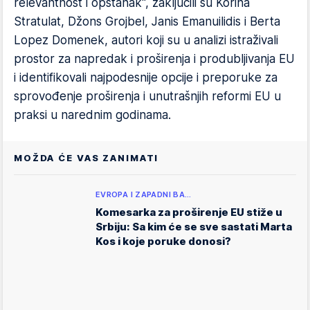
relevantnost i opstanak", zaključili su Korina
Stratulat, Džons Grojbel, Janis Emanuilidis i Berta
Lopez Domenek, autori koji su u analizi istraživali
prostor za napredak i proširenja i produbljivanja EU
i identifikovali najpodesnije opcije i preporuke za
sprovođenje proširenja i unutrašnjih reformi EU u
praksi u narednim godinama.
MOŽDA ĆE VAS ZANIMATI
EVROPA I ZAPADNI BA…
Komesarka za proširenje EU stiže u
Srbiju: Sa kim će se sve sastati Marta
Kos i koje poruke donosi?