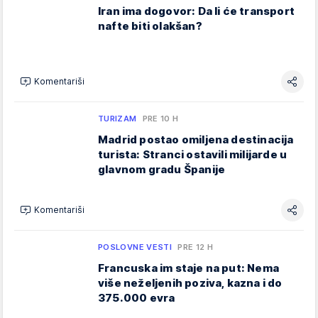
Iran ima dogovor: Da li će transport
nafte biti olakšan?
Komentariši
TURIZAM
PRE 10 H
Madrid postao omiljena destinacija
turista: Stranci ostavili milijarde u
glavnom gradu Španije
Komentariši
POSLOVNE VESTI
PRE 12 H
Francuska im staje na put: Nema
više neželjenih poziva, kazna i do
375.000 evra