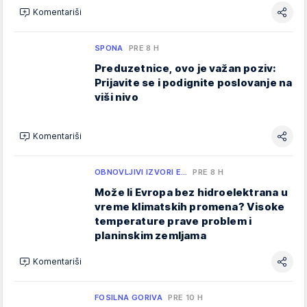
Komentariši
SPONA
PRE 8 H
Preduzetnice, ovo je važan poziv:
Prijavite se i podignite poslovanje na
viši nivo
Komentariši
OBNOVLJIVI IZVORI E…
PRE 8 H
Može li Evropa bez hidroelektrana u
vreme klimatskih promena? Visoke
temperature prave problem i
planinskim zemljama
Komentariši
FOSILNA GORIVA
PRE 10 H