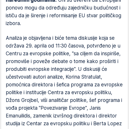
narednim godinama.
Oni su uvereni da Evropljani
ponovo mogu da određuju zajedničku budućnost i
ističu da je širenje i reformisanje EU stvar političkog
izbora.
Analiza je objavljena i biće tema diskusije koja se
održava 29. aprila od 11:30 časova, potvrđeno je u
Centru za evropske politike, "sa ciljem da inspiriše,
promoviše i poveže debate o tome kako proširiti i
produbiti evropske integracije". U diskusiji će
učestvovati autori analize, Korina Stratulat,
pomoćnica direktora i šefica programa za evropske
politike i institucije Centra za evropsku politiku,
Džons Grojbel, viši analitičar politike, šef programa i
vođa projekta "Povezivanje Evrope", Janis
Emanuilidis, zamenik izvršnog direktora i direktor
studija iz Centar za evropsku politiku i Berta Lopez