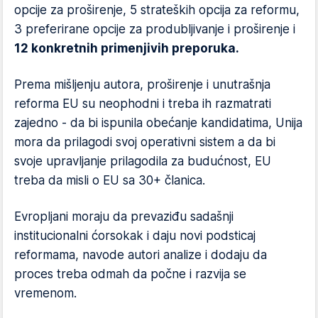
opcije za proširenje, 5 strateških opcija za reformu,
3 preferirane opcije za produbljivanje i proširenje i
12 konkretnih primenjivih preporuka.
Prema mišljenju autora, proširenje i unutrašnja
reforma EU su neophodni i treba ih razmatrati
zajedno - da bi ispunila obećanje kandidatima, Unija
mora da prilagodi svoj operativni sistem a da bi
svoje upravljanje prilagodila za budućnost, EU
treba da misli o EU sa 30+ članica.
Evropljani moraju da prevaziđu sadašnji
institucionalni ćorsokak i daju novi podsticaj
reformama, navode autori analize i dodaju da
proces treba odmah da počne i razvija se
vremenom.