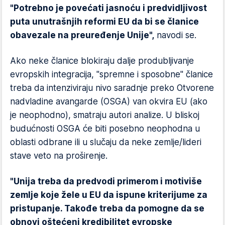
"Potrebno je povećati jasnoću i predvidljivost
puta unutrašnjih reformi EU da bi se članice
obavezale na preuređenje Unije",
navodi se.
Ako neke članice blokiraju dalje produbljivanje
evropskih integracija, "spremne i sposobne" članice
treba da intenziviraju nivo saradnje preko Otvorene
nadvladine avangarde (OSGA) van okvira EU (ako
je neophodno), smatraju autori analize. U bliskoj
budućnosti OSGA će biti posebno neophodna u
oblasti odbrane ili u slučaju da neke zemlje/lideri
stave veto na proširenje.
"Unija treba da predvodi primerom i motiviše
zemlje koje žele u EU da ispune kriterijume za
pristupanje. Takođe treba da pomogne da se
obnovi oštećeni kredibilitet evropske