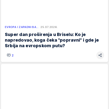
EVROPA I ZAPADNI BA…
25.07.2026.
Super dan proširenja u Briselu: Ko je
napredovao, koga čeka "popravni" i gde je
Srbija na evropskom putu?
2