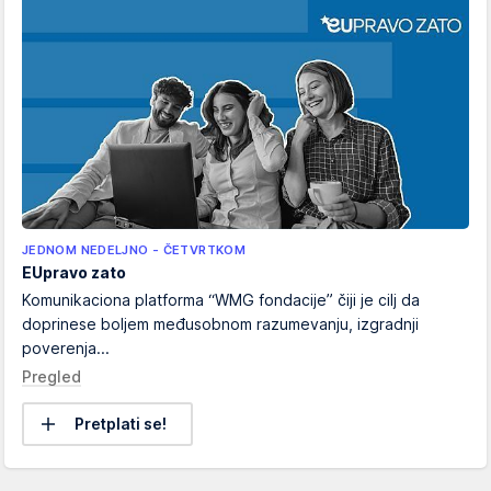
JEDNOM NEDELJNO - ČETVRTKOM
EUpravo zato
Komunikaciona platforma “WMG fondacije” čiji je cilj da
doprinese boljem međusobnom razumevanju, izgradnji
poverenja...
Pregled
Pretplati se!