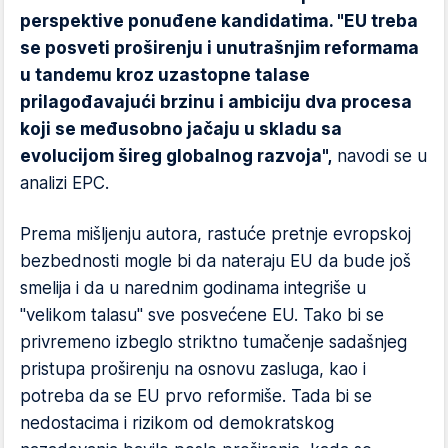
perspektive ponuđene kandidatima. "EU treba
se posveti proširenju i unutrašnjim reformama
u tandemu kroz uzastopne talase
prilagođavajući brzinu i ambiciju dva procesa
koji se međusobno jačaju u skladu sa
evolucijom šireg globalnog razvoja",
navodi se u
analizi EPC.
Prema mišljenju autora, rastuće pretnje evropskoj
bezbednosti mogle bi da nateraju EU da bude još
smelija i da u narednim godinama integriše u
"velikom talasu" sve posvećene EU. Tako bi se
privremeno izbeglo striktno tumačenje sadašnjeg
pristupa proširenju na osnovu zasluga, kao i
potreba da se EU prvo reformiše. Tada bi se
nedostacima i rizikom od demokratskog