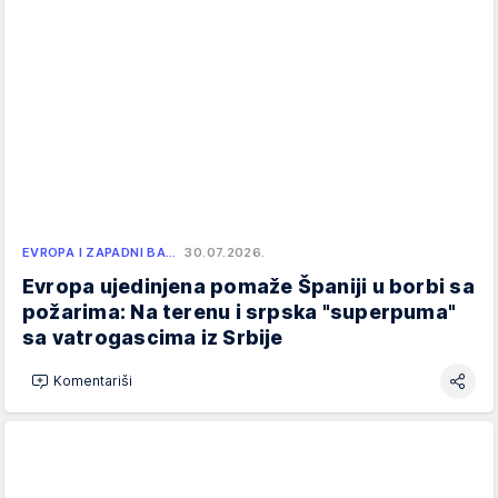
EVROPA I ZAPADNI BA…
30.07.2026.
Evropa ujedinjena pomaže Španiji u borbi sa
požarima: Na terenu i srpska "superpuma"
sa vatrogascima iz Srbije
Komentariši