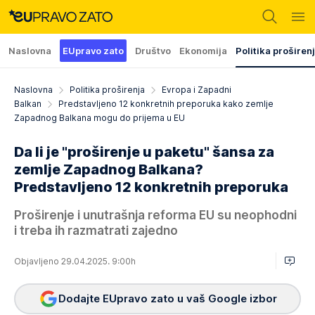
Naslovna
EUpravo zato
Društvo
Ekonomija
Politika proširen
Naslovna
Politika proširenja
Evropa i Zapadni
Balkan
Predstavljeno 12 konkretnih preporuka kako zemlje
Zapadnog Balkana mogu do prijema u EU
Da li je "proširenje u paketu" šansa za
zemlje Zapadnog Balkana?
Predstavljeno 12 konkretnih preporuka
Proširenje i unutrašnja reforma EU su neophodni
i treba ih razmatrati zajedno
Objavljeno 29.04.2025. 9:00h
Dodajte EUpravo zato u vaš Google izbor