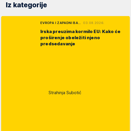
Iz kategorije
EVROPA I ZAPADNI BA…
03.08.2026.
Irska preuzima kormilo EU: Kako će
proširenje obeležiti njeno
predsedavanje
Strahinja Subotić