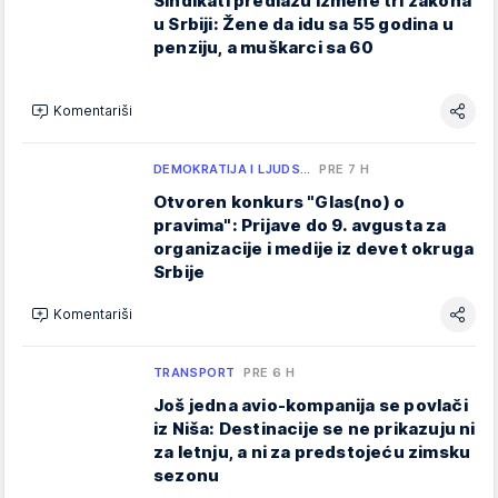
Sindikati predlažu izmene tri zakona
u Srbiji: Žene da idu sa 55 godina u
penziju, a muškarci sa 60
Komentariši
DEMOKRATIJA I LJUDS…
PRE 7 H
Otvoren konkurs "Glas(no) o
pravima": Prijave do 9. avgusta za
organizacije i medije iz devet okruga
Srbije
Komentariši
TRANSPORT
PRE 6 H
Još jedna avio-kompanija se povlači
iz Niša: Destinacije se ne prikazuju ni
za letnju, a ni za predstojeću zimsku
sezonu