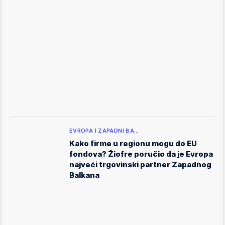
EVROPA I ZAPADNI BA…
Kako firme u regionu mogu do EU
fondova? Žiofre poručio da je Evropa
najveći trgovinski partner Zapadnog
Balkana