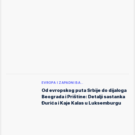
EVROPA I ZAPADNI BA…
Od evropskog puta Srbije do dijaloga
Beograda i Prištine: Detalji sastanka
Đurića i Kaje Kalas u Luksemburgu