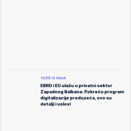
TRŽIŠTE RADA
EBRD i EU ulažu u privatni sektor
Zapadnog Balkana: Pokreću program
digitalizacije preduzeća, ovo su
detalji i uslovi