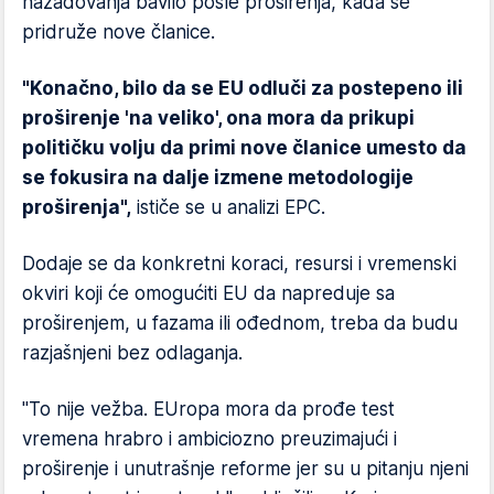
nazadovanja bavilo posle proširenja, kada se
pridruže nove članice.
"Konačno, bilo da se EU odluči za postepeno ili
proširenje 'na veliko', ona mora da prikupi
političku volju da primi nove članice umesto da
se fokusira na dalje izmene metodologije
proširenja",
ističe se u analizi EPC.
Dodaje se da konkretni koraci, resursi i vremenski
okviri koji će omogućiti EU da napreduje sa
proširenjem, u fazama ili ođednom, treba da budu
razjašnjeni bez odlaganja.
"To nije vežba. EUropa mora da prođe test
vremena hrabro i ambiciozno preuzimajući i
proširenje i unutrašnje reforme jer su u pitanju njeni