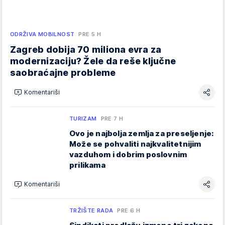
ODRŽIVA MOBILNOST
PRE 5 H
Zagreb dobija 70 miliona evra za
modernizaciju? Žele da reše ključne
saobraćajne probleme
Komentariši
TURIZAM
PRE 7 H
Ovo je najbolja zemlja za preseljenje:
Može se pohvaliti najkvalitetnijim
vazduhom i dobrim poslovnim
prilikama
Komentariši
TRŽIŠTE RADA
PRE 6 H