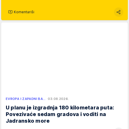
Komentariši
EVROPA I ZAPADNI BA…
03.08.2026.
U planu je izgradnja 180 kilometara puta:
Povezivaće sedam gradova i voditi na
Jadransko more