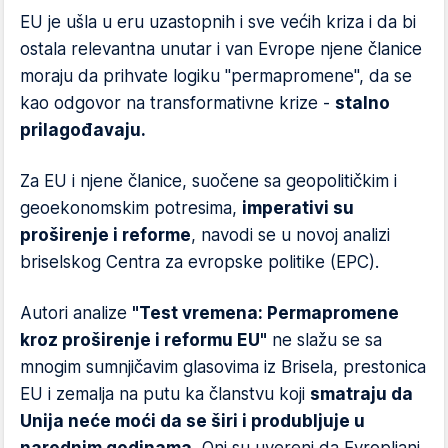
EU je ušla u eru uzastopnih i sve većih kriza i da bi
ostala relevantna unutar i van Evrope njene članice
moraju da prihvate logiku "permapromene", da se
kao odgovor na transformativne krize -
stalno
prilagođavaju.
Za EU i njene članice, suočene sa geopolitičkim i
geoekonomskim potresima,
imperativi su
proširenje i reforme
, navodi se u novoj analizi
briselskog Centra za evropske politike (EPC).
Autori analize
"Test vremena: Permapromene
kroz proširenje i reformu EU"
ne slažu se sa
mnogim sumnjičavim glasovima iz Brisela, prestonica
EU i zemalja na putu ka članstvu koji
smatraju da
Unija neće moći da se širi i produbljuje u