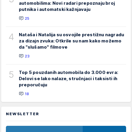
automobilima: Novi radari prepoznaju broj
putnika i automatski kažnjavaju
25
4
Nataša i Natalija su osvojile prestižnu nagradu
za dizajn zvuka: Otkrile su nam kako možemo
da "slušamo" filmove
23
5
Top 5 pouzdanih automobila do 3.000 evra:
Delovi se lako nalaze, stručnjaci i taksisti ih
preporučuju
18
NEWSLETTER