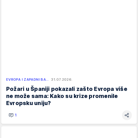
EVROPA I ZAPADNI BA…
31.07.2026.
Požari u Španiji pokazali zašto Evropa više
ne može sama: Kako su krize promenile
Evropsku uniju?
1