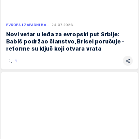
EVROPA I ZAPADNI BA…
24.07.2026.
Novi vetar u leđa za evropski put Srbije:
Babiš podržao članstvo, Brisel poručuje -
reforme su ključ koji otvara vrata
1