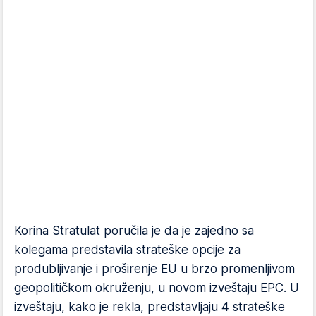
Korina Stratulat poručila je da je zajedno sa
kolegama predstavila strateške opcije za
produbljivanje i proširenje EU u brzo promenljivom
geopolitičkom okruženju, u novom izveštaju EPC. U
izveštaju, kako je rekla, predstavljaju 4 strateške