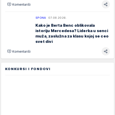
Komentariši
SPONA
07.08.2026.
Kako je Berta Benc oblikovala
istoriju Mercedesa? Liderka u senci
muža, zaslužna za klasu kojoj se ceo
svet divi
Komentariši
KONKURSI I FONDOVI