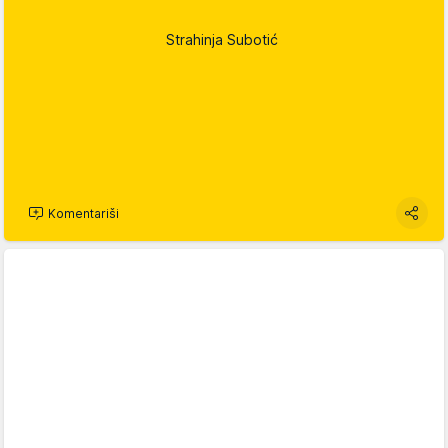
Strahinja Subotić
Komentariši