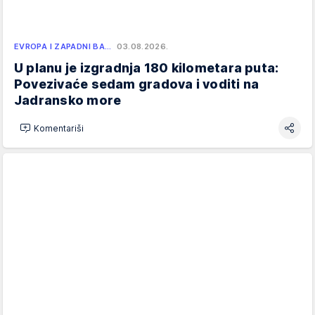
EVROPA I ZAPADNI BA…
03.08.2026.
U planu je izgradnja 180 kilometara puta:
Povezivaće sedam gradova i voditi na
Jadransko more
Komentariši