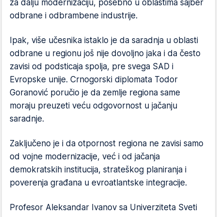
za dalju modernizaciju, posebno u oblastima sajber
odbrane i odbrambene industrije.
Ipak, više učesnika istaklo je da saradnja u oblasti
odbrane u regionu još nije dovoljno jaka i da često
zavisi od podsticaja spolja, pre svega SAD i
Evropske unije. Crnogorski diplomata Todor
Goranović poručio je da zemlje regiona same
moraju preuzeti veću odgovornost u jačanju
saradnje.
Zaključeno je i da otpornost regiona ne zavisi samo
od vojne modernizacije, već i od jačanja
demokratskih institucija, strateškog planiranja i
poverenja građana u evroatlantske integracije.
Profesor Aleksandar Ivanov sa Univerziteta Sveti