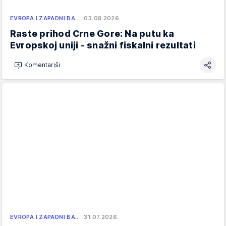
EVROPA I ZAPADNI BA…
03.08.2026.
Raste prihod Crne Gore: Na putu ka
Evropskoj uniji - snažni fiskalni rezultati
Komentariši
EVROPA I ZAPADNI BA…
31.07.2026.