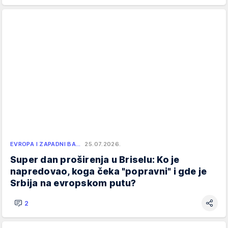
EVROPA I ZAPADNI BA…
25.07.2026.
Super dan proširenja u Briselu: Ko je
napredovao, koga čeka "popravni" i gde je
Srbija na evropskom putu?
2