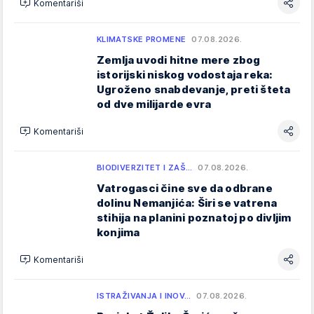
Komentariši
KLIMATSKE PROMENE
07.08.2026.
Zemlja uvodi hitne mere zbog
istorijski niskog vodostaja reka:
Ugroženo snabdevanje, preti šteta
od dve milijarde evra
Komentariši
BIODIVERZITET I ZAŠ…
07.08.2026.
Vatrogasci čine sve da odbrane
dolinu Nemanjića: Širi se vatrena
stihija na planini poznatoj po divljim
konjima
Komentariši
ISTRAŽIVANJA I INOV…
07.08.2026.