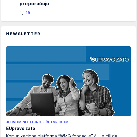
preporučuju
19
NEWSLETTER
JEDNOM NEDELJNO - ČETVRTKOM
EUpravo zato
Komunikaciona platforma “WMG fondacije” čiji je cilj da