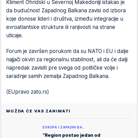
Kliment Ohridski u Severnoj Makedoniji istakao je
da budućnost Zapadnog Balkana zavisi od izbora
koje donose lideri i društva, između integracije u
evroatlantske strukture ili ranjivosti na strane
uticaje.
Forum je završen porukom da su NATO i EU i dalje
najjači okviri za regionalnu stabilnost, ali da će dalji
napredak zavisiti pre svega od političke volje i
saradnje samih zemalja Zapadnog Balkana.
(EUpravo zato.rs)
MOŽDA ĆE VAS ZANIMATI
EVROPA I ZAPADNI BA…
"Region postao jedan od