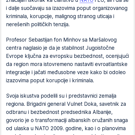
i dalje suočavaju sa izazovima poput organizovanog
kriminala, korupcije, malignog stranog uticaja i
nerešenih političkih tenzija.
Profesor Sebastijan fon Minhov sa Maršalovog
centra naglasio je da je stabilnost Jugoistočne
Evrope ključna za evropsku bezbednost, ocenjujući
da region mora istovremeno nastaviti evroatlantske
integracije i jačati međusobne veze kako bi odoleo
izazovima poput korupcije i kriminala.
Svoja iskustva podelili su i predstavnici zemalja
regiona. Brigadni general Vulnet Doka, savetnik za
odbranu i bezbednost predsednika Albanije,
govorio je o transformaciji albanskih oružanih snaga
od ulaska u NATO 2009. godine, kao i o planovima