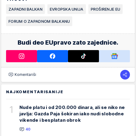
ZAPADNI BALKAN
EVROPSKA UNIJA
PROŠIRENJE EU
FORUM O ZAPADNOM BALKANU
Budi deo EUpravo zato zajednice.
Komentariši
NAJKOMENTARISANIJE
1
Nude platu i od 200.000 dinara, ali se niko ne
javlja: Gazda Paja šokiran iako nudi slobodne
vikende i besplatan obrok
40