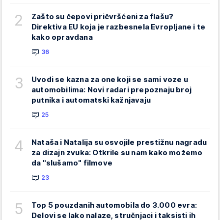
2
Zašto su čepovi pričvršćeni za flašu?
Direktiva EU koja je razbesnela Evropljane i te
kako opravdana
36
3
Uvodi se kazna za one koji se sami voze u
automobilima: Novi radari prepoznaju broj
putnika i automatski kažnjavaju
25
4
Nataša i Natalija su osvojile prestižnu nagradu
za dizajn zvuka: Otkrile su nam kako možemo
da "slušamo" filmove
23
5
Top 5 pouzdanih automobila do 3.000 evra:
Delovi se lako nalaze, stručnjaci i taksisti ih