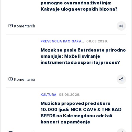
pomogne ova moćna životinja:
Kakva je uloga evropskih bizona?
Komentariši
PREVENCIJA KAO GARA…
08.08.2026.
Mozak se posle četrdesete prirodno
smanjuje: Može li sviranje
instrumenta da uspori taj proces?
Komentariši
KULTURA
08.08.2026.
Muzička propoved pred skoro
10.000 ljudi: NICK CAVE & THE BAD
SEEDS na Kalemegdanu održali
koncert za pamćenje