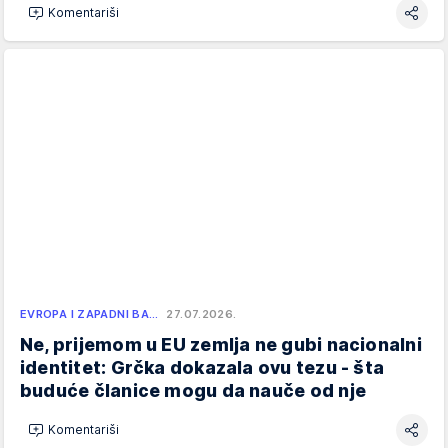
Komentariši
EVROPA I ZAPADNI BA…
27.07.2026.
Ne, prijemom u EU zemlja ne gubi nacionalni
identitet: Grčka dokazala ovu tezu - šta
buduće članice mogu da nauče od nje
Komentariši