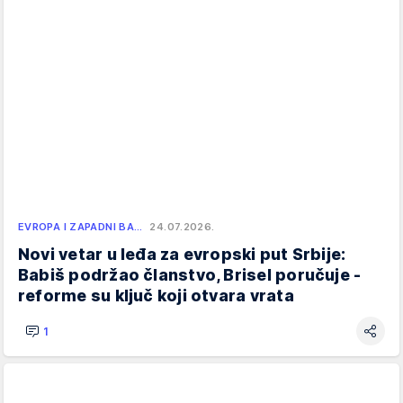
EVROPA I ZAPADNI BA…
24.07.2026.
Novi vetar u leđa za evropski put Srbije:
Babiš podržao članstvo, Brisel poručuje -
reforme su ključ koji otvara vrata
1