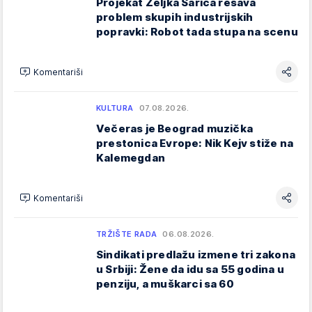
Projekat Željka Šarića rešava
problem skupih industrijskih
popravki: Robot tada stupa na scenu
Komentariši
KULTURA
07.08.2026.
Večeras je Beograd muzička
prestonica Evrope: Nik Kejv stiže na
Kalemegdan
Komentariši
TRŽIŠTE RADA
06.08.2026.
Sindikati predlažu izmene tri zakona
u Srbiji: Žene da idu sa 55 godina u
penziju, a muškarci sa 60