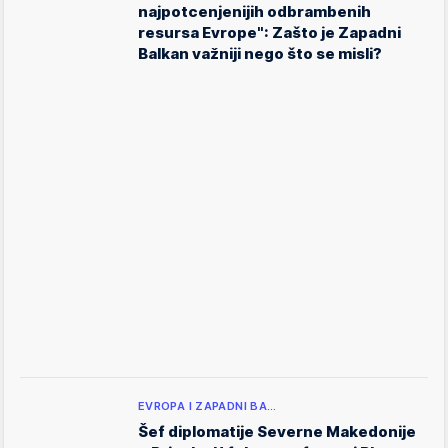
najpotcenjenijih odbrambenih
resursa Evrope": Zašto je Zapadni
Balkan važniji nego što se misli?
EVROPA I ZAPADNI BA…
Šef diplomatije Severne Makedonije