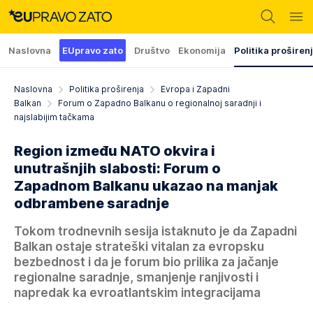
Naslovna
EUpravo zato
Društvo
Ekonomija
Politika proširen
Naslovna
Politika proširenja
Evropa i Zapadni
Balkan
Forum o Zapadno Balkanu o regionalnoj saradnji i
najslabijim tačkama
Region između NATO okvira i
unutrašnjih slabosti: Forum o
Zapadnom Balkanu ukazao na manjak
odbrambene saradnje
Tokom trodnevnih sesija istaknuto je da Zapadni
Balkan ostaje strateški vitalan za evropsku
bezbednost i da je forum bio prilika za jačanje
regionalne saradnje, smanjenje ranjivosti i
napredak ka evroatlantskim integracijama