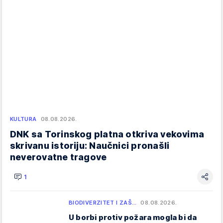
KULTURA
08.08.2026.
DNK sa Torinskog platna otkriva vekovima
skrivanu istoriju: Naučnici pronašli
neverovatne tragove
1
BIODIVERZITET I ZAŠ…
08.08.2026.
U borbi protiv požara mogla bi da