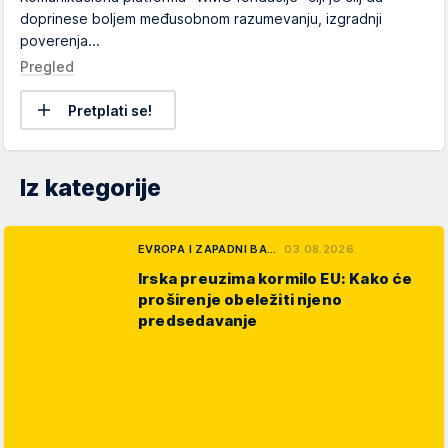
doprinese boljem međusobnom razumevanju, izgradnji
poverenja...
Pregled
Pretplati se!
Iz kategorije
EVROPA I ZAPADNI BA…
03.08.2026.
Irska preuzima kormilo EU: Kako će
proširenje obeležiti njeno
predsedavanje