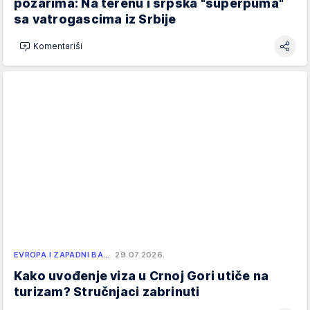
požarima: Na terenu i srpska "superpuma"
sa vatrogascima iz Srbije
Komentariši
EVROPA I ZAPADNI BA…
29.07.2026.
Kako uvođenje viza u Crnoj Gori utiče na
turizam? Stručnjaci zabrinuti