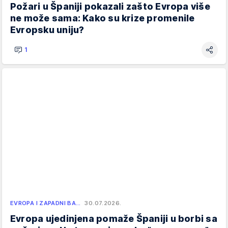
Požari u Španiji pokazali zašto Evropa više
ne može sama: Kako su krize promenile
Evropsku uniju?
1
EVROPA I ZAPADNI BA…
30.07.2026.
Evropa ujedinjena pomaže Španiji u borbi sa