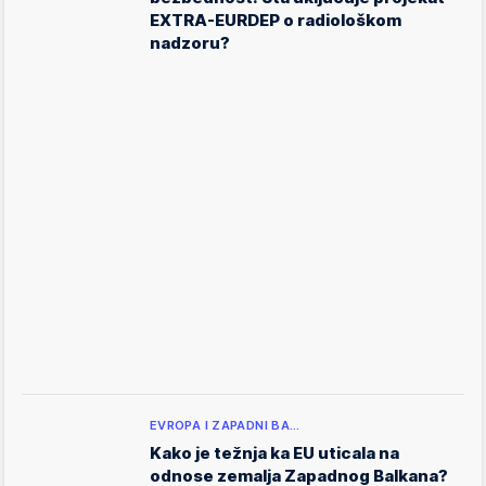
EXTRA-EURDEP o radiološkom
nadzoru?
EVROPA I ZAPADNI BA…
Kako je težnja ka EU uticala na
odnose zemalja Zapadnog Balkana?