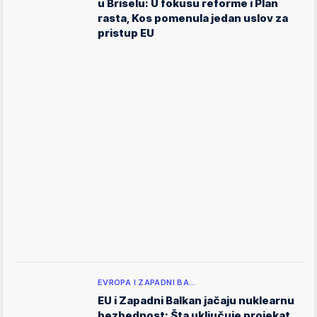
u Briselu: U fokusu reforme i Plan
rasta, Kos pomenula jedan uslov za
pristup EU
EVROPA I ZAPADNI BA…
EU i Zapadni Balkan jačaju nuklearnu
bezbednost: Šta uključuje projekat