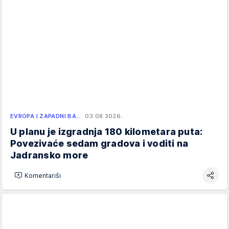
EVROPA I ZAPADNI BA…
03.08.2026.
U planu je izgradnja 180 kilometara puta:
Povezivaće sedam gradova i voditi na
Jadransko more
Komentariši