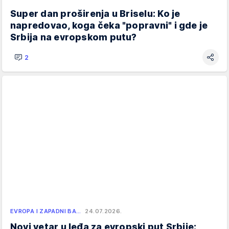
Super dan proširenja u Briselu: Ko je
napredovao, koga čeka "popravni" i gde je
Srbija na evropskom putu?
2
EVROPA I ZAPADNI BA…
24.07.2026.
Novi vetar u leđa za evropski put Srbije: