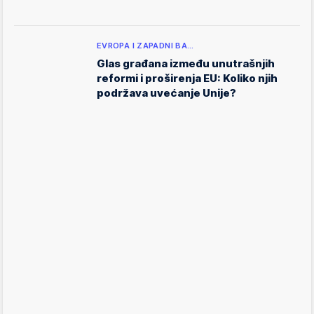
EVROPA I ZAPADNI BA…
Glas građana između unutrašnjih
reformi i proširenja EU: Koliko njih
podržava uvećanje Unije?