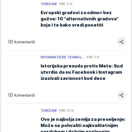
TURIZAM
PRE 3 H
Evropski gradovi za odmor bez
gužve: 10 "alternativnih gradova"
koje i te kako vredi posetiti
Komentariši
INFORMATIČKE TEHNOL…
PRE 1 H
Istorijska presuda protiv Mete: Sud
utvrdio da su Facebook i Instagram
izazivali zavisnost kod dece
Komentariši
TURIZAM
PRE 21 H
Ovo je najbolja zemlja za preseljenje:
Može se pohvaliti najkvalitetnijim
vazduhom i dobrim poslovnim