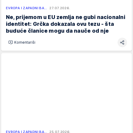
EVROPA I ZAPADNI BA…
27.07.2026.
Ne, prijemom u EU zemlja ne gubi nacionalni
identitet: Grčka dokazala ovu tezu - šta
buduće članice mogu da nauče od nje
Komentariši
EVROPA I ZAPADNI BA…
25.07.2026.