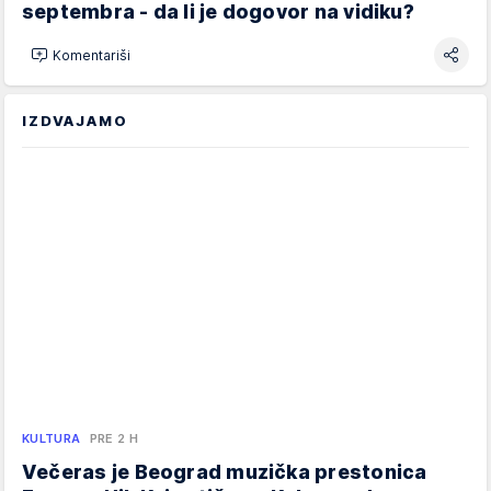
septembra - da li je dogovor na vidiku?
Komentariši
IZDVAJAMO
KULTURA
PRE 2 H
Večeras je Beograd muzička prestonica