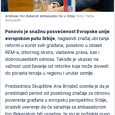
Andreas fon Bekerat ambasador EU u Srbiji
Foto: Пеђа
Вучковић
Ponovio je snažnu posvećenost Evropske unije
evropskom putu Srbije
, naglasivši značaj ubrzanja
reformi u korist svih građana, posebno u oblasti
REM-a, izbornog okvira, vladavine prava, kao i
dobrosusedskih odnosa. Takođe je ukazao na
važnost uzdržavanja od retorike koja može dovesti
do porasta tenzija u regionu i unutar zemlje.
Predsednica Skupštine Ana Brnabić ocenila je da je
predstojeći period od posebnog značaja za obnovu
poverenja građana u evropsku perspektivu Srbije,
izrazivši uverenje da će saradnja sa ambasadorom
fon Bekeratom biti uspešna, te mu je poželela puno