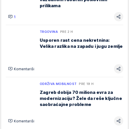
prilikama
1
TRGOVINA
PRE 2 H
Usporen rast cena nekretnina:
Velika razlika na zapadu i jugu zemlje
Komentariši
ODRŽIVA MOBILNOST
PRE 19 H
Zagreb dobija 70 miliona evra za
modernizaciju? Žele da reše ključne
saobraćajne probleme
Komentariši