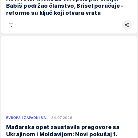
Babiš podržao članstvo, Brisel poručuje -
reforme su ključ koji otvara vrata
1
EVROPA I ZAPADNI BA…
24.07.2026.
Mađarska opet zaustavila pregovore sa
Ukrajinom i Moldavijom: Novi pokušaj 1.