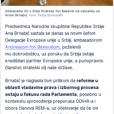
Ambasador EU u Srbiji Andreas fon Bekerat na sastanku sa
Anom Brnabić
Foto: Пеђа Вучковић
Predsednica Narodne skupštine Republike Srbije
Ana Brnabić sastala se danas sa novim šefom
Delegacije Evropske unije u Srbiji, ambasadorom
Andreasom fon Bekeratom
, poželevši
mu dobrodošlicu, uz poruku da Srbija ostaje
kredibilan partner Evropske unije, a punopravno
članstvo strateški cilj naše države.
Brnabić je naglasila tom prilikom da
reforme u
oblasti vladavine prava i izbornog procesa
ostaju u fokusu rada Parlamenta
, posebno u
kontekstu sprovođenja preporuka ODIHR-a i
izbora članova REM-a, uz očekivanje da će ovi