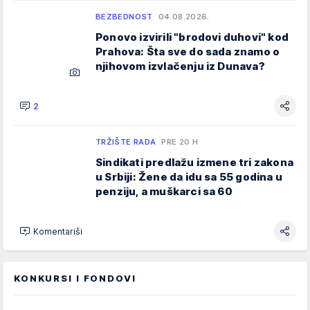
BEZBEDNOST
04.08.2026.
Ponovo izvirili "brodovi duhovi" kod
Prahova: Šta sve do sada znamo o
njihovom izvlačenju iz Dunava?
2
TRŽIŠTE RADA
PRE 20 H
Sindikati predlažu izmene tri zakona
u Srbiji: Žene da idu sa 55 godina u
penziju, a muškarci sa 60
Komentariši
KONKURSI I FONDOVI