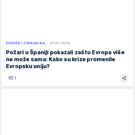
EVROPA I ZAPADNI BA…
31.07.2026.
Požari u Španiji pokazali zašto Evropa više
ne može sama: Kako su krize promenile
Evropsku uniju?
1