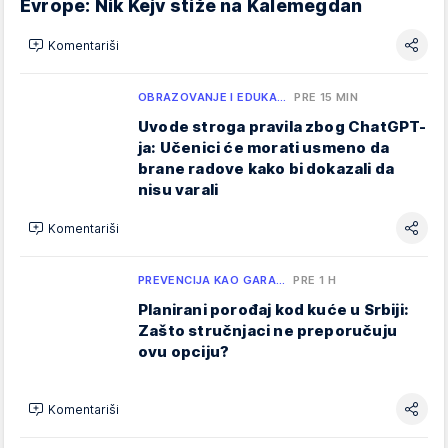
Evrope: Nik Kejv stiže na Kalemegdan
Komentariši
OBRAZOVANJE I EDUKA…
PRE 15 MIN
Uvode stroga pravila zbog ChatGPT-
ja: Učenici će morati usmeno da
brane radove kako bi dokazali da
nisu varali
Komentariši
PREVENCIJA KAO GARA…
PRE 1 H
Planirani porođaj kod kuće u Srbiji:
Zašto stručnjaci ne preporučuju
ovu opciju?
Komentariši