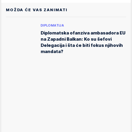
MOŽDA ĆE VAS ZANIMATI
DIPLOMATIJA
Diplomatska ofanziva ambasadora EU
na Zapadni Balkan: Ko su šefovi
Delegacija i šta će biti fokus njihovih
mandata?