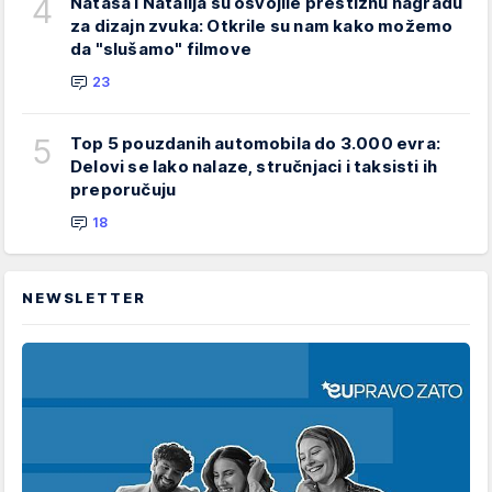
4
Nataša i Natalija su osvojile prestižnu nagradu
za dizajn zvuka: Otkrile su nam kako možemo
da "slušamo" filmove
23
5
Top 5 pouzdanih automobila do 3.000 evra:
Delovi se lako nalaze, stručnjaci i taksisti ih
preporučuju
18
NEWSLETTER