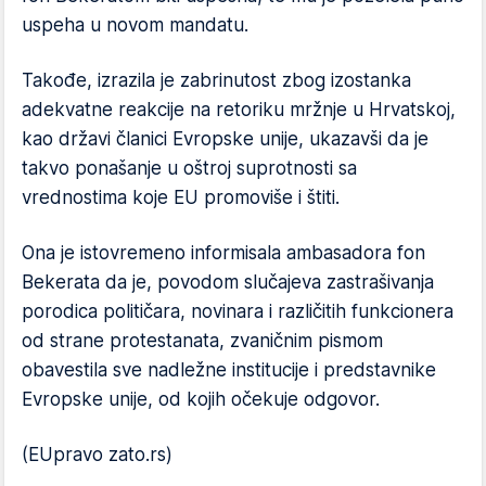
uspeha u novom mandatu.
Takođe, izrazila je zabrinutost zbog izostanka
adekvatne reakcije na retoriku mržnje u Hrvatskoj,
kao državi članici Evropske unije, ukazavši da je
takvo ponašanje u oštroj suprotnosti sa
vrednostima koje EU promoviše i štiti.
Ona je istovremeno informisala ambasadora fon
Bekerata da je, povodom slučajeva zastrašivanja
porodica političara, novinara i različitih funkcionera
od strane protestanata, zvaničnim pismom
obavestila sve nadležne institucije i predstavnike
Evropske unije, od kojih očekuje odgovor.
(EUpravo zato.rs)