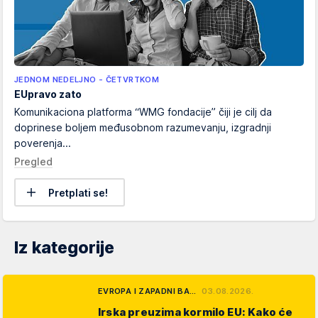
JEDNOM NEDELJNO - ČETVRTKOM
EUpravo zato
Komunikaciona platforma “WMG fondacije” čiji je cilj da
doprinese boljem međusobnom razumevanju, izgradnji
poverenja...
Pregled
Pretplati se!
Iz kategorije
EVROPA I ZAPADNI BA…
03.08.2026.
Irska preuzima kormilo EU: Kako će