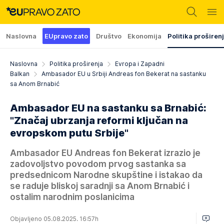
Naslovna
EUpravo zato
Društvo
Ekonomija
Politika proširen
Naslovna
Politika proširenja
Evropa i Zapadni
Balkan
Ambasador EU u Srbiji Andreas fon Bekerat na sastanku
sa Anom Brnabić
Ambasador EU na sastanku sa Brnabić:
"Značaj ubrzanja reformi ključan na
evropskom putu Srbije"
Ambasador EU Andreas fon Bekerat izrazio je
zadovoljstvo povodom prvog sastanka sa
predsednicom Narodne skupštine i istakao da
se raduje bliskoj saradnji sa Anom Brnabić i
ostalim narodnim poslanicima
Objavljeno 05.08.2025. 16:57h