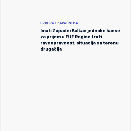
EVROPA I ZAPADNI BA…
Ima li Zapadni Balkan jednake šanse
za prijem u EU? Region traži
ravnopravnost, situacija na terenu
drugačija