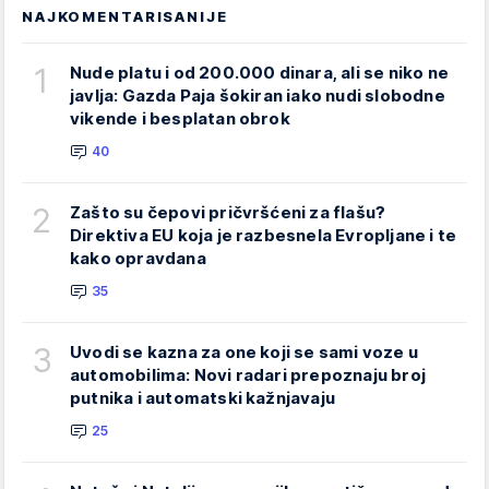
NAJKOMENTARISANIJE
1
Nude platu i od 200.000 dinara, ali se niko ne
javlja: Gazda Paja šokiran iako nudi slobodne
vikende i besplatan obrok
40
2
Zašto su čepovi pričvršćeni za flašu?
Direktiva EU koja je razbesnela Evropljane i te
kako opravdana
35
3
Uvodi se kazna za one koji se sami voze u
automobilima: Novi radari prepoznaju broj
putnika i automatski kažnjavaju
25