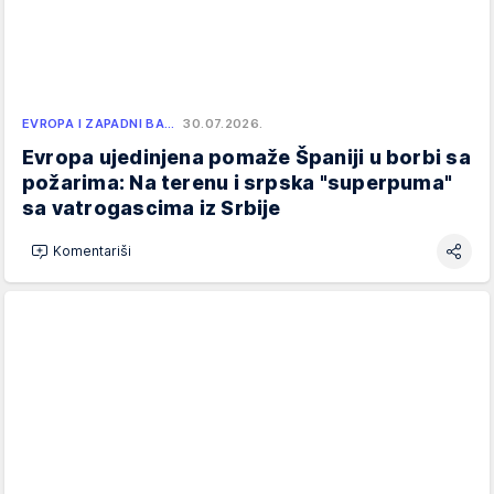
EVROPA I ZAPADNI BA…
30.07.2026.
Evropa ujedinjena pomaže Španiji u borbi sa
požarima: Na terenu i srpska "superpuma"
sa vatrogascima iz Srbije
Komentariši