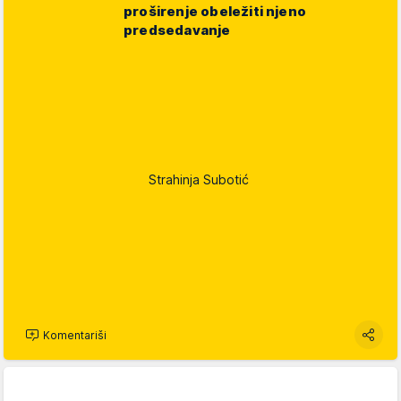
proširenje obeležiti njeno
predsedavanje
Strahinja Subotić
Komentariši