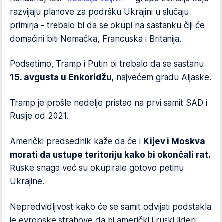
razvijaju planove za podršku Ukrajini u slučaju
primirja - trebalo bi da se okupi na sastanku čiji će
domaćini biti Nemačka, Francuska i Britanija.
Podsetimo, Tramp i Putin bi trebalo da se sastanu
15. avgusta u Enkoridžu
, najvećem gradu Aljaske.
Tramp je prošle nedelje pristao na prvi samit SAD i
Rusije od 2021.
Američki predsednik kaže da će i
Kijev i Moskva
morati da ustupe teritoriju kako bi okončali rat.
Ruske snage već su okupirale gotovo petinu
Ukrajine.
Nepredvidljivost kako će se samit odvijati podstakla
je evropske strahove da bi američki i ruski lideri