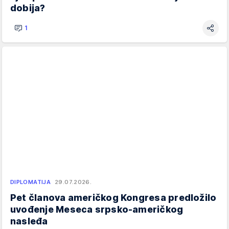
dobija?
1
DIPLOMATIJA
29.07.2026.
Pet članova američkog Kongresa predložilo
uvođenje Meseca srpsko-američkog
nasleđa