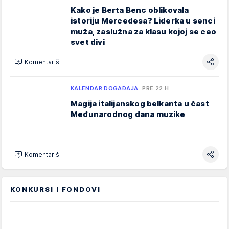
Kako je Berta Benc oblikovala
istoriju Mercedesa? Liderka u senci
muža, zaslužna za klasu kojoj se ceo
svet divi
Komentariši
KALENDAR DOGAĐAJA
PRE 22 H
Magija italijanskog belkanta u čast
Međunarodnog dana muzike
Komentariši
KONKURSI I FONDOVI