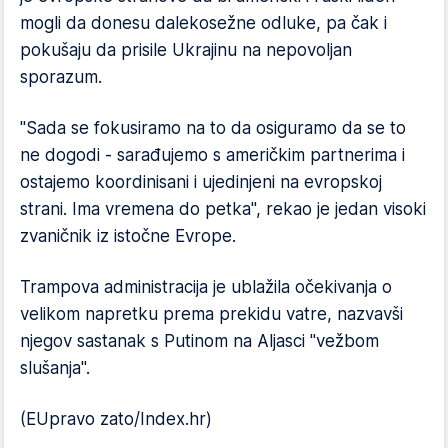
mogli da donesu dalekosežne odluke, pa čak i
pokušaju da prisile Ukrajinu na nepovoljan
sporazum.
"Sada se fokusiramo na to da osiguramo da se to
ne dogodi - sarađujemo s američkim partnerima i
ostajemo koordinisani i ujedinjeni na evropskoj
strani. Ima vremena do petka", rekao je jedan visoki
zvaničnik iz istočne Evrope.
Trampova administracija je ublažila očekivanja o
velikom napretku prema prekidu vatre, nazvavši
njegov sastanak s Putinom na Aljasci "vežbom
slušanja".
(EUpravo zato/Index.hr)