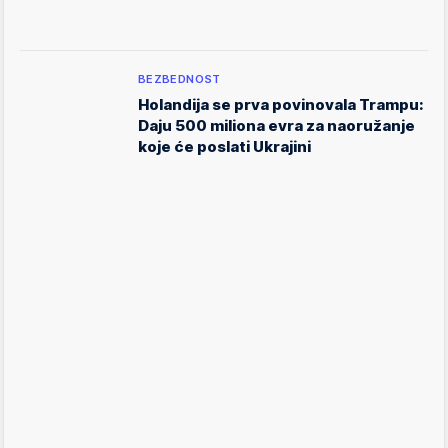
BEZBEDNOST
Holandija se prva povinovala Trampu:
Daju 500 miliona evra za naoružanje
koje će poslati Ukrajini