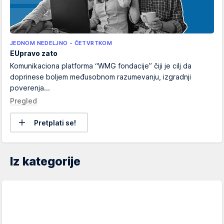
JEDNOM NEDELJNO - ČETVRTKOM
EUpravo zato
Komunikaciona platforma “WMG fondacije” čiji je cilj da
doprinese boljem međusobnom razumevanju, izgradnji
poverenja...
Pregled
Pretplati se!
Iz kategorije