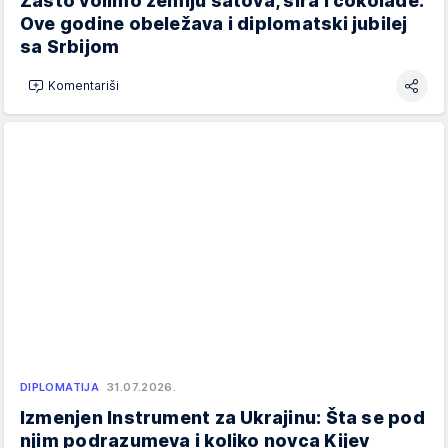
Zašto volimo zemlju satova, sira i čokolade:
Ove godine obeležava i diplomatski jubilej
sa Srbijom
Komentariši
DIPLOMATIJA
31.07.2026.
Izmenjen Instrument za Ukrajinu: Šta se pod
njim podrazumeva i koliko novca Kijev