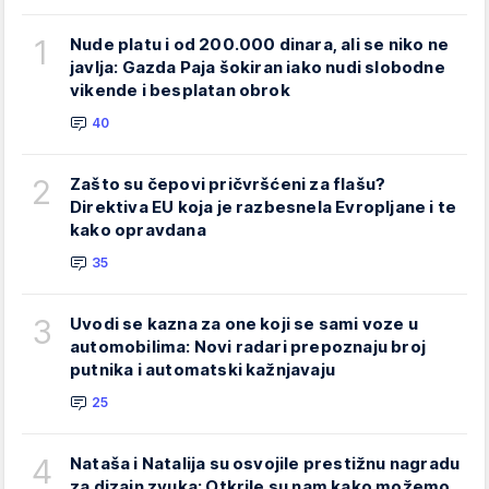
1
Nude platu i od 200.000 dinara, ali se niko ne
javlja: Gazda Paja šokiran iako nudi slobodne
vikende i besplatan obrok
40
2
Zašto su čepovi pričvršćeni za flašu?
Direktiva EU koja je razbesnela Evropljane i te
kako opravdana
35
3
Uvodi se kazna za one koji se sami voze u
automobilima: Novi radari prepoznaju broj
putnika i automatski kažnjavaju
25
4
Nataša i Natalija su osvojile prestižnu nagradu
za dizajn zvuka: Otkrile su nam kako možemo