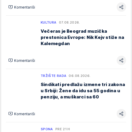
Komentariši
KULTURA
07.08.2026.
Večeras je Beograd muzička
prestonica Evrope: Nik Kejv stiže na
Kalemegdan
Komentariši
TRŽIŠTE RADA
06.08.2026.
Sindikati predlažu izmene tri zakona
u Srbiji: Žene da idu sa 55 godina u
penziju, a muškarci sa 60
Komentariši
SPONA
PRE 21 H