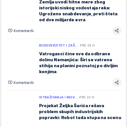
Zemlja uvodi hitne mere zbog
istorijski niskog vodostaja reka:
Ugroženo snabdevanje, preti šteta
od dve milijarde evra
Komentariši
BIODIVERZITET I ZAŠ…
PRE 23 H
Vatrogasci čine sve da odbrane
dolinu Nemanjića: Širi se vatrena
stihija na planini poznatoj po divljim
konjima
Komentariši
ISTRAŽIVANJA I INOV…
PRE 22 H
Projekat Željka Šarića rešava
problem skupih industrijskih
popravki: Robot tada stupa na scenu