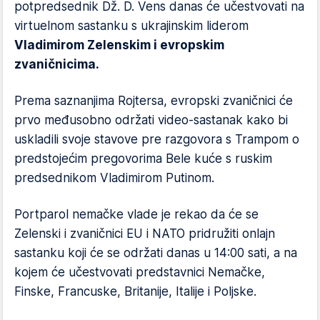
potpredsednik Dž. D. Vens danas će učestvovati na
virtuelnom sastanku s ukrajinskim liderom
Vladimirom Zelenskim i evropskim
zvaničnicima.
Prema saznanjima Rojtersa, evropski zvaničnici će
prvo međusobno održati video-sastanak kako bi
uskladili svoje stavove pre razgovora s Trampom o
predstojećim pregovorima Bele kuće s ruskim
predsednikom Vladimirom Putinom.
Portparol nemačke vlade je rekao da će se
Zelenski i zvaničnici EU i NATO pridružiti onlajn
sastanku koji će se održati danas u 14:00 sati, a na
kojem će učestvovati predstavnici Nemačke,
Finske, Francuske, Britanije, Italije i Poljske.