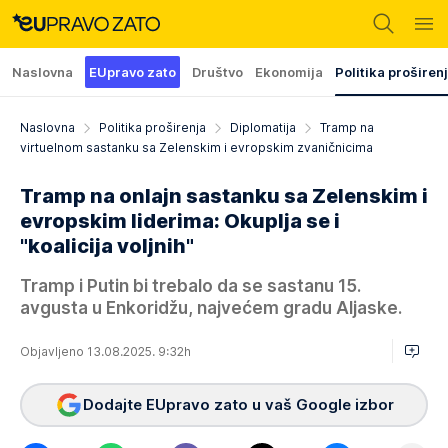
Naslovna
EUpravo zato
Društvo
Ekonomija
Politika proširen
Naslovna
Politika proširenja
Diplomatija
Tramp na
virtuelnom sastanku sa Zelenskim i evropskim zvaničnicima
Tramp na onlajn sastanku sa Zelenskim i
evropskim liderima: Okuplja se i
"koalicija voljnih"
Tramp i Putin bi trebalo da se sastanu 15.
avgusta u Enkoridžu, najvećem gradu Aljaske.
Objavljeno 13.08.2025. 9:32h
Dodajte EUpravo zato u vaš Google izbor