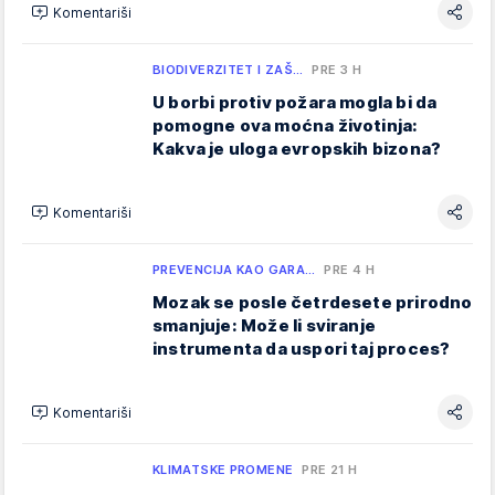
Komentariši
BIODIVERZITET I ZAŠ…
PRE 3 H
U borbi protiv požara mogla bi da
pomogne ova moćna životinja:
Kakva je uloga evropskih bizona?
Komentariši
PREVENCIJA KAO GARA…
PRE 4 H
Mozak se posle četrdesete prirodno
smanjuje: Može li sviranje
instrumenta da uspori taj proces?
Komentariši
KLIMATSKE PROMENE
PRE 21 H