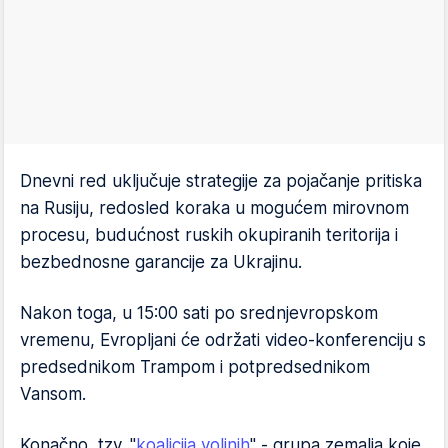
Dnevni red uključuje strategije za pojačanje pritiska
na Rusiju, redosled koraka u mogućem mirovnom
procesu, budućnost ruskih okupiranih teritorija i
bezbednosne garancije za Ukrajinu.
Nakon toga, u 15:00 sati po srednjevropskom
vremenu, Evropljani će održati video-konferenciju s
predsednikom Trampom i potpredsednikom
Vansom.
Konačno, tzv. "
koalicija voljnih
" - grupa zemalja koje