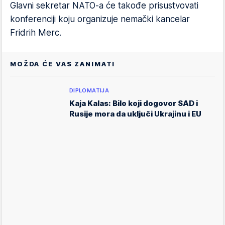
Glavni sekretar NATO-a će takođe prisustvovati
konferenciji koju organizuje nemački kancelar
Fridrih Merc.
MOŽDA ĆE VAS ZANIMATI
DIPLOMATIJA
Kaja Kalas: Bilo koji dogovor SAD i
Rusije mora da uključi Ukrajinu i EU