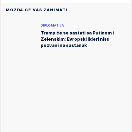
MOŽDA ĆE VAS ZANIMATI
DIPLOMATIJA
Tramp će se sastati sa Putinom i
Zelenskim: Evropski lideri nisu
pozvani na sastanak