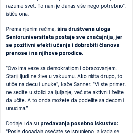
razume svet. To nam je danas više nego potrebno",
ističe ona.
Prema njenim rečima,
šira društvena uloga
Senioruniversiteta postaje sve značajnija, jer
se pozitivni efekti učenja i dobrobiti članova
prenose i na njihove porodice
.
"Ovo ima veze sa demokratijom i obrazovanjem.
Stariji ljudi ne žive u vakuumu. Ako ništa drugo, to
utiče na decu i unuke", kaže Sanner. "Vi ste primer,
ne sedite u stolici za ljuljanje, već ste aktivni i želite
da učite. A to onda možete da podelite sa decom i
unucima."
Dodaje i da su
predavanja posebno iskustvo:
"Posle događaja osećate se ispunjeno, a kada se