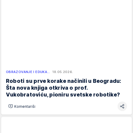
OBRAZOVANJE I EDUKA…
18.05.2026.
Roboti su prve korake načinili u Beogradu:
Šta nova knjiga otkriva o prof.
Vukobratoviću, pioniru svetske robotike?
Komentariši