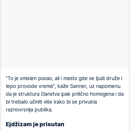
"To je smislen posao, ali i mesto gde se ljudi druže i
lepo provode vreme", kaže Sanner, uz napomenu
da je struktura članstva ipak prilično homogena i da
bi trebalo učiniti više kako bi se privukla
raznovrsnija publika.
Ejdžizam je prisutan