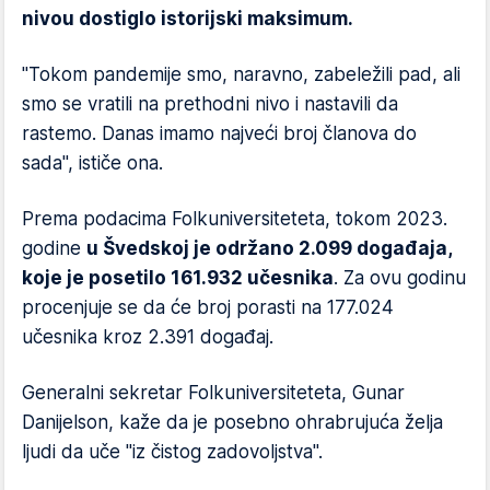
nivou dostiglo istorijski maksimum.
"Tokom pandemije smo, naravno, zabeležili pad, ali
smo se vratili na prethodni nivo i nastavili da
rastemo. Danas imamo najveći broj članova do
sada", ističe ona.
Prema podacima Folkuniversiteteta, tokom 2023.
godine
u Švedskoj je održano 2.099 događaja,
koje je posetilo 161.932 učesnika
. Za ovu godinu
procenjuje se da će broj porasti na 177.024
učesnika kroz 2.391 događaj.
Generalni sekretar Folkuniversiteteta, Gunar
Danijelson, kaže da je posebno ohrabrujuća želja
ljudi da uče "iz čistog zadovoljstva".