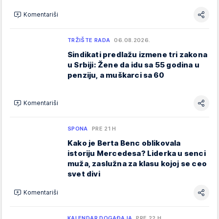
Komentariši
TRŽIŠTE RADA
06.08.2026.
Sindikati predlažu izmene tri zakona
u Srbiji: Žene da idu sa 55 godina u
penziju, a muškarci sa 60
Komentariši
SPONA
PRE 21 H
Kako je Berta Benc oblikovala
istoriju Mercedesa? Liderka u senci
muža, zaslužna za klasu kojoj se ceo
svet divi
Komentariši
KALENDAR DOGAĐAJA
PRE 22 H