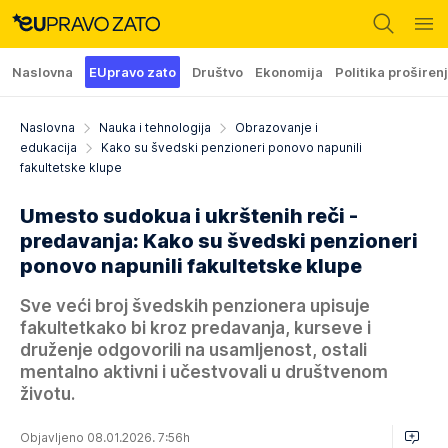
Naslovna
EUpravo zato
Društvo
Ekonomija
Politika proširen
Naslovna
Nauka i tehnologija
Obrazovanje i
edukacija
Kako su švedski penzioneri ponovo napunili
fakultetske klupe
Umesto sudokua i ukrštenih reči -
predavanja: Kako su švedski penzioneri
ponovo napunili fakultetske klupe
Sve veći broj švedskih penzionera upisuje
fakultetkako bi kroz predavanja, kurseve i
druženje odgovorili na usamljenost, ostali
mentalno aktivni i učestvovali u društvenom
životu.
Objavljeno 08.01.2026. 7:56h