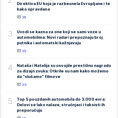
2
Direktiva EU koja je razbesnela Evropljane i te
kako opravdana
35
3
Uvodi se kazna za one koji se sami voze u
automobilima: Novi radari prepoznaju broj
putnika i automatski kažnjavaju
25
4
Nataša i Natalija su osvojile prestižnu nagradu
za dizajn zvuka: Otkrile su nam kako možemo
da "slušamo" filmove
23
5
Top 5 pouzdanih automobila do 3.000 evra:
Delovi se lako nalaze, stručnjaci i taksisti ih
preporučuju