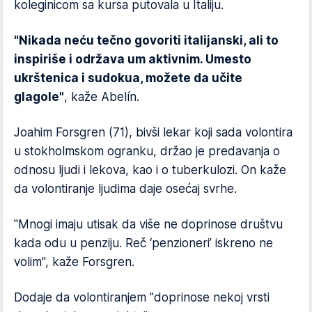
koleginicom sa kursa putovala u Italiju.
"Nikada neću tečno govoriti italijanski, ali to
inspiriše i održava um aktivnim. Umesto
ukrštenica i sudokua, možete da učite
glagole"
, kaže Abelín.
Joahim Forsgren (71), bivši lekar koji sada volontira
u stokholmskom ogranku, držao je predavanja o
odnosu ljudi i lekova, kao i o tuberkulozi. On kaže
da volontiranje ljudima daje osećaj svrhe.
"Mnogi imaju utisak da više ne doprinose društvu
kada odu u penziju. Reč ‘penzioneri’ iskreno ne
volim", kaže Forsgren.
Dodaje da volontiranjem "doprinose nekoj vrsti