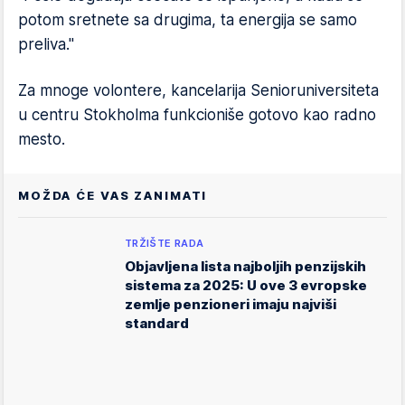
potom sretnete sa drugima, ta energija se samo
preliva."
Za mnoge volontere, kancelarija Senioruniversiteta
u centru Stokholma funkcioniše gotovo kao radno
mesto.
MOŽDA ĆE VAS ZANIMATI
TRŽIŠTE RADA
Objavljena lista najboljih penzijskih
sistema za 2025: U ove 3 evropske
zemlje penzioneri imaju najviši
standard