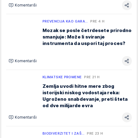
Komentariši
PREVENCIJA KAO GARA…
PRE 4 H
Mozak se posle četrdesete prirodno
smanjuje: Može li sviranje
instrumenta da uspori taj proces?
Komentariši
KLIMATSKE PROMENE
PRE 21 H
Zemlja uvodi hitne mere zbog
istorijski niskog vodostaja reka:
Ugroženo snabdevanje, preti šteta
od dve milijarde evra
Komentariši
BIODIVERZITET I ZAŠ…
PRE 23 H