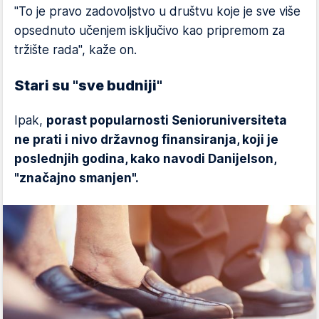
"To je pravo zadovoljstvo u društvu koje je sve više
opsednuto učenjem isključivo kao pripremom za
tržište rada", kaže on.
Stari su "sve budniji"
Ipak,
porast popularnosti Senioruniversiteta
ne prati i nivo državnog finansiranja, koji je
poslednjih godina, kako navodi Danijelson,
"značajno smanjen".