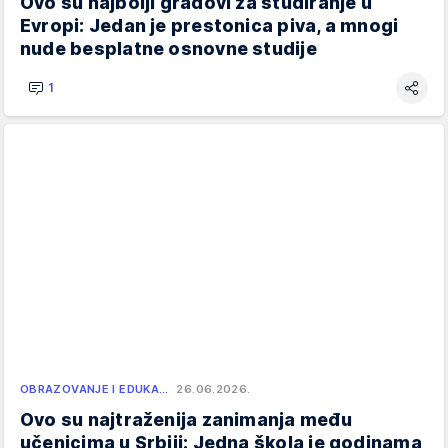
Ovo su najbolji gradovi za studiranje u
Evropi: Jedan je prestonica piva, a mnogi
nude besplatne osnovne studije
1
OBRAZOVANJE I EDUKA…
26.06.2026.
Ovo su najtraženija zanimanja među
učenicima u Srbiji: Jedna škola je godinama