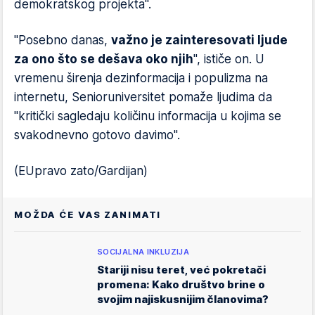
demokratskog projekta".
"Posebno danas,
važno je zainteresovati ljude
za ono što se dešava oko njih
", ističe on. U
vremenu širenja dezinformacija i populizma na
internetu, Senioruniversitet pomaže ljudima da
"kritički sagledaju količinu informacija u kojima se
svakodnevno gotovo davimo".
(EUpravo zato/Gardijan)
MOŽDA ĆE VAS ZANIMATI
SOCIJALNA INKLUZIJA
Stariji nisu teret, već pokretači
promena: Kako društvo brine o
svojim najiskusnijim članovima?