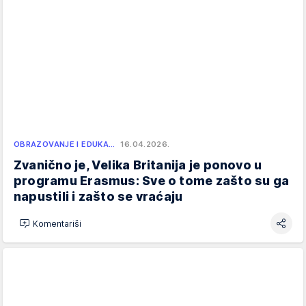
OBRAZOVANJE I EDUKA…
16.04.2026.
Zvanično je, Velika Britanija je ponovo u
programu Erasmus: Sve o tome zašto su ga
napustili i zašto se vraćaju
Komentariši