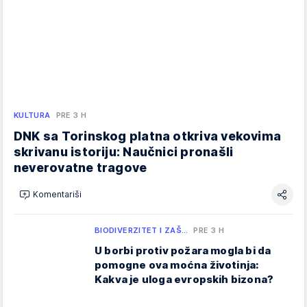
KULTURA
PRE 3 H
DNK sa Torinskog platna otkriva vekovima
skrivanu istoriju: Naučnici pronašli
neverovatne tragove
Komentariši
BIODIVERZITET I ZAŠ…
PRE 3 H
U borbi protiv požara mogla bi da
pomogne ova moćna životinja:
Kakva je uloga evropskih bizona?