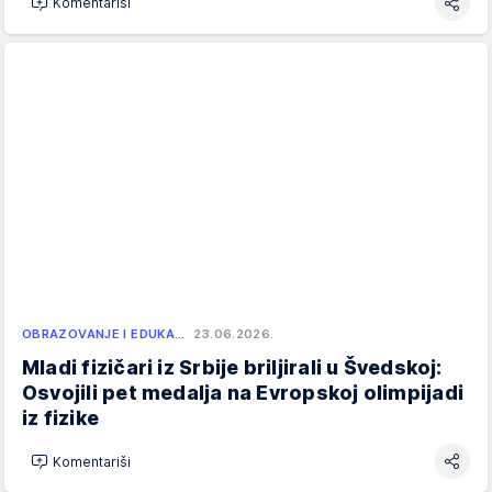
Komentariši
OBRAZOVANJE I EDUKA…
23.06.2026.
Mladi fizičari iz Srbije briljirali u Švedskoj:
Osvojili pet medalja na Evropskoj olimpijadi
iz fizike
Komentariši