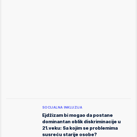
SOCIJALNA INKLUZIJA
Ejdžizam bi mogao da postane
dominantan oblik diskriminacije u
21.veku: Sa kojim se problemima
susreću starije osobe?