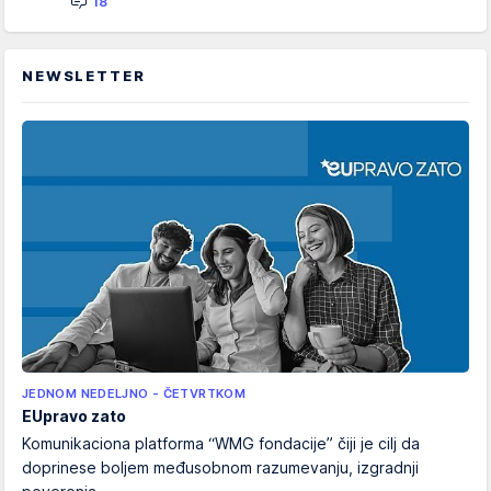
18
NEWSLETTER
JEDNOM NEDELJNO - ČETVRTKOM
EUpravo zato
Komunikaciona platforma “WMG fondacije” čiji je cilj da
doprinese boljem međusobnom razumevanju, izgradnji