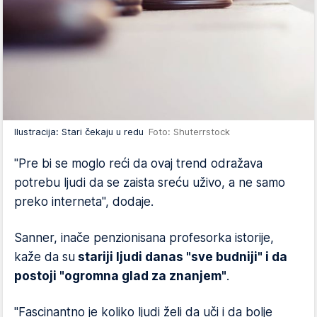
Ilustracija: Stari čekaju u redu
Foto: Shuterrstock
"Pre bi se moglo reći da ovaj trend odražava
potrebu ljudi da se zaista sreću uživo, a ne samo
preko interneta", dodaje.
Sanner, inače penzionisana profesorka istorije,
kaže da su
stariji ljudi danas "sve budniji" i da
postoji "ogromna glad za znanjem"
.
"Fascinantno je koliko ljudi želi da uči i da bolje