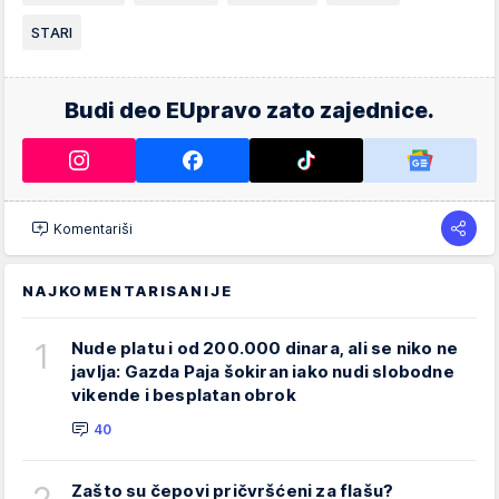
STARI
Budi deo EUpravo zato zajednice.
Komentariši
NAJKOMENTARISANIJE
1
Nude platu i od 200.000 dinara, ali se niko ne
javlja: Gazda Paja šokiran iako nudi slobodne
vikende i besplatan obrok
40
Zašto su čepovi pričvršćeni za flašu?