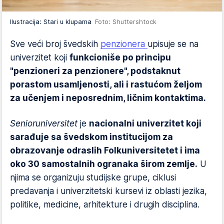
Ilustracija: Stari u klupama
Foto: Shuttershtock
Sve veći broj švedskih
penzionera
upisuje se na
univerzitet koji
funkcioniše po principu
"penzioneri za penzionere", podstaknut
porastom usamljenosti, ali i rastućom željom
za učenjem i neposrednim, ličnim kontaktima.
Senioruniversitet
je
nacionalni univerzitet koji
sarađuje sa švedskom institucijom za
obrazovanje odraslih Folkuniversitetet i ima
oko 30 samostalnih ogranaka širom zemlje.
U
njima se organizuju studijske grupe, ciklusi
predavanja i univerzitetski kursevi iz oblasti jezika,
politike, medicine, arhitekture i drugih disciplina.