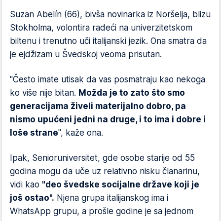
Suzan Abelín (66), bivša novinarka iz Noršelja, blizu
Stokholma, volontira radeći na univerzitetskom
biltenu i trenutno uči italijanski jezik. Ona smatra da
je ejdžizam u Švedskoj veoma prisutan.
"Često imate utisak da vas posmatraju kao nekoga
ko više nije bitan.
Možda je to zato što smo
generacijama živeli materijalno dobro, pa
nismo upućeni jedni na druge, i to ima i dobre i
loše strane
", kaže ona.
Ipak, Senioruniversitet, gde osobe starije od 55
godina mogu da uče uz relativno nisku članarinu,
vidi kao
"deo švedske socijalne države koji je
još ostao".
Njena grupa italijanskog ima i
WhatsApp grupu, a prošle godine je sa jednom