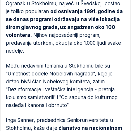
Ogranak u Stokholmu, najveći u Švedskoj, postao
je toliko popularan
od osnivanja 1991. godine da
se danas programi održavaju na više lokacija
širom glavnog grada, uz angažman oko 100
volontera.
Njihov najposećeniji program,
predavanja utorkom, okuplja oko 1.000 ljudi svake
nedelje.
Među nedavnim temama u Stokholmu bile su
"Umetnost dodele Nobelovih nagrada", koje je
držao bivši član Nobelovog komiteta, zatim
"Dezinformacije i veštačka inteligencija - pretnja
koju smo sami stvorili" i "Od sapuna do kulturnog
nasleđa i kanona i obrnuto".
Inga Sanner, predsednica Senioruniversiteta u
Stokholmu, kaže da je
članstvo na nacionalnom