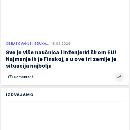
OBRAZOVANJE I EDUKA…
18.02.2026.
Sve je više naučnica i inženjerki širom EU!
Najmanje ih je Finskoj, a u ove tri zemlje je
situacija najbolja
Komentariši
IZDVAJAMO