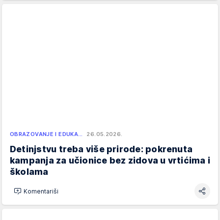
OBRAZOVANJE I EDUKA…
26.05.2026.
Detinjstvu treba više prirode: pokrenuta
kampanja za učionice bez zidova u vrtićima i
školama
Komentariši