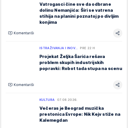
Vatrogasci čine sve da odbrane
dolinu Nemanjića: Širi se vatrena
stihija na planini poznatoj po divljim
konjima
Komentariši
ISTRAŽIVANJA I INOV…
PRE 22 H
Projekat Željka Šarića rešava
problem skupih industrijskih
popravki: Robot tada stupa na scenu
Komentariši
KULTURA
07.08.2026.
Večeras je Beograd muzička
prestonica Evrope: Nik Kejv stiže na
Kalemegdan