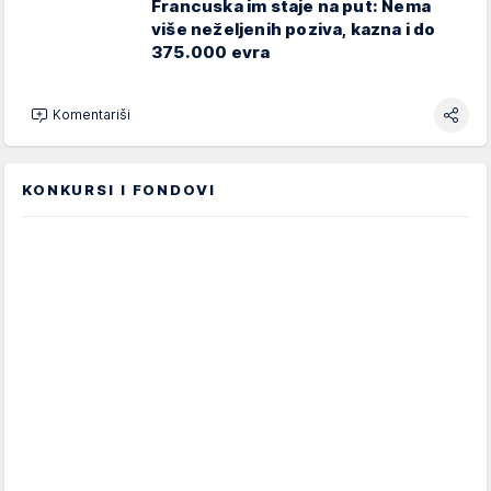
Francuska im staje na put: Nema
više neželjenih poziva, kazna i do
375.000 evra
Komentariši
KONKURSI I FONDOVI