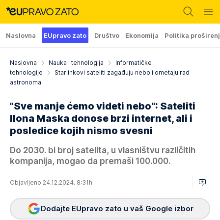
Naslovna
EUpravo zato
Društvo
Ekonomija
Politika proširen
Naslovna
Nauka i tehnologija
Informatičke
tehnologije
Starlinkovi sateliti zagađuju nebo i ometaju rad
astronoma
"Sve manje ćemo videti nebo": Sateliti
Ilona Maska donose brzi internet, ali i
posledice kojih nismo svesni
Do 2030. bi broj satelita, u vlasništvu različitih
kompanija, mogao da premaši 100.000.
Objavljeno 24.12.2024. 8:31h
Dodajte EUpravo zato u vaš Google izbor