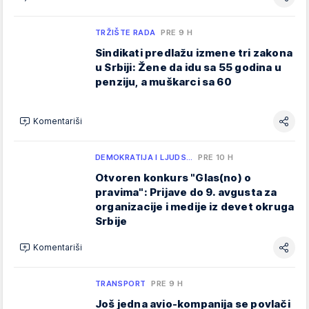
TRŽIŠTE RADA
PRE 9 H
Sindikati predlažu izmene tri zakona
u Srbiji: Žene da idu sa 55 godina u
penziju, a muškarci sa 60
Komentariši
DEMOKRATIJA I LJUDS…
PRE 10 H
Otvoren konkurs "Glas(no) o
pravima": Prijave do 9. avgusta za
organizacije i medije iz devet okruga
Srbije
Komentariši
TRANSPORT
PRE 9 H
Još jedna avio-kompanija se povlači