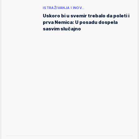
ISTRAŽIVANJA I INOV…
Uskoro bi u svemir trebalo da poleti i
prva Nemica: U posadu dospela
sasvim slučajno