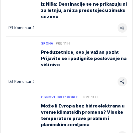
iz Niša: Destinacije se ne prikazuju ni
za letnju, a ni za predstojeću zimsku
sezonu
Komentariši
SPONA
PRE 11 H
Preduzetnice, ovo je važan poziv:
Prijavite se i podignite poslovanje na
viši nivo
Komentariši
OBNOVLJIVI IZVORI E…
PRE 11 H
Može li Evropa bez hidroelektrana u
vreme klimatskih promena? Visoke
temperature prave problem i
planinskim zemljama