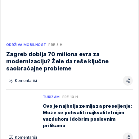
ODRŽIVA MOBILNOST
PRE 8 H
Zagreb dobija 70 miliona evra za
modernizaciju? Žele da reše ključne
saobraćajne probleme
Komentariši
TURIZAM
PRE 10 H
Ovo je najbolja zemlja za preseljenje:
Može se pohvaliti najkvalitetnijim
vazduhom i dobrim poslovnim
prilikama
Komentariši