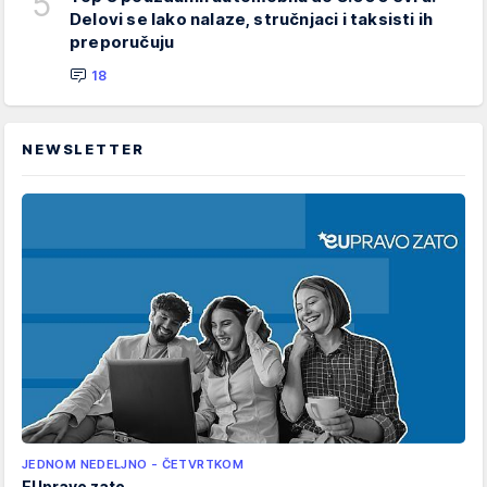
5
Delovi se lako nalaze, stručnjaci i taksisti ih
preporučuju
18
NEWSLETTER
JEDNOM NEDELJNO - ČETVRTKOM
EUpravo zato