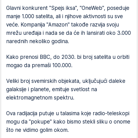
Glavni konkurent "Spejs iksa", "OneWeb", poseduje
manje 1.000 satelita, ali i njihove aktivnosti su sve
veće. Kompanija "Amazon" takođe razvija svoju
mrežu uređaja i nada se da će ih lansirati oko 3.000
narednih nekoliko godina.
Kako prenosi BBC, do 2030. bi broj satelita u orbiti
mogao da premaši 100.000.
Veliki broj svemirskih objekata, uključujući daleke
galaksije i planete, emituje svetlost na
elektromagnetnom spektru.
Ova radijacija putuje u talasima koje radio-teleskopi
mogu da "pokupe" kako bismo stekli sliku o onome
što ne vidimo golim okom.