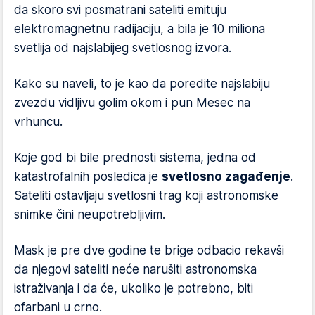
da skoro svi posmatrani sateliti emituju
elektromagnetnu radijaciju, a bila je 10 miliona
svetlija od najslabijeg svetlosnog izvora.
Kako su naveli, to je kao da poredite najslabiju
zvezdu vidljivu golim okom i pun Mesec na
vrhuncu.
Koje god bi bile prednosti sistema, jedna od
katastrofalnih posledica je
svetlosno zagađenje
.
Sateliti ostavljaju svetlosni trag koji astronomske
snimke čini neupotrebljivim.
Mask je pre dve godine te brige odbacio rekavši
da njegovi sateliti neće narušiti astronomska
istraživanja i da će, ukoliko je potrebno, biti
ofarbani u crno.