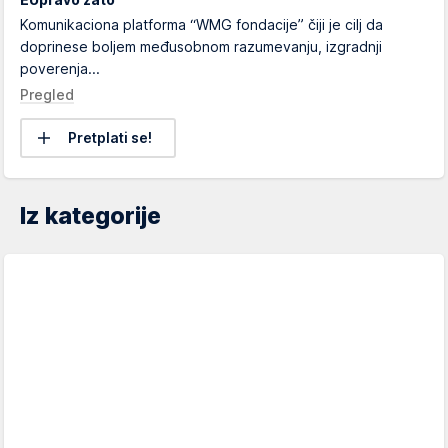
Komunikaciona platforma “WMG fondacije” čiji je cilj da
doprinese boljem međusobnom razumevanju, izgradnji
poverenja...
Pregled
Pretplati se!
Iz kategorije