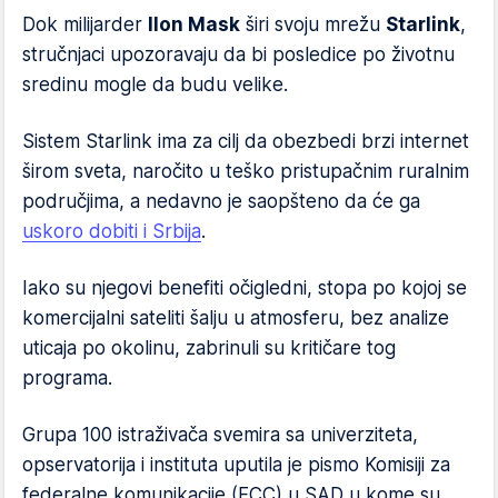
Dok milijarder
Ilon Mask
širi svoju mrežu
Starlink
,
stručnjaci upozoravaju da bi posledice po životnu
sredinu mogle da budu velike.
Sistem Starlink ima za cilj da obezbedi brzi internet
širom sveta, naročito u teško pristupačnim ruralnim
područjima, a nedavno je saopšteno da će ga
uskoro dobiti i Srbija
.
Iako su njegovi benefiti očigledni, stopa po kojoj se
komercijalni sateliti šalju u atmosferu, bez analize
uticaja po okolinu, zabrinuli su kritičare tog
programa.
Grupa 100 istraživača svemira sa univerziteta,
opservatorija i instituta uputila je pismo Komisiji za
federalne komunikacije (FCC) u SAD u kome su