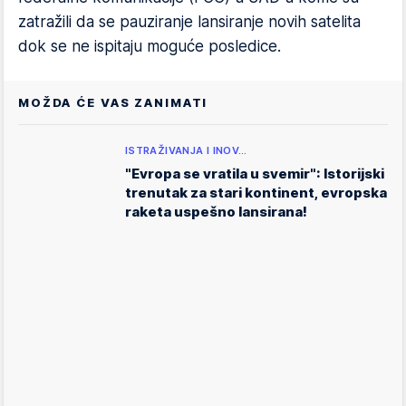
zatražili da se pauziranje lansiranje novih satelita
dok se ne ispitaju moguće posledice.
MOŽDA ĆE VAS ZANIMATI
ISTRAŽIVANJA I INOV…
"Evropa se vratila u svemir": Istorijski
trenutak za stari kontinent, evropska
raketa uspešno lansirana!