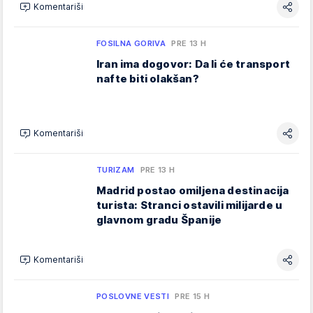
Komentariši
FOSILNA GORIVA
PRE 13 H
Iran ima dogovor: Da li će transport
nafte biti olakšan?
Komentariši
TURIZAM
PRE 13 H
Madrid postao omiljena destinacija
turista: Stranci ostavili milijarde u
glavnom gradu Španije
Komentariši
POSLOVNE VESTI
PRE 15 H