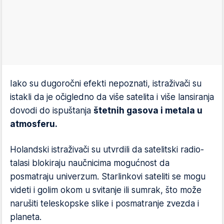
Iako su dugoročni efekti nepoznati, istraživači su
istakli da je očigledno da više satelita i više lansiranja
dovodi do ispuštanja
štetnih gasova i metala u
atmosferu.
Holandski istraživači su utvrdili da satelitski radio-
talasi blokiraju naučnicima mogućnost da
posmatraju univerzum. Starlinkovi sateliti se mogu
videti i golim okom u svitanje ili sumrak, što može
narušiti teleskopske slike i posmatranje zvezda i
planeta.