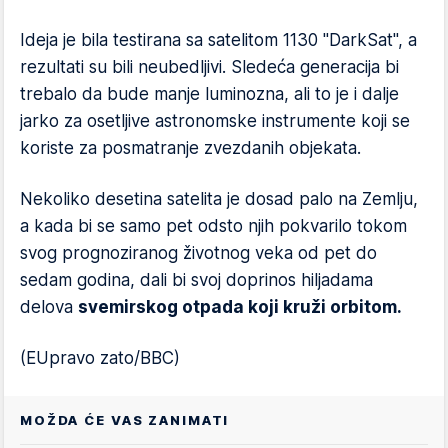
Ideja je bila testirana sa satelitom 1130 "DarkSat", a
rezultati su bili neubedljivi. Sledeća generacija bi
trebalo da bude manje luminozna, ali to je i dalje
jarko za osetljive astronomske instrumente koji se
koriste za posmatranje zvezdanih objekata.
Nekoliko desetina satelita je dosad palo na Zemlju,
a kada bi se samo pet odsto njih pokvarilo tokom
svog prognoziranog životnog veka od pet do
sedam godina, dali bi svoj doprinos hiljadama
delova
svemirskog otpada koji kruži orbitom.
(EUpravo zato/BBC)
MOŽDA ĆE VAS ZANIMATI