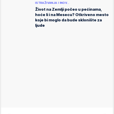
ISTRAŽIVANJA I INOV…
Život na Zemlji počeo u pećinama,
hoće li i na Mesecu? Otkriveno mesto
koje bi moglo da bude sklonište za
ljude