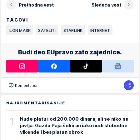
Prethodna vest
Sledeća vest
TAGOVI
ILON MASK
SATELITI
STARLINK
INTERNET
Budi deo EUpravo zato zajednice.
Komentariši
NAJKOMENTARISANIJE
1
Nude platu i od 200.000 dinara, ali se niko ne
javlja: Gazda Paja šokiran iako nudi slobodne
vikende i besplatan obrok