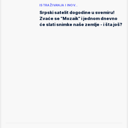
ISTRAŽIVANJA I INOV…
Srpski satelit dogodine u svemiru!
Zvaće se "Mozaik" i jednom dnevno
će slati snimke naše zemlje - i šta još?