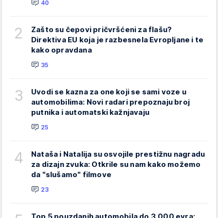
40
2
Zašto su čepovi pričvršćeni za flašu?
Direktiva EU koja je razbesnela Evropljane i te
kako opravdana
35
3
Uvodi se kazna za one koji se sami voze u
automobilima: Novi radari prepoznaju broj
putnika i automatski kažnjavaju
25
4
Nataša i Natalija su osvojile prestižnu nagradu
za dizajn zvuka: Otkrile su nam kako možemo
da "slušamo" filmove
23
Top 5 pouzdanih automobila do 3.000 evra: