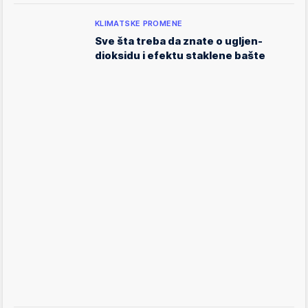
KLIMATSKE PROMENE
Sve šta treba da znate o ugljen-
dioksidu i efektu staklene bašte