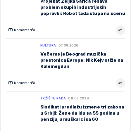
Projekat Željka Šarića rešava
problem skupih industrijskih
popravki: Robot tada stupa na scenu
Komentariši
KULTURA
07.08.2026.
Večeras je Beograd muzička
prestonica Evrope: Nik Kejv stiže na
Kalemegdan
Komentariši
TRŽIŠTE RADA
06.08.2026.
Sindikati predlažu izmene tri zakona
u Srbiji: Žene da idu sa 55 godina u
penziju, a muškarci sa 60