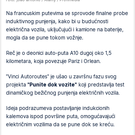
Na francuskim putevima se sprovode finalne probe
induktivnog punjenja, kako bi u budućnosti
električna vozila, uključujući i kamione na baterije,
mogla da se pune tokom vožnje.
Reč je o deonici auto-puta A10 dugoj oko 1,5
kilometara, koja povezuje Pariz i Orlean.
"Vinci Autoroutes" je ušao u završnu fazu svog
projekta
"Punite dok vozite"
koji predstavlja test
dinamičkog bežičnog punjenja električnih vozila.
Ideja podrazumeva postavljanje indukcionih
kalemova ispod površine puta, omogućavajući
električnim vozilima da se pune dok se kreću.