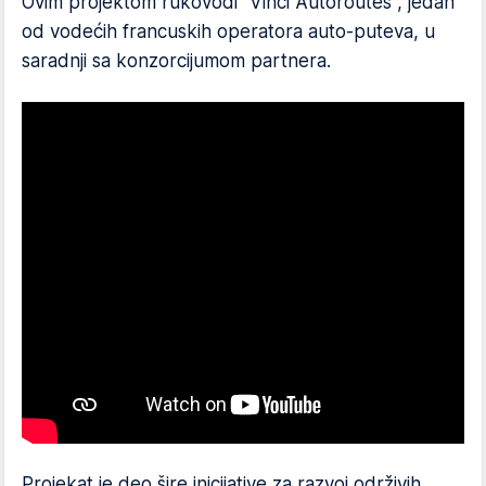
Ovim projektom rukovodi "Vinci Autoroutes", jedan
od vodećih francuskih operatora auto-puteva, u
saradnji sa konzorcijumom partnera.
Projekat je deo šire inicijative za razvoj održivih