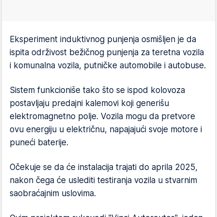
Eksperiment induktivnog punjenja osmišljen je da
ispita održivost bežičnog punjenja za teretna vozila
i komunalna vozila, putničke automobile i autobuse.
Sistem funkcioniše tako što se ispod kolovoza
postavljaju predajni kalemovi koji generišu
elektromagnetno polje. Vozila mogu da pretvore
ovu energiju u električnu, napajajući svoje motore i
puneći baterije.
Očekuje se da će instalacija trajati do aprila 2025,
nakon čega će uslediti testiranja vozila u stvarnim
saobraćajnim uslovima.