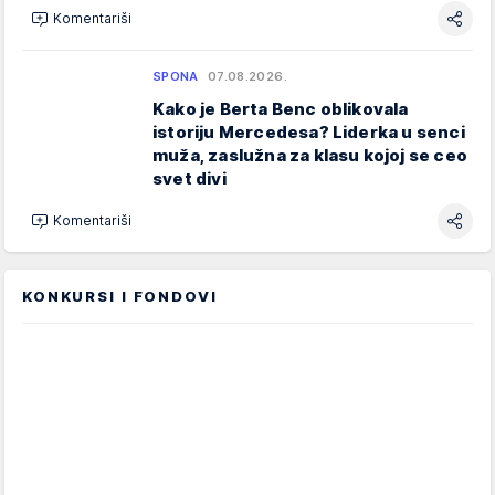
Komentariši
SPONA
07.08.2026.
Kako je Berta Benc oblikovala
istoriju Mercedesa? Liderka u senci
muža, zaslužna za klasu kojoj se ceo
svet divi
Komentariši
KONKURSI I FONDOVI