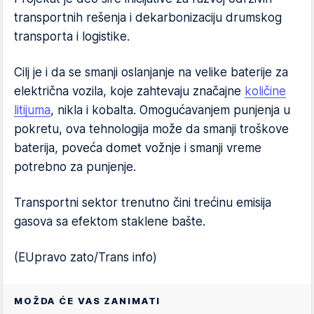
transportnih rešenja i dekarbonizaciju drumskog
transporta i logistike.
Cilj je i da se smanji oslanjanje na velike baterije za
električna vozila, koje zahtevaju značajne
količine
litijuma
, nikla i kobalta. Omogućavanjem punjenja u
pokretu, ova tehnologija može da smanji troškove
baterija, poveća domet vožnje i smanji vreme
potrebno za punjenje.
Transportni sektor trenutno čini trećinu emisija
gasova sa efektom staklene bašte.
(EUpravo zato/Trans info)
MOŽDA ĆE VAS ZANIMATI