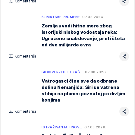
Komentariši
KLIMATSKE PROMENE
07.08.2026.
Zemlja uvodi hitne mere zbog
istorijski niskog vodostaja reka:
Ugroženo snabdevanje, preti šteta
od dve milijarde evra
Komentariši
BIODIVERZITET I ZAŠ…
07.08.2026.
Vatrogasci čine sve da odbrane
dolinu Nemanjića: Širi se vatrena
stihija na planini poznatoj po divljim
konjima
Komentariši
ISTRAŽIVANJA I INOV…
07.08.2026.