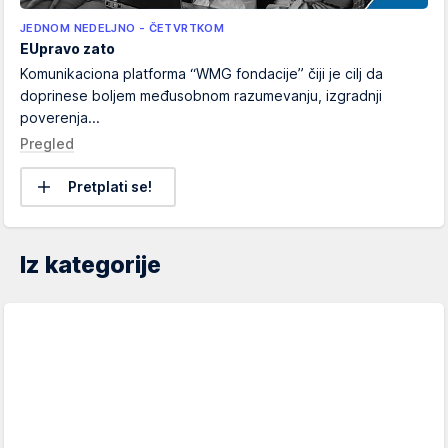
JEDNOM NEDELJNO - ČETVRTKOM
EUpravo zato
Komunikaciona platforma “WMG fondacije” čiji je cilj da
doprinese boljem međusobnom razumevanju, izgradnji
poverenja...
Pregled
Pretplati se!
Iz kategorije