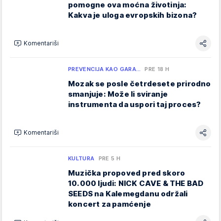
pomogne ova moćna životinja:
Kakva je uloga evropskih bizona?
Komentariši
PREVENCIJA KAO GARA…
PRE 18 H
Mozak se posle četrdesete prirodno
smanjuje: Može li sviranje
instrumenta da uspori taj proces?
Komentariši
KULTURA
PRE 5 H
Muzička propoved pred skoro
10.000 ljudi: NICK CAVE & THE BAD
SEEDS na Kalemegdanu održali
koncert za pamćenje