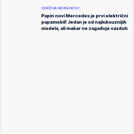
ODRŽIVA MOBILNOST
Papin novi Mercedes je prvi električni
papamobil! Jedan je od najluksuznijih
modela, ali makar ne zagađuje vazduh