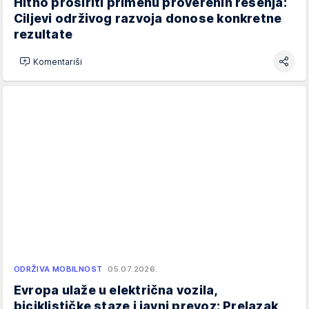
Hitno proširiti primenu proverenih rešenja:
Ciljevi održivog razvoja donose konkretne
rezultate
Komentariši
ODRŽIVA MOBILNOST
05.07.2026.
Evropa ulaže u električna vozila,
biciklističke staze i javni prevoz: Prelazak