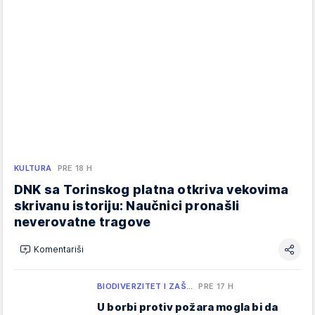
KULTURA
PRE 18 H
DNK sa Torinskog platna otkriva vekovima
skrivanu istoriju: Naučnici pronašli
neverovatne tragove
Komentariši
BIODIVERZITET I ZAŠ…
PRE 17 H
U borbi protiv požara mogla bi da