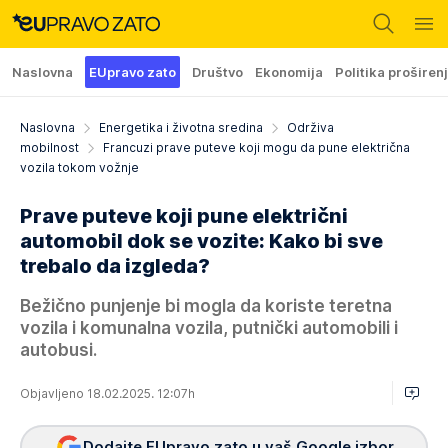
Naslovna
EUpravo zato
Društvo
Ekonomija
Politika proširen
Naslovna
Energetika i životna sredina
Održiva
mobilnost
Francuzi prave puteve koji mogu da pune električna
vozila tokom vožnje
Prave puteve koji pune električni
automobil dok se vozite: Kako bi sve
trebalo da izgleda?
Bežično punjenje bi mogla da koriste teretna
vozila i komunalna vozila, putnički automobili i
autobusi.
Objavljeno 18.02.2025. 12:07h
Dodajte EUpravo zato u vaš Google izbor