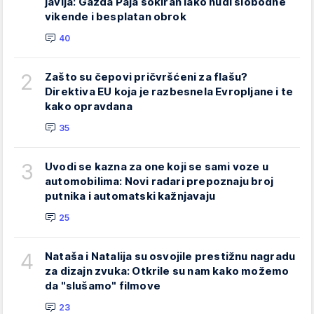
javlja: Gazda Paja šokiran iako nudi slobodne
vikende i besplatan obrok
40
2
Zašto su čepovi pričvršćeni za flašu?
Direktiva EU koja je razbesnela Evropljane i te
kako opravdana
35
3
Uvodi se kazna za one koji se sami voze u
automobilima: Novi radari prepoznaju broj
putnika i automatski kažnjavaju
25
4
Nataša i Natalija su osvojile prestižnu nagradu
za dizajn zvuka: Otkrile su nam kako možemo
da "slušamo" filmove
23