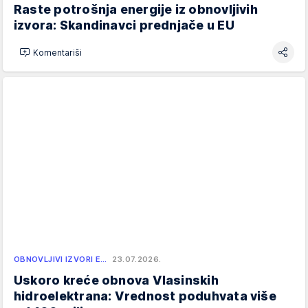
Raste potrošnja energije iz obnovljivih
izvora: Skandinavci prednjače u EU
Komentariši
OBNOVLJIVI IZVORI E…
23.07.2026.
Uskoro kreće obnova Vlasinskih
hidroelektrana: Vrednost poduhvata više