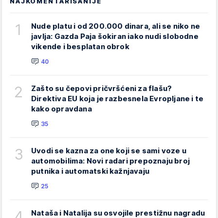
NAJKOMENTARISANIJE
1
Nude platu i od 200.000 dinara, ali se niko ne
javlja: Gazda Paja šokiran iako nudi slobodne
vikende i besplatan obrok
40
2
Zašto su čepovi pričvršćeni za flašu?
Direktiva EU koja je razbesnela Evropljane i te
kako opravdana
35
3
Uvodi se kazna za one koji se sami voze u
automobilima: Novi radari prepoznaju broj
putnika i automatski kažnjavaju
25
4
Nataša i Natalija su osvojile prestižnu nagradu