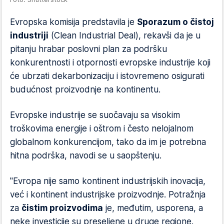
Evropska komisija predstavila je
Sporazum o čistoj
industriji
(Clean Industrial Deal), rekavši da je u
pitanju hrabar poslovni plan za podršku
konkurentnosti i otpornosti evropske industrije koji
će ubrzati dekarbonizaciju i istovremeno osigurati
budućnost proizvodnje na kontinentu.
Evropske industrije se suočavaju sa visokim
troškovima energije i oštrom i često nelojalnom
globalnom konkurencijom, tako da im je potrebna
hitna podrška, navodi se u saopštenju.
"Evropa nije samo kontinent industrijskih inovacija,
već i kontinent industrijske proizvodnje. Potražnja
za
čistim proizvodima
je, međutim, usporena, a
neke investicije su preseljene u druge regione.