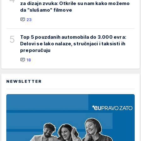
za dizajn zvuka: Otkrile su nam kako možemo
da "slušamo" filmove
23
5
Top 5 pouzdanih automobila do 3.000 evra:
Delovi se lako nalaze, stručnjaci i taksisti ih
preporučuju
18
NEWSLETTER