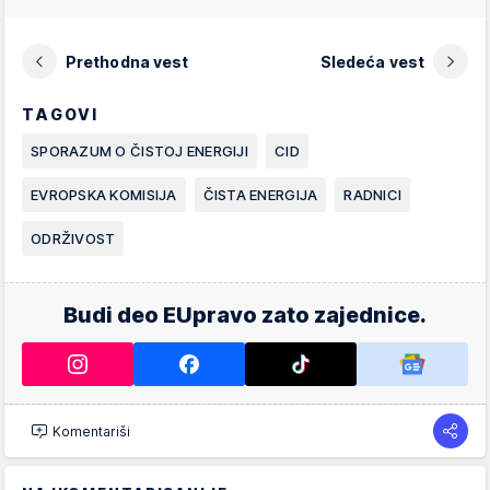
Prethodna vest
Sledeća vest
TAGOVI
SPORAZUM O ČISTOJ ENERGIJI
CID
EVROPSKA KOMISIJA
ČISTA ENERGIJA
RADNICI
ODRŽIVOST
Budi deo EUpravo zato zajednice.
Komentariši