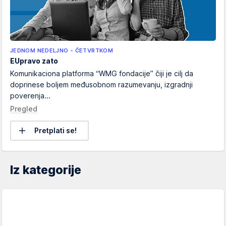
JEDNOM NEDELJNO - ČETVRTKOM
EUpravo zato
Komunikaciona platforma “WMG fondacije” čiji je cilj da
doprinese boljem međusobnom razumevanju, izgradnji
poverenja...
Pregled
Pretplati se!
Iz kategorije