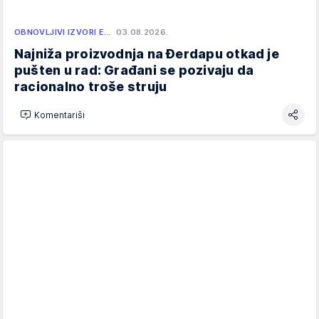
OBNOVLJIVI IZVORI E…
03.08.2026.
Najniža proizvodnja na Đerdapu otkad je
pušten u rad: Građani se pozivaju da
racionalno troše struju
Komentariši