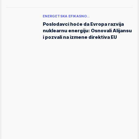
ENERGETSKA EFIKASNO…
Poslodavci hoće da Evropa razvija
nuklearnu energiju: Osnovali Alijansu
i pozvali na izmene direktiva EU