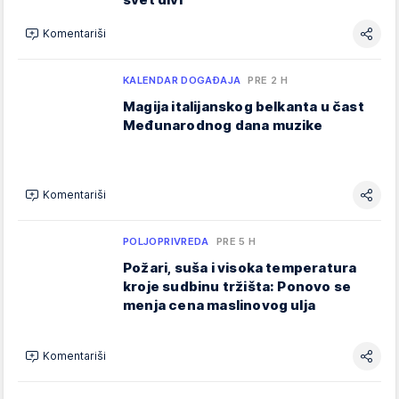
Komentariši
KALENDAR DOGAĐAJA
PRE 2 H
Magija italijanskog belkanta u čast
Međunarodnog dana muzike
Komentariši
POLJOPRIVREDA
PRE 5 H
Požari, suša i visoka temperatura
kroje sudbinu tržišta: Ponovo se
menja cena maslinovog ulja
Komentariši