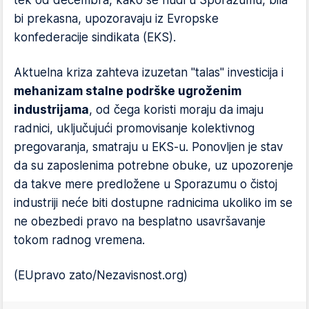
tek od decembra, kako se nudi u Sporazumu, bila
bi prekasna, upozoravaju iz Evropske
konfederacije sindikata (EKS).
Aktuelna kriza zahteva izuzetan "talas" investicija i
mehanizam stalne podrške ugroženim
industrijama
, od čega koristi moraju da imaju
radnici, uključujući promovisanje kolektivnog
pregovaranja, smatraju u EKS-u. Ponovljen je stav
da su zaposlenima potrebne obuke, uz upozorenje
da takve mere predložene u Sporazumu o čistoj
industriji neće biti dostupne radnicima ukoliko im se
ne obezbedi pravo na besplatno usavršavanje
tokom radnog vremena.
(EUpravo zato/Nezavisnost.org)