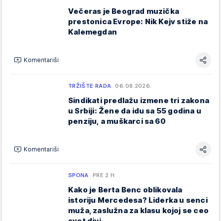
Večeras je Beograd muzička
prestonica Evrope: Nik Kejv stiže na
Kalemegdan
Komentariši
TRŽIŠTE RADA
06.08.2026.
Sindikati predlažu izmene tri zakona
u Srbiji: Žene da idu sa 55 godina u
penziju, a muškarci sa 60
Komentariši
SPONA
PRE 2 H
Kako je Berta Benc oblikovala
istoriju Mercedesa? Liderka u senci
muža, zaslužna za klasu kojoj se ceo
svet divi