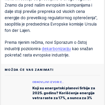
Znamo da pred našim evropskim kompanijama i
dalje stoji previše prepreka od visokih cena
energije do prevelikog regulatornog opterećenja",
saopštila je predsednica Evropske komisije Ursula
fon der Lajen.
Prema njenim rečima, novi Sporazum o čistoj
industriji pozicionira
dekarbonizaciju
kao snažan
pokretač rasta evropske industrije.
MOŽDA ĆE VAS ZANIMATI
OBNOVLJIVI IZVORI E…
Koji su energetski planovi Srbije za
2025. godinu? Korišćenje energije
vetra raste za 17%, a sunca za 3%