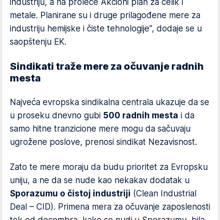
industriju, a na proleće Akcioni plan za čelik i
metale. Planirane su i druge prilagođene mere za
industriju hemijske i čiste tehnologije", dodaje se u
saopštenju EK.
Sindikati traže mere za očuvanje radnih
mesta
Najveća evropska sindikalna centrala ukazuje da se
u proseku dnevno gubi
500 radnih mesta
i da
samo hitne tranzicione mere mogu da sačuvaju
ugrožene poslove, prenosi sindikat Nezavisnost.
Zato te mere moraju da budu prioritet za Evropsku
uniju, a ne da se nude kao nekakav dodatak u
Sporazumu o čistoj industriji
(Clean Industrial
Deal – CID). Primena mera za očuvanje zaposlenosti