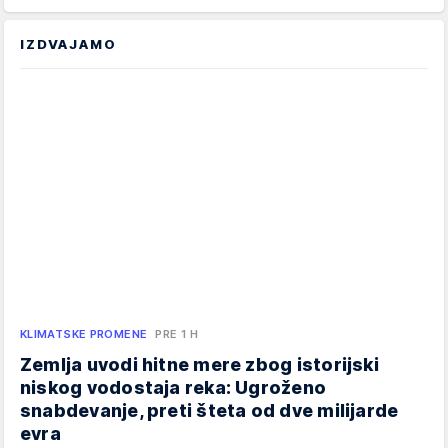
IZDVAJAMO
KLIMATSKE PROMENE
PRE 1 H
Zemlja uvodi hitne mere zbog istorijski
niskog vodostaja reka: Ugroženo
snabdevanje, preti šteta od dve milijarde
evra