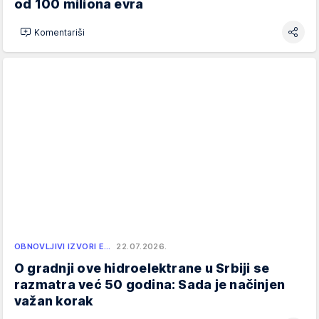
od 100 miliona evra
Komentariši
OBNOVLJIVI IZVORI E…
22.07.2026.
O gradnji ove hidroelektrane u Srbiji se
razmatra već 50 godina: Sada je načinjen
važan korak