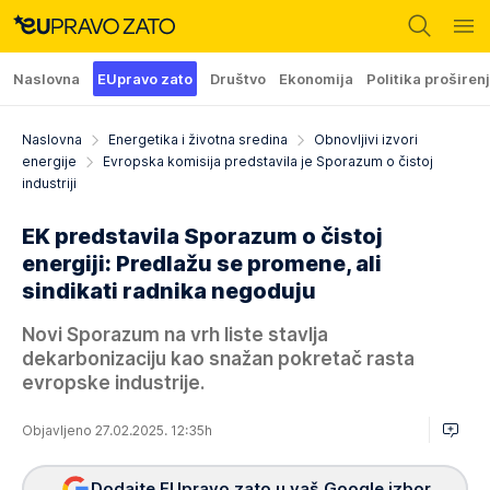
Naslovna
EUpravo zato
Društvo
Ekonomija
Politika proširen
Naslovna
Energetika i životna sredina
Obnovljivi izvori
energije
Evropska komisija predstavila je Sporazum o čistoj
industriji
EK predstavila Sporazum o čistoj
energiji: Predlažu se promene, ali
sindikati radnika negoduju
Novi Sporazum na vrh liste stavlja
dekarbonizaciju kao snažan pokretač rasta
evropske industrije.
Objavljeno 27.02.2025. 12:35h
Dodajte EUpravo zato u vaš Google izbor