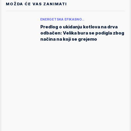
MOŽDA ĆE VAS ZANIMATI
ENERGETSKA EFIKASNO…
Predlog o ukidanju kotlova na drva
odbačen: Velika bura se podigla zbog
načina na koji se grejemo