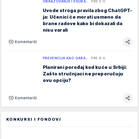
OBRAZOVANJE I EDUKA…
PRE 5 H
Uvode stroga pravila zbog ChatGPT-
ja: Učenici će morati usmeno da
brane radove kako bi dokazali da
nisu varali
Komentariši
PREVENCIJA KAO GARA…
PRE 6 H
Planirani porođaj kod kuće u Srbiji:
Zašto stručnjaci ne preporučuju
ovu opciju?
Komentariši
KONKURSI I FONDOVI