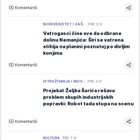
Komentariši
BIODIVERZITET I ZAŠ…
PRE 3 H
Vatrogasci čine sve da odbrane
dolinu Nemanjića: Širi se vatrena
stihija na planini poznatoj po divljim
konjima
Komentariši
ISTRAŽIVANJA I INOV…
PRE 2 H
Projekat Željka Šarića rešava
problem skupih industrijskih
popravki: Robot tada stupa na scenu
Komentariši
KULTURA
PRE 7 H