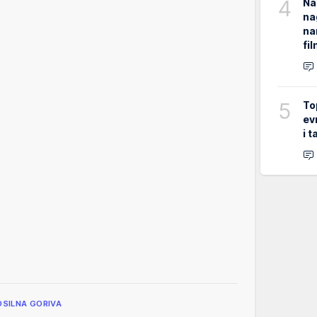
4
Na
na
na
fi
5
To
ev
i 
OSILNA GORIVA