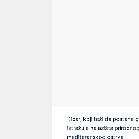
Kipar, koji teži da postane g
istražuje nalazišta prirodn
mediteranskog ostrva.