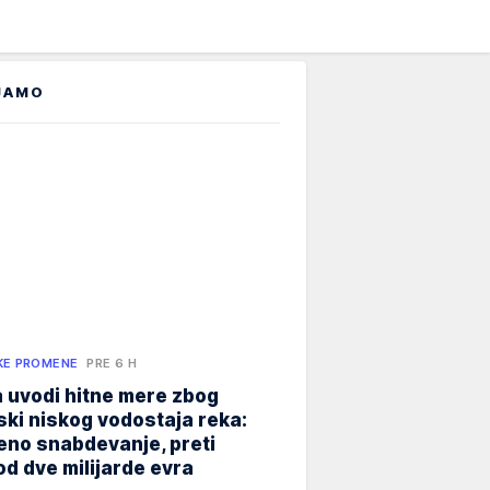
JAMO
KE PROMENE
PRE 6 H
 uvodi hitne mere zbog
jski niskog vodostaja reka:
eno snabdevanje, preti
od dve milijarde evra