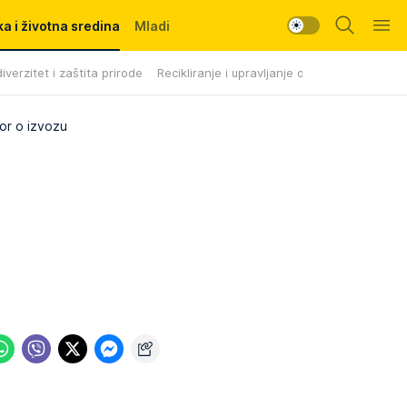
a i životna sredina
Mladi
iverzitet i zaštita prirode
Recikliranje i upravljanje otpadom
or o izvozu