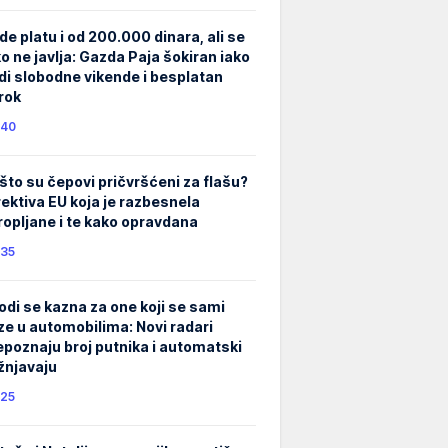
de platu i od 200.000 dinara, ali se
ko ne javlja: Gazda Paja šokiran iako
di slobodne vikende i besplatan
rok
40
što su čepovi pričvršćeni za flašu?
rektiva EU koja je razbesnela
ropljane i te kako opravdana
35
odi se kazna za one koji se sami
ze u automobilima: Novi radari
epoznaju broj putnika i automatski
žnjavaju
25