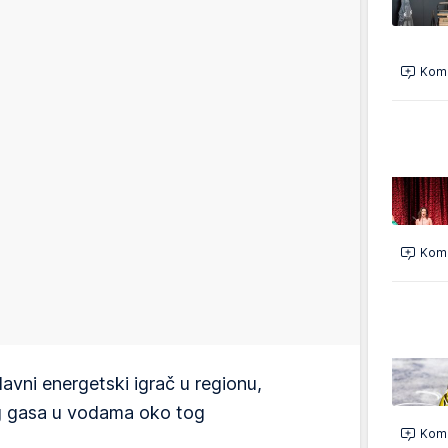
Kome
Kome
lavni energetski igrač u regionu,
og gasa u vodama oko tog
Kome