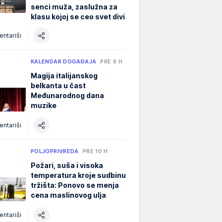
senci muža, zaslužna za
klasu kojoj se ceo svet divi
ntariši
KALENDAR DOGAĐAJA
PRE 8 H
Magija italijanskog
belkanta u čast
Međunarodnog dana
muzike
ntariši
POLJOPRIVREDA
PRE 10 H
Požari, suša i visoka
temperatura kroje sudbinu
tržišta: Ponovo se menja
cena maslinovog ulja
ntariši