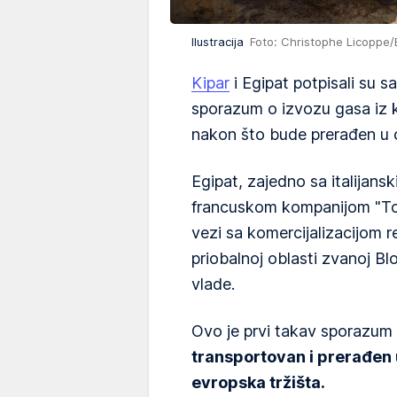
Ilustracija
Foto: Christophe Licoppe
Kipar
i Egipat potpisali su 
sporazum o izvozu gasa iz k
nakon što bude prerađen u ov
Egipat, zajedno sa italijans
francuskom kompanijom "Total
vezi sa komercijalizacijom 
priobalnoj oblasti zvanoj Bl
vlade.
Ovo je prvi takav sporazum k
transportovan i prerađen 
evropska tržišta.