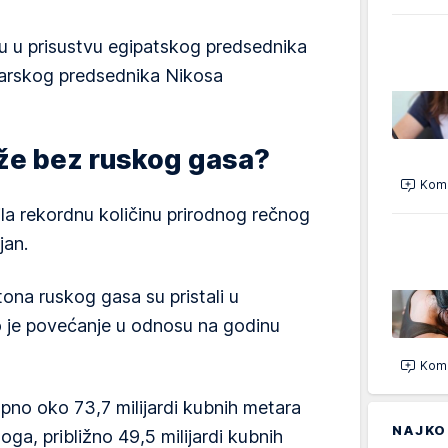
u u prisustvu egipatskog predsednika
iparskog predsednika Nikosa
že bez ruskog gasa?
Kome
ila rekordnu količinu prirodnog rečnog
jan.
ona ruskog gasa su pristali u
 je povećanje u odnosu na godinu
Kome
upno oko 73,7 milijardi kubnih metara
NAJKO
ga, približno 49,5 milijardi kubnih