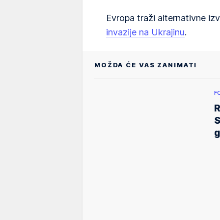
Evropa traži alternativne i
invazije na Ukrajinu
.
MOŽDA ĆE VAS ZANIMATI
F
R
S
g