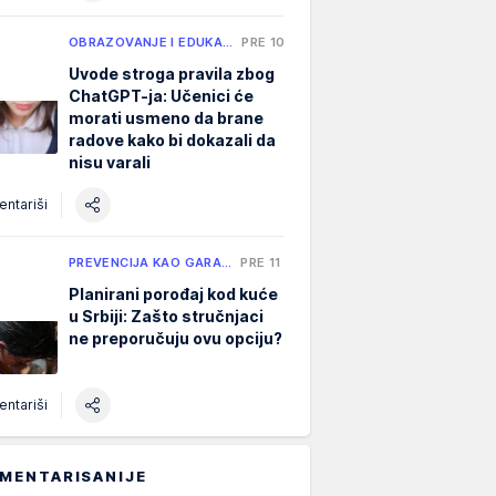
OBRAZOVANJE I EDUKA…
PRE 10 H
Uvode stroga pravila zbog
ChatGPT-ja: Učenici će
morati usmeno da brane
radove kako bi dokazali da
nisu varali
ntariši
PREVENCIJA KAO GARA…
PRE 11 H
Planirani porođaj kod kuće
u Srbiji: Zašto stručnjaci
ne preporučuju ovu opciju?
ntariši
MENTARISANIJE