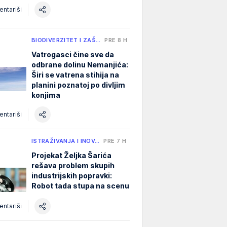
ntariši
BIODIVERZITET I ZAŠ…
PRE 8 H
Vatrogasci čine sve da
odbrane dolinu Nemanjića:
Širi se vatrena stihija na
planini poznatoj po divljim
konjima
ntariši
ISTRAŽIVANJA I INOV…
PRE 7 H
Projekat Željka Šarića
rešava problem skupih
industrijskih popravki:
Robot tada stupa na scenu
ntariši