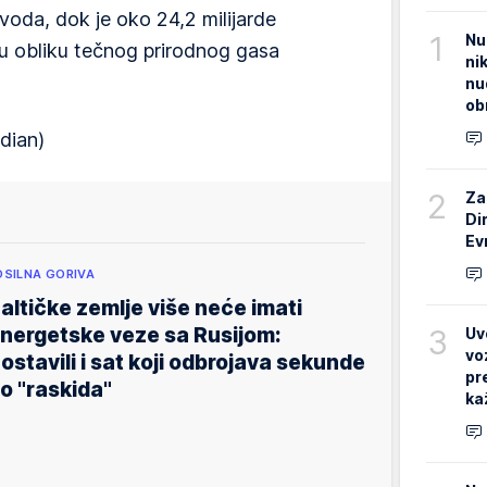
voda, dok je oko 24,2 milijarde
1
Nu
u obliku tečnog prirodnog gasa
ni
nu
ob
dian)
2
Za
Di
Ev
OSILNA GORIVA
altičke zemlje više neće imati
3
nergetske veze sa Rusijom:
Uv
vo
ostavili i sat koji odbrojava sekunde
pr
o "raskida"
ka