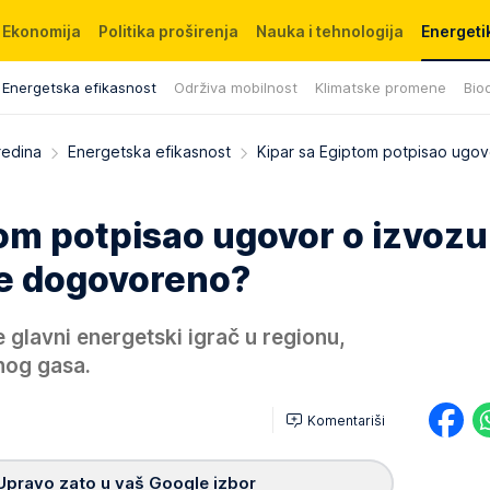
Ekonomija
Politika proširenja
Nauka i tehnologija
Energetik
Energetska efikasnost
Održiva mobilnost
Klimatske promene
Biod
redina
Energetska efikasnost
Kipar sa Egiptom potpisao ugov
om potpisao ugovor o izvozu
ve dogovoreno?
e glavni energetski igrač u regionu,
dnog gasa.
Komentariši
Upravo zato u vaš Google izbor