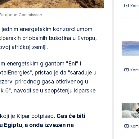
Kome
/European Commission
sa jednim energetskim konzorcijumom
iparskih priobalnih bušotina u Evropu,
oj afričkoj zemlji.
kim energetskim gigantom "Eni" i
Kome
Energies", ​​pristao je da "sarađuje u
rezervi prirodnog gasa otkrivenog u
ok 6", navodi se u saopštenju kiparske
oji je Kipar potpisao.
Gas će biti
u Egiptu, a onda izvezen na
Kome