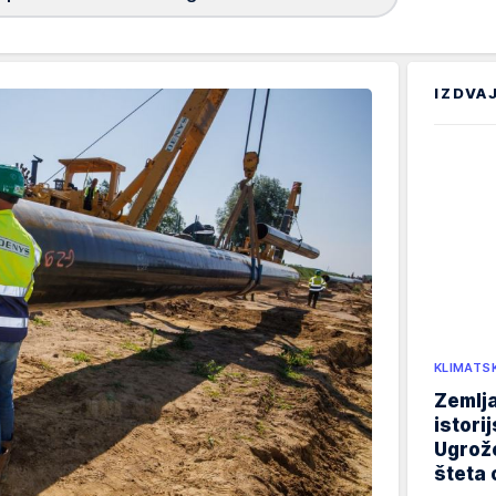
IZDVA
KLIMATS
Zemlja
istori
Ugrož
šteta 