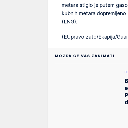
metara stiglo je putem gaso
kubnih metara dopremljeno 
(LNG).
(EUpravo zato/Ekapija/Guar
MOŽDA ĆE VAS ZANIMATI
F
B
e
P
d