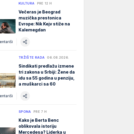
KULTURA
PRE 12 H
Večeras je Beograd
muzička prestonica
Evrope: Nik Kejv stiže na
Kalemegdan
ntariši
TRŽIŠTE RADA
06.08.2026.
Sindikati predlažu izmene
tri zakona u Srbiji: Žene da
idu sa 55 godina u penziju,
a muškarci sa 60
ntariši
SPONA
PRE 7 H
Kako je Berta Benc
oblikovala istoriju
Mercedesa? Liderka u