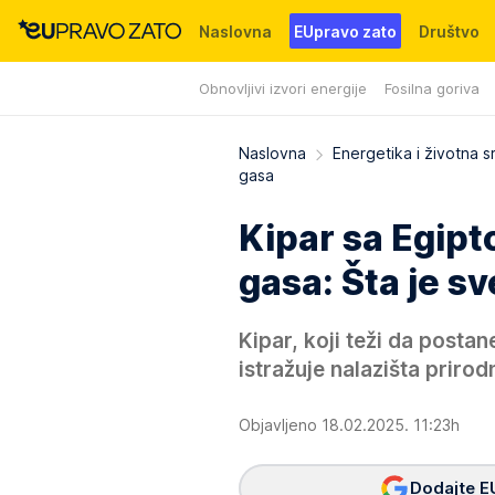
Naslovna
EUpravo zato
Društvo
Obnovljivi izvori energije
Fosilna goriva
Događaji
News
WMG fondacija
Naslovna
Energetika i životna s
gasa
Kipar sa Egipt
gasa: Šta je s
Kipar, koji teži da postan
istražuje nalazišta priro
Objavljeno 18.02.2025. 11:23h
Dodajte E