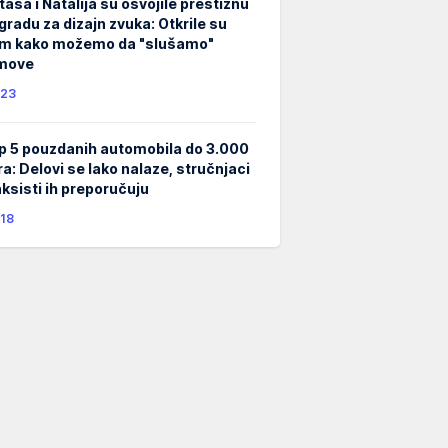
taša i Natalija su osvojile prestižnu
gradu za dizajn zvuka: Otkrile su
m kako možemo da "slušamo"
lmove
23
p 5 pouzdanih automobila do 3.000
ra: Delovi se lako nalaze, stručnjaci
taksisti ih preporučuju
18