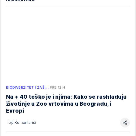
BIODIVERZITET I ZAŠ…
PRE 12 H
Na + 40 teško je i njima: Kako se rashlađuju
životinje u Zoo vrtovima u Beogradu, i
Evropi
Komentariši