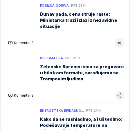
FOSILNA GORIVA
PRE 21 H
Dunav pada, cena struje raste:
Ministarka traži izlaz iz nezavidne
situacije
Komentariši
DIPLOMATIJA
PRE 21 H
Zelenski: Spremni smo za pregovore
u bilo kom formatu, sarađujemo sa
Trampovim ljudima
Komentariši
ENERGETSKA EFIKASNO…
PRE 21 H
Kako da se rashladimo, a i uštedimo:
Podešavanje temperature na