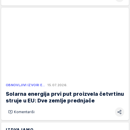
OBNOVLJIVI IZVORI E…
15.07.2026.
Solarna energija prvi put proizvela četvrtinu
struje u EU: Dve zemlje prednjače
Komentariši
IZDVAJAMO