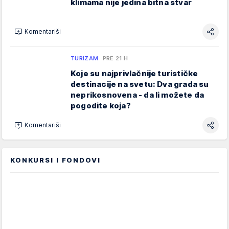
klimama nije jedina bitna stvar
Komentariši
TURIZAM
PRE 21 H
Koje su najprivlačnije turističke
destinacije na svetu: Dva grada su
neprikosnovena - da li možete da
pogodite koja?
Komentariši
KONKURSI I FONDOVI