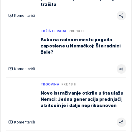
tržišta
Komentariši
TRŽIŠTE RADA
PRE 14 H
Buka na radnom mestu pogađa
zaposlene u Nemačkoj: Šta radnici
žele?
Komentariši
TRGOVINA
PRE 18 H
Novo istraživanje otkrilo u šta ulažu
Nemci: Jedna generacija prednjači,
a bitcoin je i dalje neprikosnoven
Komentariši