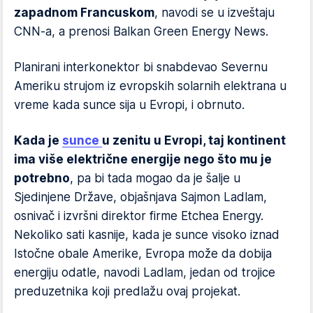
zapadnom Francuskom
, navodi se u izveštaju
CNN-a, a prenosi Balkan Green Energy News.
Planirani interkonektor bi snabdevao Severnu
Ameriku strujom iz evropskih solarnih elektrana u
vreme kada sunce sija u Evropi, i obrnuto.
Kada je
sunce
u zenitu u Evropi, taj kontinent
ima više električne energije nego što mu je
potrebno
, pa bi tada mogao da je šalje u
Sjedinjene Države, objašnjava Sajmon Ladlam,
osnivač i izvršni direktor firme Etchea Energy.
Nekoliko sati kasnije, kada je sunce visoko iznad
Istočne obale Amerike, Evropa može da dobija
energiju odatle, navodi Ladlam, jedan od trojice
preduzetnika koji predlažu ovaj projekat.