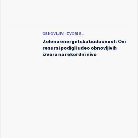
OBNOVLJIVI IZVORI E…
Zelena energetska budućnost: Ovi
resursi podigli udeo obnovljivih
izvora na rekordni nivo