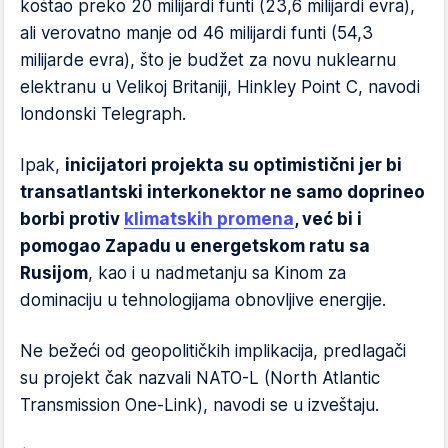
koštao preko 20 milijardi funti (23,6 milijardi evra),
ali verovatno manje od 46 milijardi funti (54,3
milijarde evra), što je budžet za novu nuklearnu
elektranu u Velikoj Britaniji, Hinkley Point C, navodi
londonski Telegraph.
Ipak,
inicijatori projekta su optimistični jer bi
transatlantski interkonektor ne samo doprineo
borbi protiv
klimatskih promena
, već bi i
pomogao Zapadu u energetskom ratu sa
Rusijom
, kao i u nadmetanju sa Kinom za
dominaciju u tehnologijama obnovljive energije.
Ne bežeći od geopolitičkih implikacija, predlagači
su projekt čak nazvali NATO-L (North Atlantic
Transmission One-Link), navodi se u izveštaju.