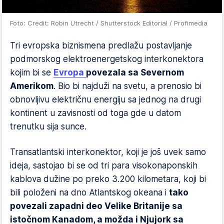
Foto: Credit: Robin Utrecht / Shutterstock Editorial / Profimedia
Tri evropska biznismena predlažu postavljanje
podmorskog elektroenergetskog interkonektora
kojim bi se
Evropa
povezala sa Severnom
Amerikom
. Bio bi najduži na svetu, a prenosio bi
obnovljivu električnu energiju sa jednog na drugi
kontinent u zavisnosti od toga gde u datom
trenutku sija sunce.
Transatlantski interkonektor, koji je još uvek samo
ideja, sastojao bi se od tri para visokonaponskih
kablova dužine po preko 3.200 kilometara, koji bi
bili položeni na dno Atlantskog okeana i
tako
povezali zapadni deo Velike Britanije sa
istočnom Kanadom, a možda i Njujork sa