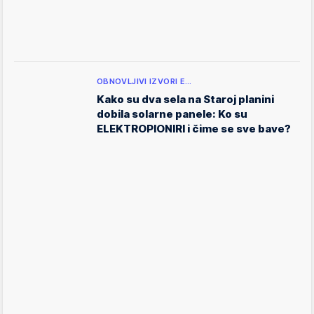
OBNOVLJIVI IZVORI E…
Kako su dva sela na Staroj planini
dobila solarne panele: Ko su
ELEKTROPIONIRI i čime se sve bave?