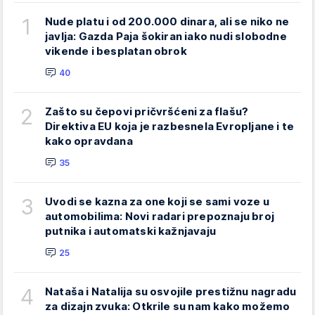
1
Nude platu i od 200.000 dinara, ali se niko ne
javlja: Gazda Paja šokiran iako nudi slobodne
vikende i besplatan obrok
40
2
Zašto su čepovi pričvršćeni za flašu?
Direktiva EU koja je razbesnela Evropljane i te
kako opravdana
35
3
Uvodi se kazna za one koji se sami voze u
automobilima: Novi radari prepoznaju broj
putnika i automatski kažnjavaju
25
4
Nataša i Natalija su osvojile prestižnu nagradu
za dizajn zvuka: Otkrile su nam kako možemo