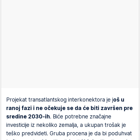
Projekat transatlantskog interkonektora je j
oš u
ranoj fazi i ne očekuje se da će biti završen pre
sredine 2030-ih
. Biće potrebne značajne
investicije iz nekoliko zemalja, a ukupan trošak je
teško predvideti. Gruba procena je da bi poduhvat