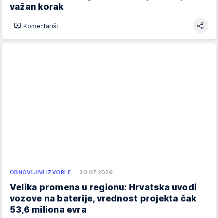
važan korak
Komentariši
OBNOVLJIVI IZVORI E…
20.07.2026.
Velika promena u regionu: Hrvatska uvodi
vozove na baterije, vrednost projekta čak
53,6 miliona evra