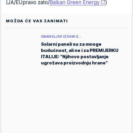
(JA/EUpravo zato/
Balkan Green Energy
)
MOŽDA ĆE VAS ZANIMATI
OBNOVLJIVI IZVORI E…
Solarni paneli su za mnoge
budućnost, ali ne i za PREMIJERKU
ITALIJE: "Njihovo postavljanje
ugrožava proizvodnju hrane"