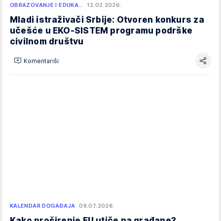
OBRAZOVANJE I EDUKA…
12.02.2026.
Mladi istraživači Srbije: Otvoren konkurs za
učešće u EKO-SISTEM programu podrške
civilnom društvu
Komentariši
KALENDAR DOGAĐAJA
08.07.2026.
Kako proširenje EU utiče na građane?