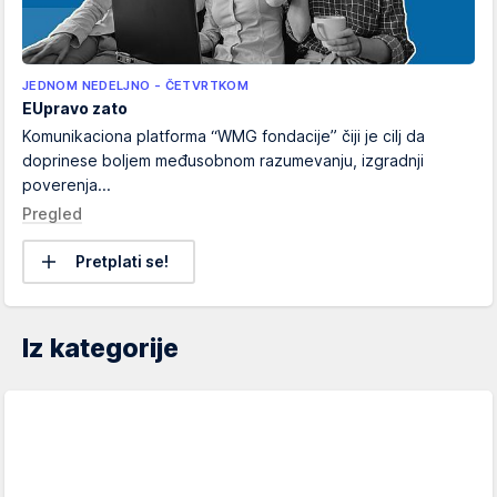
JEDNOM NEDELJNO - ČETVRTKOM
EUpravo zato
Komunikaciona platforma “WMG fondacije” čiji je cilj da
doprinese boljem međusobnom razumevanju, izgradnji
poverenja...
Pregled
Pretplati se!
Iz kategorije