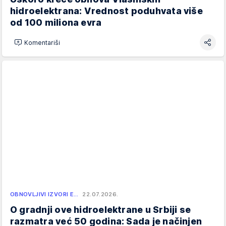
hidroelektrana: Vrednost poduhvata više
od 100 miliona evra
Komentariši
OBNOVLJIVI IZVORI E…
22.07.2026.
O gradnji ove hidroelektrane u Srbiji se
razmatra već 50 godina: Sada je načinjen