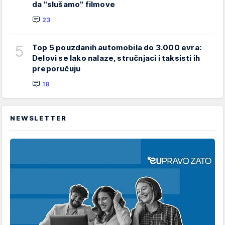
da "slušamo" filmove
23
5
Top 5 pouzdanih automobila do 3.000 evra:
Delovi se lako nalaze, stručnjaci i taksisti ih
preporučuju
18
NEWSLETTER