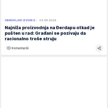
OBNOVLJIVI IZVORI E…
03.08.2026.
Najniža proizvodnja na Đerdapu otkad je
pušten u rad: Građani se pozivaju da
racionalno troše struju
Komentariši