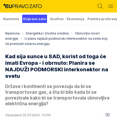
Naslovna
EUpravo zato
Društvo
Ekonomija
Politika proširen
Naslovna
Energetika i životna sredina
Obnovljivi izvori
energije
U planu najduži podmorski interkonektor na svetu koji
će prenositi solarnu energiju
Kad sija sunce u SAD, korist od toga će
imati Evropa - i obrnuto: Planira se
NAJDUŽI PODMORSKI interkonektor na
svetu
Države i kontinenti se povezuju da bi se
transportovao gas, a šta bi bilo kada bi se
povezivale kako bi se transportovala obnovljiva
električna energija?
Objavljeno 02.07.2024. 13:15h