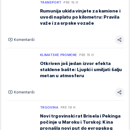
TRANSPORT
PRE 15 H
Rumunija ukida vinjete za kamione i
uvodi naplatu po kilometru: Pravila
važe i za srpske vozače
Komentariši
KLIMATSKE PROMENE
PRE 15 H
Otkriven još jedan izvor efekta
staklene bašte: Ljupki i umiljati šalju
metan u atmosferu
Komentariši
TRGOVINA
PRE 19 H
Novi trgovinski rat Brisela i Pekinga
počinje u Maroku i Turskoj: Kina
pronašla novi put do evropskog