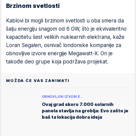
Brzinom svetlosti
Kablovi bi mogli brzinom svetlosti u oba smera da
šalju energiju snagom od 6 GW, što je ekvivalentno
kapacitetu šest velikih nuklearnih elektrana, kaže
Loran Segalen, osnivač londonske kompanije za
obnovljive izvore energije Megawatt-X. On je
takođe deo grupe koja podržava projekat.
MOŽDA ĆE VAS ZANIMATI
OBNOVLJIVI IZVORI E…
Ovaj grad skoro 7.000 solarnih
panela stavlja na groblja: Evo zašto je
baš ta lokacija dobra ideja