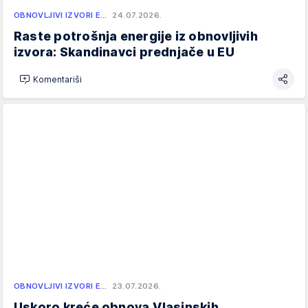
OBNOVLJIVI IZVORI E…
24.07.2026.
Raste potrošnja energije iz obnovljivih
izvora: Skandinavci prednjače u EU
Komentariši
OBNOVLJIVI IZVORI E…
23.07.2026.
Uskoro kreće obnova Vlasinskih