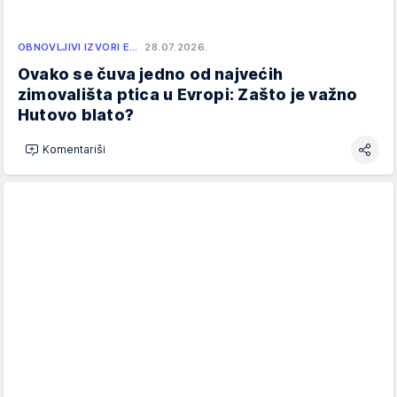
OBNOVLJIVI IZVORI E…
28.07.2026.
Ovako se čuva jedno od najvećih
zimovališta ptica u Evropi: Zašto je važno
Hutovo blato?
Komentariši