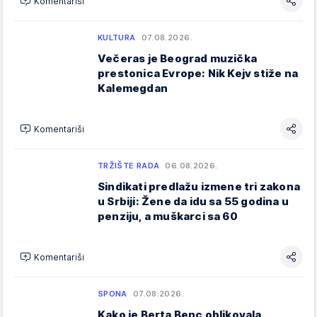
Komentariši
KULTURA
07.08.2026.
Večeras je Beograd muzička
prestonica Evrope: Nik Kejv stiže na
Kalemegdan
Komentariši
TRŽIŠTE RADA
06.08.2026.
Sindikati predlažu izmene tri zakona
u Srbiji: Žene da idu sa 55 godina u
penziju, a muškarci sa 60
Komentariši
SPONA
07.08.2026.
Kako je Berta Benc oblikovala