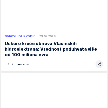
OBNOVLJIVI IZVORI E…
23.07.2026.
Uskoro kreće obnova Vlasinskih
hidroelektrana: Vrednost poduhvata više
od 100 miliona evra
Komentariši