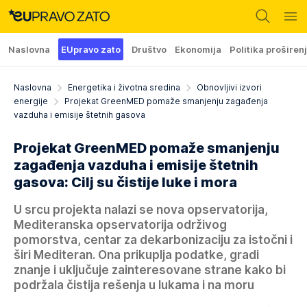
Naslovna
EUpravo zato
Društvo
Ekonomija
Politika proširen
Naslovna
Energetika i životna sredina
Obnovljivi izvori
energije
Projekat GreenMED pomaže smanjenju zagađenja
vazduha i emisije štetnih gasova
Projekat GreenMED pomaže smanjenju
zagađenja vazduha i emisije štetnih
gasova: Cilj su čistije luke i mora
U srcu projekta nalazi se nova opservatorija,
Mediteranska opservatorija održivog
pomorstva, centar za dekarbonizaciju za istočni i
širi Mediteran. Ona prikuplja podatke, gradi
znanje i uključuje zainteresovane strane kako bi
podržala čistija rešenja u lukama i na moru