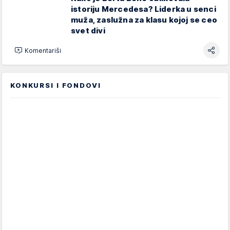
istoriju Mercedesa? Liderka u senci
muža, zaslužna za klasu kojoj se ceo
svet divi
Komentariši
KONKURSI I FONDOVI