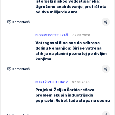
istorijski niskog vodostaja reka:
Ugroženo snabdevanje, preti šteta
od dve milijarde evra
Komentariši
BIODIVERZITET I ZAŠ…
07.08.2026.
Vatrogasci čine sve da odbrane
dolinu Nemanjića: Širi se vatrena
stihija na planini poznatoj po divljim
konjima
Komentariši
ISTRAŽIVANJA I INOV…
07.08.2026.
Projekat Željka Šarića rešava
problem skupih industrijskih
popravki: Robot tada stupa na scenu