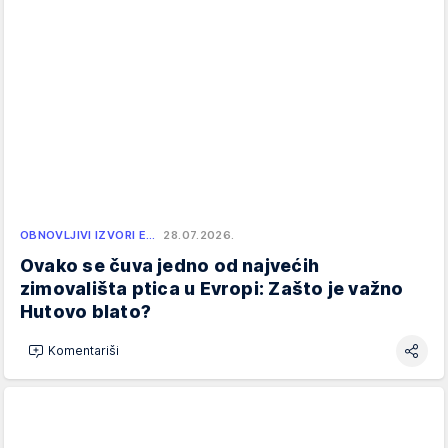
OBNOVLJIVI IZVORI E…
28.07.2026.
Ovako se čuva jedno od najvećih
zimovališta ptica u Evropi: Zašto je važno
Hutovo blato?
Komentariši