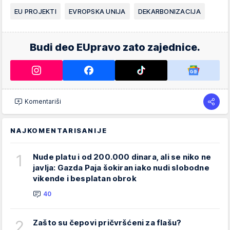
EU PROJEKTI
EVROPSKA UNIJA
DEKARBONIZACIJA
Budi deo EUpravo zato zajednice.
Komentariši
NAJKOMENTARISANIJE
1
Nude platu i od 200.000 dinara, ali se niko ne
javlja: Gazda Paja šokiran iako nudi slobodne
vikende i besplatan obrok
40
2
Zašto su čepovi pričvršćeni za flašu?