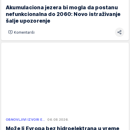
Akumulaciona jezera bi mogla da postanu
nefunkcionalna do 2060: Novo istraživanje
šalje upozorenje
Komentariši
OBNOVLJIVI IZVORI E…
06.08.2026.
Može li Evropa bez hidroelektrana u vreme