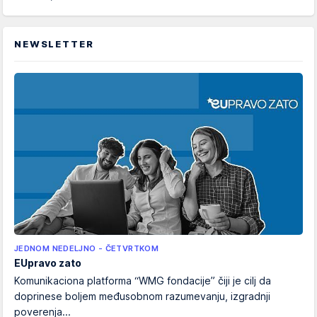
NEWSLETTER
JEDNOM NEDELJNO - ČETVRTKOM
EUpravo zato
Komunikaciona platforma “WMG fondacije” čiji je cilj da
doprinese boljem međusobnom razumevanju, izgradnji
poverenja...