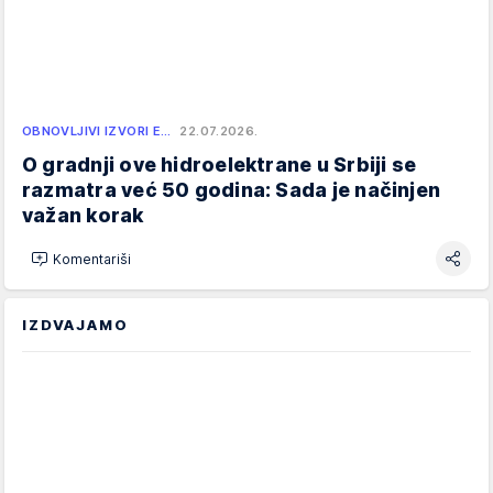
OBNOVLJIVI IZVORI E…
22.07.2026.
O gradnji ove hidroelektrane u Srbiji se
razmatra već 50 godina: Sada je načinjen
važan korak
Komentariši
IZDVAJAMO