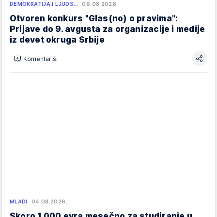
DEMOKRATIJA I LJUDS…
06.08.2026.
Otvoren konkurs "Glas(no) o pravima":
Prijave do 9. avgusta za organizacije i medije
iz devet okruga Srbije
Komentariši
MLADI
04.08.2026.
Skoro 1.000 evra mesečno za studiranje u