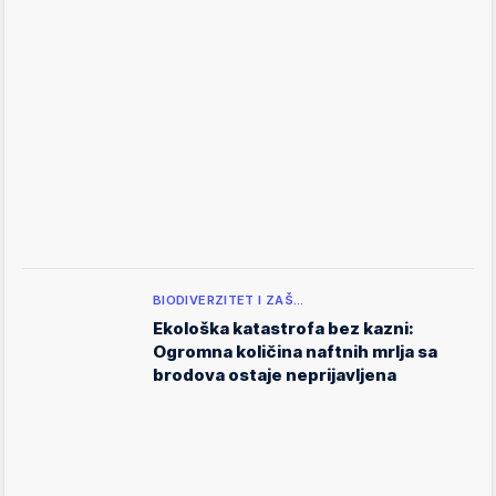
BIODIVERZITET I ZAŠ…
Ekološka katastrofa bez kazni:
Ogromna količina naftnih mrlja sa
brodova ostaje neprijavljena