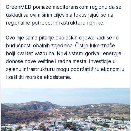
GreenMED pomaže mediteranskom regionu da se
uskladi sa ovim širim ciljevima fokusirajući se na
regionalne potrebe, infrastrukturu i prilike.
Ovo nije samo pitanje ekoloških ciljeva. Radi se i o
budućnosti obalnih zajednica. Čistije luke znače
bolji kvalitet vazduha. Novi sistemi goriva i energije
donose nove veštine i radna mesta. Investicije u
zelenu infrastrukturu mogu podržati širu ekonomiju
i zaštititi morske ekosisteme.