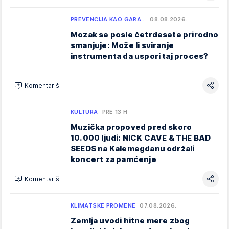
PREVENCIJA KAO GARA…
08.08.2026.
Mozak se posle četrdesete prirodno
smanjuje: Može li sviranje
instrumenta da uspori taj proces?
Komentariši
KULTURA
PRE 13 H
Muzička propoved pred skoro
10.000 ljudi: NICK CAVE & THE BAD
SEEDS na Kalemegdanu održali
koncert za pamćenje
Komentariši
KLIMATSKE PROMENE
07.08.2026.
Zemlja uvodi hitne mere zbog