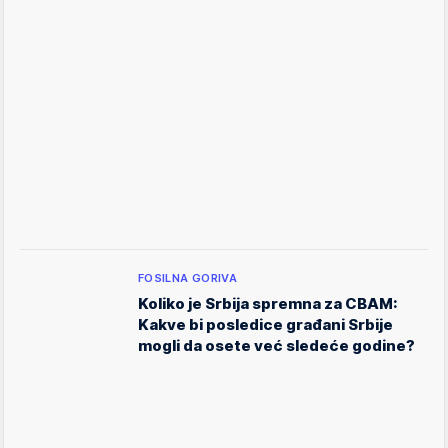
FOSILNA GORIVA
Koliko je Srbija spremna za CBAM:
Kakve bi posledice građani Srbije
mogli da osete već sledeće godine?