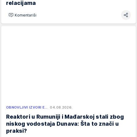
relacijama
Komentariši
OBNOVLJIVI IZVORI E…
04.08.2026.
Reaktori u Rumuniji i Mađarskoj stali zbog
niskog vodostaja Dunava: Šta to znači u
praksi?