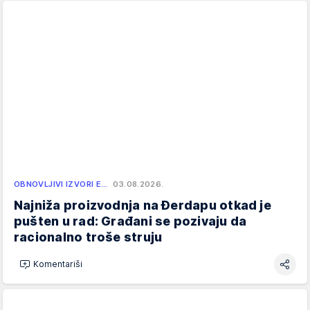
OBNOVLJIVI IZVORI E…
03.08.2026.
Najniža proizvodnja na Đerdapu otkad je
pušten u rad: Građani se pozivaju da
racionalno troše struju
Komentariši