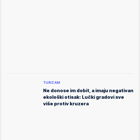
TURIZAM
Ne donose im dobit, a imaju negativan
ekološki otisak: Lučki gradovi sve
više protiv kruzera