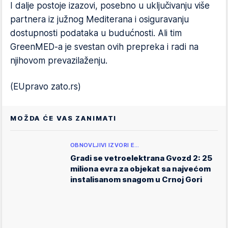
I dalje postoje izazovi, posebno u uključivanju više
partnera iz južnog Mediterana i osiguravanju
dostupnosti podataka u budućnosti. Ali tim
GreenMED-a je svestan ovih prepreka i radi na
njihovom prevazilaženju.
(EUpravo zato.rs)
MOŽDA ĆE VAS ZANIMATI
OBNOVLJIVI IZVORI E…
Gradi se vetroelektrana Gvozd 2: 25
miliona evra za objekat sa najvećom
instalisanom snagom u Crnoj Gori