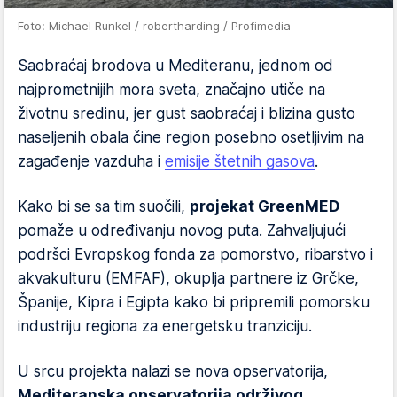
Foto: Michael Runkel / robertharding / Profimedia
Saobraćaj brodova u Mediteranu, jednom od
najprometnijih mora sveta, značajno utiče na
životnu sredinu, jer gust saobraćaj i blizina gusto
naseljenih obala čine region posebno osetljivim na
zagađenje vazduha i
emisije štetnih gasova
.
Kako bi se sa tim suočili,
projekat GreenMED
pomaže u određivanju novog puta. Zahvaljujući
podršci Evropskog fonda za pomorstvo, ribarstvo i
akvakulturu (EMFAF), okuplja partnere iz Grčke,
Španije, Kipra i Egipta kako bi pripremili pomorsku
industriju regiona za energetsku tranziciju.
U srcu projekta nalazi se nova opservatorija,
Mediteranska opservatorija održivog