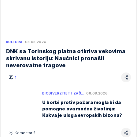
KULTURA
08.08.2026.
DNK sa Torinskog platna otkriva vekovima
skrivanu istoriju: Naučnici pronašli
neverovatne tragove
1
BIODIVERZITET I ZAŠ…
08.08.2026.
U borbi protiv požara mogla bi da
pomogne ova moćna životinja:
Kakva je uloga evropskih bizona?
Komentariši