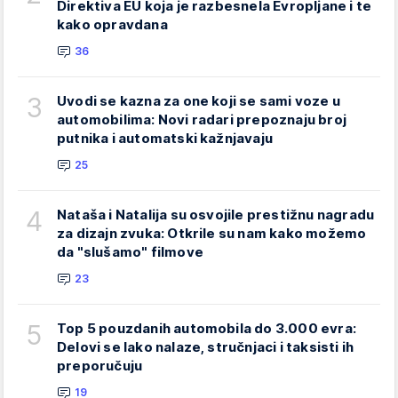
Direktiva EU koja je razbesnela Evropljane i te
kako opravdana
36
3
Uvodi se kazna za one koji se sami voze u
automobilima: Novi radari prepoznaju broj
putnika i automatski kažnjavaju
25
4
Nataša i Natalija su osvojile prestižnu nagradu
za dizajn zvuka: Otkrile su nam kako možemo
da "slušamo" filmove
23
5
Top 5 pouzdanih automobila do 3.000 evra:
Delovi se lako nalaze, stručnjaci i taksisti ih
preporučuju
19