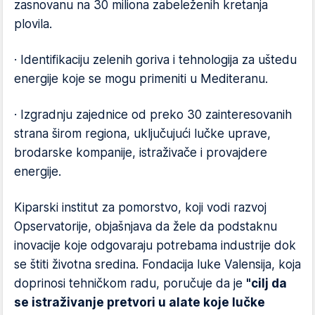
zasnovanu na 30 miliona zabeleženih kretanja
plovila.
· Identifikaciju zelenih goriva i tehnologija za uštedu
energije koje se mogu primeniti u Mediteranu.
· Izgradnju zajednice od preko 30 zainteresovanih
strana širom regiona, uključujući lučke uprave,
brodarske kompanije, istraživače i provajdere
energije.
Kiparski institut za pomorstvo, koji vodi razvoj
Opservatorije, objašnjava da žele da podstaknu
inovacije koje odgovaraju potrebama industrije dok
se štiti životna sredina. Fondacija luke Valensija, koja
doprinosi tehničkom radu, poručuje da je
"cilj da
se istraživanje pretvori u alate koje lučke