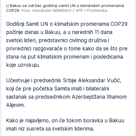
U Bakuu se održao godišnji samit UN o klimatskim promenama
COP29
Foto: Alexander NEMENOV / AFP / Profimedia
Godišnji Samit UN o klimatskim promenama COP29
počinje danas u Bakuu, a u narednih 11 dana
svetski lideri, predstavnici civilnog društva i
privrednici razgovaraće o tome kako da se što pre
stana na put klimatskim promenam i posledicama
koje uzrokuju.
Učestvuje i predsednik Srbije Aleksandar Vučić,
koji će pre početka Samita imati i bilateralni
sastanak sa predsednikom Azerbejdžana Ilhamom
Alijevim.
Kako je najavljeno, on će tokom boravka u Bakuu
imati niz susreta sa svetskim liderima.