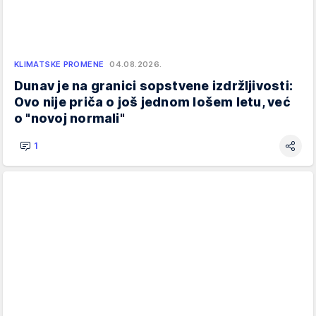
KLIMATSKE PROMENE
04.08.2026.
Dunav je na granici sopstvene izdržljivosti:
Ovo nije priča o još jednom lošem letu, već
o "novoj normali"
1