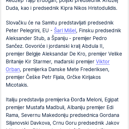
Redžep Tajip Erdogan, poljski predsednik Andžej
Duda, kao i predsednik Kipra Nikos Hristodulidis.
Slovačku će na Samitu predstavljati predsednik
Peter Pelegrini, EU -
Šarl Mišel
, Finsku predsednik
Aleksander Stub, a Španiju - premijer Pedro
Sančez. Govoriće i jordanski kralj Abdula II,
premijer Belgije Aleksandar De Kro, premijer Velike
Britanije Kir Starmer, mađarski premijer
Viktor
Orban
, premijerka Danske Mete Frederiksen,
premijer Češke Petr Fijala, Grčke Kirijakos
Micotakis.
Italiju predstavlja premijerka Đorđa Meloni, Egipat
premijer Mustafa Madbuli, Albaniju premijer Edi
Rama, Severnu Makedoniju predsednica Gordana
Siljanovski Davkova, Crnu Goru predsednik Jakov