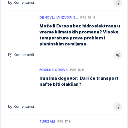
Komentariši
OBNOVLJIVI IZVORI E…
PRE 16 H
Može li Evropa bez hidroelektrana u
vreme klimatskih promena? Visoke
temperature prave problem i
planinskim zemljama
Komentariši
FOSILNA GORIVA
PRE 18 H
Iran ima dogovor: Da li će transport
nafte biti olakšan?
Komentariši
TURIZAM
PRE 17 H