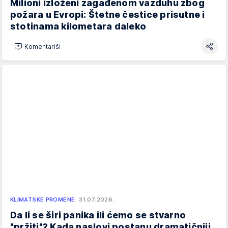
Milioni izloženi zagađenom vazduhu zbog
požara u Evropi: Štetne čestice prisutne i
stotinama kilometara daleko
Komentariši
KLIMATSKE PROMENE
31.07.2026.
Da li se širi panika ili ćemo se stvarno
"pržiti"? Kada naslovi postanu dramatičniji