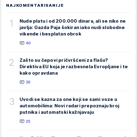
NAJKOMENTARISANIJE
1
Nude platu i od 200.000 dinara, ali se niko ne
javlja: Gazda Paja šokiran iako nudi slobodne
vikende i besplatan obrok
40
2
Zašto su čepovi pričvršćeni za flašu?
Direktiva EU koja je razbesnela Evropljane i te
kako opravdana
35
3
Uvodi se kazna za one koji se sami voze u
automobilima: Novi radari prepoznaju broj
putnika i automatski kažnjavaju
25