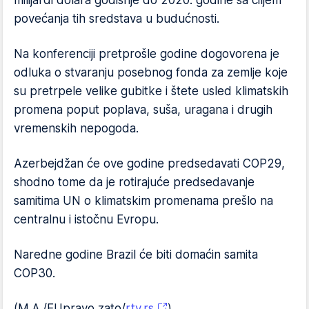
povećanja tih sredstava u budućnosti.
Na konferenciji pretprošle godine dogovorena je
odluka o stvaranju posebnog fonda za zemlje koje
su pretrpele velike gubitke i štete usled klimatskih
promena poput poplava, suša, uragana i drugih
vremenskih nepogoda.
Azerbejdžan će ove godine predsedavati COP29,
shodno tome da je rotirajuće predsedavanje
samitima UN o klimatskim promenama prešlo na
centralnu i istočnu Evropu.
Naredne godine Brazil će biti domaćin samita
COP30.
(M.A./EUpravo zato/
rtv.rs
)