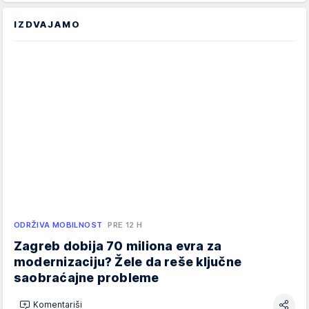
IZDVAJAMO
ODRŽIVA MOBILNOST
PRE 12 H
Zagreb dobija 70 miliona evra za
modernizaciju? Žele da reše ključne
saobraćajne probleme
Komentariši