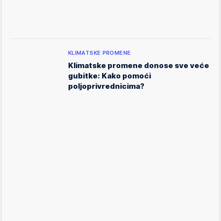
KLIMATSKE PROMENE
Klimatske promene donose sve veće
gubitke: Kako pomoći
poljoprivrednicima?