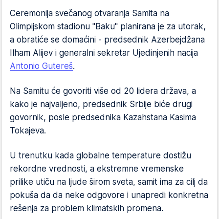
Ceremonija svečanog otvaranja Samita na
Olimpijskom stadionu "Baku" planirana je za utorak,
a obratiće se domaćini - predsednik Azerbejdžana
Ilham Alijev i generalni sekretar Ujedinjenih nacija
Antonio Gutereš
.
Na Samitu će govoriti više od 20 lidera država, a
kako je najvaljeno, predsednik Srbije biće drugi
govornik, posle predsednika Kazahstana Kasima
Tokajeva.
U trenutku kada globalne temperature dostižu
rekordne vrednosti, a ekstremne vremenske
prilike utiču na ljude širom sveta, samit ima za cilj da
pokuša da da neke odgovore i unapredi konkretna
rešenja za problem klimatskih promena.