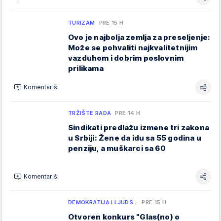
TURIZAM
PRE 15 H
Ovo je najbolja zemlja za preseljenje:
Može se pohvaliti najkvalitetnijim
vazduhom i dobrim poslovnim
prilikama
Komentariši
TRŽIŠTE RADA
PRE 14 H
Sindikati predlažu izmene tri zakona
u Srbiji: Žene da idu sa 55 godina u
penziju, a muškarci sa 60
Komentariši
DEMOKRATIJA I LJUDS…
PRE 15 H
Otvoren konkurs "Glas(no) o