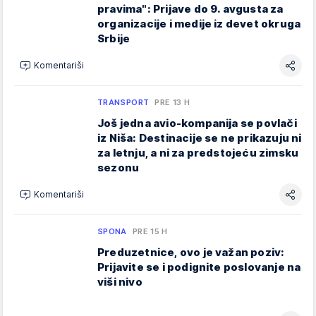
pravima": Prijave do 9. avgusta za
organizacije i medije iz devet okruga
Srbije
Komentariši
TRANSPORT
PRE 13 H
Još jedna avio-kompanija se povlači
iz Niša: Destinacije se ne prikazuju ni
za letnju, a ni za predstojeću zimsku
sezonu
Komentariši
SPONA
PRE 15 H
Preduzetnice, ovo je važan poziv:
Prijavite se i podignite poslovanje na
viši nivo