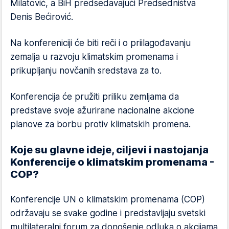
Milatović, a BiH predsedavajući Predsedništva
Denis Bećirović.
Na konfereniciji će biti reči i o priilagođavanju
zemalja u razvoju klimatskim promenama i
prikupljanju novčanih sredstava za to.
Konferencija će pružiti priliku zemljama da
predstave svoje ažurirane nacionalne akcione
planove za borbu protiv klimatskih promena.
Koje su glavne ideje, ciljevi i nastojanja
Konferencije o klimatskim promenama -
COP?
Konferencije UN o klimatskim promenama (COP)
održavaju se svake godine i predstavljaju svetski
multilateralni forum za donošenje odluka o akcijama