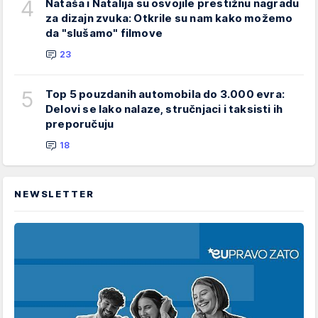
4
Nataša i Natalija su osvojile prestižnu nagradu
za dizajn zvuka: Otkrile su nam kako možemo
da "slušamo" filmove
23
5
Top 5 pouzdanih automobila do 3.000 evra:
Delovi se lako nalaze, stručnjaci i taksisti ih
preporučuju
18
NEWSLETTER