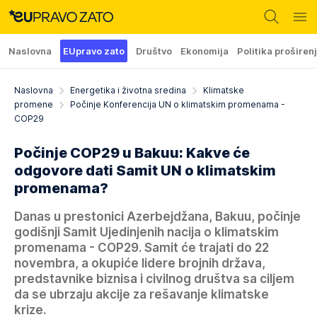
Naslovna
EUpravo zato
Društvo
Ekonomija
Politika proširen
Naslovna
Energetika i životna sredina
Klimatske
promene
Počinje Konferencija UN o klimatskim promenama -
COP29
Počinje COP29 u Bakuu: Kakve će
odgovore dati Samit UN o klimatskim
promenama?
Danas u prestonici Azerbejdžana, Bakuu, počinje
godišnji Samit Ujedinjenih nacija o klimatskim
promenama - COP29. Samit će trajati do 22
novembra, a okupiće lidere brojnih država,
predstavnike biznisa i civilnog društva sa ciljem
da se ubrzaju akcije za rešavanje klimatske
krize.