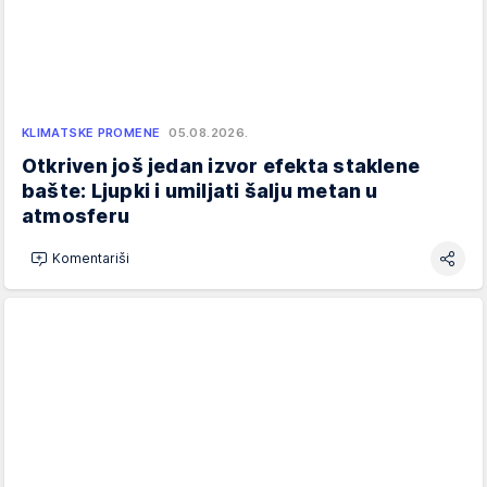
KLIMATSKE PROMENE
05.08.2026.
Otkriven još jedan izvor efekta staklene
bašte: Ljupki i umiljati šalju metan u
atmosferu
Komentariši