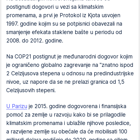
postignuti dogovori u vezi sa klimatskim
promenama, a prvi je Protokol iz Kjota usvojen
1997. godine kojim su se potpisnici obavezali na
smanjenje efekata staklene bašte u periodu od
2008. do 2012. godine.
Na COP21 postignut je međunarodni dogovor kojim
je ograničeno globalno zagrevanje na "znatno ispod
2 Celzijusova stepena u odnosu na predindustrijske
nivoe, uz napore da se ne prelazi granica od 1,5
Celzijusovih stepeni.
U Parizu
je 2015. godine dogovorena i finansijska
pomoć za zemlje u razvoju kako bi se prilagodile
klimatskim promenama i ublažile njihove posledice,
a razvijene zemlje su obećale da će mobilisati 100
milijardi dolara godišnje do 2020. godine sa ciljem