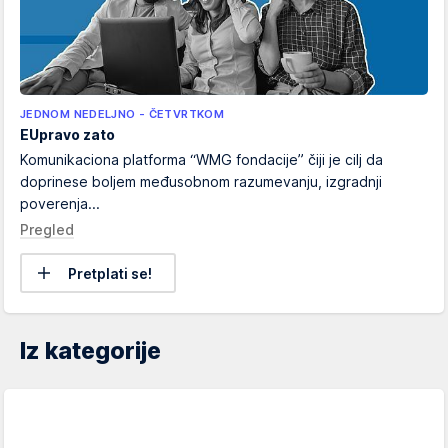
JEDNOM NEDELJNO - ČETVRTKOM
EUpravo zato
Komunikaciona platforma “WMG fondacije” čiji je cilj da
doprinese boljem međusobnom razumevanju, izgradnji
poverenja...
Pregled
Pretplati se!
Iz kategorije