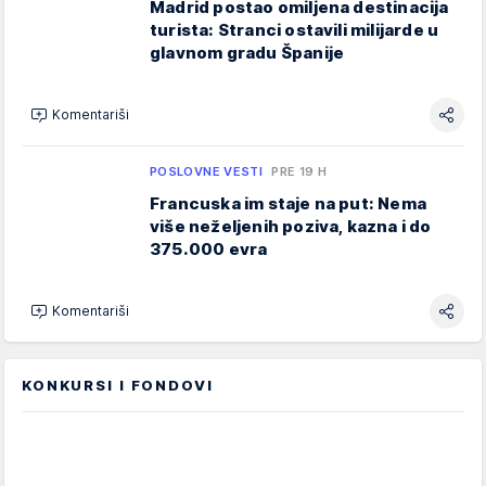
Madrid postao omiljena destinacija
turista: Stranci ostavili milijarde u
glavnom gradu Španije
Komentariši
POSLOVNE VESTI
PRE 19 H
Francuska im staje na put: Nema
više neželjenih poziva, kazna i do
375.000 evra
Komentariši
KONKURSI I FONDOVI