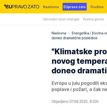
Naslovna
EUpravo zato
Društvo
Obnovljivi izvori energije
Fosilna goriva
Događaji
News
WMG fondacija
Naslovna
Energetika i životna s
doneo dramatične posledice
"Klimatske pro
novog temperat
doneo dramati
Evropu u julu pogodili ek
poplave i požari, a čak ne 
Objavljeno 07.08.2025. 9:20h