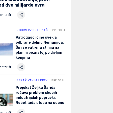
od dve milijarde evra
ntariši
BIODIVERZITET I ZAŠ…
PRE 10 H
Vatrogasci čine sve da
odbrane dolinu Nemanjića:
Širi se vatrena stihija na
planini poznatoj po divljim
konjima
ntariši
ISTRAŽIVANJA I INOV…
PRE 10 H
Projekat Željka Šarića
rešava problem skupih
industrijskih popravki:
Robot tada stupa na scenu
ntariši