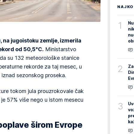
NAJKO
1
Nu
ni
nu
u, na jugoistoku zemlje, izmerila
ob
ekord od 50,5°C.
Ministarstvo
e da su 132 meteorološke stanice
2
peraturne rekorde za taj mesec, u
Za
Di
C iznad sezonskog proseka.
Ev
ture tokom jula prouzrokovale čak
o je 57% više nego u istom mesecu
3
Uv
vo
pr
ka
poplave širom Evrope