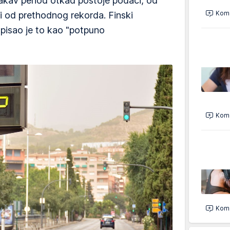
takav period otkad postoje podaci, od
Kome
i od prethodnog rekorda. Finski
pisao je to kao "potpuno
Kome
Kome