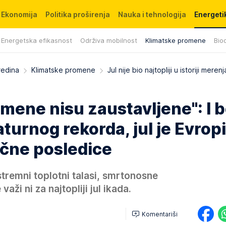
Ekonomija
Politika proširenja
Nauka i tehnologija
Energetik
Energetska efikasnost
Održiva mobilnost
Klimatske promene
Biod
redina
Klimatske promene
Jul nije bio najtopliji u istoriji merenja
mene nisu zaustavljene": I 
urnog rekorda, jul je Evropi
čne posledice
stremni toplotni talasi, smrtonosne
važi ni za najtopliji jul ikada.
Komentariši