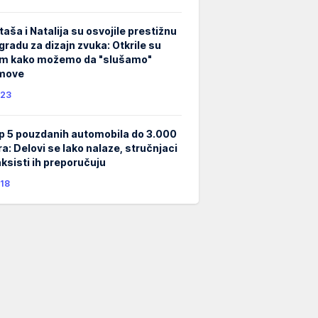
taša i Natalija su osvojile prestižnu
gradu za dizajn zvuka: Otkrile su
m kako možemo da "slušamo"
lmove
23
p 5 pouzdanih automobila do 3.000
ra: Delovi se lako nalaze, stručnjaci
taksisti ih preporučuju
18