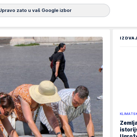
Upravo zato u vaš Google izbor
IZDVA
KLIMATS
Zemlja
istori
Ugrož