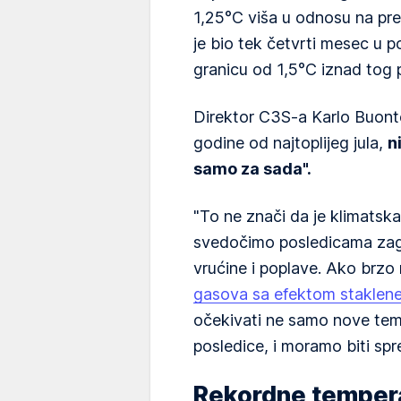
1,25°C viša u odnosu na pred
je bio tek četvrti mesec u p
granicu od 1,5°C iznad tog 
Direktor C3S-a Karlo Buont
godine od najtoplijeg jula,
n
samo za sada".
"To ne znači da je klimatska 
svedočimo posledicama zag
vrućine i poplave. Ako brzo
gasova sa efektom staklen
očekivati ne samo nove tem
posledice, i moramo biti spr
Rekordne tempera