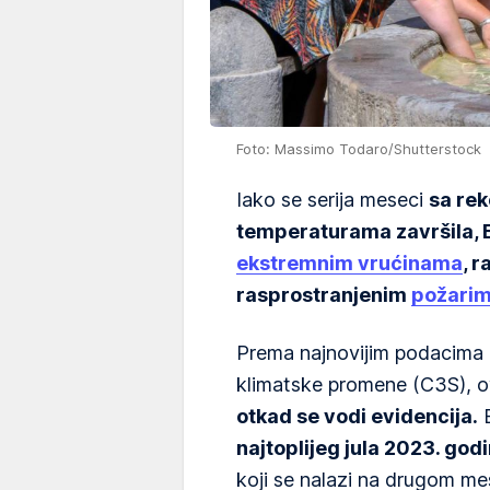
Foto: Massimo Todaro/Shutterstock
Iako se serija meseci
sa re
temperaturama završila, E
ekstremnim vrućinama
, 
rasprostranjenim
požari
Prema najnovijim podacima 
klimatske promene (C3S), 
otkad se vodi evidencija.
B
najtoplijeg jula 2023. godi
koji se nalazi na drugom me