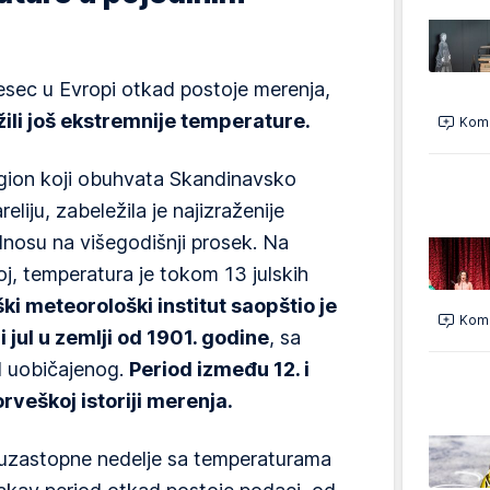
 mesec u Evropi otkad postoje merenja,
žili još ekstremnije temperature.
Kome
egion koji obuhvata Skandinavsko
eliju, zabeležila je najizraženije
nosu na višegodišnji prosek. Na
, temperatura je tokom 13 julskih
ki meteorološki institut saopštio je
Kome
ji jul u zemlji od 1901. godine
, sa
d uobičajenog.
Period između 12. i
norveškoj istoriji merenja.
i uzastopne nedelje sa temperaturama