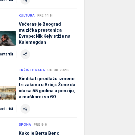
KULTURA
PRE 14 H
Večeras je Beograd
muzička prestonica
Evrope: Nik Kejv stiže na
Kalemegdan
ntariši
TRŽIŠTE RADA
06.08.2026.
Sindikati predlažu izmene
tri zakona u Srbiji: Žene da
idu sa 55 godina u penziju,
a muškarci sa 60
ntariši
SPONA
PRE 9 H
Kako je Berta Benc