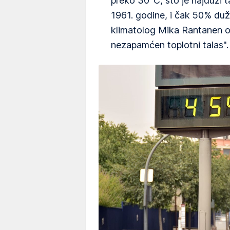
preko 30°C, što je najduži 
1961. godine, i čak 50% duž
klimatolog Mika Rantanen o
nezapamćen toplotni talas".