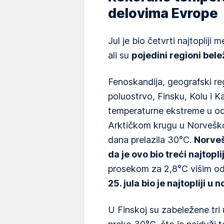
delovima Evrope
Jul je bio četvrti najtopliji
ali su
pojedini regioni bele
Fenoskandija, geografski r
poluostrvo, Finsku, Kolu i Kar
temperaturne ekstreme u od
Arktičkom krugu u Norveškoj
dana prelazila 30°C.
Norveš
da je ovo bio treći najtopli
prosekom za 2,8°C višim o
25. jula bio je najtopliji u 
U Finskoj su zabeležene tr