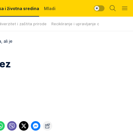
a i životna sredina
Mladi
iverzitet i zaštita prirode
Recikliranje i upravljanje otpadom
, ali je
bez