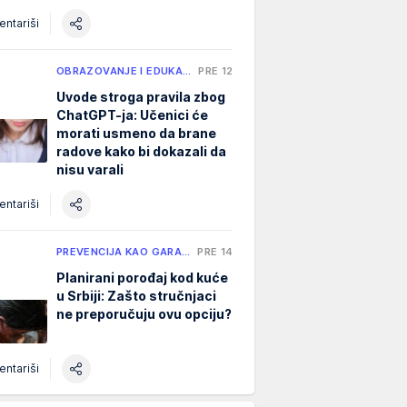
ntariši
OBRAZOVANJE I EDUKA…
PRE 12 H
Uvode stroga pravila zbog
ChatGPT-ja: Učenici će
morati usmeno da brane
radove kako bi dokazali da
nisu varali
ntariši
PREVENCIJA KAO GARA…
PRE 14 H
Planirani porođaj kod kuće
u Srbiji: Zašto stručnjaci
ne preporučuju ovu opciju?
ntariši