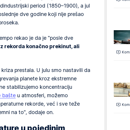
industrijski period (1850–1900), a jul
oslednje dve godine koji nije prešao
proseka.
empo rekao je da je "posle dve
iz rekorda konačno prekinut, ali
Kome
kriza prestala. U julu smo nastavili da
revanja planete kroz ekstremne
 ne stabilizujemo koncentraciju
e bašte
u atmosferi, možemo
peraturne rekorde, već i sve teže
Kome
emni na to", dodaje on.
ture u pojedinim