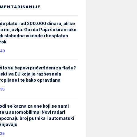
MENTARISANIJE
de platu i od 200.000 dinara, ali se
ko ne javlja: Gazda Paja šokiran iako
di slobodne vikende i besplatan
rok
40
što su čepovi pričvršćeni za flašu?
rektiva EU koja je razbesnela
ropljane i te kako opravdana
35
odi se kazna za one koji se sami
ze u automobilima: Novi radari
epoznaju broj putnika i automatski
žnjavaju
25