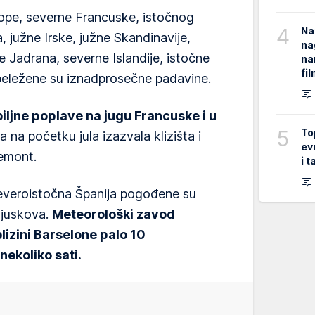
ope, severne Francuske, istočnog
4
Na
, južne Irske, južne Skandinavije,
na
le Jadrana, severne Islandije, istočne
na
fi
beležene su iznadprosečne padavine.
biljne poplave na jugu Francuske i u
5
To
na na početku jula izazvala klizišta i
ev
jemont.
i 
 severoistočna Španija pogođene su
ljuskova.
Meteorološki zavod
blizini Barselone palo 10
ekoliko sati.