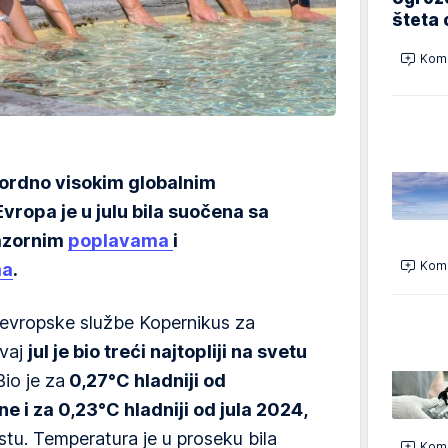
šteta 
Kome
kordno visokim globalnim
vropa je u julu bila suočena sa
razornim
poplavama
i
Kome
ma
.
evropske službe Kopernikus za
ovaj
jul je bio treći najtopliji na svetu
io je za
0,27°C hladniji od
ne i za 0,23°C hladniji od jula 2024,
stu. Temperatura je u proseku bila
Kome