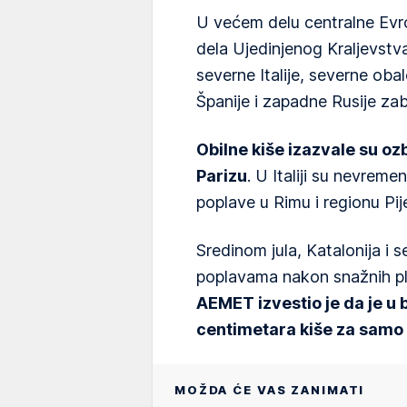
U većem delu centralne Evr
dela Ujedinjenog Kraljevstva
severne Italije, severne oba
Španije i zapadne Rusije za
Obilne kiše izazvale su oz
Parizu
. U Italiji su nevreme
poplave u Rimu i regionu Pi
Sredinom jula, Katalonija i
poplavama nakon snažnih p
AEMET izvestio je da je u 
centimetara kiše za samo n
MOŽDA ĆE VAS ZANIMATI