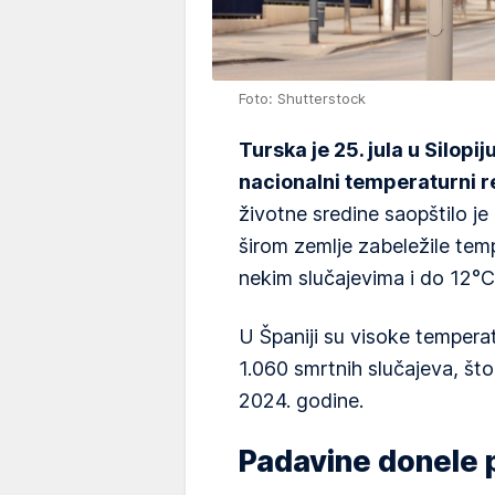
Foto: Shutterstock
Turska je 25. jula u Silopij
nacionalni temperaturni r
životne sredine saopštilo j
širom zemlje zabeležile tem
nekim slučajevima i do 12°
U Španiji su visoke tempera
1.060 smrtnih slučajeva, št
2024. godine.
Padavine donele 