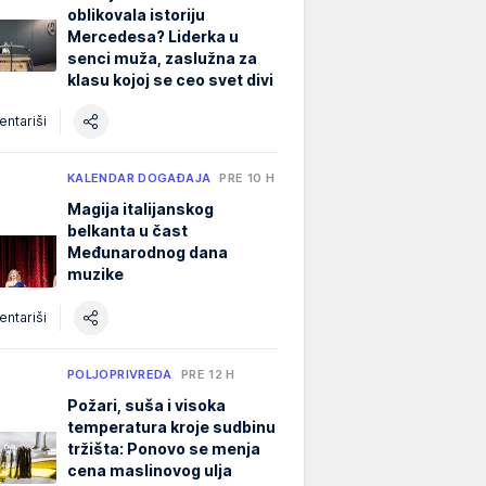
oblikovala istoriju
Mercedesa? Liderka u
senci muža, zaslužna za
klasu kojoj se ceo svet divi
ntariši
KALENDAR DOGAĐAJA
PRE 10 H
Magija italijanskog
belkanta u čast
Međunarodnog dana
muzike
ntariši
POLJOPRIVREDA
PRE 12 H
Požari, suša i visoka
temperatura kroje sudbinu
tržišta: Ponovo se menja
cena maslinovog ulja