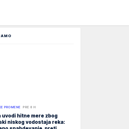
JAMO
KE PROMENE
PRE 8 H
 uvodi hitne mere zbog
jski niskog vodostaja reka:
eno snabdevanje, preti