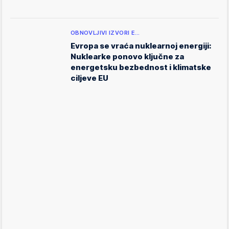
OBNOVLJIVI IZVORI E…
Evropa se vraća nuklearnoj energiji:
Nuklearke ponovo ključne za
energetsku bezbednost i klimatske
ciljeve EU