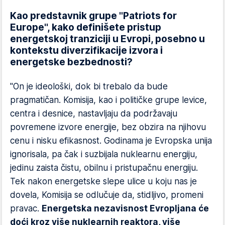
Kao predstavnik grupe "Patriots for
Europe", kako definišete pristup
energetskoj tranziciji u Evropi, posebno u
kontekstu diverzifikacije izvora i
energetske bezbednosti?
"On je ideološki, dok bi trebalo da bude
pragmatičan. Komisija, kao i političke grupe levice,
centra i desnice, nastavljaju da podržavaju
povremene izvore energije, bez obzira na njihovu
cenu i nisku efikasnost. Godinama je Evropska unija
ignorisala, pa čak i suzbijala nuklearnu energiju,
jedinu zaista čistu, obilnu i pristupačnu energiju.
Tek nakon energetske slepe ulice u koju nas je
dovela, Komisija se odlučuje da, stidljivo, promeni
pravac.
Energetska nezavisnost Evropljana će
doći kroz više nuklearnih reaktora, više