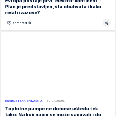
Evropa postaje prvi "elektro-kontinent":
Plan je predstavljen, šta obuhvata i kako
rešiti izazove?
Komentariši
ENERGETSKA EFIKASNO…
20.07.2026.
Toplotne pumpe ne donose uštedu tek
tako: Na koji način se može sačuvati i do