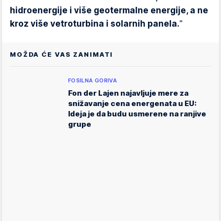
hidroenergije i više geotermalne energije, a ne
kroz više vetroturbina i solarnih panela.
"
MOŽDA ĆE VAS ZANIMATI
FOSILNA GORIVA
Fon der Lajen najavljuje mere za
snižavanje cena energenata u EU:
Ideja je da budu usmerene na ranjive
grupe