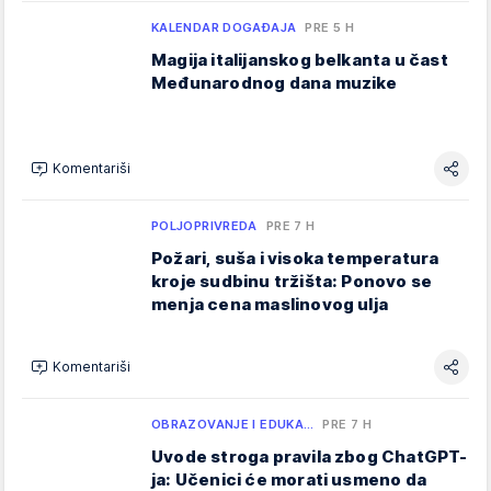
KALENDAR DOGAĐAJA
PRE 5 H
Magija italijanskog belkanta u čast
Međunarodnog dana muzike
Komentariši
POLJOPRIVREDA
PRE 7 H
Požari, suša i visoka temperatura
kroje sudbinu tržišta: Ponovo se
menja cena maslinovog ulja
Komentariši
OBRAZOVANJE I EDUKA…
PRE 7 H
Uvode stroga pravila zbog ChatGPT-
ja: Učenici će morati usmeno da