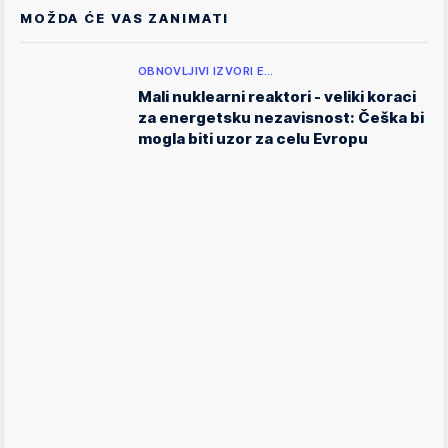
MOŽDA ĆE VAS ZANIMATI
OBNOVLJIVI IZVORI E…
Mali nuklearni reaktori - veliki koraci
za energetsku nezavisnost: Češka bi
mogla biti uzor za celu Evropu