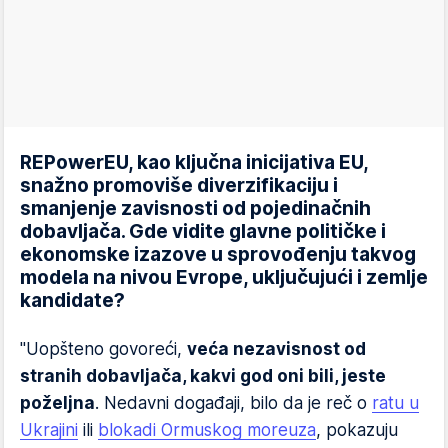
REPowerEU, kao ključna inicijativa EU,
snažno promoviše diverzifikaciju i
smanjenje zavisnosti od pojedinačnih
dobavljača. Gde vidite glavne političke i
ekonomske izazove u sprovođenju takvog
modela na nivou Evrope, uključujući i zemlje
kandidate?
"Uopšteno govoreći,
veća nezavisnost od
stranih dobavljača, kakvi god oni bili, jeste
poželjna
. Nedavni događaji, bilo da je reč o
ratu u
Ukrajini
ili
blokadi Ormuskog moreuza
, pokazuju