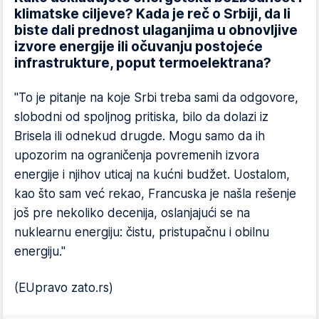
klimatske ciljeve? Kada je reč o Srbiji, da li
biste dali prednost ulaganjima u obnovljive
izvore energije ili očuvanju postojeće
infrastrukture, poput termoelektrana?
"To je pitanje na koje Srbi treba sami da odgovore,
slobodni od spoljnog pritiska, bilo da dolazi iz
Brisela ili odnekud drugde. Mogu samo da ih
upozorim na ograničenja povremenih izvora
energije i njihov uticaj na kućni budžet. Uostalom,
kao što sam već rekao, Francuska je našla rešenje
još pre nekoliko decenija, oslanjajući se na
nuklearnu energiju: čistu, pristupačnu i obilnu
energiju."
(EUpravo zato.rs)