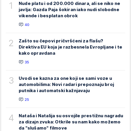
1
Nude platu i od 200.000 dinara, ali se niko ne
javlja: Gazda Paja šokiran iako nudi slobodne
vikende i besplatan obrok
40
2
Zašto su čepovi pričvršćeni za flašu?
Direktiva EU koja je razbesnela Evropljane i te
kako opravdana
35
3
Uvodi se kazna za one koji se sami voze u
automobilima: Novi radari prepoznaju broj
putnika i automatski kažnjavaju
25
4
Nataša i Natalija su osvojile prestižnu nagradu
za dizajn zvuka: Otkrile su nam kako možemo
da "slušamo" filmove