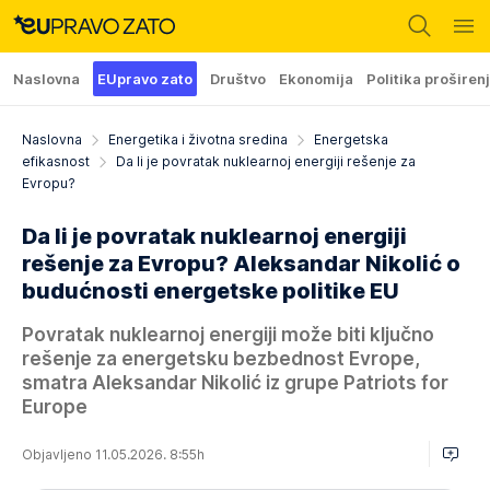
Naslovna
EUpravo zato
Društvo
Ekonomija
Politika proširen
Naslovna
Energetika i životna sredina
Energetska
efikasnost
Da li je povratak nuklearnoj energiji rešenje za
Evropu?
Da li je povratak nuklearnoj energiji
rešenje za Evropu? Aleksandar Nikolić o
budućnosti energetske politike EU
Povratak nuklearnoj energiji može biti ključno
rešenje za energetsku bezbednost Evrope,
smatra Aleksandar Nikolić iz grupe Patriots for
Europe
Objavljeno 11.05.2026. 8:55h