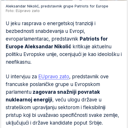
Aleksandar Nikolić, predstavnik grupe Patriots for Europe
Foto: EUpravo zato
U jeku rasprava o energetskoj tranziciji i
bezbednosti snabdevanja u Evropi,
evroparlamentarac, predstavnik
Patriots for
Europe Aleksandar Nikolić
kritikuje aktuelnu
politiku Evropske unije, ocenjujući je kao ideološku i
neefikasnu.
U intervjuu za
EUpravo zato
, predstavnik ove
francuske poslaničke grupe u Evropskom
parlamentu
zagovara snažniji povratak
nuklearnoj energiji
, veću ulogu države u
strateškom upravljanju sektorom i fleksibilniji
pristup koji bi uvažavao specifičnosti svake zemlje,
uključujući i države kandidate poput Srbije.