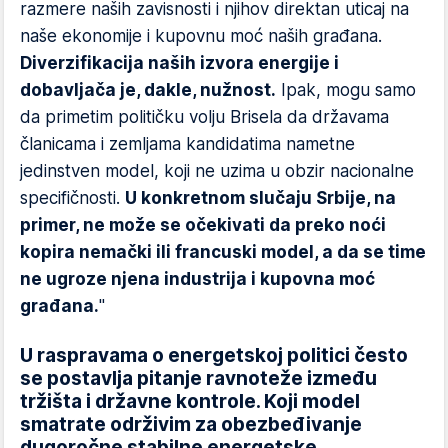
razmere naših zavisnosti i njihov direktan uticaj na
naše ekonomije i kupovnu moć naših građana.
Diverzifikacija naših izvora energije i
dobavljača je, dakle, nužnost.
Ipak, mogu samo
da primetim političku volju Brisela da državama
članicama i zemljama kandidatima nametne
jedinstven model, koji ne uzima u obzir nacionalne
specifičnosti.
U konkretnom slučaju Srbije, na
primer, ne može se očekivati da preko noći
kopira nemački ili francuski model, a da se time
ne ugroze njena industrija i kupovna moć
građana.
"
U raspravama o energetskoj politici često
se postavlja pitanje ravnoteže između
tržišta i državne kontrole. Koji model
smatrate održivim za obezbeđivanje
dugoročne stabilne energetske