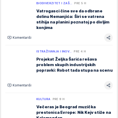
BIODIVERZITET I ZAŠ…
PRE 5 H
Vatrogasci čine sve da odbrane
dolinu Nemanjića: Širi se vatrena
stihija na planini poznatoj po divljim
konjima
Komentariši
ISTRAŽIVANJA I INOV…
PRE 4 H
Projekat Željka Šarića rešava
problem skupih industrijskih
popravki: Robot tada stupa na scenu
Komentariši
KULTURA
PRE 9 H
Večeras je Beograd muzička
prestonica Evrope: Nik Kejv stiže na
Kalemegdan