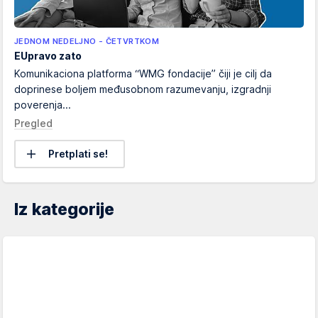
JEDNOM NEDELJNO - ČETVRTKOM
EUpravo zato
Komunikaciona platforma “WMG fondacije” čiji je cilj da
doprinese boljem međusobnom razumevanju, izgradnji
poverenja...
Pregled
Pretplati se!
Iz kategorije