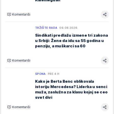
Komentariši
TRŽIŠTE RADA
06.08.2026.
Sindikati predlažu izmene tri zakona
u Srbiji: Žene da idu sa 55 godina u
penziju, a muškarci sa 60
Komentariši
SPONA
PRE 4 H
Kako je Berta Benc oblikovala
istoriju Mercedesa? Liderka u senci
muža, zaslužna za klasu kojoj se ceo
svet divi
Komentariši