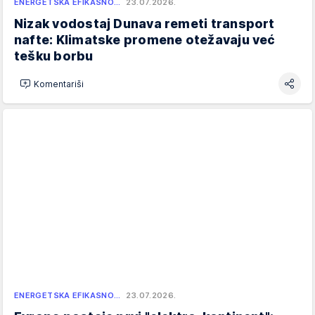
ENERGETSKA EFIKASNO…
23.07.2026.
Nizak vodostaj Dunava remeti transport
nafte: Klimatske promene otežavaju već
tešku borbu
Komentariši
ENERGETSKA EFIKASNO…
23.07.2026.