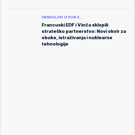
OBNOVLJIVI IZVORI E…
Francuski EDF i Vinča sklopili
strateško partnerstvo: Novi okvir za
obuke, istraživanja i nuklearne
tehnologije