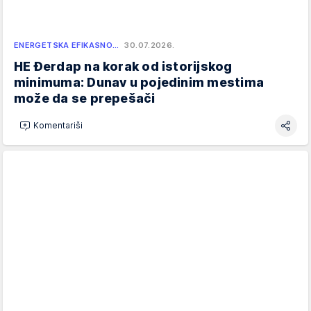
ENERGETSKA EFIKASNO…
30.07.2026.
HE Đerdap na korak od istorijskog
minimuma: Dunav u pojedinim mestima
može da se prepešači
Komentariši