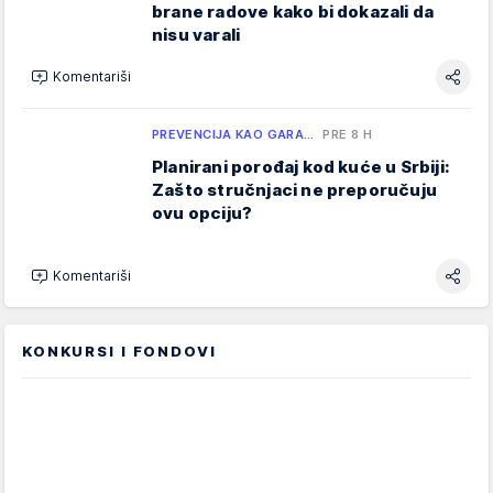
brane radove kako bi dokazali da
nisu varali
Komentariši
PREVENCIJA KAO GARA…
PRE 8 H
Planirani porođaj kod kuće u Srbiji:
Zašto stručnjaci ne preporučuju
ovu opciju?
Komentariši
KONKURSI I FONDOVI