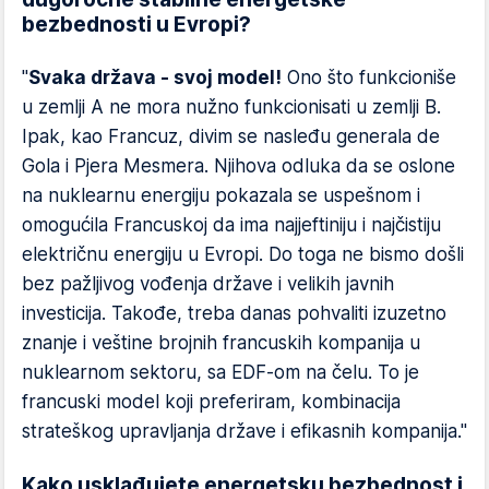
bezbednosti u Evropi?
"
Svaka država - svoj model!
Ono što funkcioniše
u zemlji A ne mora nužno funkcionisati u zemlji B.
Ipak, kao Francuz, divim se nasleđu generala de
Gola i Pjera Mesmera. Njihova odluka da se oslone
na nuklearnu energiju pokazala se uspešnom i
omogućila Francuskoj da ima najjeftiniju i najčistiju
električnu energiju u Evropi. Do toga ne bismo došli
bez pažljivog vođenja države i velikih javnih
investicija. Takođe, treba danas pohvaliti izuzetno
znanje i veštine brojnih francuskih kompanija u
nuklearnom sektoru, sa EDF-om na čelu. To je
francuski model koji preferiram, kombinacija
strateškog upravljanja države i efikasnih kompanija."
Kako usklađujete energetsku bezbednost i