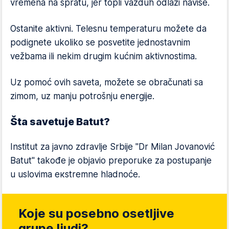
vremena na spratu, jer topli vazduh odlazi naviše.
Ostanite aktivni. Telesnu temperaturu možete da
podignete ukoliko se posvetite jednostavnim
vežbama ili nekim drugim kućnim aktivnostima.
Uz pomoć ovih saveta, možete se obračunati sa
zimom, uz manju potrošnju energije.
Šta savetuje Batut?
Institut za javno zdravlje Srbije "Dr Milan Jovanović
Batut" takođe je objavio preporuke za postupanje
u uslovima екstrеmnе hlаdnоćе.
Koje su posebno osetljive
grupe ljudi?