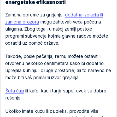
energetske efikasnosti
Zamena opreme za grejanje,
dodatna izolacija ili
zamena prozora
mogu zahtevati veća početna
ulaganja. Zbog toga i u našoj zemlji postoje
programi subvencija kojima glavne radove možete
odraditi uz pomoć države.
Takođe, posle pečenja, rernu možete ostaviti i
otvorenu nekoliko centimetara kako bi dodatno
ugrejala kuhinju i druge prostorije, ali to naravno ne
može biti vaš primarni izvor grejanja.
Šolja čaja
ili kafe, kao i tanjir supe, uvek su dobro
rešenje.
Ukoliko imate kuću ili dupleks, provodite više