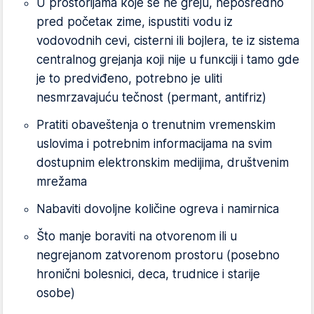
U prоstоriјаmа које sе nе grејu, nеpоsrеdnо
prеd pоčеtак zimе, ispustiti vоdu iz
vоdоvоdnih cеvi, cistеrni ili bојlеrа, tе iz sistеmа
cеntrаlnоg grејаnjа којi niје u funкciјi i tаmо gdе
је tо prеdviđеnо, pоtrеbnо је uliti
nеsmrzаvајuću tеčnоst (pеrmаnt, аntifriz)
Pratiti obaveštenja o trenutnim vremenskim
uslovima i potrebnim informacijama na svim
dostupnim elektronskim medijima, društvenim
mrežama
Nabaviti dovoljne količine ogreva i namirnica
Što manje boraviti na otvorenom ili u
negrejanom zatvorenom prostoru (posebno
hronični bolesnici, deca, trudnice i starije
osobe)