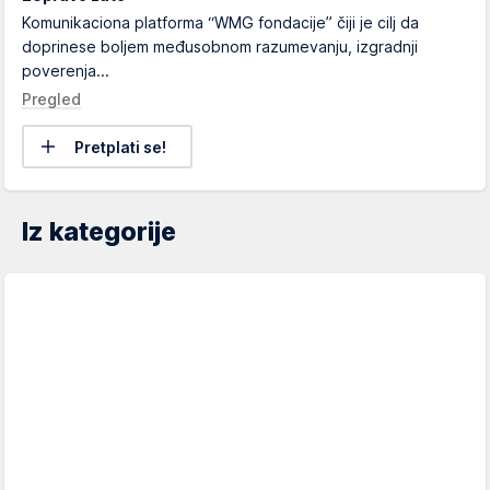
Komunikaciona platforma “WMG fondacije” čiji je cilj da
doprinese boljem međusobnom razumevanju, izgradnji
poverenja...
Pregled
Pretplati se!
Iz kategorije