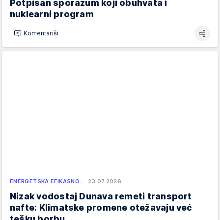
Potpisan sporazum koji obuhvata i
nuklearni program
Komentariši
ENERGETSKA EFIKASNO…
23.07.2026.
Nizak vodostaj Dunava remeti transport
nafte: Klimatske promene otežavaju već
tešku borbu