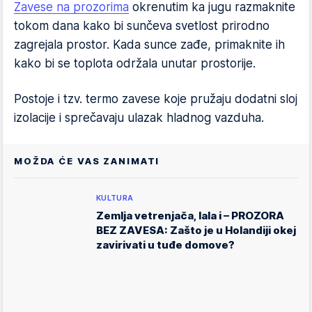
Zavese na prozorima
okrenutim ka jugu razmaknite
tokom dana kako bi sunčeva svetlost prirodno
zagrejala prostor. Kada sunce zađe, primaknite ih
kako bi se toplota održala unutar prostorije.
Postoje i tzv. termo zavese koje pružaju dodatni sloj
izolacije i sprečavaju ulazak hladnog vazduha.
MOŽDA ĆE VAS ZANIMATI
KULTURA
Zemlja vetrenjača, lala i – PROZORA
BEZ ZAVESA: Zašto je u Holandiji okej
zavirivati u tuđe domove?