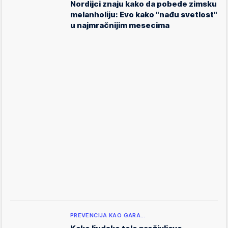
Nordijci znaju kako da pobede zimsku
melanholiju: Evo kako "nađu svetlost"
u najmračnijim mesecima
PREVENCIJA KAO GARA…