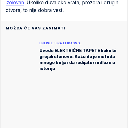
izolovan
. Ukoliko duva oko vrata, prozora i drugih
otvora, to nije dobra vest.
MOŽDA ĆE VAS ZANIMATI
ENERGETSKA EFIKASNO…
Uvode ELEKTRIČNE TAPETE kako bi
grejali stanove: Kažu da je metoda
mnogo bolja i da radijatori odlaze u
istoriju