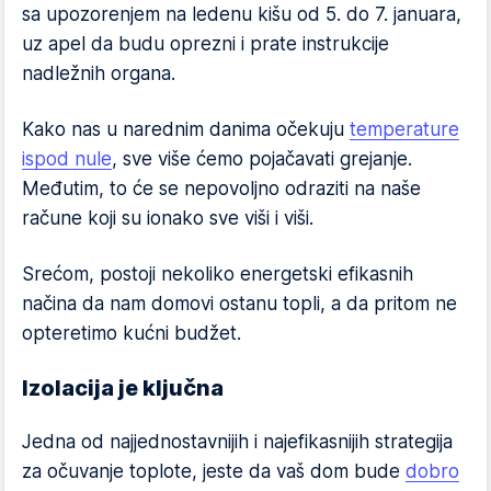
sa upozorenjem na ledenu kišu od 5. do 7. januara,
uz apel da budu oprezni i prate instrukcije
nadležnih organa.
Kako nas u narednim danima očekuju
temperature
ispod nule
, sve više ćemo pojačavati grejanje.
Međutim, to će se nepovoljno odraziti na naše
račune koji su ionako sve viši i viši.
Srećom, postoji nekoliko energetski efikasnih
načina da nam domovi ostanu topli, a da pritom ne
opteretimo kućni budžet.
Izolacija je ključna
Jedna od najjednostavnijih i najefikasnijih strategija
za očuvanje toplote, jeste da vaš dom bude
dobro