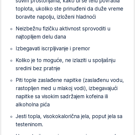
suvim prostorijama, kako bi se telu povratila
toplota, ukoliko ste prinuđeni da duže vreme
boravite napolju, izloženi hladnoći
Neizbežnu fizičku aktivnost sprovoditi u
najtoplijem delu dana
Izbegavati iscrpljivanje i premor
Koliko je to moguće, ne izlaziti u spoljašnju
sredini bez pratnje
Piti tople zaslađene napitke (zaslađenu vodu,
rastopljen med u mlakoj vodi), izbegavajući
napitke sa visokim sadržajem kofeina ili
alkoholna pića
Jesti topla, visokokalorična jela, poput jela sa
testeninom.