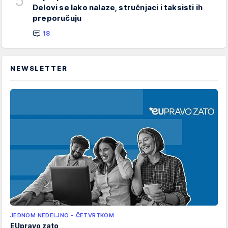
5
Delovi se lako nalaze, stručnjaci i taksisti ih
preporučuju
18
NEWSLETTER
JEDNOM NEDELJNO - ČETVRTKOM
EUpravo zato