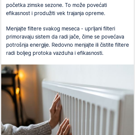
početka zimske sezone. To može povećati
efikasnost i produžiti vek trajanja opreme.
Menjajte filtere svakog meseca - uprljani filteri
primoravaju sistem da radi jače, čime se povećava
potrošnja energije. Redovno menjajte ili čistite filtere
radi boljeg protoka vazduha i efikasnosti.