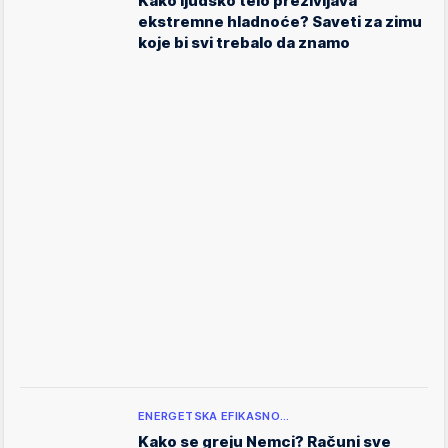
Kako ljudsko telo preživljava
ekstremne hladnoće? Saveti za zimu
koje bi svi trebalo da znamo
ENERGETSKA EFIKASNO…
Kako se greju Nemci? Računi sve