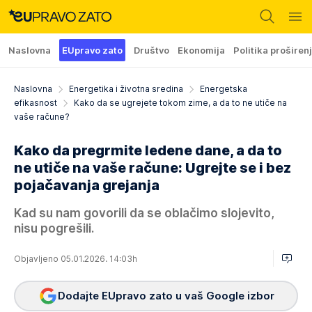
Naslovna
EUpravo zato
Društvo
Ekonomija
Politika proširen
Naslovna
Energetika i životna sredina
Energetska
efikasnost
Kako da se ugrejete tokom zime, a da to ne utiče na
vaše račune?
Kako da pregrmite ledene dane, a da to
ne utiče na vaše račune: Ugrejte se i bez
pojačavanja grejanja
Kad su nam govorili da se oblačimo slojevito,
nisu pogrešili.
Objavljeno 05.01.2026. 14:03h
Dodajte EUpravo zato u vaš Google izbor