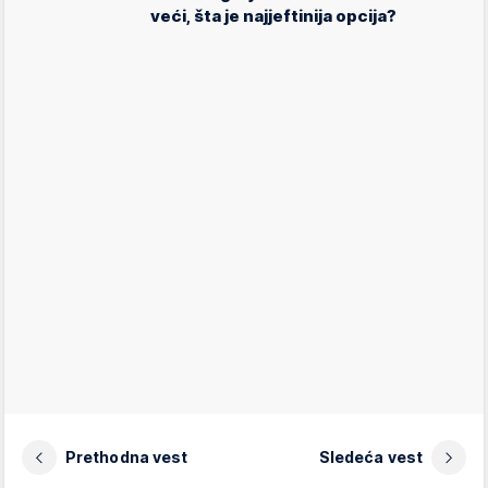
veći, šta je najjeftinija opcija?
Prethodna vest
Sledeća vest