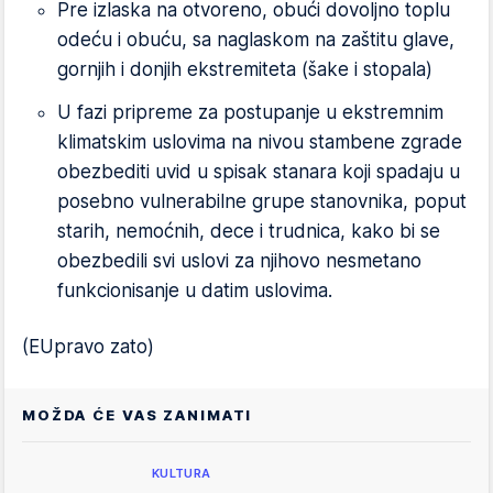
Pre izlaska na otvoreno, obući dovoljno toplu
odeću i obuću, sa naglaskom na zaštitu glave,
gornjih i donjih ekstremiteta (šake i stopala)
U fazi pripreme za postupanje u ekstremnim
klimatskim uslovima na nivou stambene zgrade
obezbediti uvid u spisak stanara koji spadaju u
posebno vulnerabilne grupe stanovnika, poput
starih, nemoćnih, dece i trudnica, kako bi se
obezbedili svi uslovi za njihovo nesmetano
funkcionisanje u datim uslovima.
(EUpravo zato)
MOŽDA ĆE VAS ZANIMATI
KULTURA