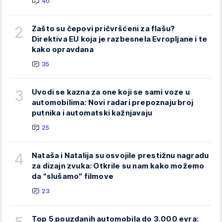
40
2
Zašto su čepovi pričvršćeni za flašu?
Direktiva EU koja je razbesnela Evropljane i te
kako opravdana
35
3
Uvodi se kazna za one koji se sami voze u
automobilima: Novi radari prepoznaju broj
putnika i automatski kažnjavaju
25
4
Nataša i Natalija su osvojile prestižnu nagradu
za dizajn zvuka: Otkrile su nam kako možemo
da "slušamo" filmove
23
Top 5 pouzdanih automobila do 3.000 evra: