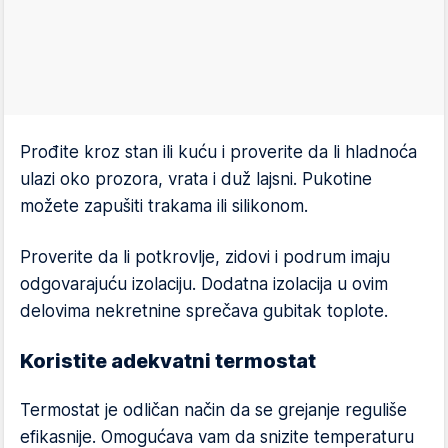
Prođite kroz stan ili kuću i proverite da li hladnoća
ulazi oko prozora, vrata i duž lajsni. Pukotine
možete zapušiti trakama ili silikonom.
Proverite da li potkrovlje, zidovi i podrum imaju
odgovarajuću izolaciju. Dodatna izolacija u ovim
delovima nekretnine sprečava gubitak toplote.
Koristite adekvatni termostat
Termostat je odličan način da se grejanje reguliše
efikasnije. Omogućava vam da snizite temperaturu