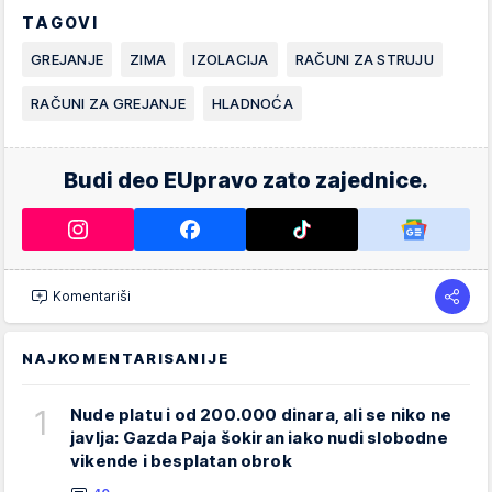
TAGOVI
GREJANJE
ZIMA
IZOLACIJA
RAČUNI ZA STRUJU
RAČUNI ZA GREJANJE
HLADNOĆA
Budi deo EUpravo zato zajednice.
Komentariši
NAJKOMENTARISANIJE
1
Nude platu i od 200.000 dinara, ali se niko ne
javlja: Gazda Paja šokiran iako nudi slobodne
vikende i besplatan obrok