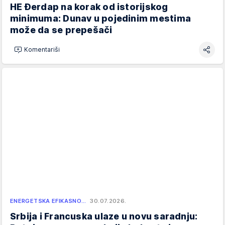
HE Đerdap na korak od istorijskog
minimuma: Dunav u pojedinim mestima
može da se prepešači
Komentariši
ENERGETSKA EFIKASNO…
30.07.2026.
Srbija i Francuska ulaze u novu saradnju: