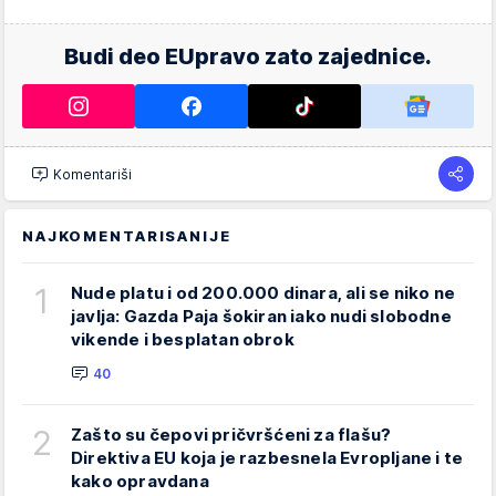
Budi deo EUpravo zato zajednice.
Komentariši
NAJKOMENTARISANIJE
1
Nude platu i od 200.000 dinara, ali se niko ne
javlja: Gazda Paja šokiran iako nudi slobodne
vikende i besplatan obrok
40
2
Zašto su čepovi pričvršćeni za flašu?
Direktiva EU koja je razbesnela Evropljane i te
kako opravdana