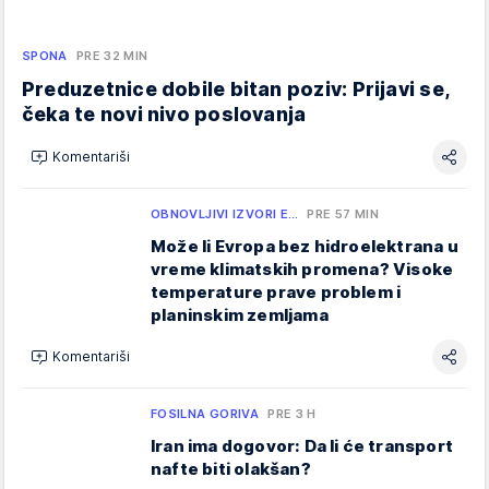
SPONA
PRE 32 MIN
Preduzetnice dobile bitan poziv: Prijavi se,
čeka te novi nivo poslovanja
Komentariši
OBNOVLJIVI IZVORI E…
PRE 57 MIN
Može li Evropa bez hidroelektrana u
vreme klimatskih promena? Visoke
temperature prave problem i
planinskim zemljama
Komentariši
FOSILNA GORIVA
PRE 3 H
Iran ima dogovor: Da li će transport
nafte biti olakšan?