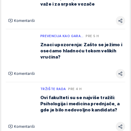
važe i za srpske vozače
Komentariši
PREVENCIJA KAO GARA…
PRE 5 H
Znaci upozorenja: Zašto se ježimo i
osećamo hladnoću tokom velikih
vrućina?
Komentariši
TRŽIŠTE RADA
PRE 4 H
Ovi fakulteti su se najviše tražili:
Psihologija i medicina prednjače, a
gde je bilo nedovoljno kandidata?
Komentariši