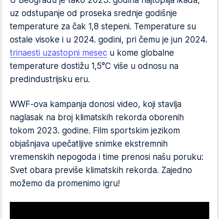
U Beogradu je tako 2023. godina najtoplija ikada,
uz odstupanje od proseka srednje godišnje
temperature za čak 1,8 stepeni. Temperature su
ostale visoke i u 2024. godini, pri čemu je jun 2024.
trinaesti uzastopni mesec
u kome globalne
temperature dostižu 1,5°C više u odnosu na
predindustrijsku eru.
WWF-ova kampanja donosi video, koji stavlja
naglasak na broj klimatskih rekorda oborenih
tokom 2023. godine. Film sportskim jezikom
objašnjava upečatljive snimke ekstremnih
vremenskih nepogoda i time prenosi našu poruku:
Svet obara previše klimatskih rekorda. Zajedno
možemo da promenimo igru!