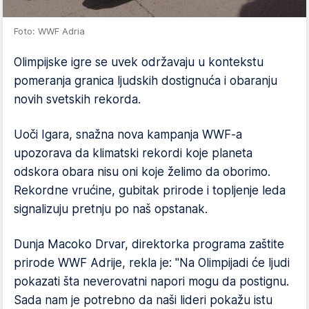
Foto: WWF Adria
Olimpijske igre se uvek održavaju u kontekstu
pomeranja granica ljudskih dostignuća i obaranju
novih svetskih rekorda.
Uoči Igara, snažna nova kampanja WWF-a
upozorava da klimatski rekordi koje planeta
odskora obara nisu oni koje želimo da oborimo.
Rekordne vrućine, gubitak prirode i topljenje leda
signalizuju pretnju po naš opstanak.
Dunja Macoko Drvar, direktorka programa zaštite
prirode WWF Adrije, rekla je: "Na Olimpijadi će ljudi
pokazati šta neverovatni napori mogu da postignu.
Sada nam je potrebno da naši lideri pokažu istu