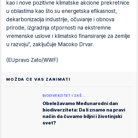
kao i nove pozitivne klimatske akcione prekretnice
u oblastima kao što su energetska efikasnost,
dekarbonizacija industrije, očuvanje i obnova
prirode, izgradnja otpornosti na ekstremne
vremenske uslove i klimatsko finansiranje za zemlje
u razvoju“, zaključuje Macoko Drvar.
(EUpravo Zato/WWF)
MOŽDA ĆE VAS ZANIMATI
BIODIVERZITET I ZAŠ…
Obeležavamo Međunarodni dan
biodiverziteta: Da li znamo na pravi
način da čuvamo biljni i životinjski
svet?