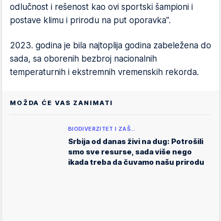
odlučnost i rešenost kao ovi sportski šampioni i
postave klimu i prirodu na put oporavka".
2023. godina je bila najtoplija godina zabeležena do
sada, sa oborenih bezbroj nacionalnih
temperaturnih i ekstremnih vremenskih rekorda.
MOŽDA ĆE VAS ZANIMATI
BIODIVERZITET I ZAŠ…
Srbija od danas živi na dug: Potrošili
smo sve resurse, sada više nego
ikada treba da čuvamo našu prirodu