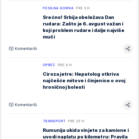
FOSILNA GORIVA
PRE 3 H
Srećno! Srbija obeležava Dan
rudara: Zašto je 6. avgust važan i
koji problem rudare i dalje najviše
muči
Komentariši
OPREZ
PRE 4 H
Ciroza jetre: Hepatolog otkriva
najčešće mitove i činjenice o ovoj
hroničnoj bolesti
Komentariši
TRANSPORT
PRE 23 H
Rumunija ukida vinjete za kamione i
uvodi naplatu po kilometru: Pravila