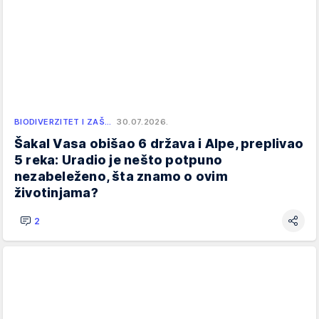
BIODIVERZITET I ZAŠ…
30.07.2026.
Šakal Vasa obišao 6 država i Alpe, preplivao
5 reka: Uradio je nešto potpuno
nezabeleženo, šta znamo o ovim
životinjama?
2