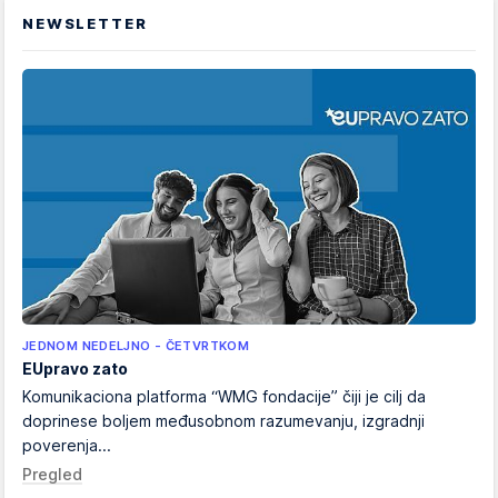
NEWSLETTER
JEDNOM NEDELJNO - ČETVRTKOM
EUpravo zato
Komunikaciona platforma “WMG fondacije” čiji je cilj da
doprinese boljem međusobnom razumevanju, izgradnji
poverenja...
Pregled