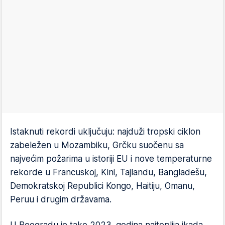
Istaknuti rekordi uključuju: najduži tropski ciklon
zabeležen u Mozambiku, Grčku suočenu sa
najvećim požarima u istoriji EU i nove temperaturne
rekorde u Francuskoj, Kini, Tajlandu, Bangladešu,
Demokratskoj Republici Kongo, Haitiju, Omanu,
Peruu i drugim državama.