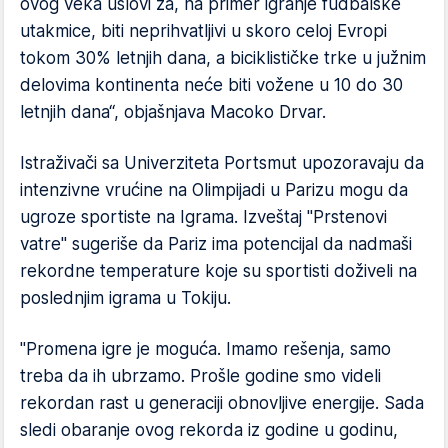
ovog veka uslovi za, na primer igranje fudbalske
utakmice, biti neprihvatljivi u skoro celoj Evropi
tokom 30% letnjih dana, a biciklističke trke u južnim
delovima kontinenta neće biti vožene u 10 do 30
letnjih dana“, objašnjava Macoko Drvar.
Istraživači sa Univerziteta Portsmut upozoravaju da
intenzivne vrućine na Olimpijadi u Parizu mogu da
ugroze sportiste na Igrama. Izveštaj "Prstenovi
vatre" sugeriše da Pariz ima potencijal da nadmaši
rekordne temperature koje su sportisti doživeli na
poslednjim igrama u Tokiju.
"Promena igre je moguća. Imamo rešenja, samo
treba da ih ubrzamo. Prošle godine smo videli
rekordan rast u generaciji obnovljive energije. Sada
sledi obaranje ovog rekorda iz godine u godinu,