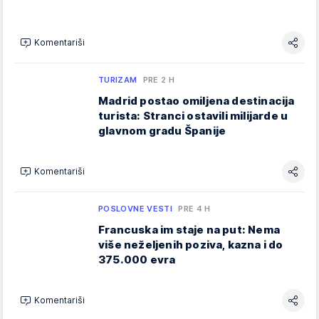
Komentariši
TURIZAM
PRE 2 H
Madrid postao omiljena destinacija
turista: Stranci ostavili milijarde u
glavnom gradu Španije
Komentariši
POSLOVNE VESTI
PRE 4 H
Francuska im staje na put: Nema
više neželjenih poziva, kazna i do
375.000 evra
Komentariši