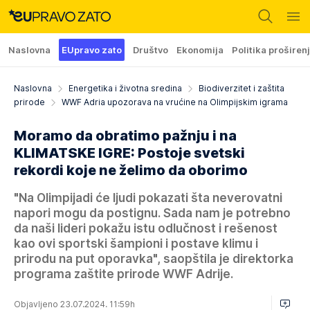
Naslovna
EUpravo zato
Društvo
Ekonomija
Politika proširen
Naslovna
Energetika i životna sredina
Biodiverzitet i zaštita
prirode
WWF Adria upozorava na vrućine na Olimpijskim igrama
Moramo da obratimo pažnju i na
KLIMATSKE IGRE: Postoje svetski
rekordi koje ne želimo da oborimo
"Na Olimpijadi će ljudi pokazati šta neverovatni
napori mogu da postignu. Sada nam je potrebno
da naši lideri pokažu istu odlučnost i rešenost
kao ovi sportski šampioni i postave klimu i
prirodu na put oporavka", saopštila je direktorka
programa zaštite prirode WWF Adrije.
Objavljeno 23.07.2024. 11:59h