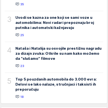
35
3
Uvodi se kazna za one koji se sami voze u
automobilima: Novi radari prepoznaju broj
putnika i automatski kažnjavaju
25
4
Nataša i Natalija su osvojile prestižnu nagradu
za dizajn zvuka: Otkrile su nam kako možemo
da "slušamo" filmove
23
5
Top 5 pouzdanih automobila do 3.000 evra:
Delovi se lako nalaze, stručnjaci i taksisti ih
preporučuju
18