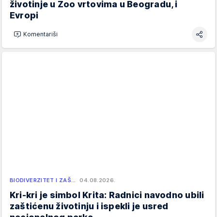
životinje u Zoo vrtovima u Beogradu, i
Evropi
Komentariši
BIODIVERZITET I ZAŠ…
04.08.2026.
Kri-kri je simbol Krita: Radnici navodno ubili
zaštićenu životinju i ispekli je usred