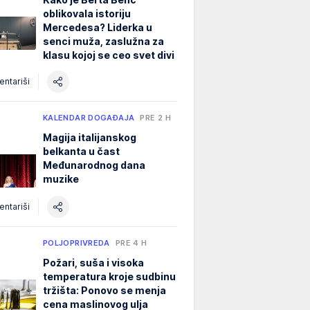
oblikovala istoriju
Mercedesa? Liderka u
senci muža, zaslužna za
klasu kojoj se ceo svet divi
ntariši
KALENDAR DOGAĐAJA
PRE 2 H
Magija italijanskog
belkanta u čast
Međunarodnog dana
muzike
ntariši
POLJOPRIVREDA
PRE 4 H
Požari, suša i visoka
temperatura kroje sudbinu
tržišta: Ponovo se menja
cena maslinovog ulja