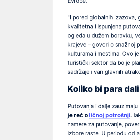
Evrope.
"I pored globalnih izazova, 
kvalitetna i ispunjena putov
ogleda u dužem boravku, već
krajeve – govori o snažnoj p
kulturama i mestima. Ovo je
turistički sektor da bolje pl
sadržaje i van glavnih atrakc
Koliko bi para da
Putovanja i dalje zauzimaj
je reč o
ličnoj potrošnji
.
Ia
namere za putovanje, povere
izbore raste. U periodu od 