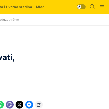
a i životna sredina
Mladi
eduzetništvo
ati,