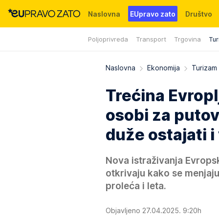
Naslovna
EUpravo zato
Društvo
Poljoprivreda
Transport
Trgovina
Tur
Događaji
News
WMG fondacija
Naslovna
Ekonomija
Turizam
Trećina Evropl
osobi za putov
duže ostajati i 
Nova istraživanja Evrops
otkrivaju kako se menjaju
proleća i leta.
Objavljeno 27.04.2025. 9:20h