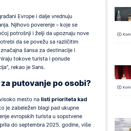
građani Evrope i dalje vrednuju
anja. Njihovo poverenje – koje se
oj potrošnji i želji da upoznaju nove
Kome
otrebi da se povežu sa različitim
 značajna šansa za destinacije i
aniraju tokove turista i ponude
ija", rekao je Sans.
li za putovanje po osobi?
Kome
u visoko mesto na
listi prioriteta kad
ko je zabeležen blagi pad ukupne
nje evropskih turista u sopstvene
aprila do septembra 2025. godine, više