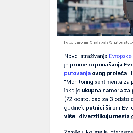
Foto: Jaromir Chalabala/Shutterstoc
Novo istraživanje
Evropske 
je
promenu ponašanja Evro
putovanja
ovog proleća i 
"Monitoring sentimenta za 
iako je
ukupna namera za p
(72 odsto, pad za 3 odsto o
godine),
putnici širom Evr
više i diverzifikuju mesta 
Zemlje u kojima je interesov