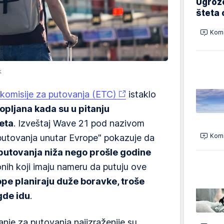
Ugrož
šteta 
Kome
k
komisije za putovanja (ETC)
istaklo
pljana kada su u pitanju
leta
. Izveštaj Wave 21 pod nazivom
Kome
putovanja unutar Evrope" pokazuje da
utovanja niža nego prošle godine
nih koji imaju nameru da putuju ove
ope planiraju duže boravke, troše
gde idu
.
anje za putovanja najizraženije su