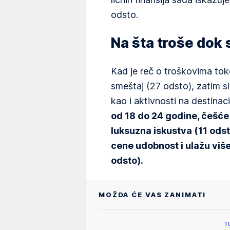
odsto.
Na šta troše dok
Kad je reč o troškovima tok
smeštaj (27 odsto), zatim sl
kao i aktivnosti na destinaci
od 18 do 24 godine, češće 
luksuzna iskustva (11 odst
cene udobnost i ulažu više
odsto).
MOŽDA ĆE VAS ZANIMATI
T