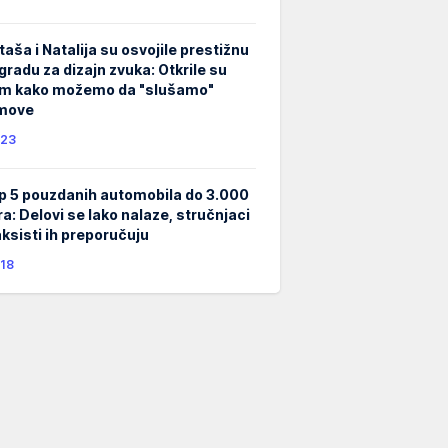
taša i Natalija su osvojile prestižnu
gradu za dizajn zvuka: Otkrile su
m kako možemo da "slušamo"
lmove
23
p 5 pouzdanih automobila do 3.000
ra: Delovi se lako nalaze, stručnjaci
taksisti ih preporučuju
18