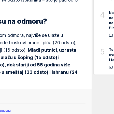
4
Na
na
 su na odmoru?
na
fi
om odmora, najviše se ulaže u
ede troškovi hrane i pića (20 odsto),
5
To
ji (16 odsto).
Mladi putnici, uzrasta
ev
ulažu u šoping (15 odsto) i
i 
o), dok stariji od 55 godina više
 u smeštaj (33 odsto) i ishranu (24
URIZAM