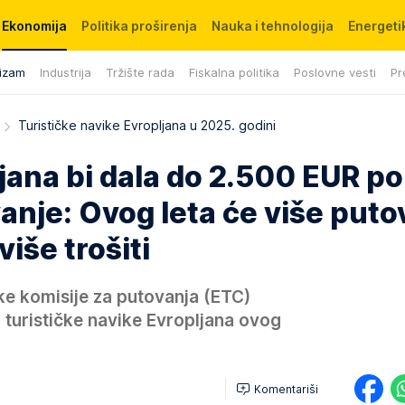
Ekonomija
Politika proširenja
Nauka i tehnologija
Energetik
izam
Industrija
Tržište rada
Fiskalna politika
Poslovne vesti
Pr
Turističke navike Evropljana u 2025. godini
jana bi dala do 2.500 EUR po
anje: Ovog leta će više putov
više trošiti
ke komisije za putovanja (ETC)
 turističke navike Evropljana ovog
Komentariši