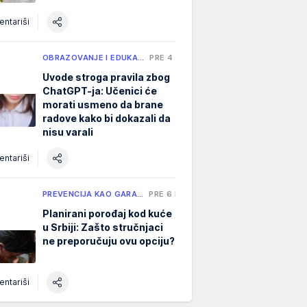
ntariši
OBRAZOVANJE I EDUKA…
PRE 4 H
Uvode stroga pravila zbog
ChatGPT-ja: Učenici će
morati usmeno da brane
radove kako bi dokazali da
nisu varali
ntariši
PREVENCIJA KAO GARA…
PRE 6 H
Planirani porođaj kod kuće
u Srbiji: Zašto stručnjaci
ne preporučuju ovu opciju?
ntariši