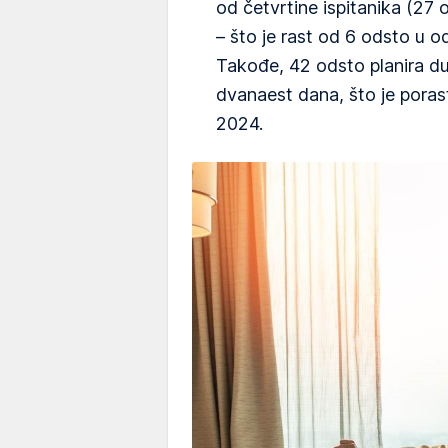
od četvrtine ispitanika (27 od
– što je rast od 6 odsto u o
Takođe, 42 odsto planira d
dvanaest dana, što je poras
2024.