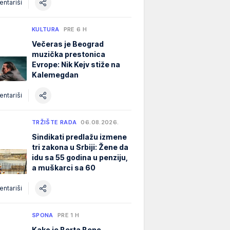
ntariši
KULTURA
PRE 6 H
Večeras je Beograd
muzička prestonica
Evrope: Nik Kejv stiže na
Kalemegdan
ntariši
TRŽIŠTE RADA
06.08.2026.
Sindikati predlažu izmene
tri zakona u Srbiji: Žene da
idu sa 55 godina u penziju,
a muškarci sa 60
ntariši
SPONA
PRE 1 H
Kako je Berta Benc