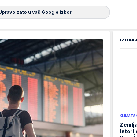
Upravo zato u vaš Google izbor
IZDVA
KLIMATS
Zemlja
istori