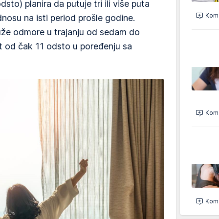
sto) planira da putuje tri ili više puta
Kome
dnosu na isti period prošle godine.
uže odmore u trajanju od sedam do
t od čak 11 odsto u poređenju sa
Kome
Kome