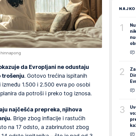
NAJKO
1
Nu
ni
nu
ob
/Chinnapong
kazuje da Evropljani ne odustaju
2
Za
Di
 trošenju
. Gotovo trećina ispitanih
Ev
i između 1.500 i 2.500 evra po osobi
lanira da potroši i preko tog iznosa.
3
Uv
staju najčešća prepreka, njihova
vo
anju.
Brige zbog inflacije i rastućih
pr
ka
sto na 17 odsto, a zabrinutost zbog
e 14 odsto ispitanika – što je pad od 3