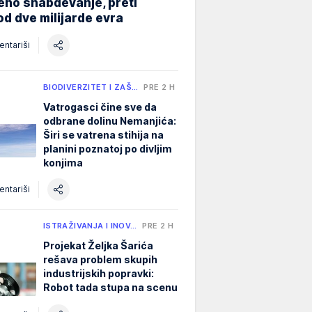
eno snabdevanje, preti
od dve milijarde evra
ntariši
BIODIVERZITET I ZAŠ…
PRE 2 H
Vatrogasci čine sve da
odbrane dolinu Nemanjića:
Širi se vatrena stihija na
planini poznatoj po divljim
konjima
ntariši
ISTRAŽIVANJA I INOV…
PRE 2 H
Projekat Željka Šarića
rešava problem skupih
industrijskih popravki:
Robot tada stupa na scenu