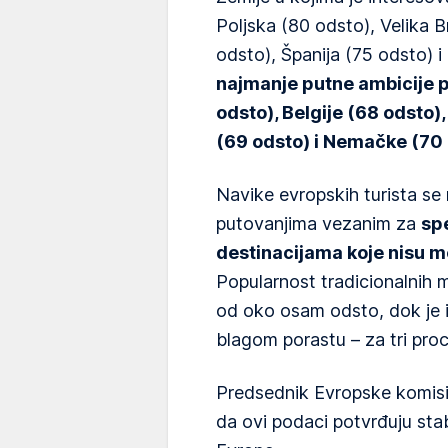
Poljska (80 odsto), Velika B
odsto), Španija (75 odsto) i 
najmanje putne ambicije 
odsto), Belgije (68 odsto)
(69 odsto) i Nemačke (70 
Navike evropskih turista se
putovanjima vezanim za
spe
destinacijama koje nisu 
Popularnost tradicionalnih 
od oko osam odsto, dok je 
blagom porastu – za tri pro
Predsednik Evropske komisij
da ovi podaci potvrđuju sta