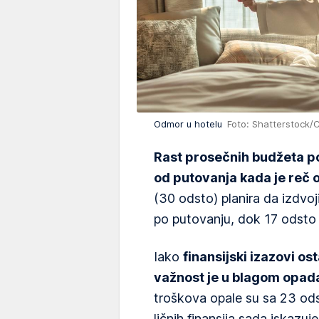
Odmor u hotelu
Foto: Shatterstock
Rast prosečnih budžeta po
od putovanja kada je reč o
(30 odsto) planira da izdvoj
po putovanju, dok 17 odsto p
Iako
finansijski izazovi o
važnost je u blagom opad
troškova opale su sa 23 od
ličnih finansija sada iskazuj