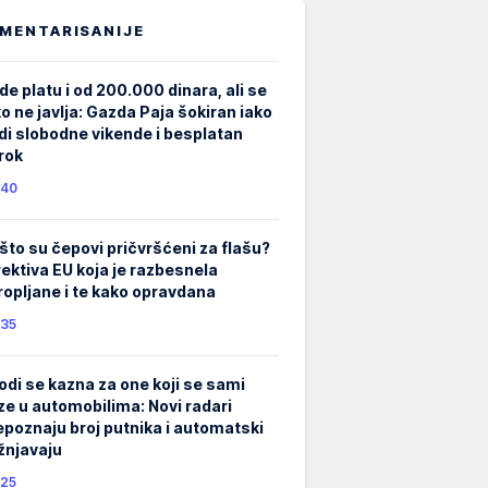
MENTARISANIJE
de platu i od 200.000 dinara, ali se
ko ne javlja: Gazda Paja šokiran iako
di slobodne vikende i besplatan
rok
40
što su čepovi pričvršćeni za flašu?
rektiva EU koja je razbesnela
ropljane i te kako opravdana
35
odi se kazna za one koji se sami
ze u automobilima: Novi radari
epoznaju broj putnika i automatski
žnjavaju
25