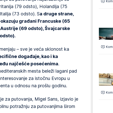
Kome
ritanija (79 odsto), Holandija (75
Italija (73 odsto). S
a druge strane,
pokazuju građani Francuske (65
, Austrije (69 odsto), Švajcarske
odsto).
Kome
 menjaju – sve je veća sklonost ka
cifične događaje, kao i ka
među najčešće posećenima
.
mediteranskih mesta beleži lagani pad
interesovanje za istočnu Evropu u
centa u odnosu na prošlu godinu.
Kome
e za putovanja, Migel Sans, izjavio je
bilnu potražnju za putovanjima širom