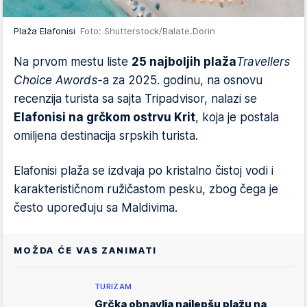
Plaža Elafonisi
Foto: Shutterstock/Balate.Dorin
Na prvom mestu liste
25 najboljih plaža
Travellers
Choice Awords-
a za 2025. godinu, na osnovu
recenzija turista sa sajta Tripadvisor, nalazi se
Elafonisi na grčkom ostrvu Krit
, koja je postala
omiljena destinacija srpskih turista.
Elafonisi plaža se izdvaja po kristalno čistoj vodi i
karakterističnom ružičastom pesku, zbog čega je
često upoređuju sa Maldivima.
MOŽDA ĆE VAS ZANIMATI
TURIZAM
Grčka obnavlja najlepšu plažu na