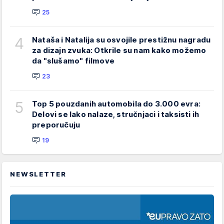
25
4
Nataša i Natalija su osvojile prestižnu nagradu
za dizajn zvuka: Otkrile su nam kako možemo
da "slušamo" filmove
23
5
Top 5 pouzdanih automobila do 3.000 evra:
Delovi se lako nalaze, stručnjaci i taksisti ih
preporučuju
19
NEWSLETTER