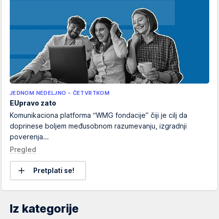
JEDNOM NEDELJNO - ČETVRTKOM
EUpravo zato
Komunikaciona platforma “WMG fondacije” čiji je cilj da
doprinese boljem međusobnom razumevanju, izgradnji
poverenja...
Pregled
Pretplati se!
Iz kategorije