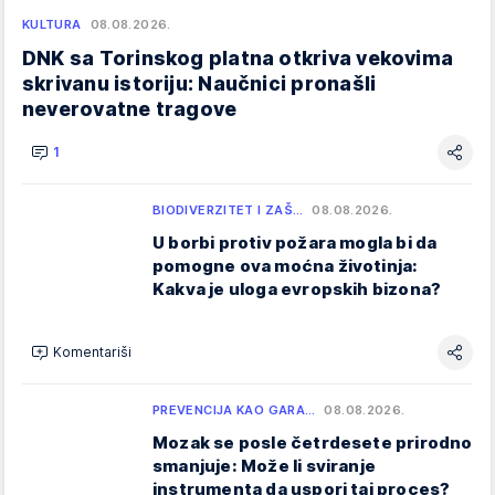
KULTURA
08.08.2026.
DNK sa Torinskog platna otkriva vekovima
skrivanu istoriju: Naučnici pronašli
neverovatne tragove
1
BIODIVERZITET I ZAŠ…
08.08.2026.
U borbi protiv požara mogla bi da
pomogne ova moćna životinja:
Kakva je uloga evropskih bizona?
Komentariši
PREVENCIJA KAO GARA…
08.08.2026.
Mozak se posle četrdesete prirodno
smanjuje: Može li sviranje
instrumenta da uspori taj proces?