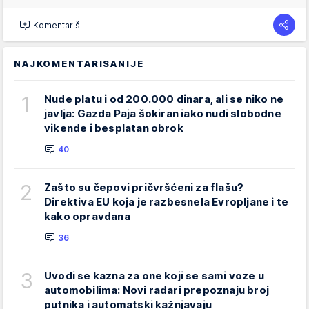
Komentariši
NAJKOMENTARISANIJE
1
Nude platu i od 200.000 dinara, ali se niko ne
javlja: Gazda Paja šokiran iako nudi slobodne
vikende i besplatan obrok
40
2
Zašto su čepovi pričvršćeni za flašu?
Direktiva EU koja je razbesnela Evropljane i te
kako opravdana
36
3
Uvodi se kazna za one koji se sami voze u
automobilima: Novi radari prepoznaju broj
putnika i automatski kažnjavaju