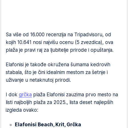
Sa više od 16.000 recenzija na Tripadvisoru, od
kojih 10.641 nosi najvišu ocenu (5 zvezdica), ova
plaža je pravi raj za ljubitelje prirode i opuštanja.
Elafonisi je takođe okružena šumama kedrovih
stabala, što je čini idealnim mestom za šetnje i
uživanje u netaknutoj prirodi.
I dok
grčka
plaža Elafonisi zauzima prvo mesto na
listi najboljih plaža za 2025., lista deset najlepših
izgleda ovako:
Elafonisi Beach, Krit, Grčka