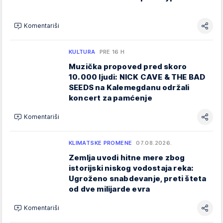
Komentariši
KULTURA
PRE 16 H
Muzička propoved pred skoro
10.000 ljudi: NICK CAVE & THE BAD
SEEDS na Kalemegdanu održali
koncert za pamćenje
Komentariši
KLIMATSKE PROMENE
07.08.2026.
Zemlja uvodi hitne mere zbog
istorijski niskog vodostaja reka:
Ugroženo snabdevanje, preti šteta
od dve milijarde evra
Komentariši