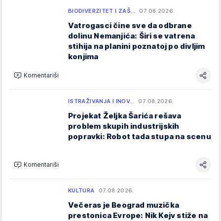
BIODIVERZITET I ZAŠ…
07.08.2026.
Vatrogasci čine sve da odbrane
dolinu Nemanjića: Širi se vatrena
stihija na planini poznatoj po divljim
konjima
Komentariši
ISTRAŽIVANJA I INOV…
07.08.2026.
Projekat Željka Šarića rešava
problem skupih industrijskih
popravki: Robot tada stupa na scenu
Komentariši
KULTURA
07.08.2026.
Večeras je Beograd muzička
prestonica Evrope: Nik Kejv stiže na