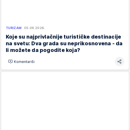
TURIZAM
05.08.2026.
Koje su najprivlačnije turističke destinacije
na svetu: Dva grada su neprikosnovena - da
li možete da pogodite koja?
Komentariši