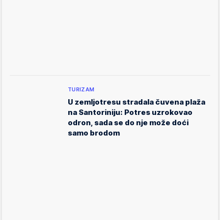
TURIZAM
U zemljotresu stradala čuvena plaža
na Santoriniju: Potres uzrokovao
odron, sada se do nje može doći
samo brodom