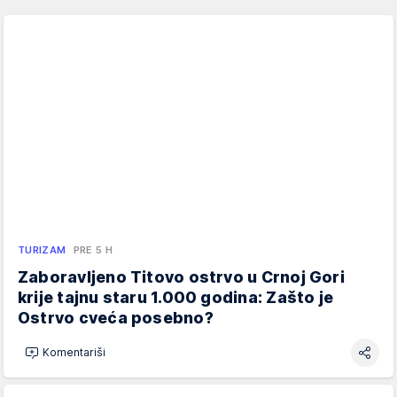
TURIZAM
PRE 5 H
Zaboravljeno Titovo ostrvo u Crnoj Gori
krije tajnu staru 1.000 godina: Zašto je
Ostrvo cveća posebno?
Komentariši