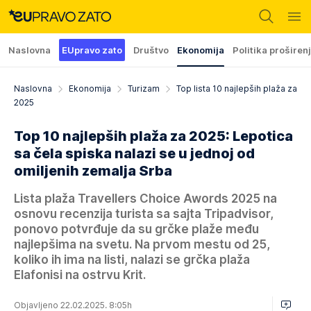
Naslovna
EUpravo zato
Društvo
Ekonomija
Politika proširen
Naslovna
Ekonomija
Turizam
Top lista 10 najlepših plaža za
2025
Top 10 najlepših plaža za 2025: Lepotica
sa čela spiska nalazi se u jednoj od
omiljenih zemalja Srba
Lista plaža Travellers Choice Awords 2025 na
osnovu recenzija turista sa sajta Tripadvisor,
ponovo potvrđuje da su grčke plaže među
najlepšima na svetu. Na prvom mestu od 25,
koliko ih ima na listi, nalazi se grčka plaža
Elafonisi na ostrvu Krit.
Objavljeno 22.02.2025. 8:05h