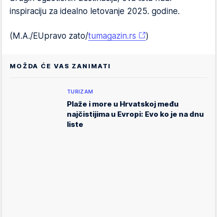
inspiraciju za idealno letovanje 2025. godine.
(M.A./EUpravo zato/
tumagazin.rs
)
MOŽDA ĆE VAS ZANIMATI
TURIZAM
Plaže i more u Hrvatskoj među
najčistijima u Evropi: Evo ko je na dnu
liste