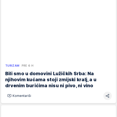
TURIZAM
PRE 6 H
Bili smo u domovini Lužičkih Srba: Na
njihovim kućama stoji zmijski kralj, a u
drvenim burićima nisu ni pivo, ni vino
Komentariši