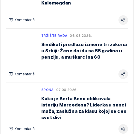
Kalemegdan
Komentariši
TRŽIŠTE RADA
06.08.2026.
Sindikati predlažu izmene tri zakona
u Srbiji: Žene da idu sa 55 godina u
penziju, a muškarci sa 60
Komentariši
SPONA
07.08.2026.
Kako je Berta Benc oblikovala
istoriju Mercedesa? Liderka u senci
muža, zaslužna za klasu kojoj se ceo
svet divi
Komentariši