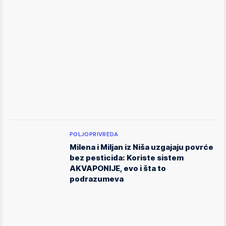
POLJOPRIVREDA
Milena i Miljan iz Niša uzgajaju povrće
bez pesticida: Koriste sistem
AKVAPONIJE, evo i šta to
podrazumeva