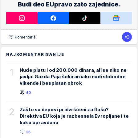
Budi deo EUpravo zato zajednice.
Komentariši
NAJKOMENTARISANIJE
1
Nude platu i od 200.000 dinara, ali se niko ne
javlja: Gazda Paja šokiran iako nudi slobodne
vikende i besplatan obrok
40
2
Zašto su čepovi pričvršćeni za flašu?
Direktiva EU koja je razbesnela Evropljane i te
kako opravdana
35