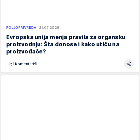
POLJOPRIVREDA
21.07.2026.
Evropska unija menja pravila za organsku
proizvodnju: Šta donose i kako utiču na
proizvođače?
Komentariši