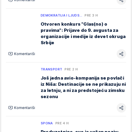
DEMOKRATIJA I LJUDS…
PRE 3 H
Otvoren konkurs "Glas(no) o
pravima": Prijave do 9. avgusta za
organizacije i medije iz devet okruga
Srbije
Komentariši
TRANSPORT
PRE 2 H
Još jedna avio-kompanija se povlači
iz Niša: Destinacije se ne prikazuju ni
za letnju, a ni za predstojeću zimsku
sezonu
Komentariši
SPONA
PRE 4 H
Preduzetnice, ovo je važan poziv: