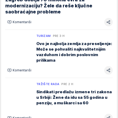
modernizaciju? Žele da reše ključne
saobraćajne probleme
Komentariši
TURIZAM
PRE 3 H
Ovo je najbolja zemlja za preseljenje:
Može se pohvaliti najkvalitetnijim
vazduhom i dobrim poslovnim
prilikama
Komentariši
TRŽIŠTE RADA
PRE 2 H
Sindikati predlažu izmene tri zakona
u Srbiji: Žene da idu sa 55 godina u
penziju, a muškarci sa 60
Komentariši