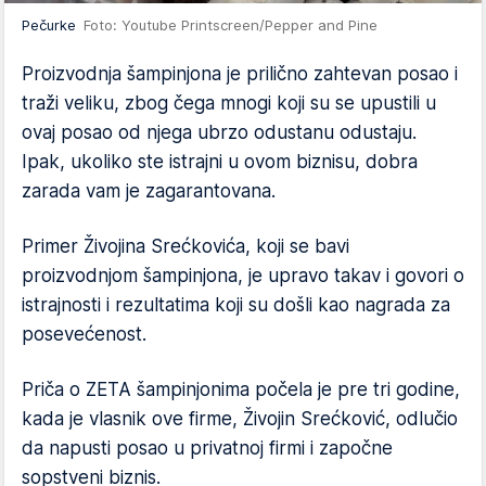
Pečurke
Foto: Youtube Printscreen/Pepper and Pine
Proizvodnja šampinjona je prilično zahtevan posao i
traži veliku, zbog čega mnogi koji su se upustili u
ovaj posao od njega ubrzo odustanu odustaju.
Ipak, ukoliko ste istrajni u ovom biznisu, dobra
zarada vam je zagarantovana.
Primer Živojina Srećkovića, koji se bavi
proizvodnjom šampinjona, je upravo takav i govori o
istrajnosti i rezultatima koji su došli kao nagrada za
posevećenost.
Priča o ZETA šampinjonima počela je pre tri godine,
kada je vlasnik ove firme, Živojin Srećković, odlučio
da napusti posao u privatnoj firmi i započne
sopstveni biznis.