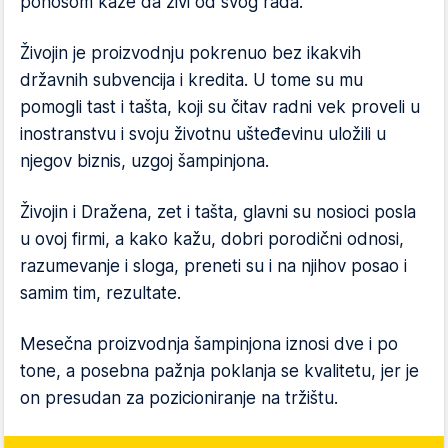
ponosom kaže da živi od svog rada.
Živojin je proizvodnju pokrenuo bez ikakvih
državnih subvencija i kredita. U tome su mu
pomogli tast i tašta, koji su čitav radni vek proveli u
inostranstvu i svoju životnu ušteđevinu uložili u
njegov biznis, uzgoj šampinjona.
Živojin i Dražena, zet i tašta, glavni su nosioci posla
u ovoj firmi, a kako kažu, dobri porodični odnosi,
razumevanje i sloga, preneti su i na njihov posao i
samim tim, rezultate.
Mesečna proizvodnja šampinjona iznosi dve i po
tone, a posebna pažnja poklanja se kvalitetu, jer je
on presudan za pozicioniranje na tržištu.