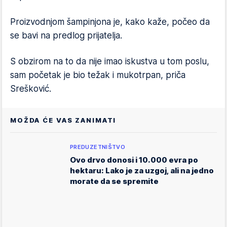
Proizvodnjom šampinjona je, kako kaže, počeo da
se bavi na predlog prijatelja.
S obzirom na to da nije imao iskustva u tom poslu,
sam početak je bio težak i mukotrpan, priča
Srešković.
MOŽDA ĆE VAS ZANIMATI
PREDUZETNIŠTVO
Ovo drvo donosi i 10.000 evra po
hektaru: Lako je za uzgoj, ali na jedno
morate da se spremite