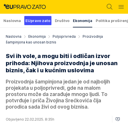
Naslovna
EUpravo zato
Društvo
Ekonomija
Politika proširen
Naslovna
Ekonomija
Poljoprivreda
Proizvodnja
šampinjona kao unosan biznis
Svi ih vole, a mogu biti i odličan izvor
prihoda: Njihova proizvodnja je unosan
biznis, čak i u kućnim uslovima
Proizvodnja šampinjona jedan je od najboljih
projekata u poljoprivredi, gde na malom
prostoru može da zarađuje mnogo ljudi. To
potvrđuje i priča Živojina Srećkovića čija
porodica sada živi od ovog biznisa.
Objavljeno 22.02.2025. 8:35h