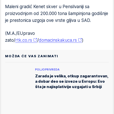
Maleni gradić Kenet skver u Pensilvaniji sa
proizvodnjom od 200.000 tona šampinjona godišnje
je prestonica uzgoja ove vrste gljiva u SAD.
(M.A./EUpravo
zato/
rtk.co.rs
/
domacinskakuca.rs
)
MOŽDA ĆE VAS ZANIMATI
POLJOPRIVREDA
Zarada je velika, otkup zagarantovan,
a dobar deo se izveze u Evropu: Evo
šta je najisplativije uzgajati u Srbiji