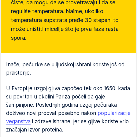
čiste, da mogu da se provetravaju i da se
reguliše temperatura. Naime, ukoliko
temperatura supstrata pređe 30 stepeni to
može uništiti micelije što je prva faza rasta
spora.
Inače, pečurke se u ljudskoj ishrani koriste još od
praistorije.
U Evropi je uzgoj gljiva započeo tek oko 1650. kada
su povrtari u okolini Pariza počeli da gaje
šampinjone. Poslednjih godina uzgoj pečuraka
doživeo novi procvat posebno nakon
popularizacije
veganstva
i zdrave ishrane, jer se gljive koriste vrlo
značajan izvor proteina.