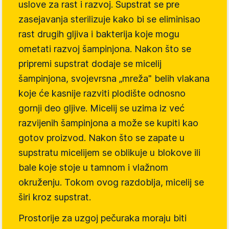
uslove za rast i razvoj. Supstrat se pre
zasejavanja sterilizuje kako bi se eliminisao
rast drugih gljiva i bakterija koje mogu
ometati razvoj šampinjona. Nakon što se
pripremi supstrat dodaje se micelij
šampinjona, svojevrsna „mreža" belih vlakana
koje će kasnije razviti plodište odnosno
gornji deo gljive. Micelij se uzima iz već
razvijenih šampinjona a može se kupiti kao
gotov proizvod. Nakon što se zapate u
supstratu micelijem se oblikuje u blokove ili
bale koje stoje u tamnom i vlažnom
okruženju. Tokom ovog razdoblja, micelij se
širi kroz supstrat.
Prostorije za uzgoj pečuraka moraju biti