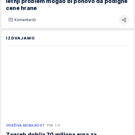
letnji problem mogao bi ponovo da podigne
cene hrane
Komentariši
IZDVAJAMO
ODRŽIVA MOBILNOST
PRE 1 H
Zagreb dobija 70 miliona evra za