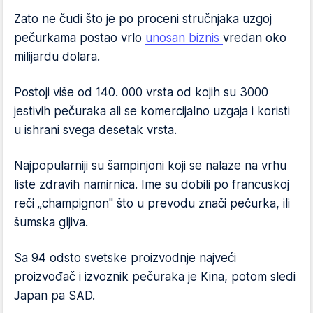
Zato ne čudi što je po proceni stručnjaka uzgoj
pečurkama postao vrlo
unosan biznis
vredan oko
milijardu dolara.
Postoji više od 140. 000 vrsta od kojih su 3000
jestivih pečuraka ali se komercijalno uzgaja i koristi
u ishrani svega desetak vrsta.
Najpopularniji su šampinjoni koji se nalaze na vrhu
liste zdravih namirnica. Ime su dobili po francuskoj
reči „champignon" što u prevodu znači pečurka, ili
šumska gljiva.
Sa 94 odsto svetske proizvodnje najveći
proizvođač i izvoznik pečuraka je Kina, potom sledi
Japan pa SAD.