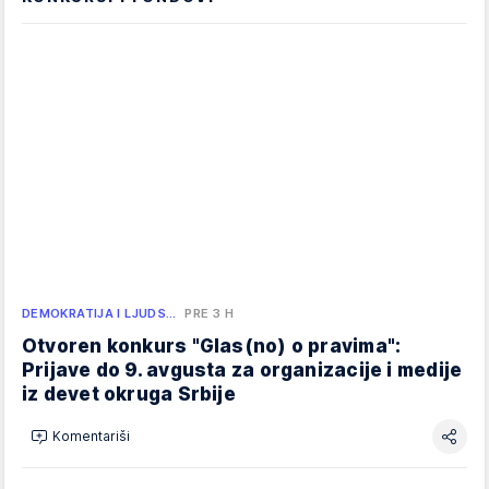
DEMOKRATIJA I LJUDS…
PRE 3 H
Otvoren konkurs "Glas(no) o pravima":
Prijave do 9. avgusta za organizacije i medije
iz devet okruga Srbije
Komentariši