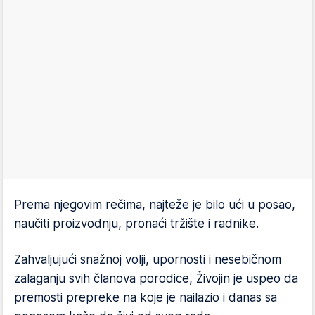
Prema njegovim rečima, najteže je bilo ući u posao,
naučiti proizvodnju, pronaći tržište i radnike.
Zahvaljujući snažnoj volji, upornosti i nesebičnom
zalaganju svih članova porodice, Živojin je uspeo da
premosti prepreke na koje je nailazio i danas sa