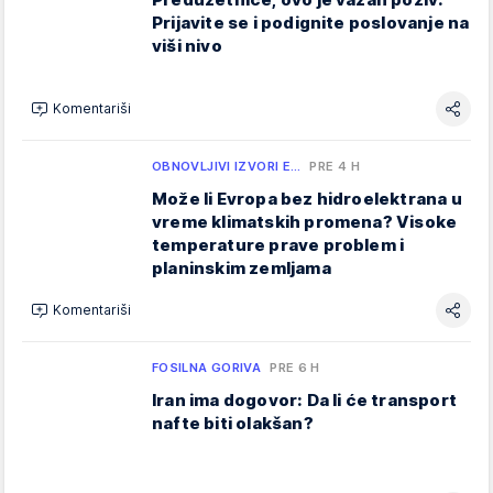
Prijavite se i podignite poslovanje na
viši nivo
Komentariši
OBNOVLJIVI IZVORI E…
PRE 4 H
Može li Evropa bez hidroelektrana u
vreme klimatskih promena? Visoke
temperature prave problem i
planinskim zemljama
Komentariši
FOSILNA GORIVA
PRE 6 H
Iran ima dogovor: Da li će transport
nafte biti olakšan?