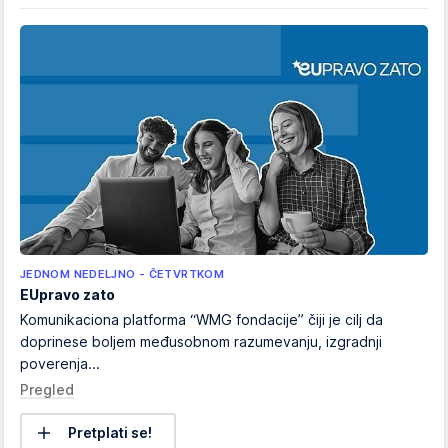
JEDNOM NEDELJNO - ČETVRTKOM
EUpravo zato
Komunikaciona platforma “WMG fondacije” čiji je cilj da
doprinese boljem međusobnom razumevanju, izgradnji
poverenja...
Pregled
Pretplati se!