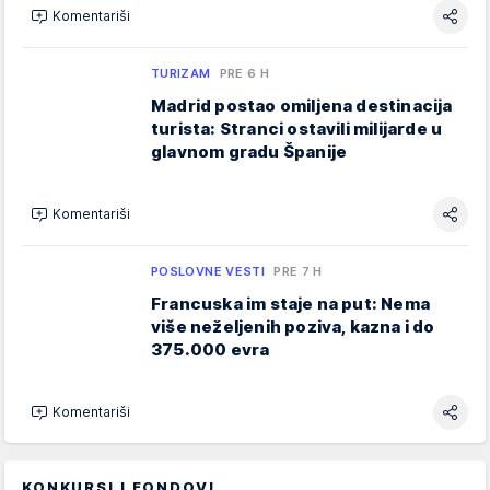
Komentariši
TURIZAM
PRE 6 H
Madrid postao omiljena destinacija
turista: Stranci ostavili milijarde u
glavnom gradu Španije
Komentariši
POSLOVNE VESTI
PRE 7 H
Francuska im staje na put: Nema
više neželjenih poziva, kazna i do
375.000 evra
Komentariši
KONKURSI I FONDOVI