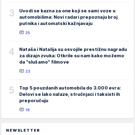
3
Uvodi se kazna za one koji se sami voze u
automobilima: Novi radari prepoznaju broj
putnika i automatski kažnjavaju
25
4
Nataša i Natalija su osvojile prestižnu nagradu
za dizajn zvuka: Otkrile su nam kako možemo
da "slušamo" filmove
23
5
Top 5 pouzdanih automobila do 3.000 evra:
Delovi se lako nalaze, stručnjaci i taksisti ih
preporučuju
18
NEWSLETTER