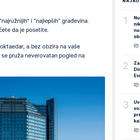
NAJKO
1
Nu
najružnijih" i "najlepših" građevina.
ni
ćete da je posetite.
nu
ob
oktaedar, a bez obzira na vaše
va se pruža neverovatan pogled na
2
Za
Di
Ev
3
Uv
vo
pr
ka