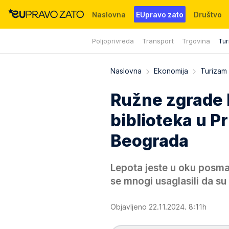
Naslovna
EUpravo zato
Društvo
Poljoprivreda
Transport
Trgovina
Tur
Događaji
News
WMG fondacija
Naslovna
Ekonomija
Turizam
Ružne zgrade 
biblioteka u Pr
Beograda
Lepota jeste u oku posmat
se mnogi usaglasili da su
Objavljeno 22.11.2024. 8:11h