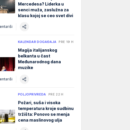
Mercedesa? Liderka u
senci muža, zaslužna za
klasu kojoj se ceo svet divi
ntariši
KALENDAR DOGAĐAJA
PRE 19 H
Magija italijanskog
belkanta u čast
Međunarodnog dana
muzike
ntariši
POLJOPRIVREDA
PRE 22 H
Požari, suša i visoka
temperatura kroje sudbinu
tržišta: Ponovo se menja
cena maslinovog ulja