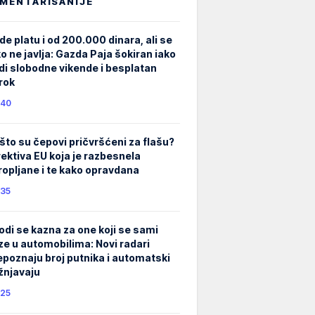
MENTARISANIJE
de platu i od 200.000 dinara, ali se
ko ne javlja: Gazda Paja šokiran iako
di slobodne vikende i besplatan
rok
40
što su čepovi pričvršćeni za flašu?
rektiva EU koja je razbesnela
ropljane i te kako opravdana
35
odi se kazna za one koji se sami
ze u automobilima: Novi radari
epoznaju broj putnika i automatski
žnjavaju
25