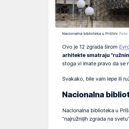
Nacionalna biblioteka u Prištini
Foto:
Ovo je 12 zgrada širom
Evr
arhitekte smatraju "ružni
stoga vi imate pravo da se n
Svakako, bile vam lepe ili r
Nacionalna bibliot
Nacionalna biblioteka u Priš
"najružnijih zgrada na svetu"