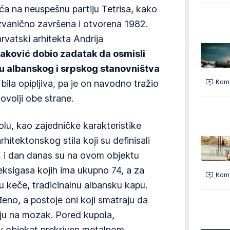
ća na neuspešnu partiju Tetrisa, kako
 zvanično završena i otvorena 1982.
hrvatski arhitekta Andrija
aković dobio zadatak da osmisli
u albanskog i srpskog stanovništva
bila opipljiva, pa je on navodno tražio
Kome
ovolji obe strane.
olu, kao zajedničke karakteristike
hitektonskog stila koji su definisali
k, i dan danas su na ovom objektu
leksigasa kojih ima ukupno 74, a za
Kome
ju keče, tradicinalnu albansku kapu.
đeno, a postoje oni koji smatraju da
ju na mozak. Pored kupola,
itav objekat prekriven metalnom