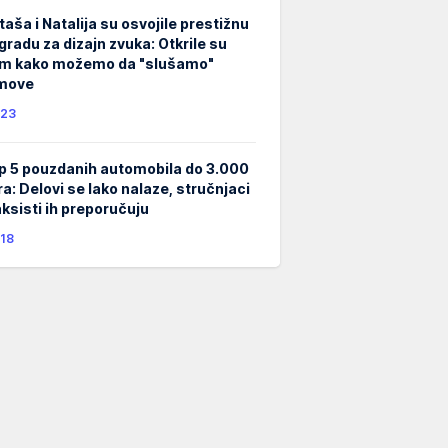
taša i Natalija su osvojile prestižnu
gradu za dizajn zvuka: Otkrile su
m kako možemo da "slušamo"
lmove
23
p 5 pouzdanih automobila do 3.000
ra: Delovi se lako nalaze, stručnjaci
taksisti ih preporučuju
18