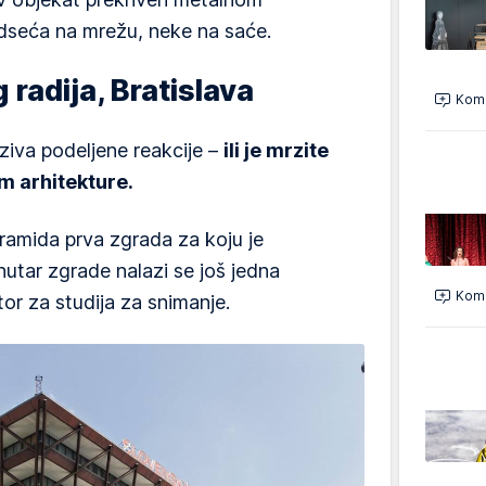
dseća na mrežu, neke na saće.
radija, Bratislava
Kome
ziva podeljene reakcije –
ili je mrzite
m arhitekture.
iramida prva zgrada za koju je
nutar zgrade nalazi se još jedna
Kome
tor za studija za snimanje.