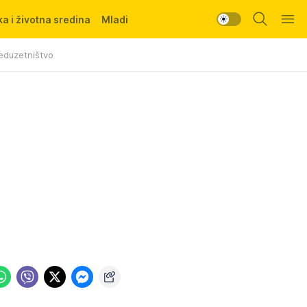
a i životna sredina
Mladi
eduzetništvo