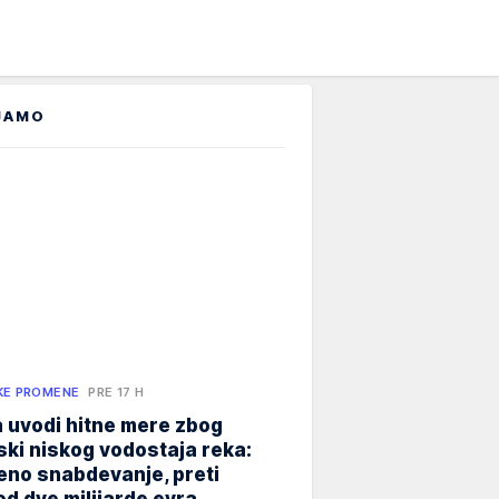
JAMO
KE PROMENE
PRE 17 H
 uvodi hitne mere zbog
jski niskog vodostaja reka:
eno snabdevanje, preti
od dve milijarde evra