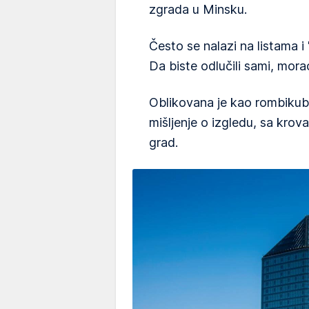
zgrada u Minsku.
Često se nalazi na listama i "
Da biste odlučili sami, mora
Oblikovana je kao rombikub
mišljenje o izgledu, sa kro
grad.