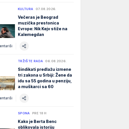
KULTURA
07.08.2026.
Večeras je Beograd
muzička prestonica
Evrope: Nik Kejv stiže na
Kalemegdan
ntariši
TRŽIŠTE RADA
06.08.2026.
Sindikati predlažu izmene
tri zakona u Srbiji: Žene da
idu sa 55 godina u penziju,
a muškarci sa 60
ntariši
SPONA
PRE 18 H
Kako je Berta Benc
oblikovala istoriju