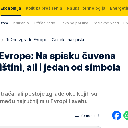
Ekonomija
Politika proširenja
Nauka i tehnologija
Energetik
izam
Industrija
Tržište rada
Fiskalna politika
Poslovne vesti
Pr
Ružne zgrade Evrope: I Geneks na spisku
Evrope: Na spisku čuvena
ištini, ali i jedan od simbola
rača, ali postoje zgrade oko kojih su
 među najružnijim u Evropi i svetu.
Komentariši