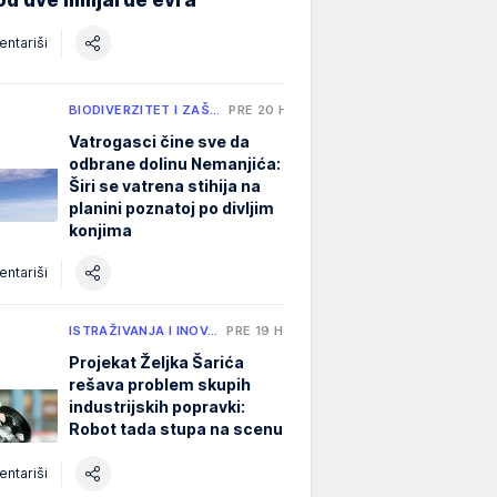
ntariši
BIODIVERZITET I ZAŠ…
PRE 20 H
Vatrogasci čine sve da
odbrane dolinu Nemanjića:
Širi se vatrena stihija na
planini poznatoj po divljim
konjima
ntariši
ISTRAŽIVANJA I INOV…
PRE 19 H
Projekat Željka Šarića
rešava problem skupih
industrijskih popravki:
Robot tada stupa na scenu
ntariši