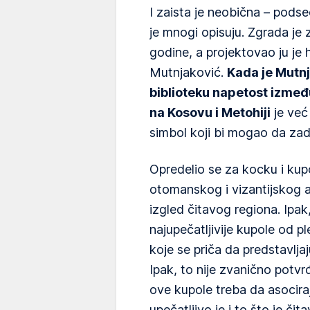
I zaista je neobična – podse
je mnogi opisuju. Zgrada je
godine, a projektovao ju je 
Mutnjaković.
Kada je Mutnj
biblioteku napetost izmeđ
na Kosovu i Metohiji
je već 
simbol koji bi mogao da zad
Opredelio se za kocku i kup
otomanskog i vizantijskog ar
izgled čitavog regiona. Ipa
najupečatljivije kupole od p
koje se priča da predstavlja
Ipak, to nije zvanično potvr
ove kupole treba da asocira
upečatljivo je i to što je č