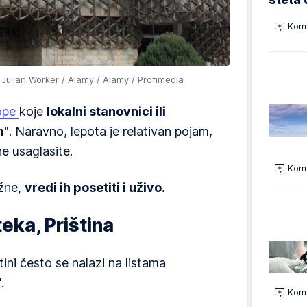
Kome
 Julian Worker / Alamy / Alamy / Profimedia
ope
koje
lokalni stanovnici ili
m"
. Naravno, lepota je relativan pojam,
e usaglasite.
Kome
užne,
vredi ih posetiti i uživo.
eka, Priština
tini često se nalazi na listama
.
Kome