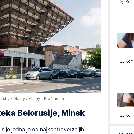
Kome
Kome
ersby / Alamy / Alamy / Profimedia
teka Belorusije, Minsk
Kome
sije jedna je od najkontroverznijih