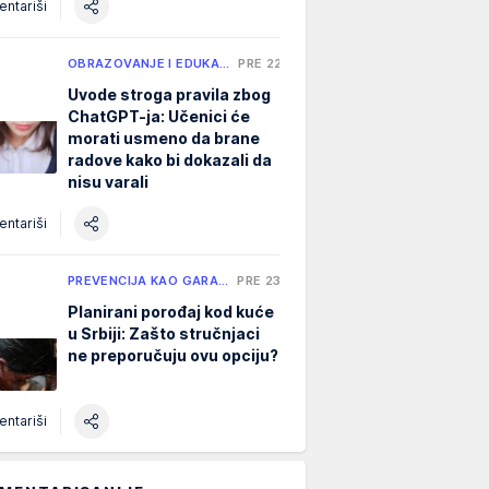
ntariši
OBRAZOVANJE I EDUKA…
PRE 22 H
Uvode stroga pravila zbog
ChatGPT-ja: Učenici će
morati usmeno da brane
radove kako bi dokazali da
nisu varali
ntariši
PREVENCIJA KAO GARA…
PRE 23 H
Planirani porođaj kod kuće
u Srbiji: Zašto stručnjaci
ne preporučuju ovu opciju?
ntariši