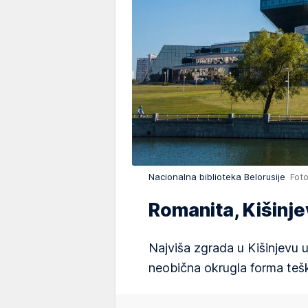
Nacionalna biblioteka Belorusije
Foto
Romanita, Kišinje
Najviša zgrada u Kišinjevu u
neobična okrugla forma teš