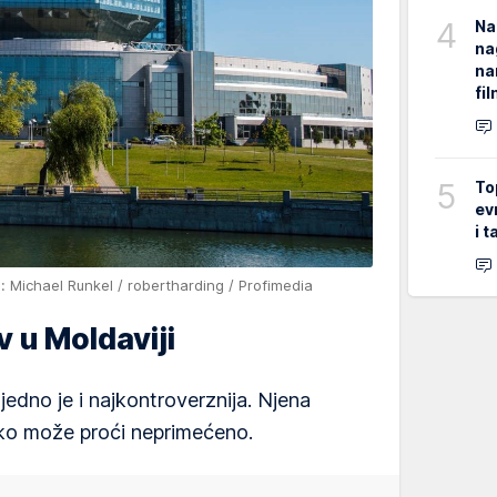
4
Na
na
na
fi
5
To
ev
i 
: Michael Runkel / robertharding / Profimedia
v u Moldaviji
jedno je i najkontroverznija. Njena
ko može proći neprimećeno.