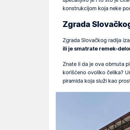
konstrukcijom koja neke po
Zgrada Slovačkog 
Zgrada Slovačkog radija iza
ili je smatrate remek-delo
Znate li da je ova obrnuta p
korišćeno ovoliko čelika? U
piramida koja služi kao pros