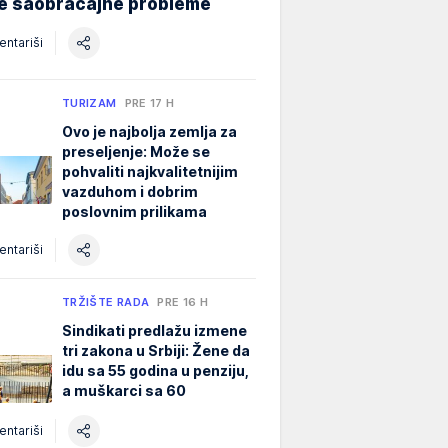
ne saobraćajne probleme
ntariši
TURIZAM
PRE 17 H
Ovo je najbolja zemlja za
preseljenje: Može se
pohvaliti najkvalitetnijim
vazduhom i dobrim
poslovnim prilikama
ntariši
TRŽIŠTE RADA
PRE 16 H
Sindikati predlažu izmene
tri zakona u Srbiji: Žene da
idu sa 55 godina u penziju,
a muškarci sa 60
ntariši