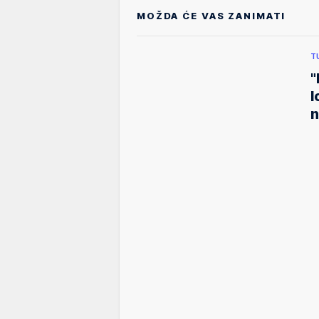
MOŽDA ĆE VAS ZANIMATI
T
"
l
n