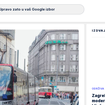
Upravo zato u vaš Google izbor
IZDVA
ODRŽIVA
Zagreb
modern