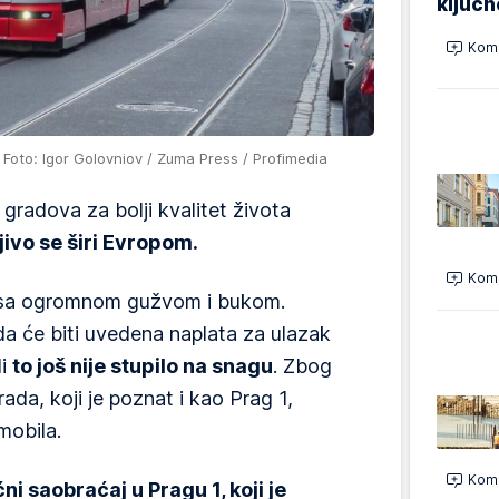
ključ
Kome
e
Foto: Igor Golovniov / Zuma Press / Profimedia
gradova za bolji kvalitet života
ivo se širi Evropom.
Kome
 sa ogromnom gužvom i bukom.
da će biti uvedena naplata za ulazak
li
to još nije stupilo na snagu
. Zbog
ada, koji je poznat i kao Prag 1,
mobila.
Kome
ni saobraćaj u Pragu 1, koji je