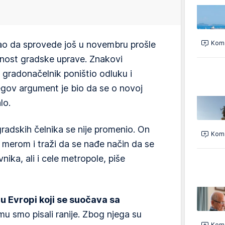
ao da sprovede još u novembru prošle
Kome
asnost gradske uprave. Znakovi
e gradonačelnik poništio odluku i
egov argument je bio da se o novoj
lo.
radskih čelnika se nije promenio. On
Kome
m merom i traži da se nađe način da se
ika, ali i cele metropole, piše
i u Evropi koji se suočava sa
mu smo pisali ranije. Zbog njega su
Kome