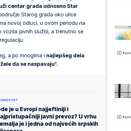
juži centar grada odnosno Star
odručje Starog grada oko ulice
ma novoj odluci, u ovom periodu na
 vozila javnih službi, a trenutno se
egulaciju.
Kome
jeg, a po mnogima i
najlepšeg dela
 žele da se naspavaju".
RANSPORT
de je u Evropi najjeftiniji i
ajpristupačniji javni prevoz? U vrhu
Kome
emalja je i jedna od najvećih srpskih