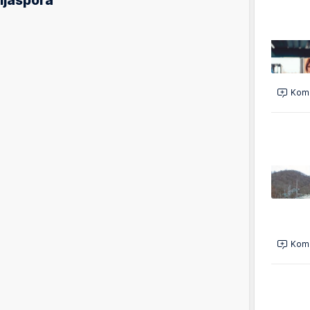
ijaspora
Kome
Kome