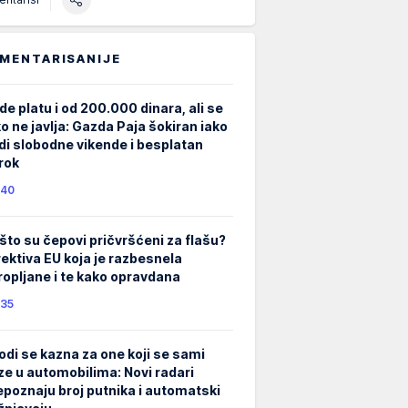
MENTARISANIJE
de platu i od 200.000 dinara, ali se
ko ne javlja: Gazda Paja šokiran iako
di slobodne vikende i besplatan
rok
40
što su čepovi pričvršćeni za flašu?
rektiva EU koja je razbesnela
ropljane i te kako opravdana
35
odi se kazna za one koji se sami
ze u automobilima: Novi radari
epoznaju broj putnika i automatski