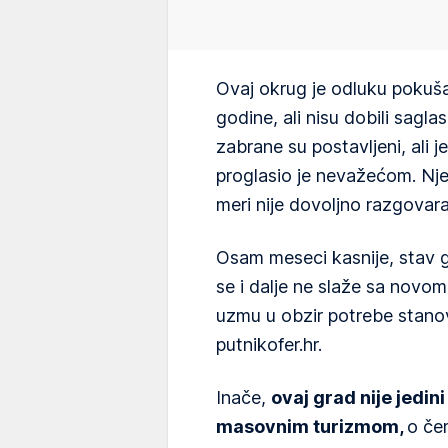
Ovaj okrug je odluku pokuš
godine, ali nisu dobili sagl
zabrane su postavljeni, ali j
proglasio je nevažećom. Nj
meri nije dovoljno razgovara
Osam meseci kasnije, stav g
se i dalje ne slaže sa novo
uzmu u obzir potrebe stanovn
putnikofer.hr.
Inače,
ovaj grad nije jedin
masovnim turizmom,
o če