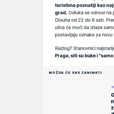
turistima poznatiji kao na
grad.
Odluka se odnosi na p
Dlouha od 22 do 6 sati. Pre
ulice će moći da izlaze samo
postavljaju oznake za novu r
Razlog? Stanovnici najstari
Praga, siti su buke i "samo
MOŽDA ĆE VAS ZANIMATI
T
G
n
z