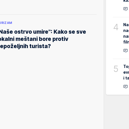
ka
URIZAM
4
Na
na
Naše ostrvo umire": Kako se sve
na
okalni meštani bore protiv
fi
epoželjnih turista?
5
To
ev
i 