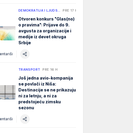
DEMOKRATIJA I LJUDS…
PRE 17 H
Otvoren konkurs "Glas(no)
o pravima": Prijave do 9.
avgusta za organizacije i
medije iz devet okruga
Srbije
ntariši
TRANSPORT
PRE 16 H
Još jedna avio-kompanija
se povlači iz Niša:
Destinacije se ne prikazuju
ni za letnju, a ni za
predstojeću zimsku
sezonu
ntariši