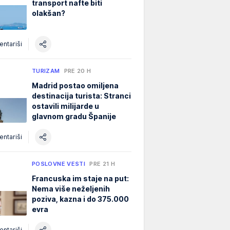
transport nafte biti
olakšan?
ntariši
TURIZAM
PRE 20 H
Madrid postao omiljena
destinacija turista: Stranci
ostavili milijarde u
glavnom gradu Španije
ntariši
POSLOVNE VESTI
PRE 21 H
Francuska im staje na put:
Nema više neželjenih
poziva, kazna i do 375.000
evra
ntariši