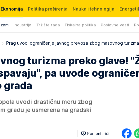
Ekonomija
Politika proširenja
Nauka i tehnologija
Energetik
izam
Industrija
Tržište rada
Fiskalna politika
Poslovne vesti
Pr
Prag uvodi ograničenje javnog prevoza zbog masovnog turizma
ovnog turizma preko glave! "
spavaju", pa uvode ograniče
o grada
opola uvodi drastičnu meru zbog
m gradu je usmerena na gradski
Komentariši