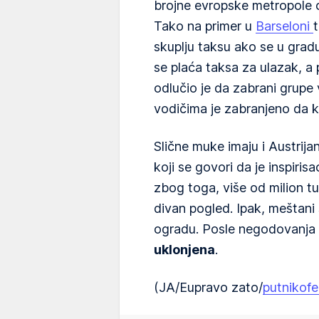
brojne evropske metropole o
Tako na primer u
Barseloni
t
skuplju taksu ako se u grad
se plaća taksa za ulazak, a
odlučio je da zabrani grupe
vodičima je zabranjeno da k
Slične muke imaju i Austrija
koji se govori da je inspirisa
zbog toga, više od milion tur
divan pogled. Ipak, meštani s
ogradu. Posle negodovanja
uklonjena
.
(JA/Eupravo zato/
putnikofe