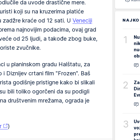
dlučile da uvode drastične mere.
uristi koji su na kruzerima platiće
u zadžre kraće od 12 sati. U
Veneciji
NAJKO
 prema najnovijim podacima, ovaj grad
1
Nu
 veće od 25 ljudi, a takođe zbog buke,
ni
oriste zvučnike.
nu
ob
nci u planinskom gradu Halštatu, za
o i Diznijev crtani film "Frozen". Baš
ista godišnje pristigne kako bi slikali
2
Za
Di
u bili toliko ogorčeni da su podigli
Ev
 na društvenim mrežama, ograda je
3
Uv
r
)
vo
pr