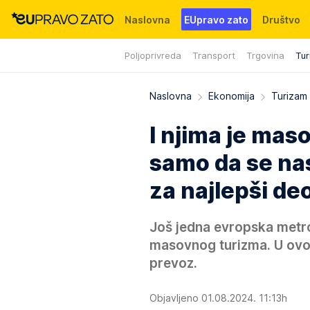
Naslovna
EUpravo zato
Društvo
Poljoprivreda
Transport
Trgovina
Tur
Događaji
News
WMG fondacija
Naslovna
Ekonomija
Turizam
I njima je mas
samo da se na
za najlepši de
Još jedna evropska metr
masovnog turizma. U ovo
prevoz.
Objavljeno 01.08.2024. 11:13h