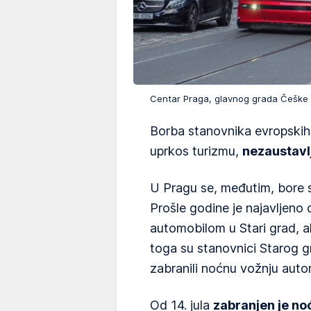
Centar Praga, glavnog grada Češk
Borba stanovnika evropskih 
uprkos turizmu,
nezaustavlj
U Pragu se, međutim, bore
Prošle godine je najavljeno 
automobilom u Stari grad, a
toga su stanovnici Starog gr
zabranili noćnu vožnju auto
Od 14. jula
zabranjen je noć