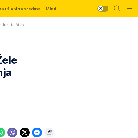
a i životna sredina
Mladi
eduzetništvo
Žele
nja