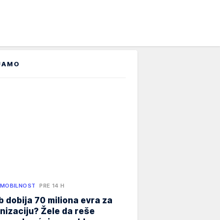
JAMO
 MOBILNOST
PRE 14 H
 dobija 70 miliona evra za
izaciju? Žele da reše