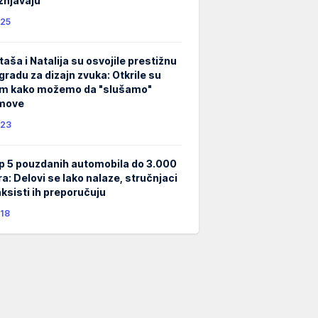
žnjavaju
25
taša i Natalija su osvojile prestižnu
gradu za dizajn zvuka: Otkrile su
m kako možemo da "slušamo"
lmove
23
p 5 pouzdanih automobila do 3.000
ra: Delovi se lako nalaze, stručnjaci
taksisti ih preporučuju
18