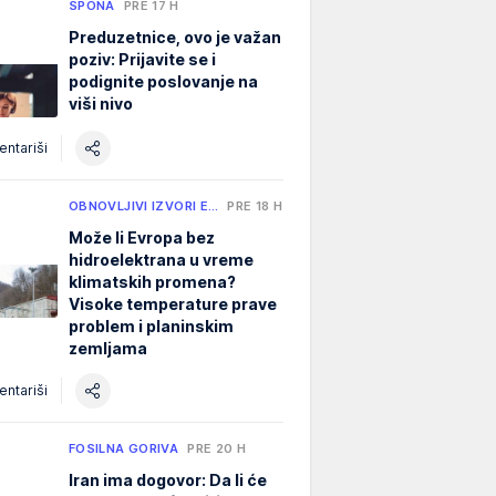
SPONA
PRE 17 H
Preduzetnice, ovo je važan
poziv: Prijavite se i
podignite poslovanje na
viši nivo
ntariši
OBNOVLJIVI IZVORI E…
PRE 18 H
Može li Evropa bez
hidroelektrana u vreme
klimatskih promena?
Visoke temperature prave
problem i planinskim
zemljama
ntariši
FOSILNA GORIVA
PRE 20 H
Iran ima dogovor: Da li će