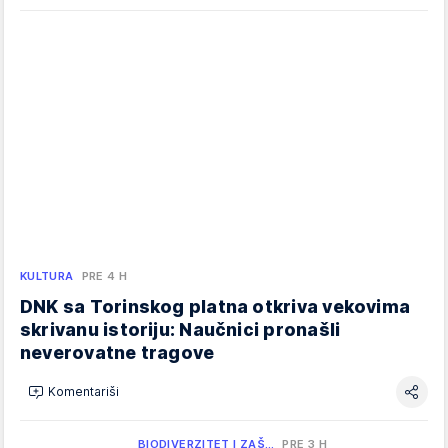
KULTURA
PRE 4 H
DNK sa Torinskog platna otkriva vekovima
skrivanu istoriju: Naučnici pronašli
neverovatne tragove
Komentariši
BIODIVERZITET I ZAŠ…
PRE 3 H