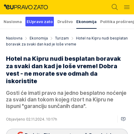
Naslovna
EUpravo zato
Društvo
Ekonomija
Politika proširen
Naslovna
Ekonomija
Turizam
Hotel na Kipru nudi besplatan
boravak za svaki dan kad je loše vreme
Hotel na Kipru nudi besplatan boravak
za svaki dan kad je loše vreme! Dobra
vest - ne morate sve odmah da
iskoristite
Gosti će imati pravo na jedno besplatno noćenje
za svaki dan tokom kojeg rizort na Kipru ne
ispuni "garanciju sunčanih dana".
Objavljeno 02.11.2024. 10:17h