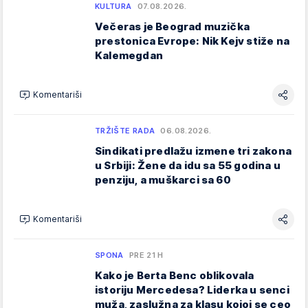
KULTURA
07.08.2026.
Večeras je Beograd muzička
prestonica Evrope: Nik Kejv stiže na
Kalemegdan
Komentariši
TRŽIŠTE RADA
06.08.2026.
Sindikati predlažu izmene tri zakona
u Srbiji: Žene da idu sa 55 godina u
penziju, a muškarci sa 60
Komentariši
SPONA
PRE 21 H
Kako je Berta Benc oblikovala
istoriju Mercedesa? Liderka u senci
muža, zaslužna za klasu kojoj se ceo