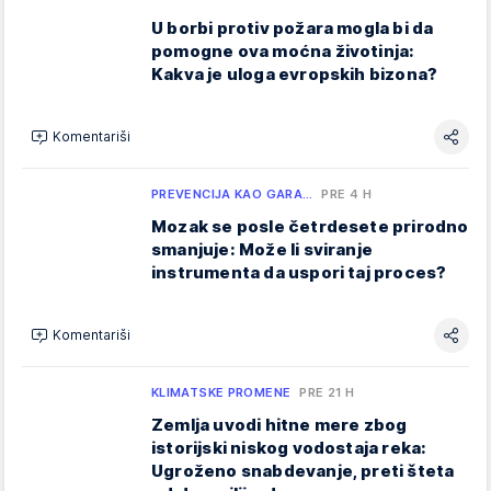
U borbi protiv požara mogla bi da
pomogne ova moćna životinja:
Kakva je uloga evropskih bizona?
Komentariši
PREVENCIJA KAO GARA…
PRE 4 H
Mozak se posle četrdesete prirodno
smanjuje: Može li sviranje
instrumenta da uspori taj proces?
Komentariši
KLIMATSKE PROMENE
PRE 21 H
Zemlja uvodi hitne mere zbog
istorijski niskog vodostaja reka:
Ugroženo snabdevanje, preti šteta