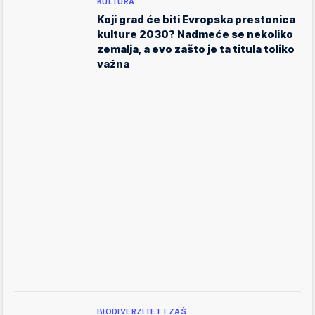
KULTURA
Koji grad će biti Evropska prestonica
kulture 2030? Nadmeće se nekoliko
zemalja, a evo zašto je ta titula toliko
važna
BIODIVERZITET I ZAŠ…