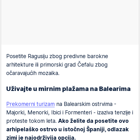
Posetite Ragusiju zbog predivne barokne
arhitekture ili primorski grad Čefalu zbog
očaravajućih mozaika.
Uživajte u mirnim plažama na Balearima
Prekomerni turizam
na Balearskim ostrvima -
Majorki, Menorki, Ibici i Formenteri - izaziva tenzije i
proteste tokom leta.
Ako želite da posetite ovo
arhipelaško ostrvo u istočnoj Španiji, odlazak
zimi je najodrživija opcija.