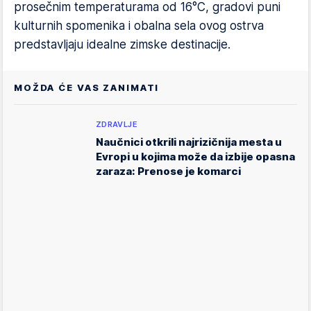
prosečnim temperaturama od 16°C, gradovi puni
kulturnih spomenika i obalna sela ovog ostrva
predstavljaju idealne zimske destinacije.
MOŽDA ĆE VAS ZANIMATI
ZDRAVLJE
Naučnici otkrili najrizičnija mesta u
Evropi u kojima može da izbije opasna
zaraza: Prenose je komarci