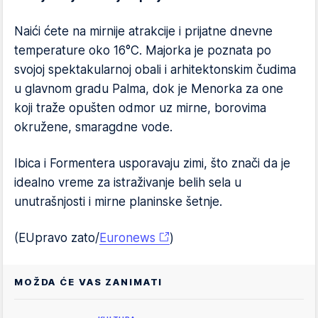
Naići ćete na mirnije atrakcije i prijatne dnevne
temperature oko 16°C. Majorka je poznata po
svojoj spektakularnoj obali i arhitektonskim čudima
u glavnom gradu Palma, dok je Menorka za one
koji traže opušten odmor uz mirne, borovima
okružene, smaragdne vode.
Ibica i Formentera usporavaju zimi, što znači da je
idealno vreme za istraživanje belih sela u
unutrašnjosti i mirne planinske šetnje.
(EUpravo zato/
Euronews
)
MOŽDA ĆE VAS ZANIMATI