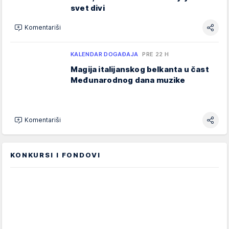
svet divi
Komentariši
KALENDAR DOGAĐAJA
PRE 22 H
Magija italijanskog belkanta u čast
Međunarodnog dana muzike
Komentariši
KONKURSI I FONDOVI