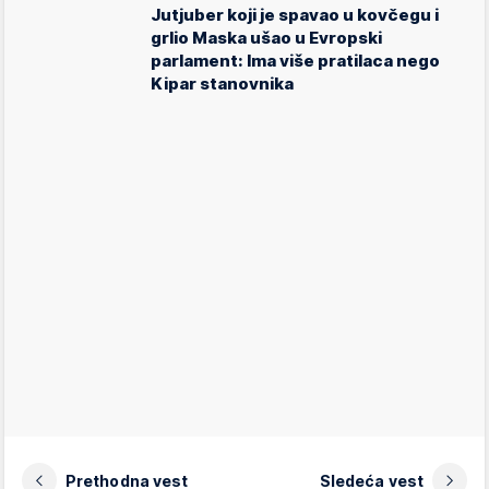
Jutjuber koji je spavao u kovčegu i
grlio Maska ušao u Evropski
parlament: Ima više pratilaca nego
Kipar stanovnika
Prethodna vest
Sledeća vest