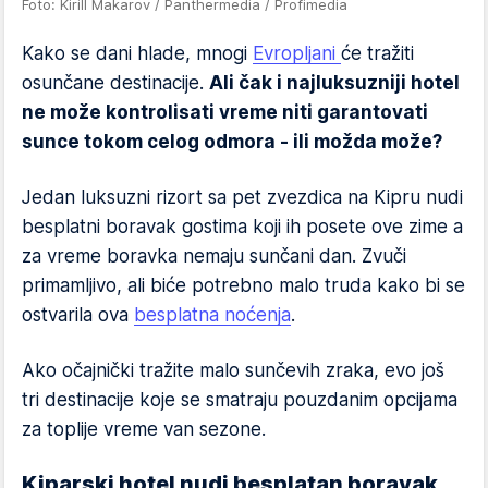
Foto: Kirill Makarov / Panthermedia / Profimedia
Kako se dani hlade, mnogi
Evropljani
će tražiti
osunčane destinacije.
Ali čak i najluksuzniji hotel
ne može kontrolisati vreme niti garantovati
sunce tokom celog odmora - ili možda može?
Jedan luksuzni rizort sa pet zvezdica na Kipru nudi
besplatni boravak gostima koji ih posete ove zime a
za vreme boravka nemaju sunčani dan. Zvuči
primamljivo, ali biće potrebno malo truda kako bi se
ostvarila ova
besplatna noćenja
.
Ako očajnički tražite malo sunčevih zraka, evo još
tri destinacije koje se smatraju pouzdanim opcijama
za toplije vreme van sezone.
Kiparski hotel nudi besplatan boravak