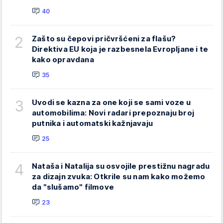
40
2
Zašto su čepovi pričvršćeni za flašu?
Direktiva EU koja je razbesnela Evropljane i te
kako opravdana
35
3
Uvodi se kazna za one koji se sami voze u
automobilima: Novi radari prepoznaju broj
putnika i automatski kažnjavaju
25
4
Nataša i Natalija su osvojile prestižnu nagradu
za dizajn zvuka: Otkrile su nam kako možemo
da "slušamo" filmove
23