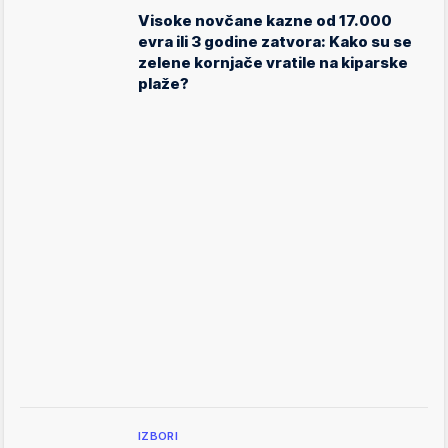
Visoke novčane kazne od 17.000
evra ili 3 godine zatvora: Kako su se
zelene kornjače vratile na kiparske
plaže?
IZBORI