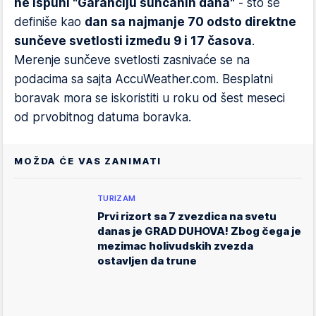
ne ispuni "Garanciju sunčanih dana"
- što se
definiše kao
dan sa najmanje 70 odsto direktne
sunčeve svetlosti između 9 i 17 časova
.
Merenje sunčeve svetlosti zasnivaće se na
podacima sa sajta AccuWeather.com. Besplatni
boravak mora se iskoristiti u roku od šest meseci
od prvobitnog datuma boravka.
MOŽDA ĆE VAS ZANIMATI
TURIZAM
Prvi rizort sa 7 zvezdica na svetu
danas je GRAD DUHOVA! Zbog čega je
mezimac holivudskih zvezda
ostavljen da trune