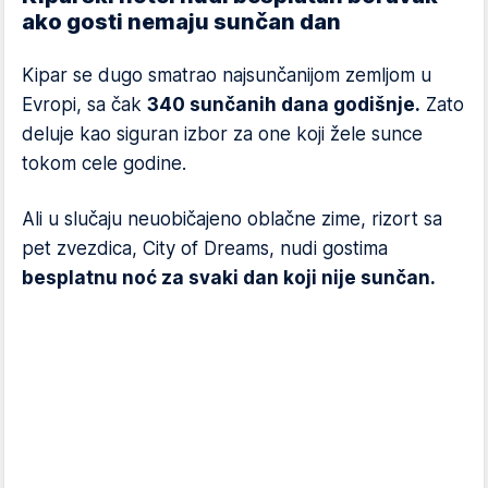
ako gosti nemaju sunčan dan
Kipar se dugo smatrao najsunčanijom zemljom u
Evropi, sa čak
340 sunčanih dana godišnje.
Zato
deluje kao siguran izbor za one koji žele sunce
tokom cele godine.
Ali u slučaju neuobičajeno oblačne zime, rizort sa
pet zvezdica, City of Dreams, nudi gostima
besplatnu noć za svaki dan koji nije sunčan.