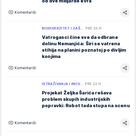
od dve milijarde evra
Komentariši
BIODIVERZITET I ZAŠ…
PRE 23 H
Vatrogasci čine sve da odbrane
dolinu Nemanjića: Širi se vatrena
stihija na planini poznatoj po divljim
konjima
Komentariši
ISTRAŽIVANJA I INOV…
PRE 22 H
Projekat Željka Šarića rešava
problem skupih industrijskih
popravki: Robot tada stupa na scenu
Komentariši