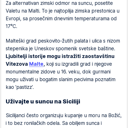
Za alternativan zimski odmor na suncu, posetite
Valetu na Malti. To je najtoplija zimska prestonica u
Evropi, sa prosečnim dnevnim temperaturama od
17°C.
Malteški grad peskovito-žutih palata i ulica s nizom
stepenika je Uneskov spomenik svetske baštine.
Ljubitelji istorije mogu istražiti zaostavštinu
Vitezova
Malte
,
koji su izgradili grad i njegove
monumentalne zidove u 16. veku, dok gurmani
mogu uživati u bogatim slanim pecivima poznatim
kao 'pastizz'.
Uživajte u suncu na Siciliji
Sicilijanci često organizuju kupanje u moru na Božić,
i to bez ronilačkih odela. Sa obiljem sunca i