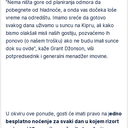
"Nema ništa gore od planiranja odmora da
pobegnete od hladnoće, a onda vas dočeka loše
vreme na odredištu. Imamo sreće da gotovo
svakog dana uživamo u suncu na Kipru, ali kako
bismo olakšali misli naših gostiju, pozvaćemo ih
ponovo (o našem trošku) ako ne budu imali sunce
dok su ovde", kaže Grant Džonson, viši
potpredsednik i generalni menadžer imovine.
U okviru ove ponude, gosti će imati pravo na j
edno
besplatno noćenje za svaki dan u kojem rizort