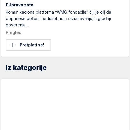
EUpravo zato
Komunikaciona platforma “WMG fondacije” čiji je cilj da
doprinese boljem međusobnom razumevanju, izgradnji
poverenja...
Pregled
Pretplati se!
Iz kategorije