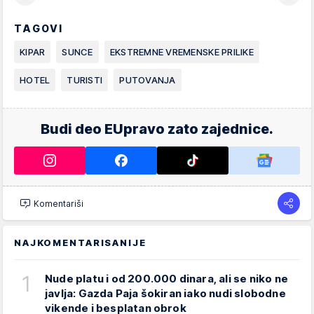
TAGOVI
KIPAR
SUNCE
EKSTREMNE VREMENSKE PRILIKE
HOTEL
TURISTI
PUTOVANJA
Budi deo EUpravo zato zajednice.
Komentariši
NAJKOMENTARISANIJE
1
Nude platu i od 200.000 dinara, ali se niko ne
javlja: Gazda Paja šokiran iako nudi slobodne
vikende i besplatan obrok