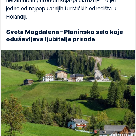
netaknutom prirodom koja ga okružuje. To je i
jedno od najpopularnijih turističkih odredišta u
Holandiji.
Sveta Magdalena - Planinsko selo koje
oduševljava ljubitelje prirode