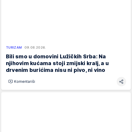
TURIZAM
09.08.2026.
Bili smo u domovini Lužičkih Srba: Na
njihovim kućama stoji zmijski kralj, a u
drvenim burićima nisu ni pivo, ni vino
Komentariši