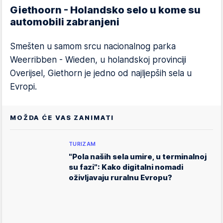
Giethoorn - Holandsko selo u kome su
automobili zabranjeni
Smešten u samom srcu nacionalnog parka
Weerribben - Wieden, u holandskoj provinciji
Overijsel, Giethorn je jedno od najljepših sela u
Evropi.
MOŽDA ĆE VAS ZANIMATI
TURIZAM
"Pola naših sela umire, u terminalnoj
su fazi": Kako digitalni nomadi
oživljavaju ruralnu Evropu?