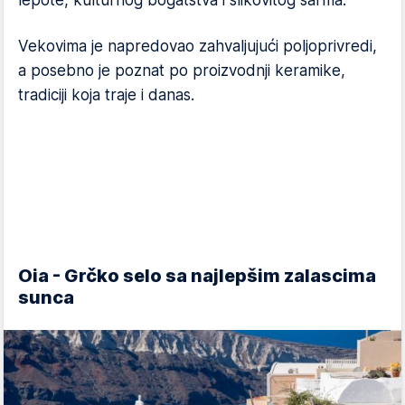
lepote, kulturnog bogatstva i slikovitog šarma.
Vekovima je napredovao zahvaljujući poljoprivredi,
a posebno je poznat po proizvodnji keramike,
tradiciji koja traje i danas.
Oia - Grčko selo sa najlepšim zalascima
sunca