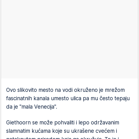
Ovo slikovito mesto na vodi okruženo je mrežom
fascinatnih kanala umesto ulica pa mu često tepaju
da je "mala Venecija".
Giethoorn se može pohvaliti i lepo održavanim
slamnatim kućama koje su ukrašene cvećem i