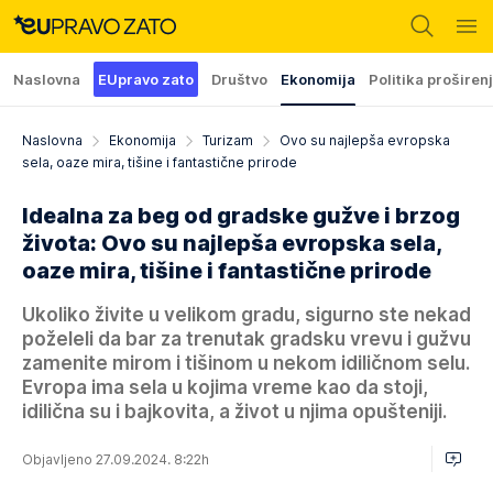
Naslovna
EUpravo zato
Društvo
Ekonomija
Politika proširen
Naslovna
Ekonomija
Turizam
Ovo su najlepša evropska
sela, oaze mira, tišine i fantastične prirode
Idealna za beg od gradske gužve i brzog
života: Ovo su najlepša evropska sela,
oaze mira, tišine i fantastične prirode
Ukoliko živite u velikom gradu, sigurno ste nekad
poželeli da bar za trenutak gradsku vrevu i gužvu
zamenite mirom i tišinom u nekom idiličnom selu.
Evropa ima sela u kojima vreme kao da stoji,
idilična su i bajkovita, a život u njima opušteniji.
Objavljeno 27.09.2024. 8:22h