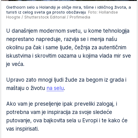
Giethoorn selo u Holandiji je oličje mira, tišine i idiličnog života, a
turisti iz celog sveta ga prosto obožavaju
Foto: Hollandse
Hoogte / Shutterstock Editorial / Profimedia
U današnjem modernom svetu, u kome tehnologija
neprestano napreduje, razvija se i menja našu
okolinu pa čak i same ljude, čežnja za autentičnim
iskustvima i skrovitim oazama u kojima vlada mir sve
je veća.
Upravo zato mnogi ljudi žude za begom iz grada i
maštaju o životu
na selu
.
Ako vam je preseljenje ipak preveliki zalogaj, i
potrebna vam je inspiracija za svoje sledeće
putovanje, ova bajkovita sela u Evropi i te kako će
vas inspirisati.