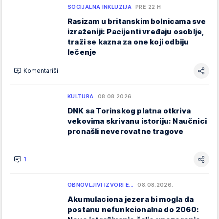
SOCIJALNA INKLUZIJA
PRE 22 H
Rasizam u britanskim bolnicama sve
izraženiji: Pacijenti vređaju osoblje,
traži se kazna za one koji odbiju
lečenje
Komentariši
KULTURA
08.08.2026.
DNK sa Torinskog platna otkriva
vekovima skrivanu istoriju: Naučnici
pronašli neverovatne tragove
1
OBNOVLJIVI IZVORI E…
08.08.2026.
Akumulaciona jezera bi mogla da
postanu nefunkcionalna do 2060: