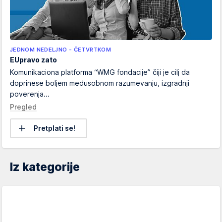
JEDNOM NEDELJNO - ČETVRTKOM
EUpravo zato
Komunikaciona platforma “WMG fondacije” čiji je cilj da
doprinese boljem međusobnom razumevanju, izgradnji
poverenja...
Pregled
Pretplati se!
Iz kategorije