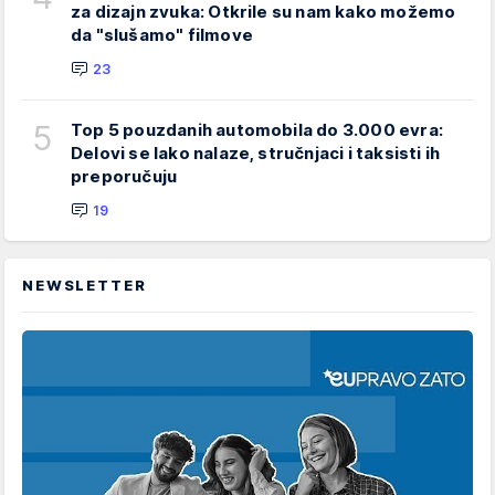
za dizajn zvuka: Otkrile su nam kako možemo
da "slušamo" filmove
23
5
Top 5 pouzdanih automobila do 3.000 evra:
Delovi se lako nalaze, stručnjaci i taksisti ih
preporučuju
19
NEWSLETTER