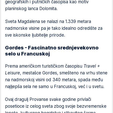
geografskih i putničkih časopisa kao motiv
planinskog lanca Dolomita.
Sveta Magdalena se nalazi na 1.339 metara
nadmorske visine pa je tako idealno odredište za
sve iskonske ljubitelje prirode.
Gordes - Fascinatno srednjevekovno
selo u Francuskoj
Prema američkom turističkom časopisu
Travel +
Leisure
, mestašce Gordes, smešteno na vrhu stene
na nadmorskoj visini od 340 metara, spada među
najljepša sela ne samo u Francuskoj, već i u svetu.
Ovaj dragulj Provanse svake godine privlači
posetioce iz celog sveta zbog svoje bezvremenske