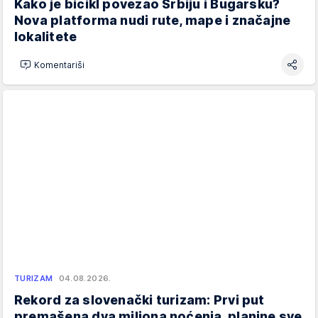
Kako je bicikl povezao Srbiju i Bugarsku?
Nova platforma nudi rute, mape i značajne
lokalitete
Komentariši
TURIZAM
04.08.2026.
Rekord za slovenački turizam: Prvi put
premašena dva miliona noćenja, planine sve