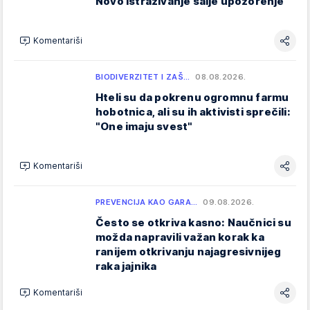
Novo istraživanje šalje upozorenje
Komentariši
BIODIVERZITET I ZAŠ…
08.08.2026.
Hteli su da pokrenu ogromnu farmu
hobotnica, ali su ih aktivisti sprečili:
"One imaju svest"
Komentariši
PREVENCIJA KAO GARA…
09.08.2026.
Često se otkriva kasno: Naučnici su
možda napravili važan korak ka
ranijem otkrivanju najagresivnijeg
raka jajnika
Komentariši