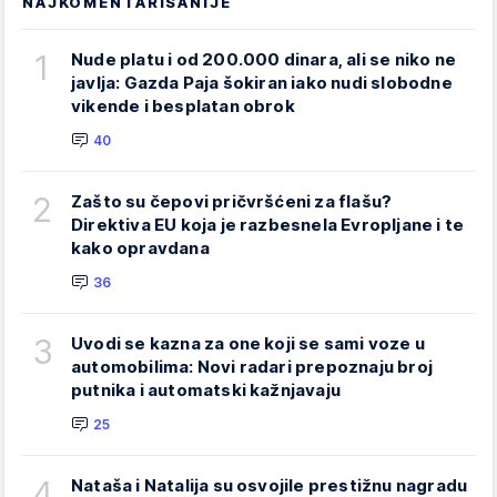
NAJKOMENTARISANIJE
1
Nude platu i od 200.000 dinara, ali se niko ne
javlja: Gazda Paja šokiran iako nudi slobodne
vikende i besplatan obrok
40
2
Zašto su čepovi pričvršćeni za flašu?
Direktiva EU koja je razbesnela Evropljane i te
kako opravdana
36
3
Uvodi se kazna za one koji se sami voze u
automobilima: Novi radari prepoznaju broj
putnika i automatski kažnjavaju
25
4
Nataša i Natalija su osvojile prestižnu nagradu