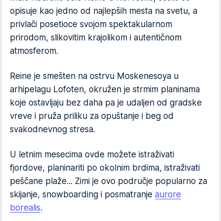
opisuje kao jedno od najlepših mesta na svetu, a
privlači posetioce svojom spektakularnom
prirodom, slikovitim krajolikom i autentičnom
atmosferom.
Reine je smešten na ostrvu Moskenesoya u
arhipelagu Lofoten, okružen je strmim planinama
koje ostavljaju bez daha pa je udaljen od gradske
vreve i pruža priliku za opuštanje i beg od
svakodnevnog stresa.
U letnim mesecima ovde možete istraživati
fjordove, planinariti po okolnim brdima, istraživati ​​
peščane plaže... Zimi je ovo područje popularno za
skijanje, snowboarding i posmatranje
aurore
borealis
.