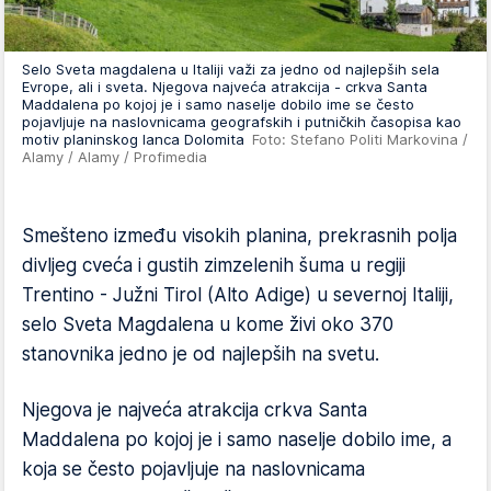
Selo Sveta magdalena u Italiji važi za jedno od najlepših sela
Evrope, ali i sveta. Njegova najveća atrakcija - crkva Santa
Maddalena po kojoj je i samo naselje dobilo ime se često
pojavljuje na naslovnicama geografskih i putničkih časopisa kao
motiv planinskog lanca Dolomita
Foto: Stefano Politi Markovina /
Alamy / Alamy / Profimedia
Smešteno između visokih planina, prekrasnih polja
divljeg cveća i gustih zimzelenih šuma u regiji
Trentino - Južni Tirol (Alto Adige) u severnoj Italiji,
selo Sveta Magdalena u kome živi oko 370
stanovnika jedno je od najlepših na svetu.
Njegova je najveća atrakcija crkva Santa
Maddalena po kojoj je i samo naselje dobilo ime, a
koja se često pojavljuje na naslovnicama