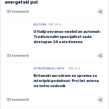
energetski put
Komentariši
KULTURA
PRE 20 H
U Italiji osvanuo neobičan automat:
Tradicionalni specijalitet sada
dostupan 24 sata dnevno
Komentariši
ISTRAŽIVANJA I INOV…
PRE 21 H
Britanski aerodrom se sprema za
istorijski poduhvat: Prvi let aviona
na tečni vodonik
Komentariši