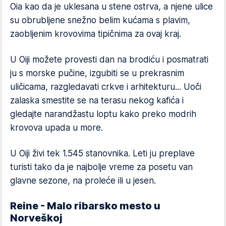
Oia kao da je uklesana u stene ostrva, a njene ulice
su obrubljene snežno belim kućama s plavim,
zaobljenim krovovima tipičnima za ovaj kraj.
U Oiji možete provesti dan na brodiću i posmatrati
ju s morske pučine, izgubiti se u prekrasnim
uličicama, razgledavati crkve i arhitekturu... Uoči
zalaska smestite se na terasu nekog kafića i
gledajte narandžastu loptu kako preko modrih
krovova upada u more.
U Oiji živi tek 1.545 stanovnika. Leti ju preplave
turisti tako da je najbolje vreme za posetu van
glavne sezone, na proleće ili u jesen.
Reine - Malo ribarsko mesto u
Norveškoj