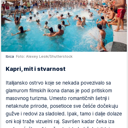
Ibica
Foto: Alexey Lesik/Shutterstock
Kapri, mit i stvarnost
Italijansko ostrvo koje se nekada povezivalo sa
glamurom filmskih ikona danas je pod pritiskom
masovnog turizma. Umesto romantičnih šetnji i
netaknute prirode, posetioce sve češće dočekuju
gužve i redovi za sladoled. Ipak, tamo i dalje dolaze
oni koji traže vizuelni raj. Savršen kadar čeka iza