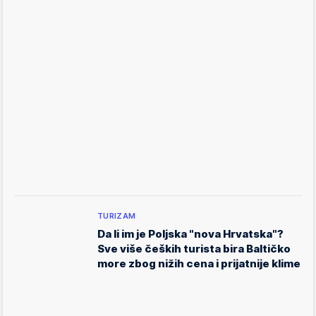
TURIZAM
Da li im je Poljska "nova Hrvatska"?
Sve više čeških turista bira Baltičko
more zbog nižih cena i prijatnije klime