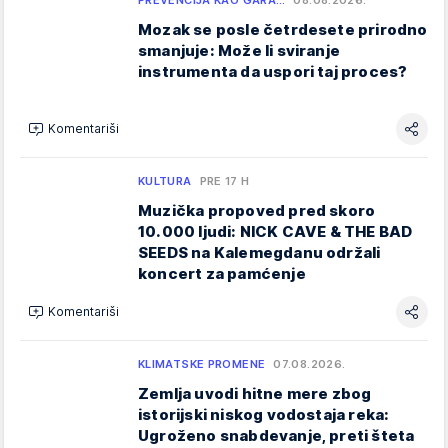
Mozak se posle četrdesete prirodno
smanjuje: Može li sviranje
instrumenta da uspori taj proces?
Komentariši
KULTURA
PRE 17 H
Muzička propoved pred skoro
10.000 ljudi: NICK CAVE & THE BAD
SEEDS na Kalemegdanu održali
koncert za pamćenje
Komentariši
KLIMATSKE PROMENE
07.08.2026.
Zemlja uvodi hitne mere zbog
istorijski niskog vodostaja reka:
Ugroženo snabdevanje, preti šteta