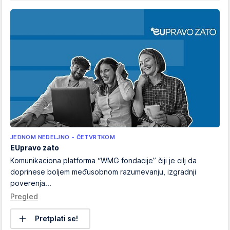
JEDNOM NEDELJNO - ČETVRTKOM
EUpravo zato
Komunikaciona platforma “WMG fondacije” čiji je cilj da
doprinese boljem međusobnom razumevanju, izgradnji
poverenja...
Pregled
Pretplati se!