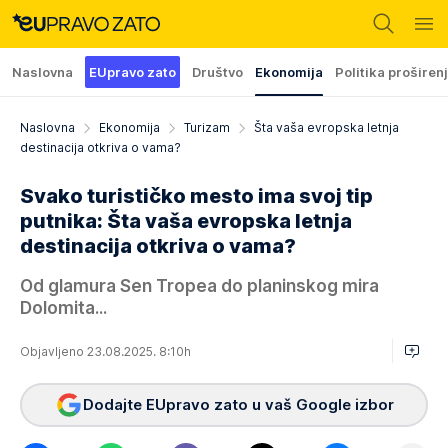
Naslovna
EUpravo zato
Društvo
Ekonomija
Politika proširen
Naslovna
Ekonomija
Turizam
Šta vaša evropska letnja
destinacija otkriva o vama?
Svako turističko mesto ima svoj tip
putnika: Šta vaša evropska letnja
destinacija otkriva o vama?
Od glamura Sen Tropea do planinskog mira
Dolomita...
Objavljeno 23.08.2025. 8:10h
Dodajte EUpravo zato u vaš Google izbor