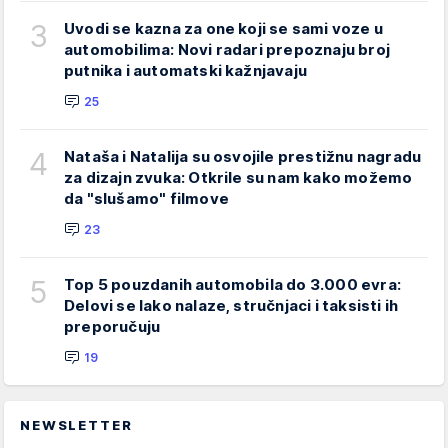
3
Uvodi se kazna za one koji se sami voze u
automobilima: Novi radari prepoznaju broj
putnika i automatski kažnjavaju
25
4
Nataša i Natalija su osvojile prestižnu nagradu
za dizajn zvuka: Otkrile su nam kako možemo
da "slušamo" filmove
23
5
Top 5 pouzdanih automobila do 3.000 evra:
Delovi se lako nalaze, stručnjaci i taksisti ih
preporučuju
19
NEWSLETTER