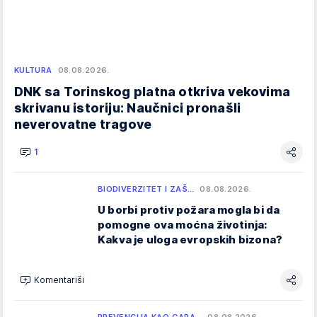
KULTURA
08.08.2026.
DNK sa Torinskog platna otkriva vekovima
skrivanu istoriju: Naučnici pronašli
neverovatne tragove
1
BIODIVERZITET I ZAŠ…
08.08.2026.
U borbi protiv požara mogla bi da
pomogne ova moćna životinja:
Kakva je uloga evropskih bizona?
Komentariši
PREVENCIJA KAO GARA…
08.08.2026.