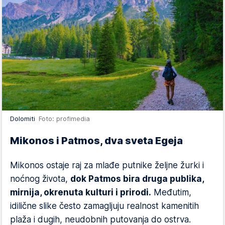
Dolomiti
Foto: profimedia
Mikonos i Patmos, dva sveta Egeja
Mikonos ostaje raj za mlađe putnike željne žurki i
noćnog života,
dok Patmos bira druga publika,
mirnija, okrenuta kulturi i prirodi.
Međutim,
idilične slike često zamagljuju realnost kamenitih
plaža i dugih, neudobnih putovanja do ostrva.