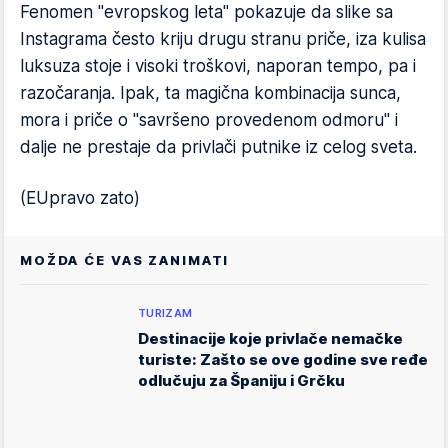
Fenomen "evropskog leta" pokazuje da slike sa
Instagrama često kriju drugu stranu priče, iza kulisa
luksuza stoje i visoki troškovi, naporan tempo, pa i
razočaranja. Ipak, ta magična kombinacija sunca,
mora i priče o "savršeno provedenom odmoru" i
dalje ne prestaje da privlači putnike iz celog sveta.
(EUpravo zato)
MOŽDA ĆE VAS ZANIMATI
TURIZAM
Destinacije koje privlače nemačke
turiste: Zašto se ove godine sve ređe
odlučuju za Španiju i Grčku