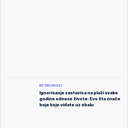
BEZBEDNOST
Ignorisanje zastavica na plaži svake
godine odnese živote: Evo šta znače
boje koje viđate uz obalu