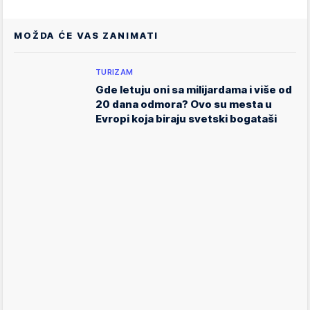
MOŽDA ĆE VAS ZANIMATI
TURIZAM
Gde letuju oni sa milijardama i više od
20 dana odmora? Ovo su mesta u
Evropi koja biraju svetski bogataši