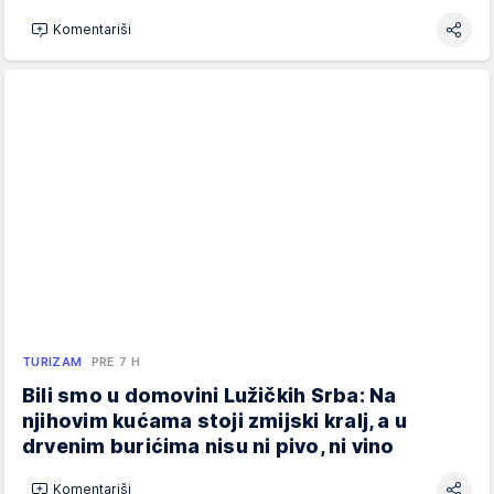
Komentariši
TURIZAM
PRE 7 H
Bili smo u domovini Lužičkih Srba: Na
njihovim kućama stoji zmijski kralj, a u
drvenim burićima nisu ni pivo, ni vino
Komentariši