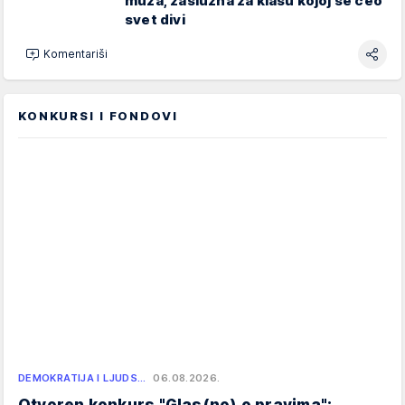
muža, zaslužna za klasu kojoj se ceo
svet divi
Komentariši
KONKURSI I FONDOVI
DEMOKRATIJA I LJUDS…
06.08.2026.
Otvoren konkurs "Glas(no) o pravima":