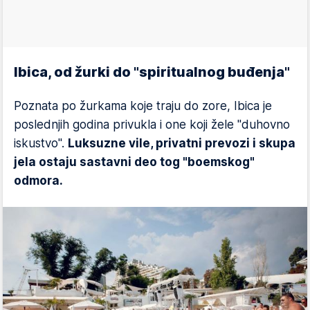
Ibica, od žurki do "spiritualnog buđenja"
Poznata po žurkama koje traju do zore, Ibica je
poslednjih godina privukla i one koji žele "duhovno
iskustvo".
Luksuzne vile, privatni prevozi i skupa
jela ostaju sastavni deo tog "boemskog"
odmora.