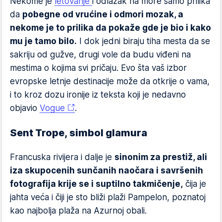
Nekome je
letovanje
i odlazak na more samo prilika
da
pobegne od vrućine i odmori mozak, a
nekome je to prilika da pokaže gde je bio i kako
mu je tamo bilo.
I dok jedni biraju tiha mesta da se
sakriju od gužve, drugi vole da budu viđeni na
mestima o kojima svi pričaju. Evo šta vaš izbor
evropske letnje destinacije može da otkrije o vama,
i to kroz dozu ironije iz teksta koji je nedavno
objavio
Vogue
.
Sent Trope, simbol glamura
Francuska rivijera i dalje je
sinonim za prestiž, ali
iza skupocenih sunčanih naočara i savršenih
fotografija krije se i suptilno takmičenje,
čija je
jahta veća i čiji je sto bliži plaži Pampelon, poznatoj
kao najbolja plaža na Azurnoj obali.