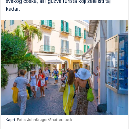
svakog ćoška, ali i gužva turista koji žele isti taj
kadar.
Kapri
Foto: JohnKruger/Shutterstock