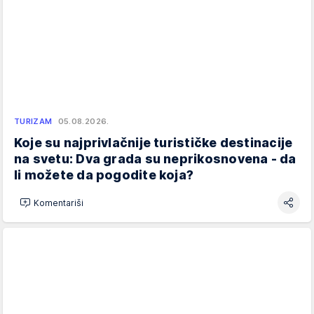
TURIZAM
05.08.2026.
Koje su najprivlačnije turističke destinacije
na svetu: Dva grada su neprikosnovena - da
li možete da pogodite koja?
Komentariši