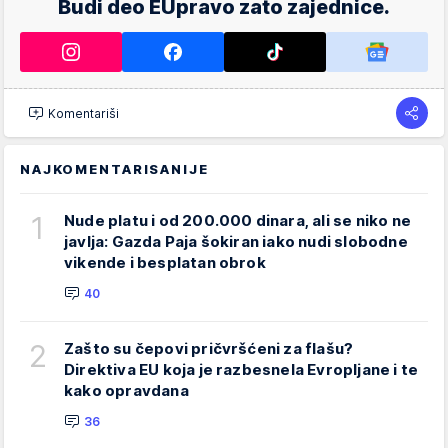
Budi deo EUpravo zato zajednice.
Komentariši
NAJKOMENTARISANIJE
1
Nude platu i od 200.000 dinara, ali se niko ne
javlja: Gazda Paja šokiran iako nudi slobodne
vikende i besplatan obrok
40
2
Zašto su čepovi pričvršćeni za flašu?
Direktiva EU koja je razbesnela Evropljane i te
kako opravdana
36