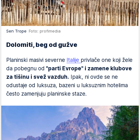
Sen Trope
Foto: profimedia
Dolomiti, beg od gužve
Planinski masivi severne
Italije
privlače one koji žele
da pobegnu od
"parti Evrope" i zamene klubove
za tišinu i svež vazduh.
Ipak, ni ovde se ne
odustaje od luksuza, bazeni u luksuznim hotelima
često zamenjuju planinske staze.