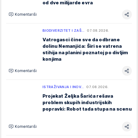
od dve milijarde evra
Komentariši
BIODIVERZITET I ZAŠ…
07.08.2026.
Vatrogasci čine sve da odbrane
dolinu Nemanjića: Širi se vatrena
stihija na planini poznatoj po divljim
konjima
Komentariši
ISTRAŽIVANJA I INOV…
07.08.2026.
Projekat Željka Šarića rešava
problem skupih industrijskih
popravki: Robot tada stupa na scenu
Komentariši