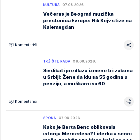
KULTURA
07.08.2026.
Večeras je Beograd muzička
prestonica Evrope: Nik Kejv stiže na
Kalemegdan
Komentariši
TRŽIŠTE RADA
06.08.2026.
Sindikati predlažu izmene tri zakona
u Srbiji: Žene da idu sa 55 godina u
penziju, a muškarci sa 60
Komentariši
SPONA
07.08.2026.
Kako je Berta Benc oblikovala
istoriju Mercedesa? Liderka u senci