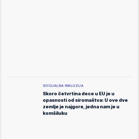
SOCIJALNA INKLUZIJA
Skoro četvrtina dece u EU je u
opasnosti od siromaštva: U ove dve
zemlje je najgore, jedna nam je u
komšiluku