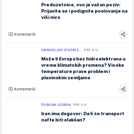
Preduzetnice, ovo je važan poziv:
Prijavite se i podignite poslovanje na
viši nivo
Komentariši
OBNOVLJIVI IZVORI E…
PRE 6 H
Može li Evropa bez hidroelektrana u
vreme klimatskih promena? Visoke
temperature prave problem i
planinskim zemljama
Komentariši
FOSILNA GORIVA
PRE 8 H
Iran ima dogovor: Da li će transport
nafte biti olakšan?