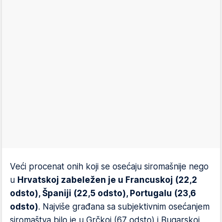
Veći procenat onih koji se osećaju siromašnije nego
u
Hrvatskoj zabeležen je u Francuskoj (22,2
odsto), Španiji (22,5 odsto), Portugalu (23,6
odsto)
. Najviše građana sa subjektivnim osećanjem
siromaštva bilo je u Grčkoj (67 odsto) i Bugarskoj