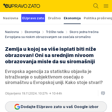
Naslovna
EUpravo zato
Društvo
Ekonomija
Politika proširen
Naslovna
Ekonomija
Tržište rada
Skoro jedna trećina
Evropljana sa niskim obrazovanjem se osećala siromašno
Zemlja u kojoj se više isplati biti niže
obrazovan! Oni sa srednjim nivoom
obrazovanja misle da su siromašniji
Evropska agencija za statistiku objavila je
istraživanje o subjektivnom osećaju o
siromaštvu u Evropskoj uniji. Kako stoje stvari?
Objavljeno 19.11.2024. 10:27h
→ 10:44h
Dodajte EUpravo zato u vaš Google izbor