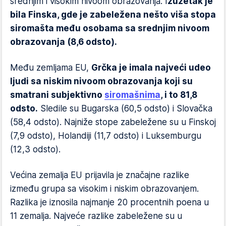
srednjim i visokim nivoom obrazovanja. I
zuzetak je
bila Finska, gde je zabeležena nešto viša stopa
siromašta među osobama sa srednjim nivoom
obrazovanja (8,6 odsto).
Među zemljama EU,
Grčka je imala najveći udeo
ljudi sa niskim nivoom obrazovanja koji su
smatrani subjektivno
siromašnima
, i to 81,8
odsto.
Sledile su Bugarska (60,5 odsto) i Slovačka
(58,4 odsto). Najniže stope zabeležene su u Finskoj
(7,9 odsto), Holandiji (11,7 odsto) i Luksemburgu
(12,3 odsto).
Većina zemalja EU prijavila je značajne razlike
između grupa sa visokim i niskim obrazovanjem.
Razlika je iznosila najmanje 20 procentnih poena u
11 zemalja. Najveće razlike zabeležene su u