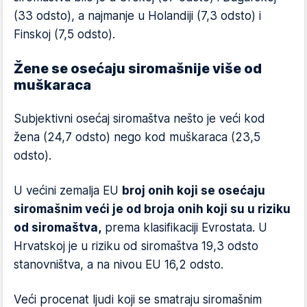
(33 odsto), a najmanje u Holandiji (7,3 odsto) i
Finskoj (7,5 odsto).
Žene se osećaju siromašnije više od
muškaraca
Subjektivni osećaj siromaštva nešto je veći kod
žena (24,7 odsto) nego kod muškaraca (23,5
odsto).
U većini zemalja EU
broj onih koji se osećaju
siromašnim veći je od broja onih koji su u riziku
od siromaštva,
prema klasifikaciji Evrostata. U
Hrvatskoj je u riziku od siromaštva 19,3 odsto
stanovništva, a na nivou EU 16,2 odsto.
Veći procenat ljudi koji se smatraju siromašnim