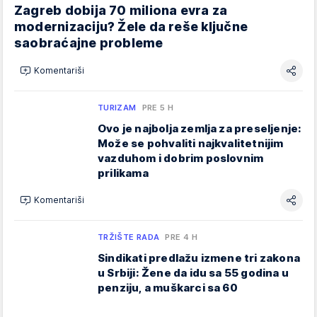
Zagreb dobija 70 miliona evra za
modernizaciju? Žele da reše ključne
saobraćajne probleme
Komentariši
TURIZAM
PRE 5 H
Ovo je najbolja zemlja za preseljenje:
Može se pohvaliti najkvalitetnijim
vazduhom i dobrim poslovnim
prilikama
Komentariši
TRŽIŠTE RADA
PRE 4 H
Sindikati predlažu izmene tri zakona
u Srbiji: Žene da idu sa 55 godina u
penziju, a muškarci sa 60