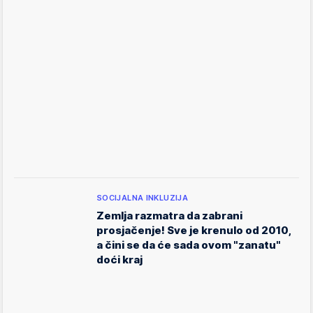
SOCIJALNA INKLUZIJA
Zemlja razmatra da zabrani
prosjačenje! Sve je krenulo od 2010,
a čini se da će sada ovom "zanatu"
doći kraj