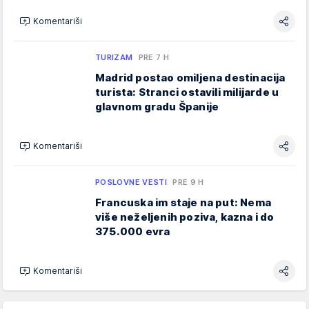
Komentariši
TURIZAM
PRE 7 H
Madrid postao omiljena destinacija
turista: Stranci ostavili milijarde u
glavnom gradu Španije
Komentariši
POSLOVNE VESTI
PRE 9 H
Francuska im staje na put: Nema
više neželjenih poziva, kazna i do
375.000 evra
Komentariši