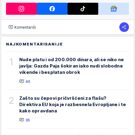
Komentariši
NAJKOMENTARISANIJE
1
Nude platu i od 200.000 dinara, ali se niko ne
javlja: Gazda Paja šokiran iako nudi slobodne
vikende i besplatan obrok
40
2
Zašto su čepovi pričvršćeni za flašu?
Direktiva EU koja je razbesnela Evropljane i te
kako opravdana
35