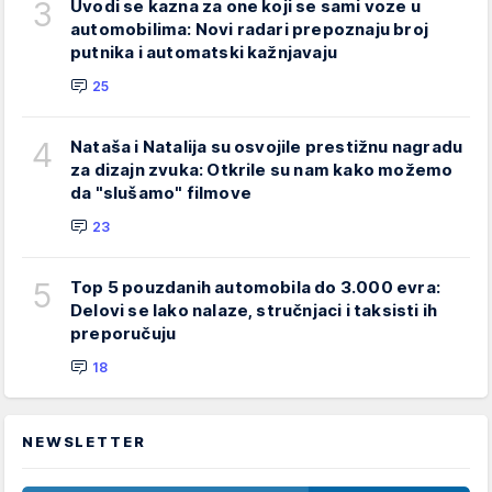
3
Uvodi se kazna za one koji se sami voze u
automobilima: Novi radari prepoznaju broj
putnika i automatski kažnjavaju
25
4
Nataša i Natalija su osvojile prestižnu nagradu
za dizajn zvuka: Otkrile su nam kako možemo
da "slušamo" filmove
23
5
Top 5 pouzdanih automobila do 3.000 evra:
Delovi se lako nalaze, stručnjaci i taksisti ih
preporučuju
18
NEWSLETTER