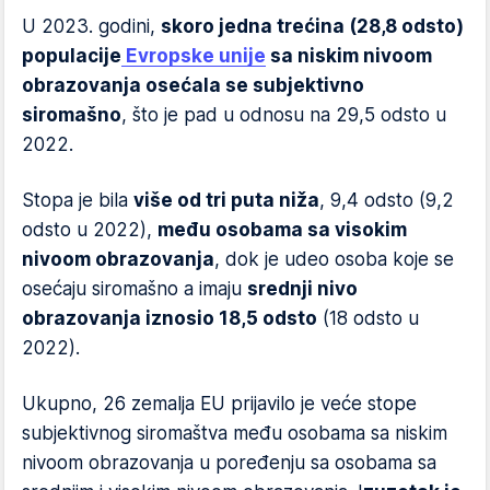
U 2023. godini,
skoro jedna trećina (28,8 odsto)
populacije
Evropske unije
sa niskim nivoom
obrazovanja osećala se subjektivno
siromašno
, što je pad u odnosu na 29,5 odsto u
2022.
Stopa je bila
više od tri puta niža
, 9,4 odsto (9,2
odsto u 2022),
među osobama sa visokim
nivoom obrazovanja
, dok je udeo osoba koje se
osećaju siromašno a imaju
srednji nivo
obrazovanja iznosio 18,5 odsto
(18 odsto u
2022).
Ukupno, 26 zemalja EU prijavilo je veće stope
subjektivnog siromaštva među osobama sa niskim
nivoom obrazovanja u poređenju sa osobama sa