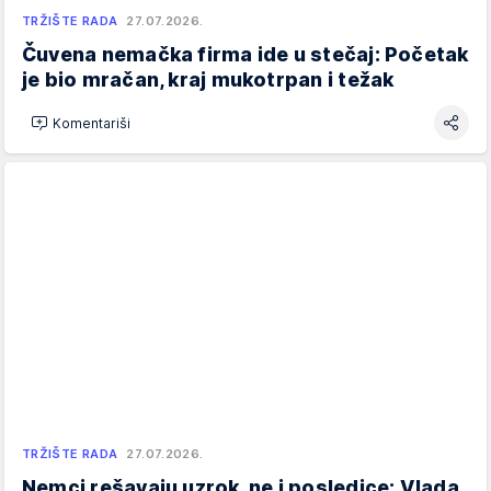
TRŽIŠTE RADA
27.07.2026.
Čuvena nemačka firma ide u stečaj: Početak
je bio mračan, kraj mukotrpan i težak
Komentariši
TRŽIŠTE RADA
27.07.2026.
Nemci rešavaju uzrok, ne i posledice: Vlada