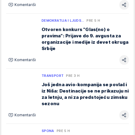
Komentariši
DEMOKRATIJA I LJUDS…
PRE 5 H
Otvoren konkurs "Glas(no) o
pravima": Prijave do 9. avgusta za
organizacije i medije iz devet okruga
Srbije
Komentariši
TRANSPORT
PRE 3 H
Još jedna avio-kompanija se povlači
iz Niša: Destinacije se ne prikazuju ni
za letnju, a ni za predstojeću zimsku
sezonu
Komentariši
SPONA
PRE 5 H