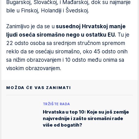
Bugarskoj, Slovačkoj, i Mađarskoj, dok su najmanje
bile u Finskoj, Holandiji i Švedskoj.
Zanimljivo je da se u
susednoj Hrvatskoj manje
ljudi oseća siromašno nego u ostatku EU.
Tu je
22 odsto osoba sa srednjom stručnom spremom
reklo da se osećaju siromašno, oko 45 odsto onih
sa nižim obrazovanjem i 10 odsto među onima sa
visokim obrazovanjem.
MOŽDA ĆE VAS ZANIMATI
TRŽIŠTE RADA
Hrvatska u top 10: Koje su još zemlje
najvrednije i zašto siromašni rade
više od bogatih?