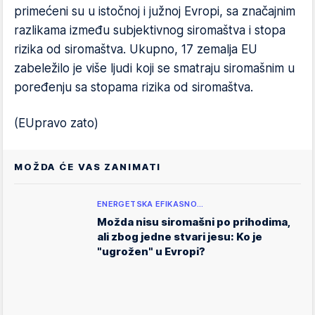
primećeni su u istočnoj i južnoj Evropi, sa značajnim
razlikama između subjektivnog siromaštva i stopa
rizika od siromaštva. Ukupno, 17 zemalja EU
zabeležilo je više ljudi koji se smatraju siromašnim u
poređenju sa stopama rizika od siromaštva.
(EUpravo zato)
MOŽDA ĆE VAS ZANIMATI
ENERGETSKA EFIKASNO…
Možda nisu siromašni po prihodima,
ali zbog jedne stvari jesu: Ko je
"ugrožen" u Evropi?