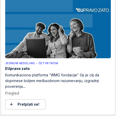
JEDNOM NEDELJNO - ČETVRTKOM
EUpravo zato
Komunikaciona platforma “WMG fondacije” čiji je cilj da
doprinese boljem međusobnom razumevanju, izgradnji
poverenja...
Pregled
Pretplati se!