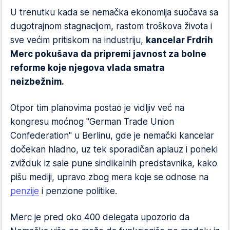
U trenutku kada se nemačka ekonomija suočava sa
dugotrajnom stagnacijom, rastom troškova života i
sve većim pritiskom na industriju,
kancelar Frdrih
Merc pokušava da pripremi javnost za bolne
reforme koje njegova vlada smatra
neizbežnim.
Otpor tim planovima postao je vidljiv već na
kongresu moćnog "German Trade Union
Confederation" u Berlinu, gde je nemački kancelar
dočekan hladno, uz tek sporadičan aplauz i poneki
zvižduk iz sale pune sindikalnih predstavnika, kako
pišu mediji, upravo zbog mera koje se odnose na
penzije
i penzione politike.
Merc je pred oko 400 delegata upozorio da