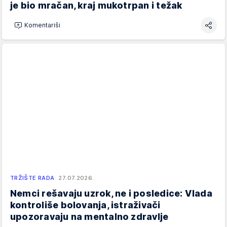
je bio mračan, kraj mukotrpan i težak
Komentariši
TRŽIŠTE RADA
27.07.2026.
Nemci rešavaju uzrok, ne i posledice: Vlada
kontroliše bolovanja, istraživači
upozoravaju na mentalno zdravlje