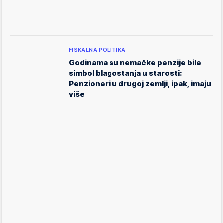
FISKALNA POLITIKA
Godinama su nemačke penzije bile
simbol blagostanja u starosti:
Penzioneri u drugoj zemlji, ipak, imaju
više