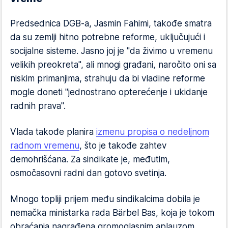
Predsednica DGB-a, Jasmin Fahimi, takođe smatra
da su zemlji hitno potrebne reforme, uključujući i
socijalne sisteme. Jasno joj je "da živimo u vremenu
velikih preokreta", ali mnogi građani, naročito oni sa
niskim primanjima, strahuju da bi vladine reforme
mogle doneti "jednostrano opterećenje i ukidanje
radnih prava".
Vlada takođe planira
izmenu propisa o nedeljnom
radnom vremenu
, što je takođe zahtev
demohrišćana. Za sindikate je, međutim,
osmočasovni radni dan gotovo svetinja.
Mnogo topliji prijem među sindikalcima dobila je
nemačka ministarka rada Bärbel Bas, koja je tokom
obraćanja nagrađena gromoglasnim aplauzom