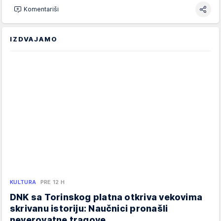
Komentariši
IZDVAJAMO
KULTURA
PRE 12 H
DNK sa Torinskog platna otkriva vekovima
skrivanu istoriju: Naučnici pronašli
neverovatne tragove