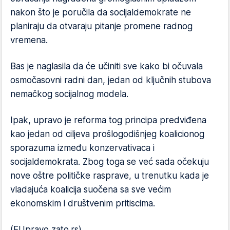
nakon što je poručila da socijaldemokrate ne
planiraju da otvaraju pitanje promene radnog
vremena.
Bas je naglasila da će učiniti sve kako bi očuvala
osmočasovni radni dan, jedan od ključnih stubova
nemačkog socijalnog modela.
Ipak, upravo je reforma tog principa predviđena
kao jedan od ciljeva prošlogodišnjeg koalicionog
sporazuma između konzervativaca i
socijaldemokrata. Zbog toga se već sada očekuju
nove oštre političke rasprave, u trenutku kada je
vladajuća koalicija suočena sa sve većim
ekonomskim i društvenim pritiscima.
(EUpravo zato.rs)