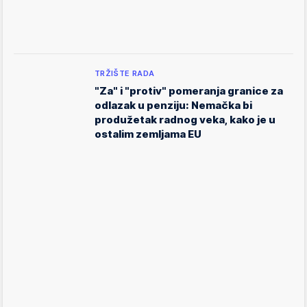
TRŽIŠTE RADA
"Za" i "protiv" pomeranja granice za
odlazak u penziju: Nemačka bi
produžetak radnog veka, kako je u
ostalim zemljama EU