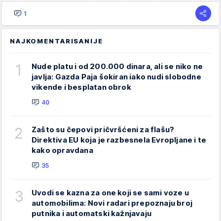
1
NAJKOMENTARISANIJE
1
Nude platu i od 200.000 dinara, ali se niko ne
javlja: Gazda Paja šokiran iako nudi slobodne
vikende i besplatan obrok
40
2
Zašto su čepovi pričvršćeni za flašu?
Direktiva EU koja je razbesnela Evropljane i te
kako opravdana
35
3
Uvodi se kazna za one koji se sami voze u
automobilima: Novi radari prepoznaju broj
putnika i automatski kažnjavaju