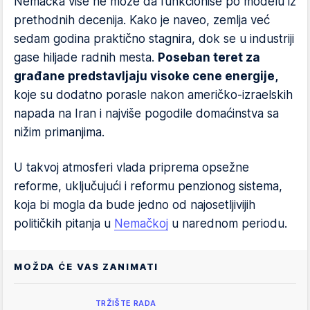
Nemačka više ne može da funkcioniše po modelu iz
prethodnih decenija. Kako je naveo, zemlja već
sedam godina praktično stagnira, dok se u industriji
gase hiljade radnih mesta.
Poseban teret za
građane predstavljaju visoke cene energije,
koje su dodatno porasle nakon američko-izraelskih
napada na Iran i najviše pogodile domaćinstva sa
nižim primanjima.
U takvoj atmosferi vlada priprema opsežne
reforme, uključujući i reformu penzionog sistema,
koja bi mogla da bude jedno od najosetljivijih
političkih pitanja u
Nemačkoj
u narednom periodu.
MOŽDA ĆE VAS ZANIMATI
TRŽIŠTE RADA