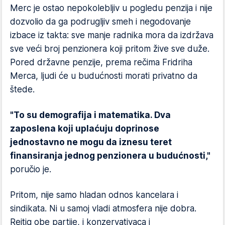
Merc je ostao nepokolebljiv u pogledu penzija i nije
dozvolio da ga podrugljiv smeh i negodovanje
izbace iz takta: sve manje radnika mora da izdržava
sve veći broj penzionera koji pritom žive sve duže.
Pored državne penzije, prema rečima Fridriha
Merca, ljudi će u budućnosti morati privatno da
štede.
"To su demografija i matematika. Dva
zaposlena koji uplaćuju doprinose
jednostavno ne mogu da iznesu teret
finansiranja jednog penzionera u budućnosti,"
poručio je.
Pritom, nije samo hladan odnos kancelara i
sindikata. Ni u samoj vladi atmosfera nije dobra.
Rejtig obe partije, i konzervativaca i