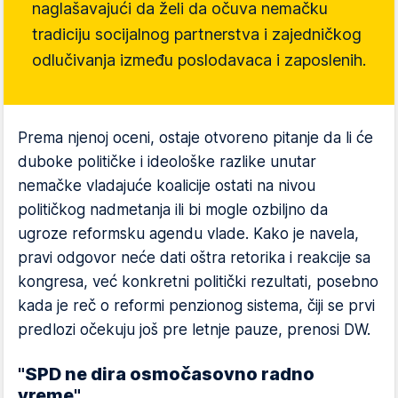
naglašavajući da želi da očuva nemačku
tradiciju socijalnog partnerstva i zajedničkog
odlučivanja između poslodavaca i zaposlenih.
Prema njenoj oceni, ostaje otvoreno pitanje da li će
duboke političke i ideološke razlike unutar
nemačke vladajuće koalicije ostati na nivou
političkog nadmetanja ili bi mogle ozbiljno da
ugroze reformsku agendu vlade. Kako je navela,
pravi odgovor neće dati oštra retorika i reakcije sa
kongresa, već konkretni politički rezultati, posebno
kada je reč o reformi penzionog sistema, čiji se prvi
predlozi očekuju još pre letnje pauze, prenosi DW.
"SPD ne dira osmočasovno radno
vreme"