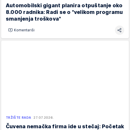
Automobilski gigant planira otpuštanje oko
8.000 radnika: Radi se o "velikom programu
smanjenja troškova"
Komentariši
TRŽIŠTE RADA
27.07.2026.
Čuvena nemačka firma ide u stečaj: Početak