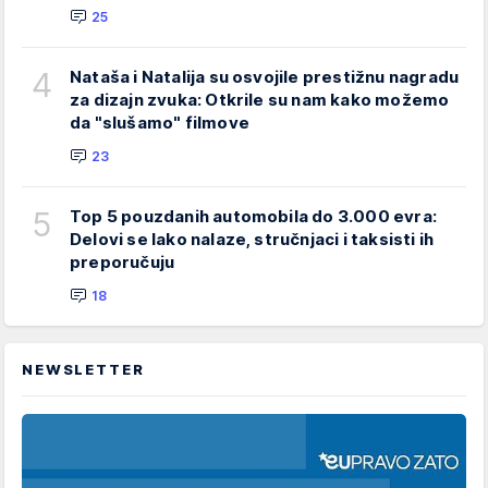
25
4
Nataša i Natalija su osvojile prestižnu nagradu
za dizajn zvuka: Otkrile su nam kako možemo
da "slušamo" filmove
23
5
Top 5 pouzdanih automobila do 3.000 evra:
Delovi se lako nalaze, stručnjaci i taksisti ih
preporučuju
18
NEWSLETTER