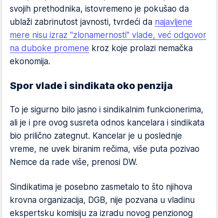
svojih prethodnika, istovremeno je pokušao da
ublaži zabrinutost javnosti, tvrdeći da
najavljene
mere nisu izraz "zlonamernosti" vlade, već odgovor
na duboke promene
kroz koje prolazi nemačka
ekonomija.
Spor vlade i sindikata oko penzija
To je sigurno bilo jasno i sindikalnim funkcionerima,
ali je i pre ovog susreta odnos kancelara i sindikata
bio prilično zategnut. Kancelar je u poslednje
vreme, ne uvek biranim rečima, više puta pozivao
Nemce da rade više, prenosi DW.
Sindikatima je posebno zasmetalo to što njihova
krovna organizacija, DGB, nije pozvana u vladinu
ekspertsku komisiju za izradu novog penzionog