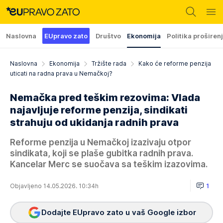
Naslovna
EUpravo zato
Društvo
Ekonomija
Politika proširen
Naslovna
Ekonomija
Tržište rada
Kako će reforme penzija
uticati na radna prava u Nemačkoj?
Nemačka pred teškim rezovima: Vlada
najavljuje reforme penzija, sindikati
strahuju od ukidanja radnih prava
Reforme penzija u Nemačkoj izazivaju otpor
sindikata, koji se plaše gubitka radnih prava.
Kancelar Merc se suočava sa teškim izazovima.
Objavljeno 14.05.2026. 10:34h
1
Dodajte EUpravo zato u vaš Google izbor