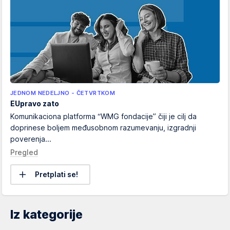
JEDNOM NEDELJNO - ČETVRTKOM
EUpravo zato
Komunikaciona platforma “WMG fondacije” čiji je cilj da
doprinese boljem međusobnom razumevanju, izgradnji
poverenja...
Pregled
Pretplati se!
Iz kategorije