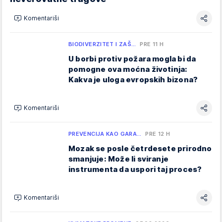
Komentariši
BIODIVERZITET I ZAŠ…
PRE 11 H
U borbi protiv požara mogla bi da
pomogne ova moćna životinja:
Kakva je uloga evropskih bizona?
Komentariši
PREVENCIJA KAO GARA…
PRE 12 H
Mozak se posle četrdesete prirodno
smanjuje: Može li sviranje
instrumenta da uspori taj proces?
Komentariši