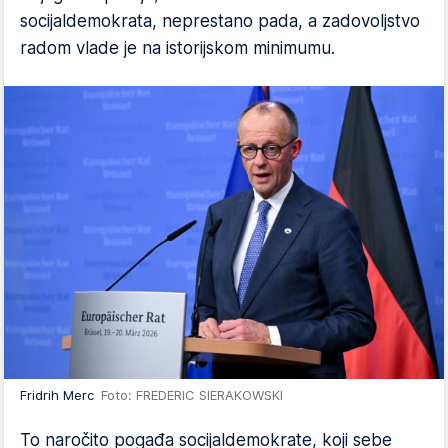
socijaldemokrata, neprestano pada, a zadovoljstvo
radom vlade je na istorijskom minimumu.
Fridrih Merc
Foto: FREDERIC SIERAKOWSKI
To naročito pogađa socijaldemokrate, koji sebe