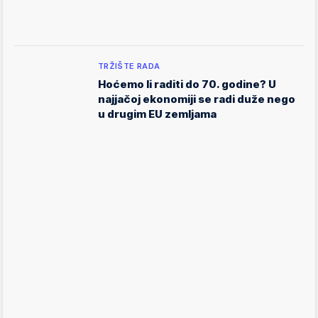
TRŽIŠTE RADA
Hoćemo li raditi do 70. godine? U
najjačoj ekonomiji se radi duže nego
u drugim EU zemljama