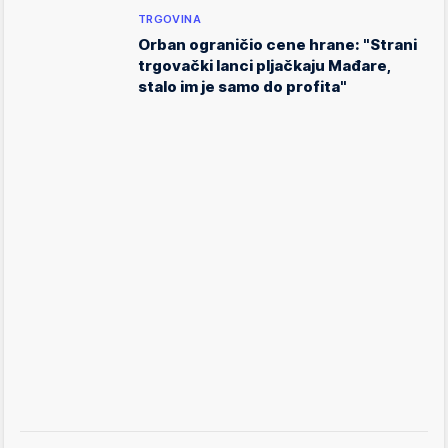
TRGOVINA
Orban ograničio cene hrane: "Strani
trgovački lanci pljačkaju Mađare,
stalo im je samo do profita"