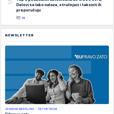
5
Delovi se lako nalaze, stručnjaci i taksisti ih
preporučuju
18
NEWSLETTER
JEDNOM NEDELJNO - ČETVRTKOM