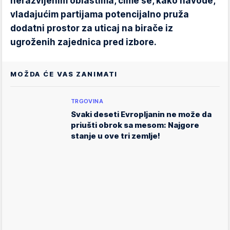
nerazvijenim oblastima, čime se, kako navode,
vladajućim partijama potencijalno pruža
dodatni prostor za uticaj na birače iz
ugroženih zajednica pred izbore.
MOŽDA ĆE VAS ZANIMATI
TRGOVINA
Svaki deseti Evropljanin ne može da
priušti obrok sa mesom: Najgore
stanje u ove tri zemlje!