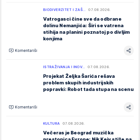
BIODIVERZITET I ZAŠ…
07.08.2026.
Vatrogasci čine sve da odbrane
dolinu Nemanjića: Širi se vatrena
stihija na planini poznatoj po divljim
konjima
Komentariši
ISTRAŽIVANJA I INOV…
07.08.2026.
Projekat Željka Šarića rešava
problem skupih industrijskih
popravki: Robot tada stupa na scenu
Komentariši
KULTURA
07.08.2026.
Večeras je Beograd muzička
prestonica Evrope: Nik Kejv stiže na