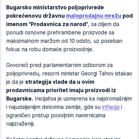
Bugarsko ministarstvo poljoprivrede
pokreće
novu državnu
maloprodajnu mrežu
pod
imenom "Prodavnica za narod"
, sa ciljem da
ponudi osnovne prehrambene proizvode sa
maksimalnom maržom od 10 odsto, uz poseban
fokus na robu domaće proizvodnje.
Govoreći pred parlamentarnim odborom za
poljoprivredu, resorni ministar Georgi Tahov istakao
je da je
strategija vlade da u ovim
prodavnicama prioritet imaju proizvodi iz
Bugarske.
Inicijativa je usmerena ka najsiromašnijim
i najudaljenijim delovima zemlje, gde su
inflacija
i
ograničen pristup povoljnim namirnicama
najizraženiji.