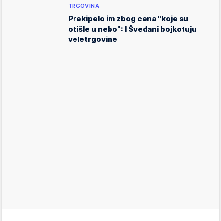
TRGOVINA
Prekipelo im zbog cena "koje su
otišle u nebo": I Šveđani bojkotuju
veletrgovine