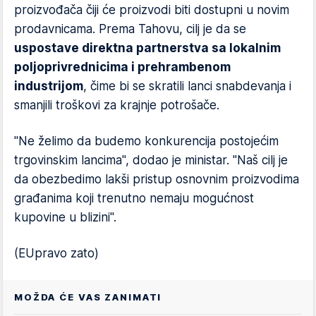
proizvođača čiji će proizvodi biti dostupni u novim
prodavnicama. Prema Tahovu, cilj je da se
uspostave direktna partnerstva sa lokalnim
poljoprivrednicima i prehrambenom
industrijom
, čime bi se skratili lanci snabdevanja i
smanjili troškovi za krajnje potrošače.
"Ne želimo da budemo konkurencija postojećim
trgovinskim lancima", dodao je ministar. "Naš cilj je
da obezbedimo lakši pristup osnovnim proizvodima
građanima koji trenutno nemaju mogućnost
kupovine u blizini".
(EUpravo zato)
MOŽDA ĆE VAS ZANIMATI