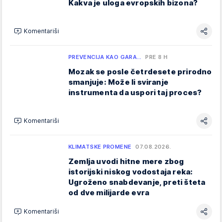
Kakva je uloga evropskih bizona?
Komentariši
PREVENCIJA KAO GARA…
PRE 8 H
Mozak se posle četrdesete prirodno
smanjuje: Može li sviranje
instrumenta da uspori taj proces?
Komentariši
KLIMATSKE PROMENE
07.08.2026.
Zemlja uvodi hitne mere zbog
istorijski niskog vodostaja reka:
Ugroženo snabdevanje, preti šteta
od dve milijarde evra
Komentariši