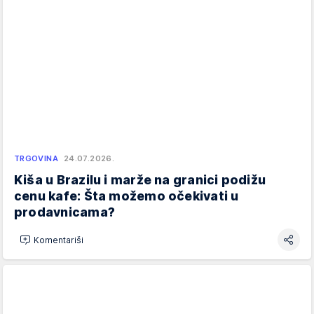
TRGOVINA
24.07.2026.
Kiša u Brazilu i marže na granici podižu
cenu kafe: Šta možemo očekivati u
prodavnicama?
Komentariši