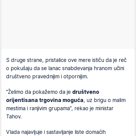
S druge strane, pristalice ove mere ističu da je reč
o pokušaju da se lanac snabdevanja hranom učini
društveno pravednijim i otpornijim.
"Želimo da pokažemo da je
društveno
orijentisana trgovina moguća
, uz brigu o malim
mestima i ranjivim grupama", rekao je ministar
Tahov.
Vlada najavljuje i sastavljanje liste domaćih