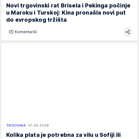
Novi trgovinski rat Brisela i Pekinga počinje
u Maroku i Turskoj: Kina pronašla novi put
do evropskog tržišta
Komentariši
TRGOVINA
01.08.2026.
Kolika plata je potrebna za vilu u Sofiji ili