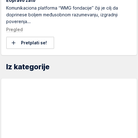
EUpravo zato
Komunikaciona platforma “WMG fondacije” čiji je cilj da
doprinese boljem međusobnom razumevanju, izgradnji
poverenja...
Pregled
Pretplati se!
Iz kategorije