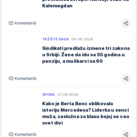
Kalemegdan
Komentariši
TRŽIŠTE RADA
06.08.2026.
Sindikati predlažu izmene tri zakona
u Srbiji: Žene da idu sa 55 godina u
penziju, a muškarci sa 60
Komentariši
SPONA
07.08.2026.
Kako je Berta Benc oblikovala
istoriju Mercedesa? Liderka u senci
muža, zaslužna za klasu kojoj se ceo
svet divi
Komentariši