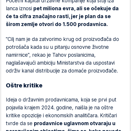
Početni kapital državne kompanije koja stoji iza
lanca iznosi
pet miliona evra, ali se očekuje da
će ta cifra značajno rasti, jer je plan da se
širom zemlje otvori do 1.500 prodavnica.
"Cilj nam je da zatvorimo krug od proizvođača do
potrošača kada su u pitanju osnovne životne
namirnice", rekao je Tahov poslanicima,
naglašavajući ambiciju Ministarstva da uspostavi
održiv kanal distribucije za domaće proizvođače.
Oštre kritike
Ideja o državnim prodavnicama, koja se prvi put
pojavila krajem 2024. godine, naišla je na oštre
kritike opozicije i ekonomskih analitičara. Kritičari
tvrde da se
prodavnice uglavnom otvaraju u