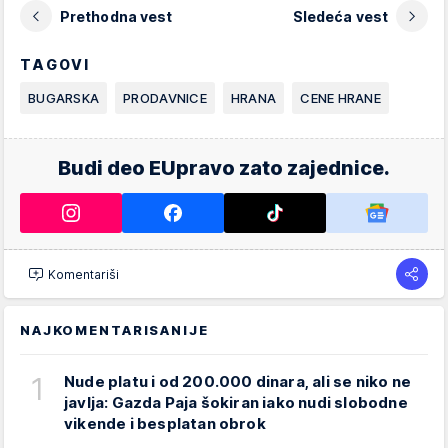
Prethodna vest
Sledeća vest
TAGOVI
BUGARSKA
PRODAVNICE
HRANA
CENE HRANE
Budi deo EUpravo zato zajednice.
Komentariši
NAJKOMENTARISANIJE
1
Nude platu i od 200.000 dinara, ali se niko ne
javlja: Gazda Paja šokiran iako nudi slobodne
vikende i besplatan obrok