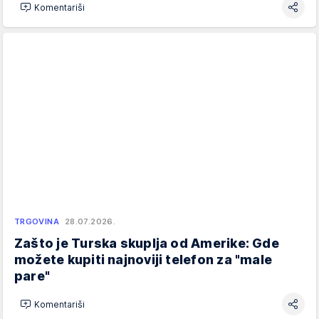
Komentariši
TRGOVINA
28.07.2026.
Zašto je Turska skuplja od Amerike: Gde
možete kupiti najnoviji telefon za "male
pare"
Komentariši