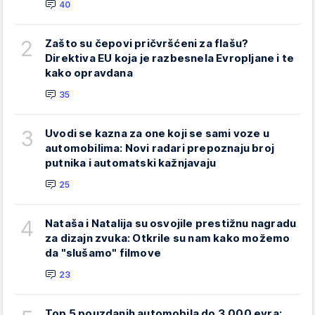
40
2
Zašto su čepovi pričvršćeni za flašu?
Direktiva EU koja je razbesnela Evropljane i te
kako opravdana
35
3
Uvodi se kazna za one koji se sami voze u
automobilima: Novi radari prepoznaju broj
putnika i automatski kažnjavaju
25
4
Nataša i Natalija su osvojile prestižnu nagradu
za dizajn zvuka: Otkrile su nam kako možemo
da "slušamo" filmove
23
Top 5 pouzdanih automobila do 3.000 evra: