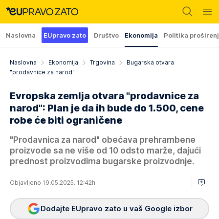
Naslovna
EUpravo zato
Društvo
Ekonomija
Politika proširen
Naslovna
Ekonomija
Trgovina
Bugarska otvara
"prodavnice za narod"
Evropska zemlja otvara "prodavnice za
narod": Plan je da ih bude do 1.500, cene
robe će biti ograničene
"Prodavnica za narod" obećava prehrambene
proizvode sa ne više od 10 odsto marže, dajući
prednost proizvodima bugarske proizvodnje.
Objavljeno 19.05.2025. 12:42h
Dodajte EUpravo zato u vaš Google izbor