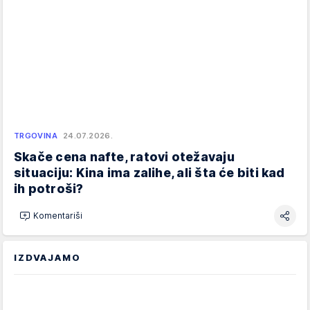
TRGOVINA
24.07.2026.
Skače cena nafte, ratovi otežavaju
situaciju: Kina ima zalihe, ali šta će biti kad
ih potroši?
Komentariši
IZDVAJAMO