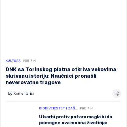
KULTURA
PRE 7 H
DNK sa Torinskog platna otkriva vekovima
skrivanu istoriju: Naučnici pronašli
neverovatne tragove
Komentariši
BIODIVERZITET I ZAŠ…
PRE 7 H
U borbi protiv požara mogla bi da
pomogne ova moćna životinja: