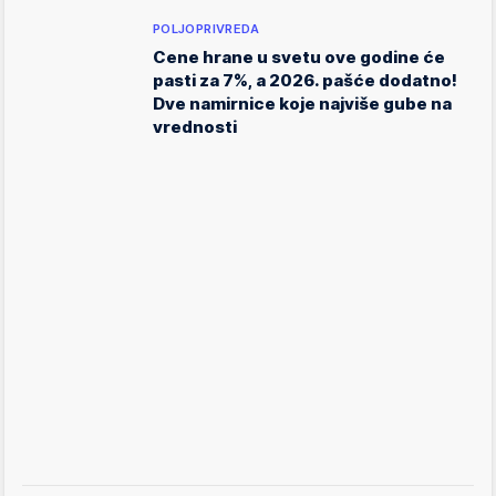
POLJOPRIVREDA
Cene hrane u svetu ove godine će
pasti za 7%, a 2026. pašće dodatno!
Dve namirnice koje najviše gube na
vrednosti