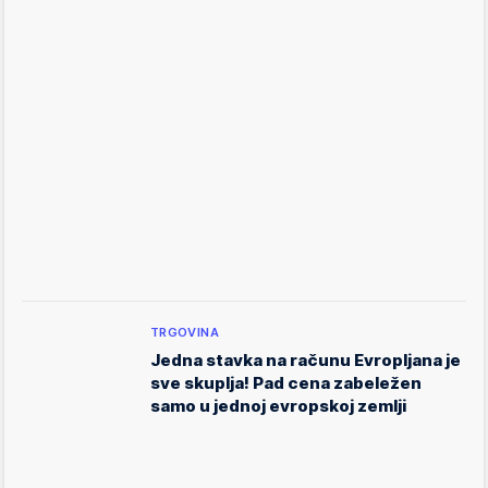
TRGOVINA
Jedna stavka na računu Evropljana je
sve skuplja! Pad cena zabeležen
samo u jednoj evropskoj zemlji