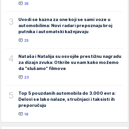
35
3
Uvodi se kazna za one koji se sami voze u
automobilima: Novi radari prepoznaju broj
putnika i automatski kažnjavaju
25
4
Nataša i Natalija su osvojile prestižnu nagradu
za dizajn zvuka: Otkrile su nam kako možemo
da "slušamo" filmove
23
5
Top 5 pouzdanih automobila do 3.000 evra:
Delovi se lako nalaze, stručnjaci i taksisti ih
preporučuju
18