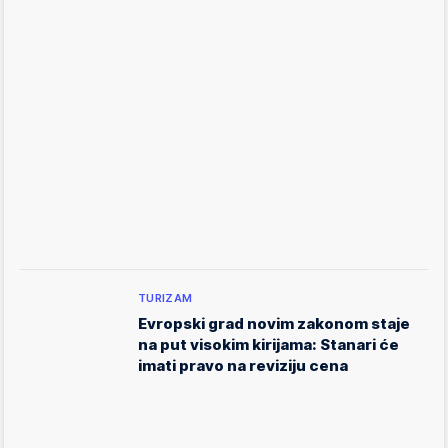
TURIZAM
Evropski grad novim zakonom staje
na put visokim kirijama: Stanari će
imati pravo na reviziju cena