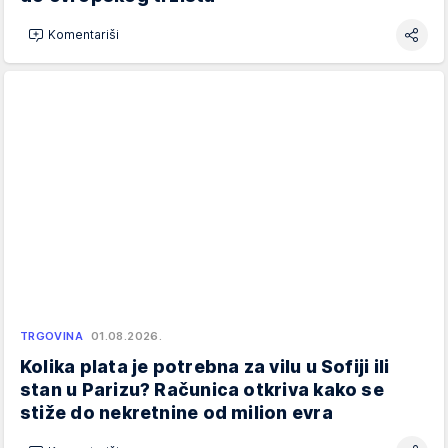
Komentariši
TRGOVINA
01.08.2026.
Kolika plata je potrebna za vilu u Sofiji ili
stan u Parizu? Računica otkriva kako se
stiže do nekretnine od milion evra