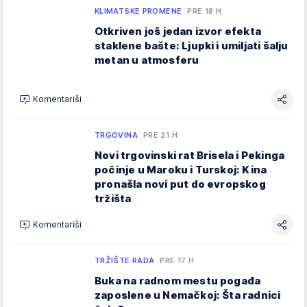
KLIMATSKE PROMENE
PRE 18 H
Otkriven još jedan izvor efekta
staklene bašte: Ljupki i umiljati šalju
metan u atmosferu
Komentariši
TRGOVINA
PRE 21 H
Novi trgovinski rat Brisela i Pekinga
počinje u Maroku i Turskoj: Kina
pronašla novi put do evropskog
tržišta
Komentariši
TRŽIŠTE RADA
PRE 17 H
Buka na radnom mestu pogađa
zaposlene u Nemačkoj: Šta radnici