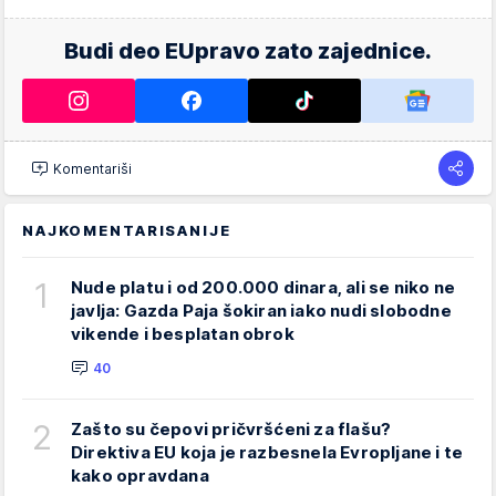
Budi deo EUpravo zato zajednice.
Komentariši
NAJKOMENTARISANIJE
1
Nude platu i od 200.000 dinara, ali se niko ne
javlja: Gazda Paja šokiran iako nudi slobodne
vikende i besplatan obrok
40
2
Zašto su čepovi pričvršćeni za flašu?
Direktiva EU koja je razbesnela Evropljane i te
kako opravdana