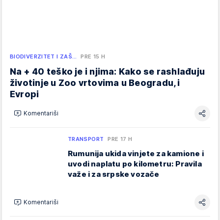
BIODIVERZITET I ZAŠ…
PRE 15 H
Na + 40 teško je i njima: Kako se rashlađuju
životinje u Zoo vrtovima u Beogradu, i
Evropi
Komentariši
TRANSPORT
PRE 17 H
Rumunija ukida vinjete za kamione i
uvodi naplatu po kilometru: Pravila
važe i za srpske vozače
Komentariši