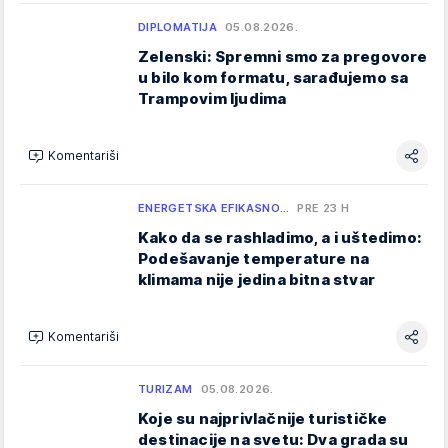
DIPLOMATIJA
05.08.2026.
Zelenski: Spremni smo za pregovore
u bilo kom formatu, sarađujemo sa
Trampovim ljudima
Komentariši
ENERGETSKA EFIKASNO…
PRE 23 H
Kako da se rashladimo, a i uštedimo:
Podešavanje temperature na
klimama nije jedina bitna stvar
Komentariši
TURIZAM
05.08.2026.
Koje su najprivlačnije turističke
destinacije na svetu: Dva grada su