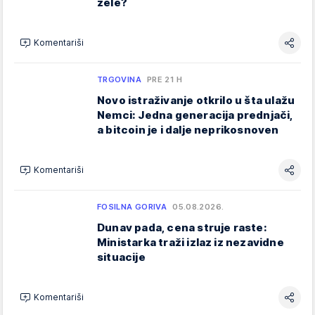
žele?
Komentariši
TRGOVINA
PRE 21 H
Novo istraživanje otkrilo u šta ulažu
Nemci: Jedna generacija prednjači,
a bitcoin je i dalje neprikosnoven
Komentariši
FOSILNA GORIVA
05.08.2026.
Dunav pada, cena struje raste:
Ministarka traži izlaz iz nezavidne
situacije
Komentariši