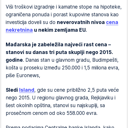
Viši troškovi izgradnje i kamatne stope na hipoteke,
ograničena ponuda i porast kupovine stanova kao
investicija doveli su do
neverovatnih nivoa
cena
nekretnina
u nekim zemljama EU.
Mađarska je zabeležila najveći rast cena –
stanovi su danas tri puta skuplji nego 2015.
godine
. Danas stan u glavnom gradu, Budimpešti,
košta u proseku između 250.000 i 1,5 miliona evra,
piše Euronews,
Sledi
Island
, gde su cene približno 2,5 puta veće
nego 2015. U regionu glavnog grada, Rejkjaviku i
šest okolnih opština, stanovi su najskuplji, sa
prosečnom cenom od oko 558.000 evra.
Prema podacima Centralne banke Islanda, kako