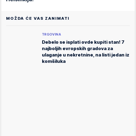
MOŽDA ĆE VAS ZANIMATI
TRGOVINA
Debelo se isplati ovde kupiti stan! 7
najboljih evropskih gradova za
ulaganje u nekretnine, na listi jedan iz
komšiluka