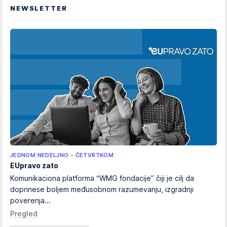
NEWSLETTER
JEDNOM NEDELJNO - ČETVRTKOM
EUpravo zato
Komunikaciona platforma “WMG fondacije” čiji je cilj da
doprinese boljem međusobnom razumevanju, izgradnji
poverenja...
Pregled