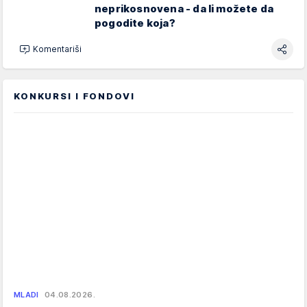
neprikosnovena - da li možete da
pogodite koja?
Komentariši
KONKURSI I FONDOVI
MLADI
04.08.2026.