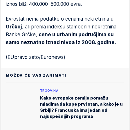
iznos bliži 400.000–500.000 evra.
Evrostat nema podatke o cenama nekretnina u
Grčkoj
, ali prema indeksu stambenih nekretnina
Banke Grčke,
cene u urbanim područjima su
samo neznatno iznad nivoa iz 2008. godine.
(EUpravo zato/Euronews)
MOŽDA ĆE VAS ZANIMATI
TRGOVINA
Kako evropske zemlje pomažu
mladima da kupe prvi stan, a kako je u
Srbiji? Francuska ima jedan od
najuspešnijih programa