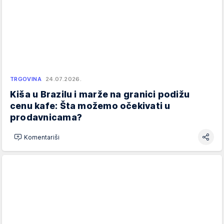
TRGOVINA
24.07.2026.
Kiša u Brazilu i marže na granici podižu
cenu kafe: Šta možemo očekivati u
prodavnicama?
Komentariši