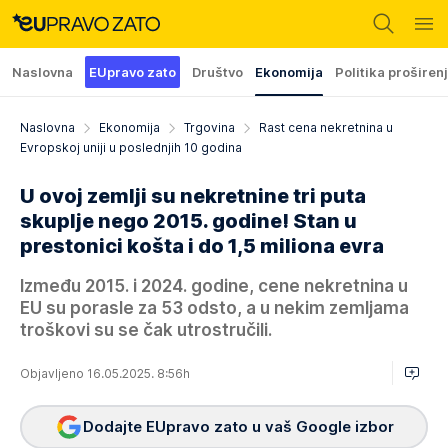
Naslovna
EUpravo zato
Društvo
Ekonomija
Politika proširen
Naslovna
Ekonomija
Trgovina
Rast cena nekretnina u
Evropskoj uniji u poslednjih 10 godina
U ovoj zemlji su nekretnine tri puta
skuplje nego 2015. godine! Stan u
prestonici košta i do 1,5 miliona evra
Između 2015. i 2024. godine, cene nekretnina u
EU su porasle za 53 odsto, a u nekim zemljama
troškovi su se čak utrostručili.
Objavljeno 16.05.2025. 8:56h
Dodajte EUpravo zato u vaš Google izbor