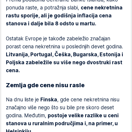
ponuda raste, a potražnja slabi,
cene nekretnina
rastu sporije, ali je godišnja inflacija cena
stanova i dalje bila 8 odsto u martu.
Ostatak Evrope je takođe zabeležio značajan
porast cena nekretnina u poslednjih devet godina.
Litvanija, Portugal, Češka, Bugarska, Estonija i
Poljska zabeležile su više nego dvostruki rast
cena.
Zemlja gde cene nisu rasle
Na dnu liste je
Finska
, gde cene nekretnina nisu
značajno više nego što su bile pre skoro deset
godina. Međutim,
postoje velike razlike u ceni
stanova u ruralnim područjima i, na primer, u
Helsinkiju.