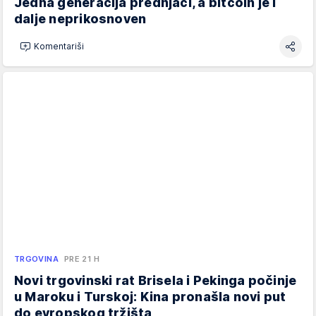
Jedna generacija prednjači, a bitcoin je i
dalje neprikosnoven
Komentariši
TRGOVINA
PRE 21 H
Novi trgovinski rat Brisela i Pekinga počinje
u Maroku i Turskoj: Kina pronašla novi put
do evropskog tržišta