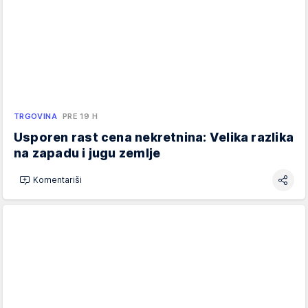
TRGOVINA
PRE 19 H
Usporen rast cena nekretnina: Velika razlika
na zapadu i jugu zemlje
Komentariši