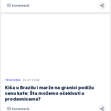
Komentariši
TRGOVINA
24.07.2026.
Kiša u Brazilu i marže na granici podižu
cenu kafe: Šta možemo očekivati u
prodavnicama?
Komentariši