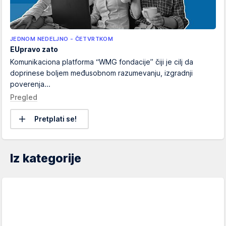
JEDNOM NEDELJNO - ČETVRTKOM
EUpravo zato
Komunikaciona platforma “WMG fondacije” čiji je cilj da
doprinese boljem međusobnom razumevanju, izgradnji
poverenja...
Pregled
Pretplati se!
Iz kategorije