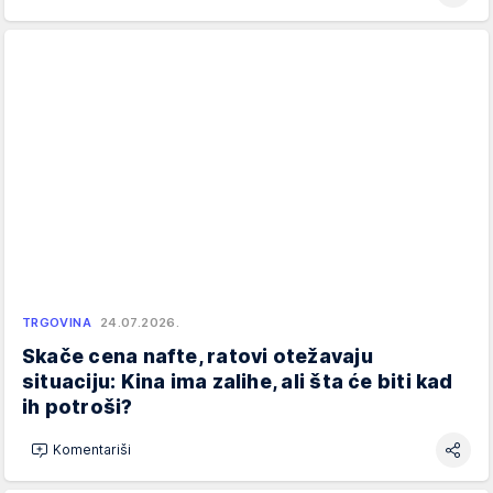
TRGOVINA
24.07.2026.
Skače cena nafte, ratovi otežavaju
situaciju: Kina ima zalihe, ali šta će biti kad
ih potroši?
Komentariši