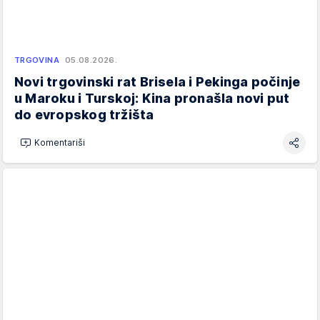
TRGOVINA
05.08.2026.
Novi trgovinski rat Brisela i Pekinga počinje
u Maroku i Turskoj: Kina pronašla novi put
do evropskog tržišta
Komentariši