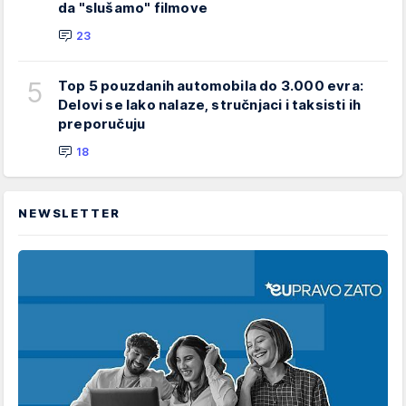
da "slušamo" filmove
23
5
Top 5 pouzdanih automobila do 3.000 evra:
Delovi se lako nalaze, stručnjaci i taksisti ih
preporučuju
18
NEWSLETTER