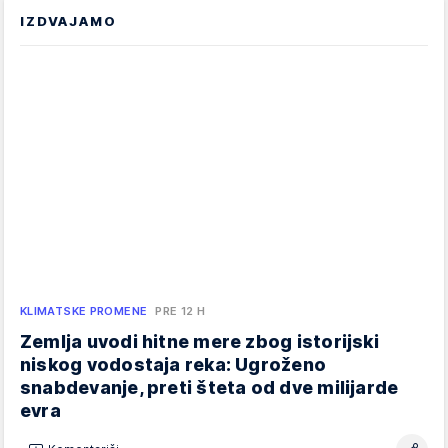
IZDVAJAMO
KLIMATSKE PROMENE
PRE 12 H
Zemlja uvodi hitne mere zbog istorijski
niskog vodostaja reka: Ugroženo
snabdevanje, preti šteta od dve milijarde
evra