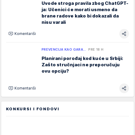
Uvode stroga pravila zbog ChatGPT-
ja: Učenici će morati usmeno da
brane radove kako bi dokazali da
nisu varali
Komentariši
PREVENCIJA KAO GARA…
PRE 18 H
Planirani porođaj kod kuće u Srbiji:
Zašto stručnjaci ne preporučuju
ovu opciju?
Komentariši
KONKURSI I FONDOVI