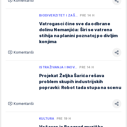
Komentariši
BIODIVERZITET I ZAŠ…
PRE 14 H
Vatrogasci čine sve da odbrane
dolinu Nemanjića: Širi se vatrena
stihija na planini poznatoj po divljim
konjima
Komentariši
ISTRAŽIVANJA I INOV…
PRE 14 H
Projekat Željka Šarića rešava
problem skupih industrijskih
popravki: Robot tada stupa na scenu
Komentariši
KULTURA
PRE 19 H
Večeras je Beograd muzička