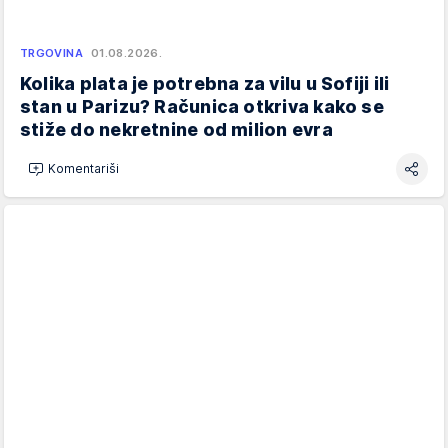
TRGOVINA
01.08.2026.
Kolika plata je potrebna za vilu u Sofiji ili
stan u Parizu? Računica otkriva kako se
stiže do nekretnine od milion evra
Komentariši