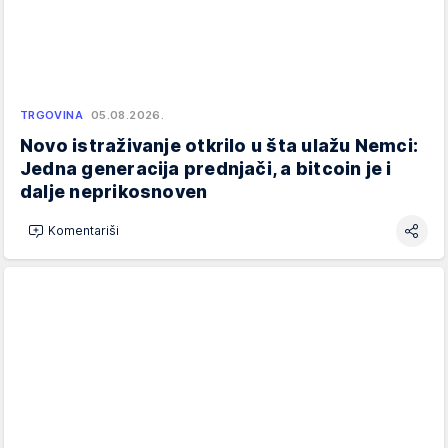
TRGOVINA
05.08.2026.
Novo istraživanje otkrilo u šta ulažu Nemci:
Jedna generacija prednjači, a bitcoin je i
dalje neprikosnoven
Komentariši