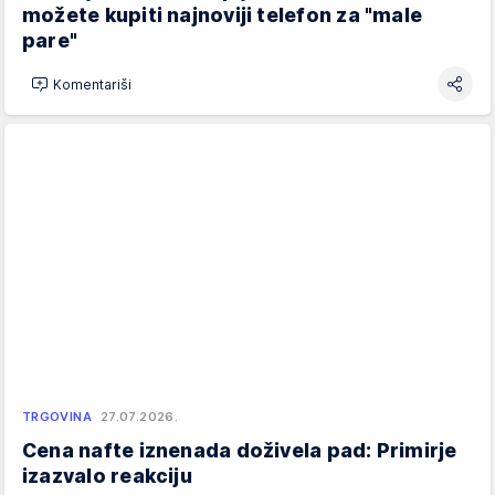
možete kupiti najnoviji telefon za "male
pare"
Komentariši
TRGOVINA
27.07.2026.
Cena nafte iznenada doživela pad: Primirje
izazvalo reakciju