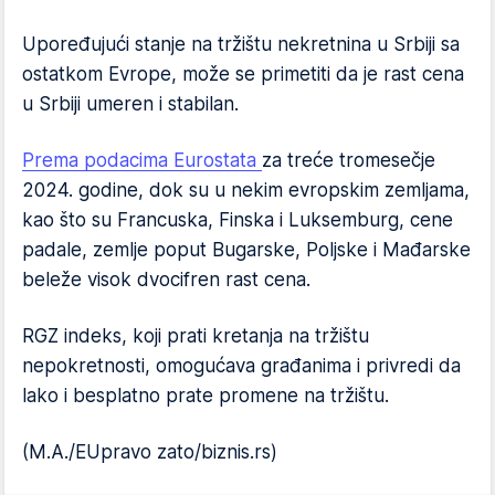
Upoređujući stanje na tržištu nekretnina u Srbiji sa
ostatkom Evrope, može se primetiti da je rast cena
u Srbiji umeren i stabilan.
Prema podacima Eurostata
za treće tromesečje
2024. godine, dok su u nekim evropskim zemljama,
kao što su Francuska, Finska i Luksemburg, cene
padale, zemlje poput Bugarske, Poljske i Mađarske
beleže visok dvocifren rast cena.
RGZ indeks, koji prati kretanja na tržištu
nepokretnosti, omogućava građanima i privredi da
lako i besplatno prate promene na tržištu.
(M.A./EUpravo zato/biznis.rs)