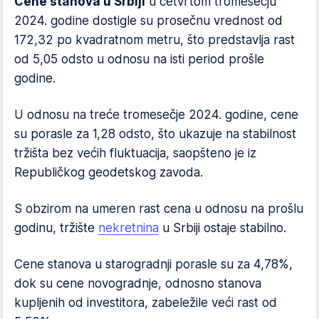
Cene stanova u Srbiji
u četvrtom tromesečju
2024. godine dostigle su prosečnu vrednost od
172,32 po kvadratnom metru, što predstavlja rast
od 5,05 odsto u odnosu na isti period prošle
godine.
U odnosu na treće tromesečje 2024. godine, cene
su porasle za 1,28 odsto, što ukazuje na stabilnost
tržišta bez većih fluktuacija, saopšteno je iz
Republičkog geodetskog zavoda.
S obzirom na umeren rast cena u odnosu na prošlu
godinu, tržište
nekretnina
u Srbiji ostaje stabilno.
Cene stanova u starogradnji porasle su za 4,78%,
dok su cene novogradnje, odnosno stanova
kupljenih od investitora, zabeležile veći rast od