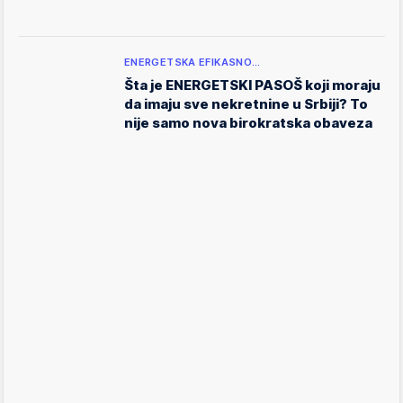
ENERGETSKA EFIKASNO…
Šta je ENERGETSKI PASOŠ koji moraju
da imaju sve nekretnine u Srbiji? To
nije samo nova birokratska obaveza