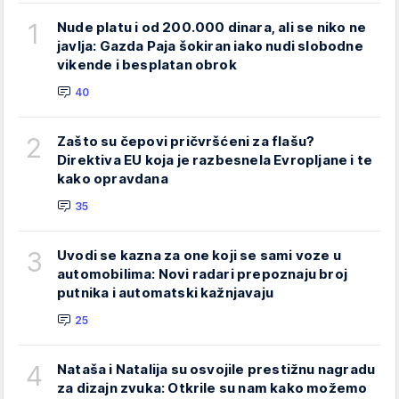
1
Nude platu i od 200.000 dinara, ali se niko ne
javlja: Gazda Paja šokiran iako nudi slobodne
vikende i besplatan obrok
40
2
Zašto su čepovi pričvršćeni za flašu?
Direktiva EU koja je razbesnela Evropljane i te
kako opravdana
35
3
Uvodi se kazna za one koji se sami voze u
automobilima: Novi radari prepoznaju broj
putnika i automatski kažnjavaju
25
4
Nataša i Natalija su osvojile prestižnu nagradu
za dizajn zvuka: Otkrile su nam kako možemo