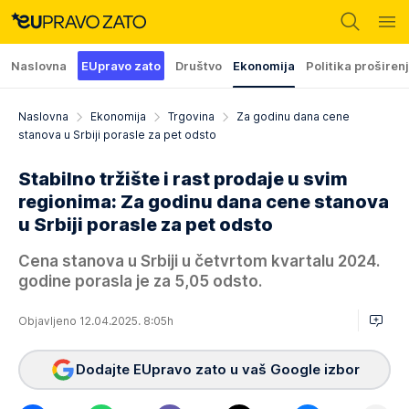
Naslovna
EUpravo zato
Društvo
Ekonomija
Politika proširen
Naslovna
Ekonomija
Trgovina
Za godinu dana cene
stanova u Srbiji porasle za pet odsto
Stabilno tržište i rast prodaje u svim
regionima: Za godinu dana cene stanova
u Srbiji porasle za pet odsto
Cena stanova u Srbiji u četvrtom kvartalu 2024.
godine porasla je za 5,05 odsto.
Objavljeno 12.04.2025. 8:05h
Dodajte EUpravo zato u vaš Google izbor