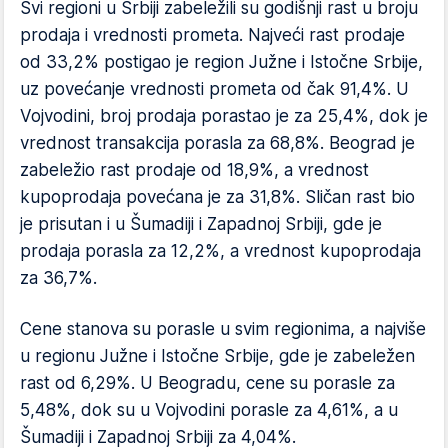
Svi regioni u Srbiji zabeležili su godišnji rast u broju
prodaja i vrednosti prometa. Najveći rast prodaje
od 33,2% postigao je region Južne i Istočne Srbije,
uz povećanje vrednosti prometa od čak 91,4%. U
Vojvodini, broj prodaja porastao je za 25,4%, dok je
vrednost transakcija porasla za 68,8%. Beograd je
zabeležio rast prodaje od 18,9%, a vrednost
kupoprodaja povećana je za 31,8%. Sličan rast bio
je prisutan i u Šumadiji i Zapadnoj Srbiji, gde je
prodaja porasla za 12,2%, a vrednost kupoprodaja
za 36,7%.
Cene stanova su porasle u svim regionima, a najviše
u regionu Južne i Istočne Srbije, gde je zabeležen
rast od 6,29%. U Beogradu, cene su porasle za
5,48%, dok su u Vojvodini porasle za 4,61%, a u
Šumadiji i Zapadnoj Srbiji za 4,04%.