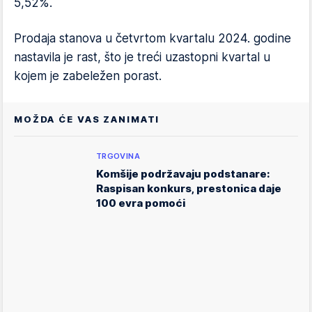
5,52%.
Prodaja stanova u četvrtom kvartalu 2024. godine
nastavila je rast, što je treći uzastopni kvartal u
kojem je zabeležen porast.
MOŽDA ĆE VAS ZANIMATI
TRGOVINA
Komšije podržavaju podstanare:
Raspisan konkurs, prestonica daje
100 evra pomoći