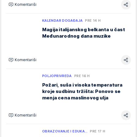
Komentariši
KALENDAR DOGAĐAJA
PRE 14 H
Magija italijanskog belkanta u čast
Međunarodnog dana muzike
Komentariši
POLJOPRIVREDA
PRE 16 H
Požari, suša i visoka temperatura
kroje sudbinu tržišta: Ponovo se
menja cena maslinovog ulja
Komentariši
OBRAZOVANJE I EDUKA…
PRE 17 H