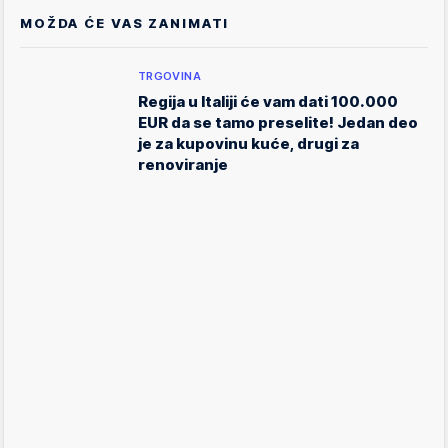
MOŽDA ĆE VAS ZANIMATI
TRGOVINA
Regija u Italiji će vam dati 100.000
EUR da se tamo preselite! Jedan deo
je za kupovinu kuće, drugi za
renoviranje