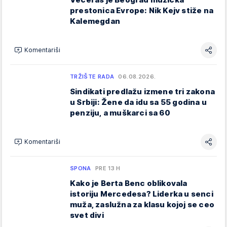
prestonica Evrope: Nik Kejv stiže na
Kalemegdan
Komentariši
TRŽIŠTE RADA
06.08.2026.
Sindikati predlažu izmene tri zakona
u Srbiji: Žene da idu sa 55 godina u
penziju, a muškarci sa 60
Komentariši
SPONA
PRE 13 H
Kako je Berta Benc oblikovala
istoriju Mercedesa? Liderka u senci
muža, zaslužna za klasu kojoj se ceo
svet divi