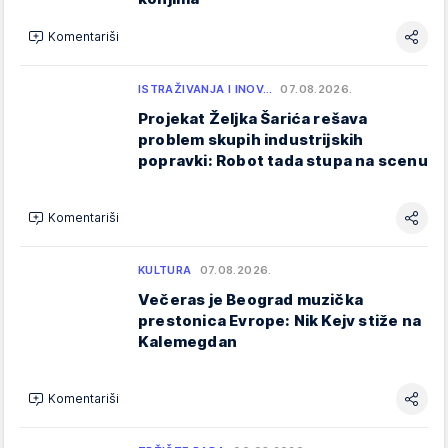
Komentariši
ISTRAŽIVANJA I INOV…
07.08.2026.
Projekat Željka Šarića rešava
problem skupih industrijskih
popravki: Robot tada stupa na scenu
Komentariši
KULTURA
07.08.2026.
Večeras je Beograd muzička
prestonica Evrope: Nik Kejv stiže na
Kalemegdan
Komentariši