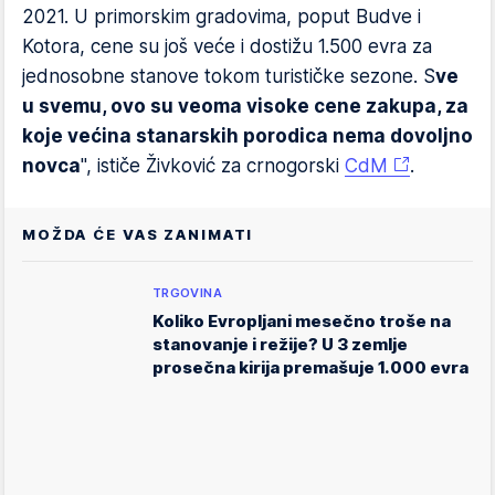
2021. U primorskim gradovima, poput Budve i
Kotora, cene su još veće i dostižu 1.500 evra za
jednosobne stanove tokom turističke sezone. S
ve
u svemu, ovo su veoma visoke cene zakupa, za
koje većina stanarskih porodica nema dovoljno
novca
", ističe Živković za crnogorski
CdM
.
MOŽDA ĆE VAS ZANIMATI
TRGOVINA
Koliko Evropljani mesečno troše na
stanovanje i režije? U 3 zemlje
prosečna kirija premašuje 1.000 evra