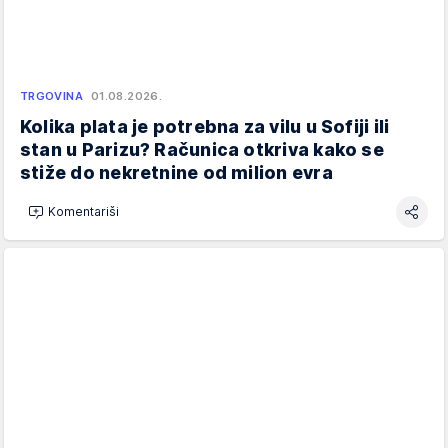
TRGOVINA
01.08.2026.
Kolika plata je potrebna za vilu u Sofiji ili
stan u Parizu? Računica otkriva kako se
stiže do nekretnine od milion evra
Komentariši