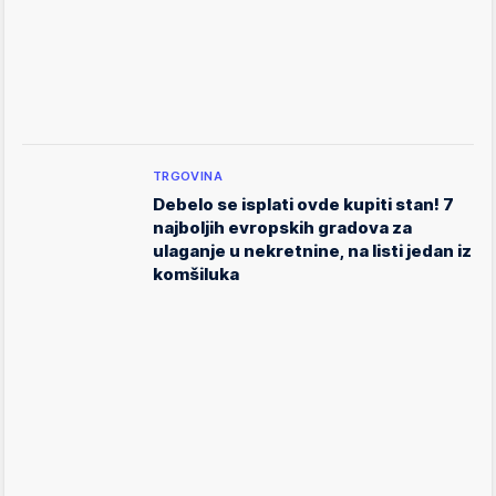
TRGOVINA
Debelo se isplati ovde kupiti stan! 7
najboljih evropskih gradova za
ulaganje u nekretnine, na listi jedan iz
komšiluka