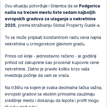
Ovu situaciju potvrđuje i činjenica da se
Podgorica
našla na trećem mestu liste sedam najboljih
evropskih gradova za ulaganje u nekretnine
2025
, prema istraživanju Global Property Guide-a.
To se može pripisati konstantnom rastu cena najma
nekretnina u crnogorskom glavnom gradu.
Prinos od kirije - jednostavno rečeno - je godišnji
prihod od zakupnine kao procenat kupovne cene
nekretnine. Zlatno je pravilo koliko brzo vaša
investicija počinje da vam se vraća.
Na tržištu na kojem je svaka decimalna tačka važna,
evropski gradovi sa visokim prinosima zauzimaju
središnje mesto i dokazuju da lepota i profit mogu