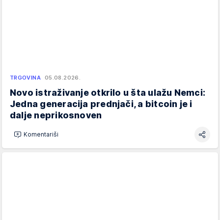
TRGOVINA
05.08.2026.
Novo istraživanje otkrilo u šta ulažu Nemci:
Jedna generacija prednjači, a bitcoin je i
dalje neprikosnoven
Komentariši