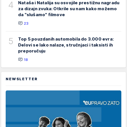
4
Nataša i Natalija su osvojile prestižnu nagradu
za dizajn zvuka: Otkrile su nam kako možemo
da "slušamo" filmove
23
5
Top 5 pouzdanih automobila do 3.000 evra:
Delovi se lako nalaze, stručnjaci i taksisti ih
preporučuju
18
NEWSLETTER