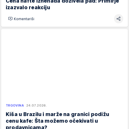
Cena nafte iznenada doživela pad: Primirje
izazvalo reakciju
Komentariši
TRGOVINA
24.07.2026.
Kiša u Brazilu i marže na granici podižu
cenu kafe: Šta možemo očekivati u
prodavnicama?