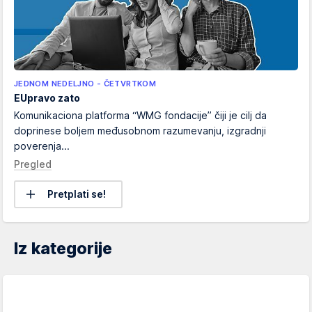
JEDNOM NEDELJNO - ČETVRTKOM
EUpravo zato
Komunikaciona platforma “WMG fondacije” čiji je cilj da
doprinese boljem međusobnom razumevanju, izgradnji
poverenja...
Pregled
Pretplati se!
Iz kategorije