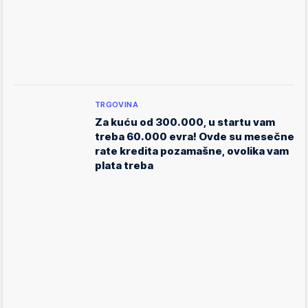
TRGOVINA
Za kuću od 300.000, u startu vam
treba 60.000 evra! Ovde su mesečne
rate kredita pozamašne, ovolika vam
plata treba