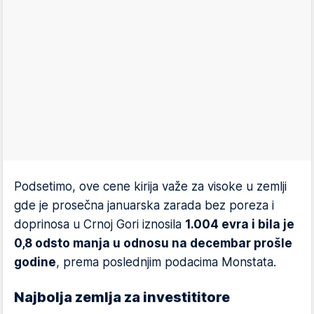
Podsetimo, ove cene kirija važe za visoke u zemlji
gde je prosečna januarska zarada bez poreza i
doprinosa u Crnoj Gori iznosila
1.004 evra i bila je
0,8 odsto manja u odnosu na decembar prošle
godine
, prema poslednjim podacima Monstata.
Najbolja zemlja za investititore