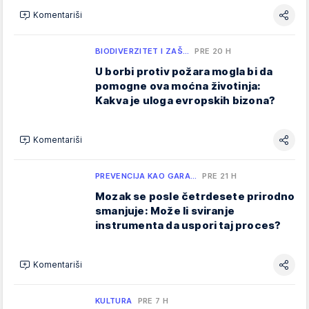
Komentariši
BIODIVERZITET I ZAŠ…
PRE 20 H
U borbi protiv požara mogla bi da
pomogne ova moćna životinja:
Kakva je uloga evropskih bizona?
Komentariši
PREVENCIJA KAO GARA…
PRE 21 H
Mozak se posle četrdesete prirodno
smanjuje: Može li sviranje
instrumenta da uspori taj proces?
Komentariši
KULTURA
PRE 7 H