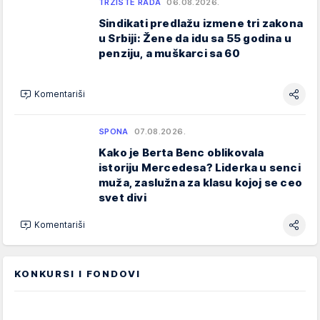
TRŽIŠTE RADA
06.08.2026.
Sindikati predlažu izmene tri zakona
u Srbiji: Žene da idu sa 55 godina u
penziju, a muškarci sa 60
Komentariši
SPONA
07.08.2026.
Kako je Berta Benc oblikovala
istoriju Mercedesa? Liderka u senci
muža, zaslužna za klasu kojoj se ceo
svet divi
Komentariši
KONKURSI I FONDOVI