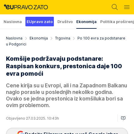
Naslovna
EUpravo zato
Društvo
Ekonomija
Politika proširen
Naslovna
Ekonomija
Trgovina
Po 100 evra za podstanare
u Podgorici
Komšije podržavaju podstanare:
Raspisan konkurs, prestonica daje 100
evra pomoći
Cene kirija su u Evropi, ali i na Zapadnom Balkanu
naglo porasle u poslednjih nekoliko godina.
Ovako se jedna prestonica iz komšiluka bori sa
ovim problemom.
Objavljeno 27.03.2025. 10:43h