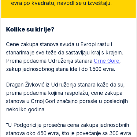
evra po kvadratu, navodi se u izveštaju.
Kolike su kirije?
Cene zakupa stanova svuda u Evropi rastu i
stanarima je sve teže da sastavljaju kraj s krajem.
Prema podacima Udruženja stanara
Crne Gore
,
zakup jednosobnog stana ide i do 1.500 evra.
Dragan Živković iz Udruženja stanara kaže da su,
prema podacima kojima raspolažu, cene zakupa
stanova u Crnoj Gori značajno porasle u poslednjih
nekoliko godina.
"U Podgorici je prosečna cena zakupa jednosobnih
stanova oko 450 evra, što je povećanje sa 300 evra