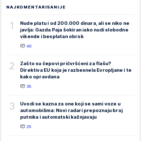
NAJKOMENTARISANIJE
1
Nude platu i od 200.000 dinara, ali se niko ne
javlja: Gazda Paja šokiran iako nudi slobodne
vikende i besplatan obrok
40
2
Zašto su čepovi pričvršćeni za flašu?
Direktiva EU koja je razbesnela Evropljane i te
kako opravdana
35
3
Uvodi se kazna za one koji se sami voze u
automobilima: Novi radari prepoznaju broj
putnika i automatski kažnjavaju
25