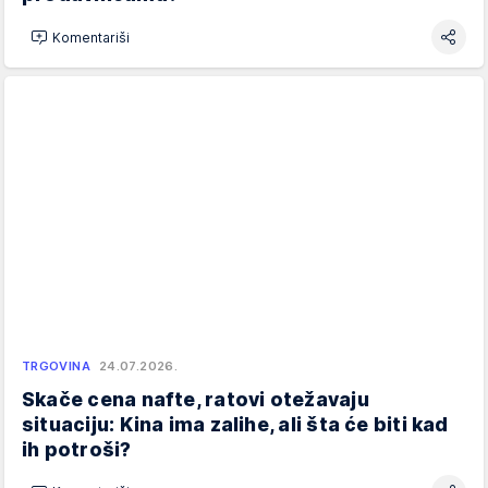
Komentariši
TRGOVINA
24.07.2026.
Skače cena nafte, ratovi otežavaju
situaciju: Kina ima zalihe, ali šta će biti kad
ih potroši?