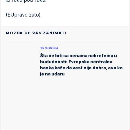
ići ruku pod ruku.
(EUpravo zato)
MOŽDA ĆE VAS ZANIMATI
TRGOVINA
Šta će biti sa cenama nekretnina u
budućnosti: Evropska centralna
banka kaže da vest nije dobra, evo ko
je na udaru