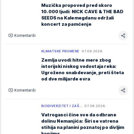
Muzička propoved pred skoro
10.000 ljudi: NICK CAVE & THE BAD
SEEDS na Kalemegdanu održali
koncert za pamćenje
Komentariši
KLIMATSKE PROMENE
07.08.2026.
Zemlja uvodi hitne mere zbog
istorijski niskog vodostaja reka:
Ugroženo snabdevanje, preti šteta
od dve milijarde evra
Komentariši
BIODIVERZITET I ZAŠ…
07.08.2026.
Vatrogasci čine sve da odbrane
dolinu Nemanjića: Širi se vatrena
stihija na planini poznatoj po divljim
konjima