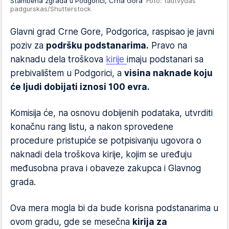
Stambena zgrada u Podgorici, Crna Gora
Foto: tautvydas
padgurskas/Shutterstock
Glavni grad Crne Gore, Podgorica, raspisao je javni
poziv za
podršku podstanarima.
Pravo na
naknadu dela troškova
kirije
imaju podstanari sa
prebivalištem u Podgorici, a
visina naknade koju
će ljudi dobijati iznosi 100 evra.
Komisija će, na osnovu dobijenih podataka, utvrditi
konačnu rang listu, a nakon sprovedene
procedure pristupiće se potpisivanju ugovora o
naknadi dela troškova kirije, kojim se uređuju
međusobna prava i obaveze zakupca i Glavnog
grada.
Ova mera mogla bi da bude korisna podstanarima u
ovom gradu, gde se mesečna
kirija za