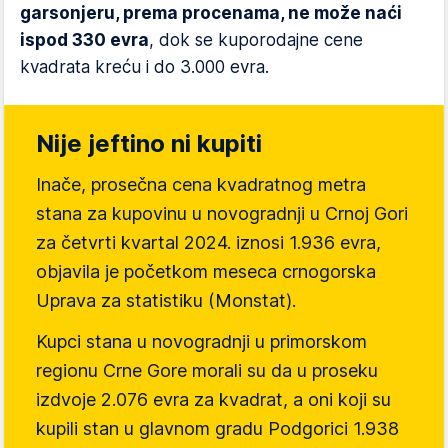
garsonjeru, prema procenama, ne može naći
ispod 330 evra
, dok se kuporodajne cene
kvadrata kreću i do 3.000 evra.
Nije jeftino ni kupiti
Inače, prosečna cena kvadratnog metra
stana za kupovinu u novogradnji u Crnoj Gori
za četvrti kvartal 2024. iznosi 1.936 evra,
objavila je početkom meseca crnogorska
Uprava za statistiku (Monstat).
Kupci stana u novogradnji u primorskom
regionu Crne Gore morali su da u proseku
izdvoje 2.076 evra za kvadrat, a oni koji su
kupili stan u glavnom gradu Podgorici 1.938