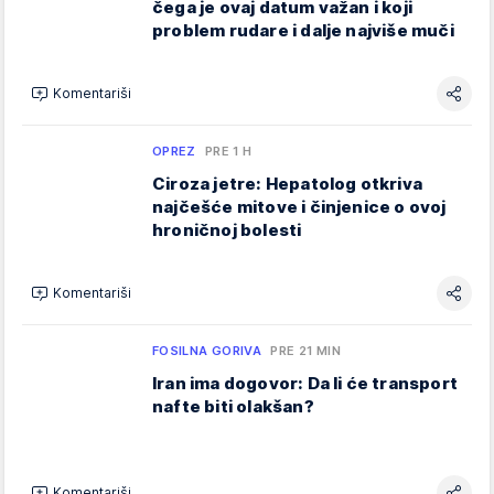
čega je ovaj datum važan i koji
problem rudare i dalje najviše muči
Komentariši
OPREZ
PRE 1 H
Ciroza jetre: Hepatolog otkriva
najčešće mitove i činjenice o ovoj
hroničnoj bolesti
Komentariši
FOSILNA GORIVA
PRE 21 MIN
Iran ima dogovor: Da li će transport
nafte biti olakšan?
Komentariši