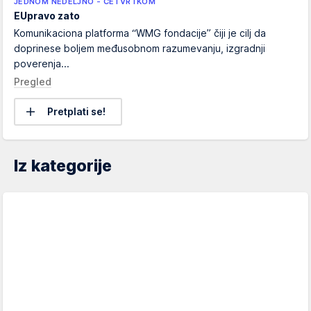
JEDNOM NEDELJNO - ČETVRTKOM
EUpravo zato
Komunikaciona platforma “WMG fondacije” čiji je cilj da
doprinese boljem međusobnom razumevanju, izgradnji
poverenja...
Pregled
Pretplati se!
Iz kategorije