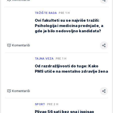
TRŽIŠTE RADA
PRE 1 H
Ovi fakulteti su se najviše tražili:
Psihologija i medicina prednjače, a
gde je bilo nedovoljno kandidata?
Komentariši
TAJNA VEZA
PRE 1 H
Od razdražljivosti do tuge: Kako
PMS utiče na mentalno zdravlje žena
Komentariši
SPORT
PRE 2 H
Plivao 56 sati bez sna i ispisao