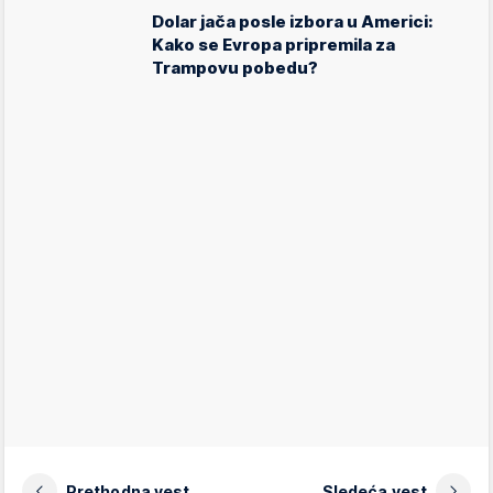
Dolar jača posle izbora u Americi:
Kako se Evropa pripremila za
Trampovu pobedu?
Prethodna vest
Sledeća vest