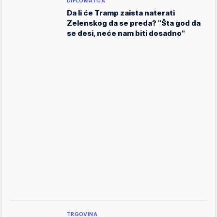
DIPLOMATIJA
Da li će Tramp zaista naterati
Zelenskog da se preda? "Šta god da
se desi, neće nam biti dosadno"
TRGOVINA