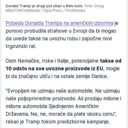
Donald Tramp je drugi put ušao u Belu kuću
Foto: Doug
Mills/CNP/AdMedia / Sipa Press / Profimedia
Pobeda Donalda Trampa na američkim izborima
je
ponovo probudila strahove u Evropi da bi mogao
da uvede takse na uvoznu robu i započne novi
trgovinski rat.
Osim Nemačke, Irske i Italije, potencijalne
takse od
10 odsto na sve uvozne proizvode iz EU
, mogle
bi da značajno utiču i na ostale zemlje članice.
"Evropljani ne uzimaju naše automobile. Ne uzimaju
naše poljoprivredne proizvode. Ali prodaju milione i
milione automobila Sjedinjenim Američkim
Državama. Ne, ne, moraće da plate visoku cenu",
rekao je Tramp tokom predizborne kampanje.