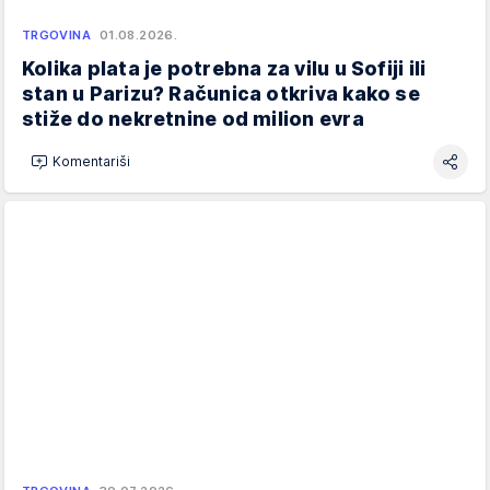
TRGOVINA
01.08.2026.
Kolika plata je potrebna za vilu u Sofiji ili
stan u Parizu? Računica otkriva kako se
stiže do nekretnine od milion evra
Komentariši