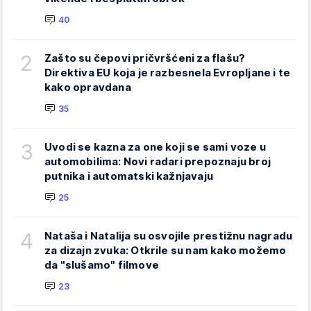
40
2
Zašto su čepovi pričvršćeni za flašu?
Direktiva EU koja je razbesnela Evropljane i te
kako opravdana
35
3
Uvodi se kazna za one koji se sami voze u
automobilima: Novi radari prepoznaju broj
putnika i automatski kažnjavaju
25
4
Nataša i Natalija su osvojile prestižnu nagradu
za dizajn zvuka: Otkrile su nam kako možemo
da "slušamo" filmove
23