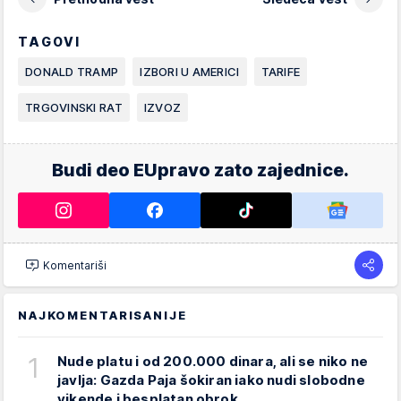
TAGOVI
DONALD TRAMP
IZBORI U AMERICI
TARIFE
TRGOVINSKI RAT
IZVOZ
Budi deo EUpravo zato zajednice.
Komentariši
NAJKOMENTARISANIJE
1
Nude platu i od 200.000 dinara, ali se niko ne
javlja: Gazda Paja šokiran iako nudi slobodne
vikende i besplatan obrok