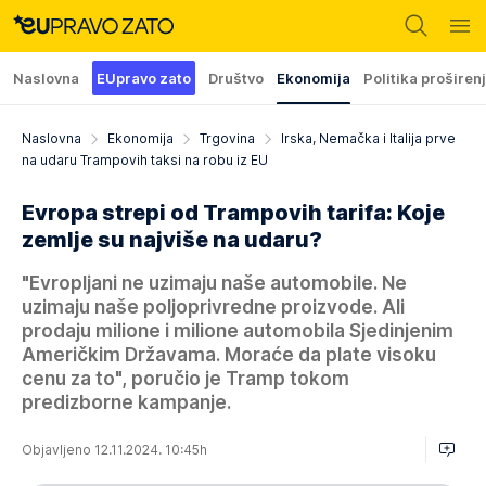
Naslovna
EUpravo zato
Društvo
Ekonomija
Politika proširen
Naslovna
Ekonomija
Trgovina
Irska, Nemačka i Italija prve
na udaru Trampovih taksi na robu iz EU
Evropa strepi od Trampovih tarifa: Koje
zemlje su najviše na udaru?
"Evropljani ne uzimaju naše automobile. Ne
uzimaju naše poljoprivredne proizvode. Ali
prodaju milione i milione automobila Sjedinjenim
Američkim Državama. Moraće da plate visoku
cenu za to", poručio je Tramp tokom
predizborne kampanje.
Objavljeno 12.11.2024. 10:45h