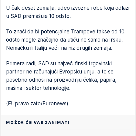
U čak deset zemalja, udeo izvozne robe koja odlazi
u SAD premašuje 10 odsto.
To znači da bi potencijalne Trampove takse od 10
odsto mogle značajno da utiču ne samo na Irsku,
Nemačku ili Italiju već i na niz drugih zemalja.
Primera radi, SAD su najveći finski trgovinski
partner ne računajući Evropsku uniju, a to se
posebno odnosi na proizvodnju čelika, papira,
mašina i sektor tehnologije.
(EUpravo zato/Euronews)
MOŽDA ĆE VAS ZANIMATI