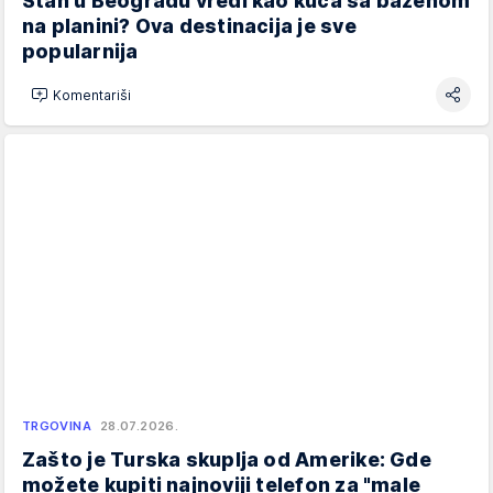
Stan u Beogradu vredi kao kuća sa bazenom
na planini? Ova destinacija je sve
popularnija
Komentariši
TRGOVINA
28.07.2026.
Zašto je Turska skuplja od Amerike: Gde
možete kupiti najnoviji telefon za "male