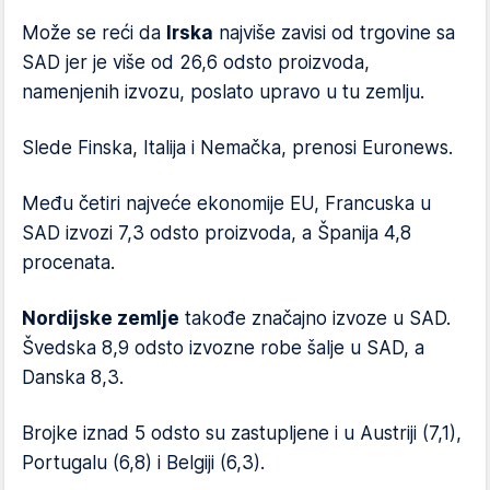
Može se reći da
Irska
najviše zavisi od trgovine sa
SAD jer je više od 26,6 odsto proizvoda,
namenjenih izvozu, poslato upravo u tu zemlju.
Slede Finska, Italija i Nemačka, prenosi Euronews.
Među četiri najveće ekonomije EU, Francuska u
SAD izvozi 7,3 odsto proizvoda, a Španija 4,8
procenata.
Nordijske zemlje
takođe značajno izvoze u SAD.
Švedska 8,9 odsto izvozne robe šalje u SAD, a
Danska 8,3.
Brojke iznad 5 odsto su zastupljene i u Austriji (7,1),
Portugalu (6,8) i Belgiji (6,3).