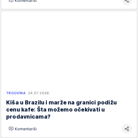
Komentariši
TRGOVINA
24.07.2026.
Kiša u Brazilu i marže na granici podižu
cenu kafe: Šta možemo očekivati u
prodavnicama?
Komentariši