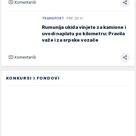
Komentariši
TRANSPORT
PRE 20 H
Rumunija ukida vinjete za kamione i
uvodi naplatu po kilometru: Pravila
važe i za srpske vozače
Komentariši
KONKURSI I FONDOVI