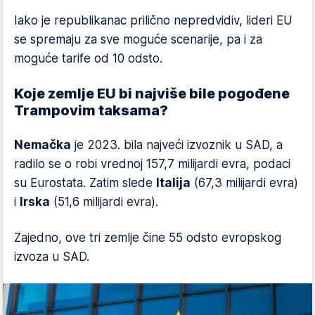
Iako je republikanac prilično nepredvidiv, lideri EU
se spremaju za sve moguće scenarije, pa i za
moguće tarife od 10 odsto.
Koje zemlje EU bi najviše bile pogođene
Trampovim taksama?
Nemačka
je 2023. bila najveći izvoznik u SAD, a
radilo se o robi vrednoj 157,7 milijardi evra, podaci
su Eurostata. Zatim slede
Italija
(67,3 milijardi evra)
i
Irska
(51,6 milijardi evra).
Zajedno, ove tri zemlje čine 55 odsto evropskog
izvoza u SAD.