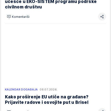
učešće u EKO-SISTEM programu podrške
civilnom društvu
Komentariši
KALENDAR DOGAĐAJA
08.07.2026.
Kako proširenje EU utiče na građane?
Prijavite radove i osvojite put u Brisel