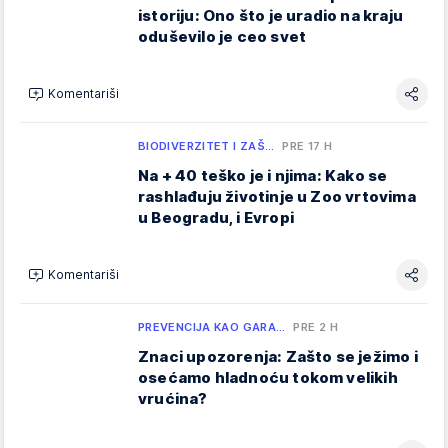
istoriju: Ono što je uradio na kraju
oduševilo je ceo svet
Komentariši
BIODIVERZITET I ZAŠ…
PRE 17 H
Na + 40 teško je i njima: Kako se
rashlađuju životinje u Zoo vrtovima
u Beogradu, i Evropi
Komentariši
PREVENCIJA KAO GARA…
PRE 2 H
Znaci upozorenja: Zašto se ježimo i
osećamo hladnoću tokom velikih
vrućina?