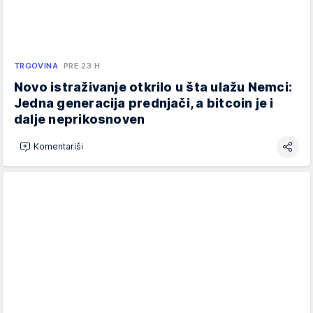
TRGOVINA
PRE 23 H
Novo istraživanje otkrilo u šta ulažu Nemci:
Jedna generacija prednjači, a bitcoin je i
dalje neprikosnoven
Komentariši