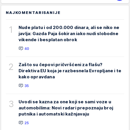
NAJKOMENTARISANIJE
1
Nude platu i od 200.000 dinara, ali se niko ne
javlja: Gazda Paja šokiran iako nudi slobodne
vikende i besplatan obrok
40
2
Zašto su čepovi pričvršćeni za flašu?
Direktiva EU koja je razbesnela Evropljane i te
kako opravdana
35
3
Uvodi se kazna za one koji se sami voze u
automobilima: Novi radari prepoznaju broj
putnika i automatski kažnjavaju
25