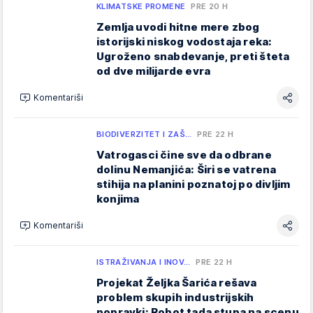
KLIMATSKE PROMENE
PRE 20 H
Zemlja uvodi hitne mere zbog
istorijski niskog vodostaja reka:
Ugroženo snabdevanje, preti šteta
od dve milijarde evra
Komentariši
BIODIVERZITET I ZAŠ…
PRE 22 H
Vatrogasci čine sve da odbrane
dolinu Nemanjića: Širi se vatrena
stihija na planini poznatoj po divljim
konjima
Komentariši
ISTRAŽIVANJA I INOV…
PRE 22 H
Projekat Željka Šarića rešava
problem skupih industrijskih
popravki: Robot tada stupa na scenu