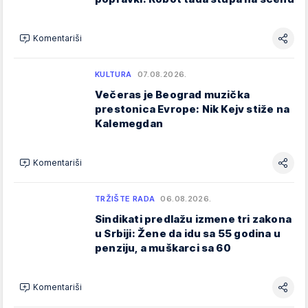
Komentariši
KULTURA
07.08.2026.
Večeras je Beograd muzička
prestonica Evrope: Nik Kejv stiže na
Kalemegdan
Komentariši
TRŽIŠTE RADA
06.08.2026.
Sindikati predlažu izmene tri zakona
u Srbiji: Žene da idu sa 55 godina u
penziju, a muškarci sa 60
Komentariši