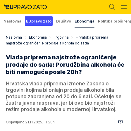
Naslovna
EUpravo zato
Društvo
Ekonomija
Politika proširen
Naslovna
Ekonomija
Trgovina
Hrvatska priprema
najstrože ograničenje prodaje alkohola do sada
Vlada priprema najstrože ograničenje
prodaje do sada: Porudžbina alkohola će
biti nemoguća posle 20h?
Hrvatska vlada priprema izmene Zakona o
trgovini kojima bi onlajn prodaja alkohola bila
potpuno zabranjena od 20 do 6 sati. Očekuje se
žustra javna rasprava, jer bi ovo bio najstroži
režim prodaje alkohola u modernoj Hrvatskoj.
Objavljeno 21.11.2025. 11:28h