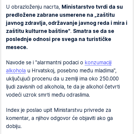
U obrazloženju nacrta,
Ministarstvo tvrdi da su
predložene zabrane usmerene na „zaštitu
javnog zdravlja, održavanje javnog reda i mira i
zaštitu kulturne baštine"
.
Smatra se da se
poslednje odnosi pre svega na turističke
mesece.
Navode se i "alarmantni podaci o
konzumaciji
alkohola
u Hrvatskoj, posebno među mladima",
uključujući procenu da u zemlji ima oko 250.000
ljudi zavisnih od alkohola, te da je alkohol četvrti
vodeći uzrok smrti među odraslima.
Index je poslao upit Ministarstvu privrede za
komentar, a njihov odgovor će objaviti ako ga
dobiju.