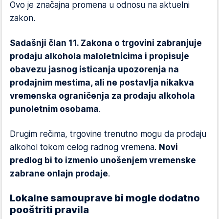
Ovo je značajna promena u odnosu na aktuelni
zakon.
Sadašnji član 11. Zakona o trgovini zabranjuje
prodaju alkohola maloletnicima i propisuje
obavezu jasnog isticanja upozorenja na
prodajnim mestima, ali ne postavlja nikakva
vremenska ograničenja za prodaju alkohola
punoletnim osobama
.
Drugim rečima, trgovine trenutno mogu da prodaju
alkohol tokom celog radnog vremena.
Novi
predlog bi to izmenio unošenjem vremenske
zabrane onlajn prodaje
.
Lokalne samouprave bi mogle dodatno
pooštriti pravila