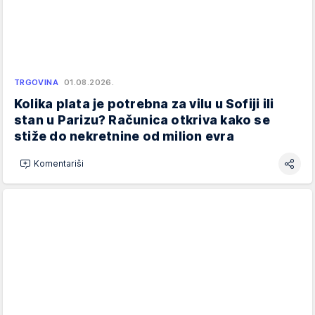
TRGOVINA
01.08.2026.
Kolika plata je potrebna za vilu u Sofiji ili
stan u Parizu? Računica otkriva kako se
stiže do nekretnine od milion evra
Komentariši