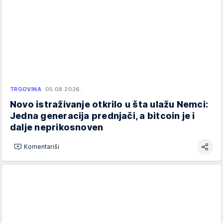
TRGOVINA
05.08.2026.
Novo istraživanje otkrilo u šta ulažu Nemci:
Jedna generacija prednjači, a bitcoin je i
dalje neprikosnoven
Komentariši