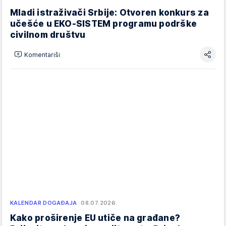
Mladi istraživači Srbije: Otvoren konkurs za
učešće u EKO-SISTEM programu podrške
civilnom društvu
Komentariši
KALENDAR DOGAĐAJA
08.07.2026.
Kako proširenje EU utiče na građane?