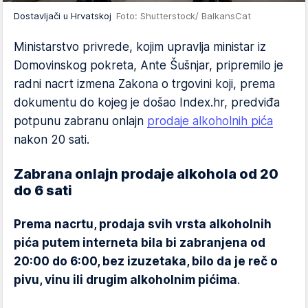
Dostavljači u Hrvatskoj
Foto: Shutterstock/ BalkansCat
Ministarstvo privrede, kojim upravlja ministar iz
Domovinskog pokreta, Ante Šušnjar, pripremilo je
radni nacrt izmena Zakona o trgovini koji, prema
dokumentu do kojeg je došao Index.hr, predviđa
potpunu zabranu onlajn
prodaje alkoholnih pića
nakon 20 sati.
Zabrana onlajn prodaje alkohola od 20
do 6 sati
Prema nacrtu, prodaja svih vrsta alkoholnih
pića putem interneta bila bi zabranjena od
20:00 do 6:00, bez izuzetaka, bilo da je reč o
pivu, vinu ili drugim alkoholnim pićima
.