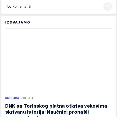
Komentariši
IZDVAJAMO
KULTURA
PRE 3 H
DNK sa Torinskog platna otkriva vekovima
skrivanu istoriju: Naučnici pronašli