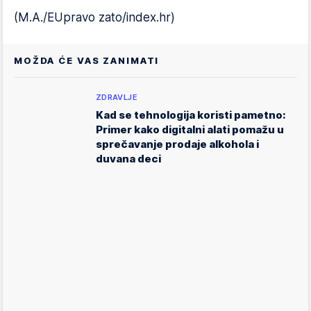
(M.A./EUpravo zato/index.hr)
MOŽDA ĆE VAS ZANIMATI
ZDRAVLJE
Kad se tehnologija koristi pametno:
Primer kako digitalni alati pomažu u
sprečavanje prodaje alkohola i
duvana deci