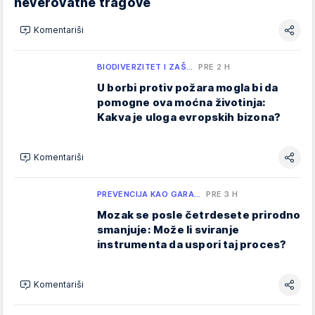
neverovatne tragove
Komentariši
BIODIVERZITET I ZAŠ…
PRE 2 H
U borbi protiv požara mogla bi da
pomogne ova moćna životinja:
Kakva je uloga evropskih bizona?
Komentariši
PREVENCIJA KAO GARA…
PRE 3 H
Mozak se posle četrdesete prirodno
smanjuje: Može li sviranje
instrumenta da uspori taj proces?
Komentariši