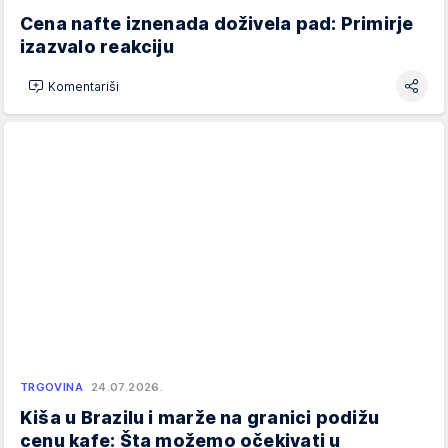
Cena nafte iznenada doživela pad: Primirje
izazvalo reakciju
Komentariši
TRGOVINA
24.07.2026.
Kiša u Brazilu i marže na granici podižu
cenu kafe: Šta možemo očekivati u