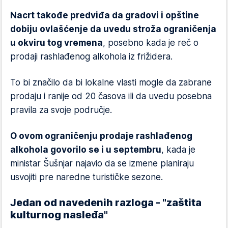
Nacrt takođe predviđa da gradovi i opštine
dobiju ovlašćenje da uvedu stroža ograničenja
u okviru tog vremena
, posebno kada je reč o
prodaji rashlađenog alkohola iz frižidera.
To bi značilo da bi lokalne vlasti mogle da zabrane
prodaju i ranije od 20 časova ili da uvedu posebna
pravila za svoje područje.
O ovom ograničenju prodaje rashlađenog
alkohola govorilo se i u septembru
, kada je
ministar Šušnjar najavio da se izmene planiraju
usvojiti pre naredne turističke sezone.
Jedan od navedenih razloga - "zaštita
kulturnog nasleđa"