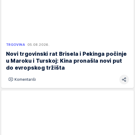
TRGOVINA
05.08.2026.
Novi trgovinski rat Brisela i Pekinga počinje
u Maroku i Turskoj: Kina pronašla novi put
do evropskog tržišta
Komentariši