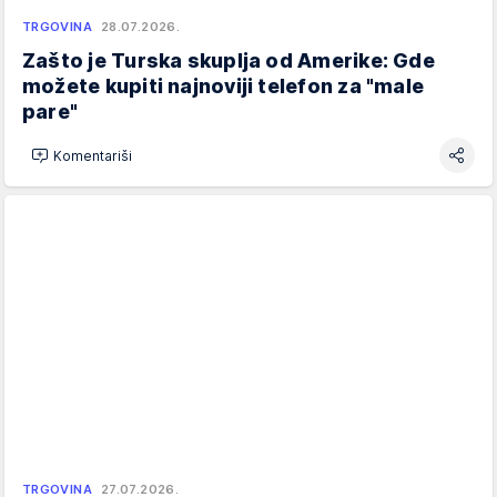
TRGOVINA
28.07.2026.
Zašto je Turska skuplja od Amerike: Gde
možete kupiti najnoviji telefon za "male
pare"
Komentariši
TRGOVINA
27.07.2026.