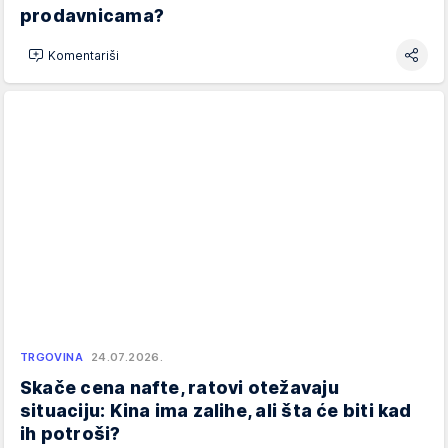
prodavnicama?
Komentariši
TRGOVINA
24.07.2026.
Skače cena nafte, ratovi otežavaju
situaciju: Kina ima zalihe, ali šta će biti kad
ih potroši?