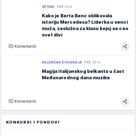
SPONA
PRE 21 H
Kako je Berta Benc oblikovala
istoriju Mercedesa? Liderka u senci
muža, zaslužna za klasu kojoj se ceo
svet divi
Komentariši
KALENDAR DOGAĐAJA
PRE 22 H
Magija italijanskog belkanta u čast
Međunarodnog dana muzike
Komentariši
KONKURSI I FONDOVI