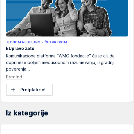
JEDNOM NEDELJNO - ČETVRTKOM
EUpravo zato
Komunikaciona platforma “WMG fondacije” čiji je cilj da
doprinese boljem međusobnom razumevanju, izgradnji
poverenja...
Pregled
Pretplati se!
Iz kategorije