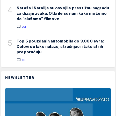
4
Nataša i Natalija su osvojile prestižnu nagradu
za dizajn zvuka: Otkrile su nam kako možemo
da "slušamo" filmove
23
5
Top 5 pouzdanih automobila do 3.000 evra:
Delovi se lako nalaze, stručnjaci i taksisti ih
preporučuju
18
NEWSLETTER