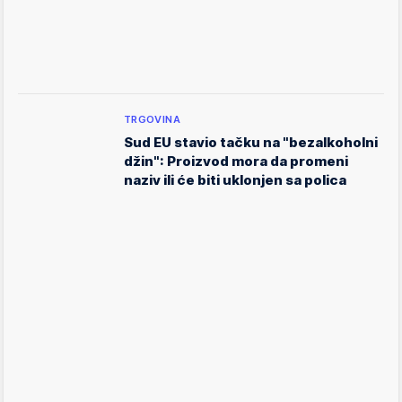
TRGOVINA
Sud EU stavio tačku na "bezalkoholni
džin": Proizvod mora da promeni
naziv ili će biti uklonjen sa polica