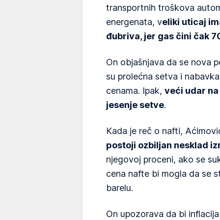
transportnih troškova autom
energenata, v
eliki uticaj i
đubriva, jer gas čini čak 
On objašnjava da se nova p
su prolećna setva i nabavka
cenama. Ipak,
veći udar na
jesenje setve
.
Kada je reč o nafti, Aćimov
postoji ozbiljan nesklad i
njegovoj proceni, ako se su
cena nafte bi mogla da se st
barelu.
On upozorava da bi inflaci