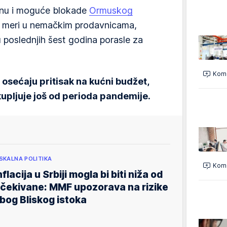
ranu i moguće blokade
Ormuskog
j meri u nemačkim prodavnicama,
poslednjih šest godina porasle za
Kome
osećaju pritisak na kućni budžet,
upljuje još od perioda pandemije.
ISKALNA POLITIKA
Kome
nflacija u Srbiji mogla bi biti niža od
čekivane: MMF upozorava na rizike
bog Bliskog istoka