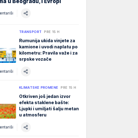
ma u Beogradu, i Evropi
ntariši
TRANSPORT
PRE 15 H
Rumunija ukida vinjete za
kamione i uvodi naplatu po
kilometru: Pravila važe i za
srpske vozače
ntariši
KLIMATSKE PROMENE
PRE 15 H
Otkriven još jedan izvor
efekta staklene bašte:
Ljupki i umiljati šalju metan
u atmosferu
ntariši