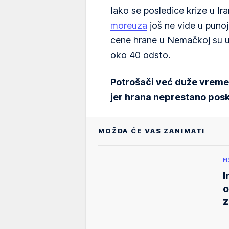
Iako se posledice krize u I
moreuza
još ne vide u puno
cene hrane u Nemačkoj su u 
oko 40 odsto.
Potrošači već duže vreme 
jer hrana neprestano posk
MOŽDA ĆE VAS ZANIMATI
F
I
o
z