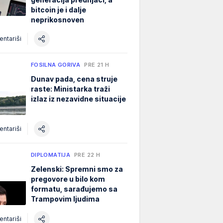
bitcoin je i dalje
neprikosnoven
ntariši
FOSILNA GORIVA
PRE 21 H
Dunav pada, cena struje
raste: Ministarka traži
izlaz iz nezavidne situacije
ntariši
DIPLOMATIJA
PRE 22 H
Zelenski: Spremni smo za
pregovore u bilo kom
formatu, sarađujemo sa
Trampovim ljudima
ntariši