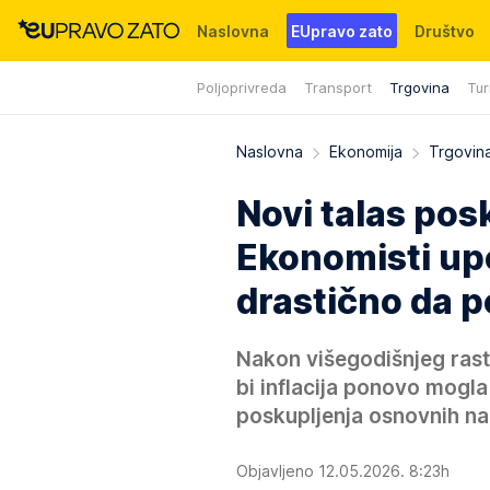
Naslovna
EUpravo zato
Društvo
Poljoprivreda
Transport
Trgovina
Tur
Događaji
News
WMG fondacija
Naslovna
Ekonomija
Trgovin
Novi talas posk
Ekonomisti up
drastično da p
Nakon višegodišnjeg rast
bi inflacija ponovo mogl
poskupljenja osnovnih na
Objavljeno 12.05.2026. 8:23h