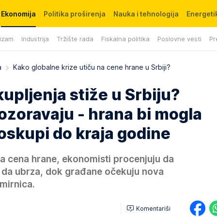
Ekonomija
Politika proširenja
Nauka i tehnologija
Energetik
izam
Industrija
Tržište rada
Fiskalna politika
Poslovne vesti
Pr
a
Kako globalne krize utiču na cene hrane u Srbiji?
upljenja stiže u Srbiju?
ozoravaju - hrana bi mogla
oskupi do kraja godine
a cena hrane, ekonomisti procenjuju da
a da ubrza, dok građane očekuju nova
mirnica.
Komentariši