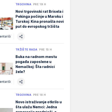
TRGOVINA
PRE 19 H
Novi trgovinski rat Brisela i
Pekinga počinje u Maroku i
Turskoj: Kina pronašla novi
put do evropskog tržišta
ntariši
TRŽIŠTE RADA
PRE 15 H
Buka na radnom mestu
pogađa zaposlene u
Nemačkoj: Šta radnici
žele?
ntariši
TRGOVINA
PRE 18 H
Novo istraživanje otkrilo u
šta ulažu Nemci: Jedna
generacija prednjači, a