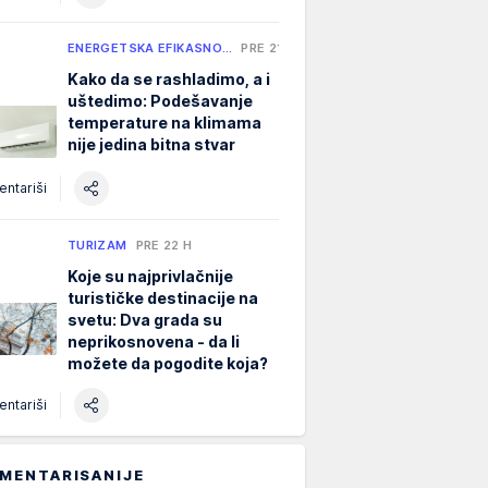
ENERGETSKA EFIKASNO…
PRE 21 H
Kako da se rashladimo, a i
uštedimo: Podešavanje
temperature na klimama
nije jedina bitna stvar
ntariši
TURIZAM
PRE 22 H
Koje su najprivlačnije
turističke destinacije na
svetu: Dva grada su
neprikosnovena - da li
možete da pogodite koja?
ntariši
MENTARISANIJE