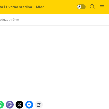
a i životna sredina
Mladi
eduzetništvo