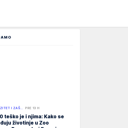
JAMO
ZITET I ZAŠ…
PRE 13 H
0 teško je i njima: Kako se
đuju životinje u Zoo