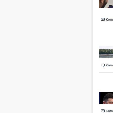
Kome
Kome
Kome