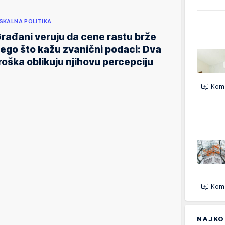
ISKALNA POLITIKA
rađani veruju da cene rastu brže
ego što kažu zvanični podaci: Dva
roška oblikuju njihovu percepciju
Kome
Kome
NAJKO