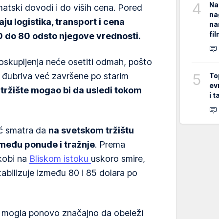
4
Na
atski dovodi i do viših cena. Pored
na
maju logistika, transport i cena
na
fi
70 do 80 odsto njegove vrednosti.
oskupljenja neće osetiti odmah, pošto
5
 đubriva već završene po starim
To
ev
 tržište mogao bi da usledi tokom
i 
ić smatra da
na svetskom tržištu
zmeđu ponude i tražnje
. Prema
kobi na
Bliskom istoku
uskoro smire,
abilizuje između 80 i 85 dolara po
ja mogla ponovo značajno da obeleži