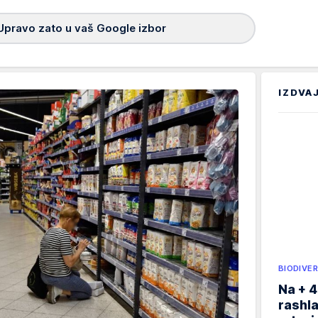
Upravo zato u vaš Google izbor
IZDVA
BIODIVER
Na + 4
rashla