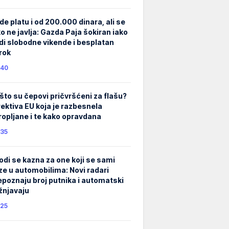
de platu i od 200.000 dinara, ali se
ko ne javlja: Gazda Paja šokiran iako
di slobodne vikende i besplatan
rok
40
što su čepovi pričvršćeni za flašu?
rektiva EU koja je razbesnela
ropljane i te kako opravdana
35
odi se kazna za one koji se sami
ze u automobilima: Novi radari
epoznaju broj putnika i automatski
žnjavaju
25