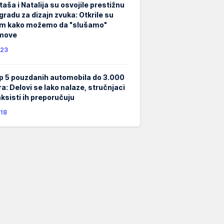
taša i Natalija su osvojile prestižnu
gradu za dizajn zvuka: Otkrile su
m kako možemo da "slušamo"
lmove
23
p 5 pouzdanih automobila do 3.000
ra: Delovi se lako nalaze, stručnjaci
taksisti ih preporučuju
18