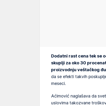
Dodatni rast cena tek se o
skuplji za oko 30 procenata
proizvodnju veštačkog đu
da se efekti takvih poskuplj
meseci.
Aćimović naglašava da svet
uslovima takozvane trošk