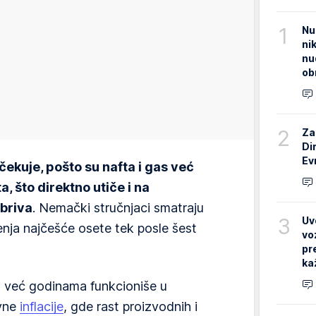
1
Nu
ni
nu
ob
2
Za
Di
Ev
čekuje, pošto su nafta i gas već
, što direktno utiče i na
briva
. Nemački stručnjaci smatraju
3
Uv
enja najčešće osete tek posle šest
vo
pr
ka
 već godinama funkcioniše u
ovne
inflacije
, gde rast proizvodnih i