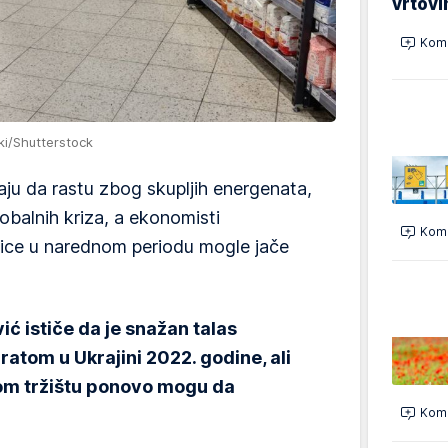
vrtovi
Kome
ki/Shutterstock
aju da rastu zbog skupljih energenata,
obalnih kriza, a ekonomisti
Kome
dice u narednom periodu mogle jače
ć ističe da je snažan talas
ratom u Ukrajini 2022. godine, ali
kom tržištu ponovo mogu da
Kome