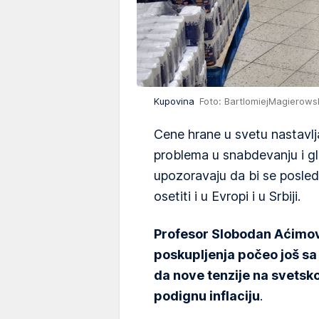
Kupovina
Foto: BartlomiejMagierows
Cene hrane u svetu nastavlj
problema u snabdevanju i gl
upozoravaju da bi se posle
osetiti i u Evropi i u Srbiji.
Profesor Slobodan Aćimovi
poskupljenja počeo još sa 
da nove tenzije na svets
podignu inflaciju
.