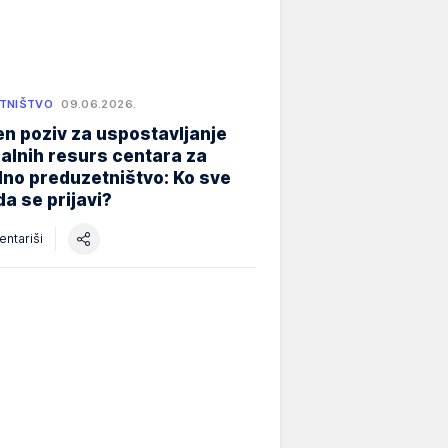
TNIŠTVO
09.06.2026.
n poziv za uspostavljanje
alnih resurs centara za
lno preduzetništvo: Ko sve
a se prijavi?
ntariši