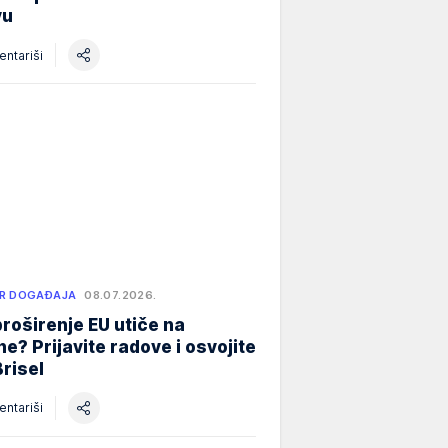
vu
ntariši
R DOGAĐAJA
08.07.2026.
roširenje EU utiče na
e? Prijavite radove i osvojite
Brisel
ntariši