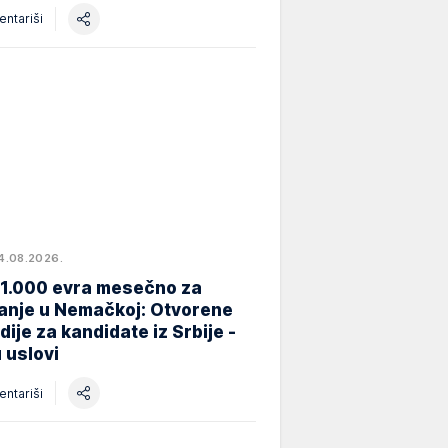
ntariši
4.08.2026.
 1.000 evra mesečno za
anje u Nemačkoj: Otvorene
dije za kandidate iz Srbije -
 uslovi
ntariši