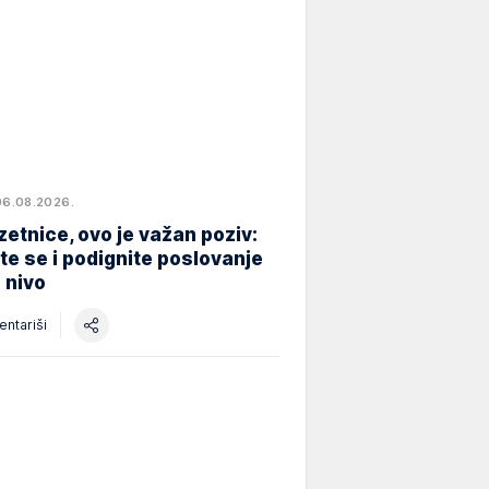
06.08.2026.
etnice, ovo je važan poziv:
ite se i podignite poslovanje
i nivo
ntariši