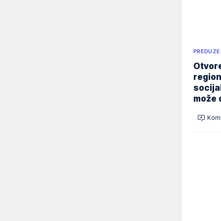
PREDUZE
Otvore
region
socija
može d
Kome