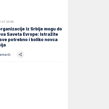
8.07.2026.
rganizacije iz Srbije mogu do
va Saveta Evrope: Istražite
 sve potrebno i koliko novca
ija
ntariši