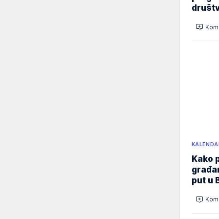
društ
Kome
KALENDA
Kako p
građan
put u 
Kome