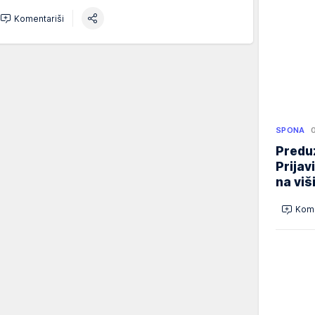
Komentariši
SPONA
Preduz
Prijav
na viš
Kome