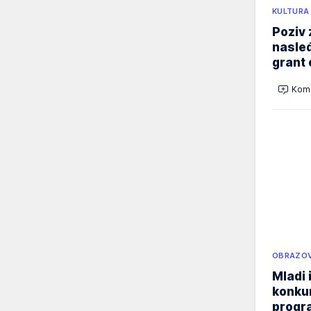
KULTURA
Poziv 
nasleđ
grant 
Kome
OBRAZOV
Mladi 
konku
progr