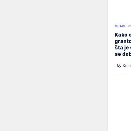
MLADI
2
Kako o
granto
šta je
se dob
Kome