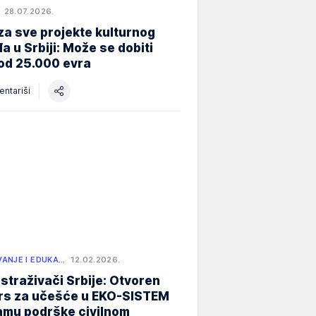
28.07.2026.
za sve projekte kulturnog
a u Srbiji: Može se dobiti
od 25.000 evra
ntariši
ANJE I EDUKA…
12.02.2026.
istraživači Srbije: Otvoren
rs za učešće u EKO-SISTEM
amu podrške civilnom