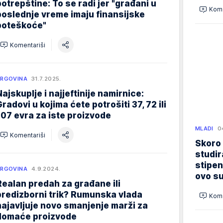
potrepštine: To se radi jer "građani u
Kome
poslednje vreme imaju finansijske
poteškoće"
Komentariši
RGOVINA
31.7.2025.
Najskuplje i najjeftinije namirnice:
Gradovi u kojima ćete potrošiti 37, 72 ili
107 evra za iste proizvode
MLADI
0
Komentariši
Skoro
studir
stipen
RGOVINA
4.9.2024.
ovo su
Realan predah za građane ili
predizborni trik? Rumunska vlada
Kome
najavljuje novo smanjenje marži za
domaće proizvode