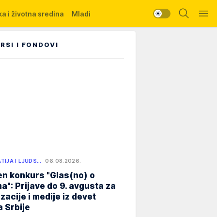
a i životna sredina
Mladi
RSI I FONDOVI
TIJA I LJUDS…
06.08.2026.
n konkurs "Glas(no) o
a": Prijave do 9. avgusta za
zacije i medije iz devet
 Srbije