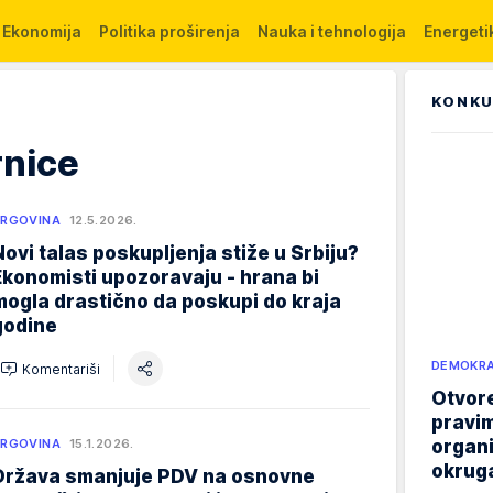
Ekonomija
Politika proširenja
Nauka i tehnologija
Energetik
KONKU
nice
RGOVINA
12.5.2026.
Novi talas poskupljenja stiže u Srbiju?
Ekonomisti upozoravaju - hrana bi
mogla drastično da poskupi do kraja
godine
DEMOKRA
Komentariši
Otvore
pravim
organi
RGOVINA
15.1.2026.
okruga
Država smanjuje PDV na osnovne