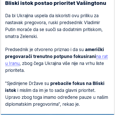
Bliski istok postao prioritet Vašingtonu
Da bi Ukrajina uspela da iskoristi ovu priliku za
nastavak pregovora, ruski predsednik Vladimir
Putin moraće da se suoči sa dodatnim pritiskom,
smatra Zelenski.
Predsednik je otvoreno priznao i da su
američki
pregovarači trenutno potpuno fokusirani
na rat
u Iranu
, zbog čega Ukrajina više nije na vrhu liste
prioriteta.
"Sjedinjene Države su
prebacile fokus na Bliski
istok
i mislim da im je to sada glavni prioritet.
Upravo zbog toga imamo određene pauze u našim
diplomatskim pregovorima", rekao je.