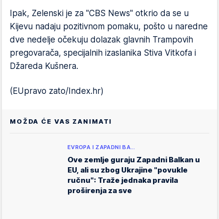
Ipak, Zelenski je za "CBS News" otkrio da se u
Kijevu nadaju pozitivnom pomaku, pošto u naredne
dve nedelje očekuju dolazak glavnih Trampovih
pregovarača, specijalnih izaslanika Stiva Vitkofa i
Džareda Kušnera.
(EUpravo zato/Index.hr)
MOŽDA ĆE VAS ZANIMATI
EVROPA I ZAPADNI BA…
Ove zemlje guraju Zapadni Balkan u
EU, ali su zbog Ukrajine "povukle
ručnu": Traže jednaka pravila
proširenja za sve