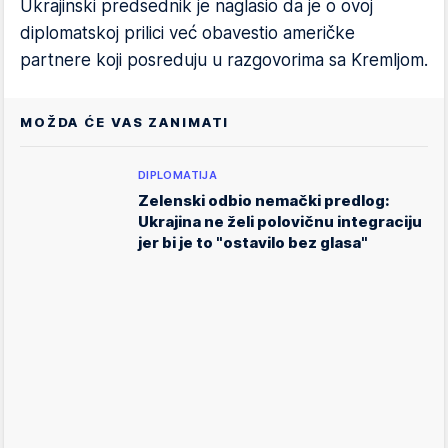
Ukrajinski predsednik je naglasio da je o ovoj
diplomatskoj prilici već obavestio američke
partnere koji posreduju u razgovorima sa Kremljom.
MOŽDA ĆE VAS ZANIMATI
DIPLOMATIJA
Zelenski odbio nemački predlog:
Ukrajina ne želi polovičnu integraciju
jer bi je to "ostavilo bez glasa"