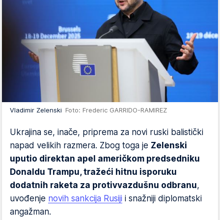
Vladimir Zelenski
Foto: Frederic GARRIDO-RAMIREZ
Ukrajina se, inače, priprema za novi ruski balistički
napad velikih razmera. Zbog toga je
Zelenski
uputio direktan apel američkom predsedniku
Donaldu Trampu, tražeći hitnu isporuku
dodatnih raketa za protivvazdušnu odbranu
,
uvođenje
novih sankcija Rusiji
i snažniji diplomatski
angažman.