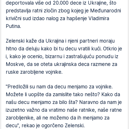
deportovala više od 20.000 dece iz Ukrajine, što
predstavlja ratni zločin zbog kojeg je Međunarodni
krivični sud izdao nalog za hapšenje Vladimira
Putina.
Zelenski kaže da Ukrajina i njeni partneri moraju
hitno da deluju kako bi tu decu vratili kući. Otkrio je
i, kako je ocenio, bizarnu i zastrašujuću ponudu iz
Moskve, da se oteta ukrajinska deca razmene za
ruske zarobljene vojnike.
"Predložili su nam da decu menjamo za vojnike.
Možete li uopšte da zamislite tako nešto? Kako da
našu decu menjamo za bilo šta? Naravno da nam je
izuzetno važno da vratimo naše ratnike, naše ratne
zarobljenike, ali ne možemo da ih menjamo za
decu", rekao je ogorčeno Zelenski.