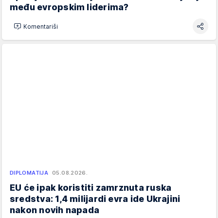
među evropskim liderima?
Komentariši
DIPLOMATIJA
05.08.2026.
EU će ipak koristiti zamrznuta ruska
sredstva: 1,4 milijardi evra ide Ukrajini
nakon novih napada