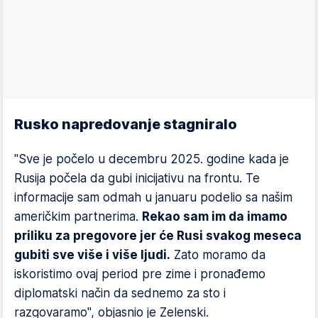
Rusko napredovanje stagniralo
"Sve je počelo u decembru 2025. godine kada je
Rusija počela da gubi inicijativu na frontu. Te
informacije sam odmah u januaru podelio sa našim
američkim partnerima.
Rekao sam im da imamo
priliku za pregovore jer će Rusi svakog meseca
gubiti sve više i više ljudi.
Zato moramo da
iskoristimo ovaj period pre zime i pronađemo
diplomatski način da sednemo za sto i
razgovaramo", objasnio je Zelenski.