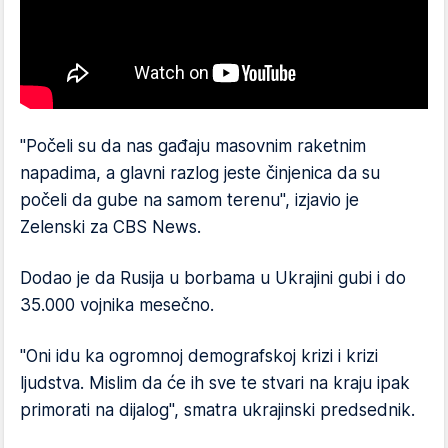
"Počeli su da nas gađaju masovnim raketnim
napadima, a glavni razlog jeste činjenica da su
počeli da gube na samom terenu", izjavio je
Zelenski za CBS News.
Dodao je da Rusija u borbama u Ukrajini gubi i do
35.000 vojnika mesečno.
"Oni idu ka ogromnoj demografskoj krizi i krizi
ljudstva. Mislim da će ih sve te stvari na kraju ipak
primorati na dijalog", smatra ukrajinski predsednik.