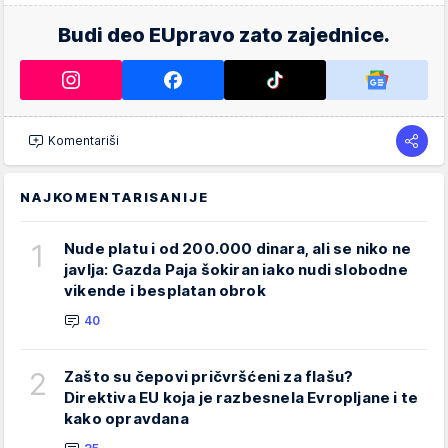
Budi deo EUpravo zato zajednice.
Komentariši
NAJKOMENTARISANIJE
1
Nude platu i od 200.000 dinara, ali se niko ne
javlja: Gazda Paja šokiran iako nudi slobodne
vikende i besplatan obrok
40
2
Zašto su čepovi pričvršćeni za flašu?
Direktiva EU koja je razbesnela Evropljane i te
kako opravdana