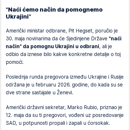
"Naći ćemo način da pomognemo
Ukrajini"
Američki ministar odbrane, Pit Hegset, poručio je
30. maja novinarima da će Sjedinjene Države
"naći
način" da pomognu Ukrajini u odbrani
, ali je
odbio da iznese bilo kakve konkretne detalje o toj
pomoći.
Poslednja runda pregovora između Ukrajine i Rusije
održana je u februaru 2026. godine, do kada su se
dve strane sastajale u Ženevi.
Američki državni sekretar, Marko Rubio, priznao je
12. maja da su ti pregovori, vođeni uz posredovanje
SAD, u potpunosti propali i zapali u ćorsokak.