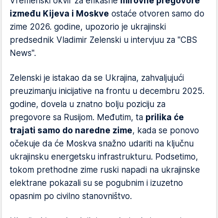
Vremenski okvir za efikasne
mirovne pregovore
između Kijeva i Moskve
ostaće otvoren samo do
zime 2026. godine, upozorio je ukrajinski
predsednik Vladimir Zelenski u intervjuu za "CBS
News".
Zelenski je istakao da se Ukrajina, zahvaljujući
preuzimanju inicijative na frontu u decembru 2025.
godine, dovela u znatno bolju poziciju za
pregovore sa Rusijom. Međutim, ta
prilika će
trajati samo do naredne zime
, kada se ponovo
očekuje da će Moskva snažno udariti na ključnu
ukrajinsku energetsku infrastrukturu. Podsetimo,
tokom prethodne zime ruski napadi na ukrajinske
elektrane pokazali su se pogubnim i izuzetno
opasnim po civilno stanovništvo.