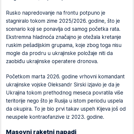
Rusko napredovanje na frontu potpuno je
stagniralo tokom zime 2025/2026. godine, što je
scenario koji se ponavlja od samog početka rata.
Ekstremna hladnoća značajno je otežala kretanje
ruskim pešadijskim grupama, koje zbog toga nisu
mogle da prodru u ukrajinske položaje niti da
zaobiđu ukrajinske operatere dronova.
Početkom marta 2026. godine vrhovni komandant
ukrajinske vojske Oleksandr Sirski izjavio je da je
Ukrajina tokom prethodnog meseca povratila više
teritorije nego što je Rusija u istom periodu uspela
da okupira. To je bio prvi takav uspeh Kijeva još od
neuspele kontraofanzive iz 2023. godine.
Masovni raketni napadi