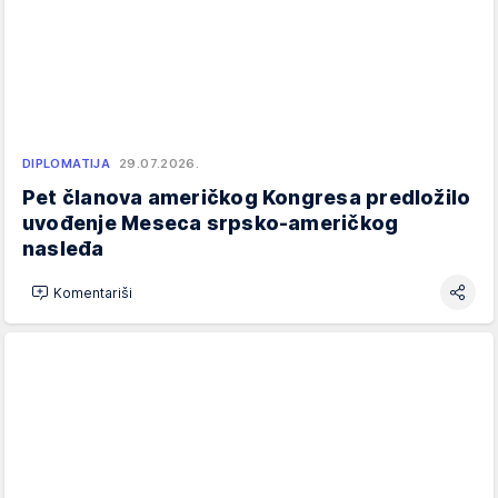
DIPLOMATIJA
29.07.2026.
Pet članova američkog Kongresa predložilo
uvođenje Meseca srpsko-američkog
nasleđa
Komentariši