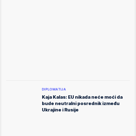
DIPLOMATIJA
Kaja Kalas: EU nikada neće moći da
bude neutralni posrednik između
Ukrajine i Rusije