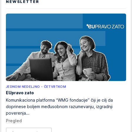
NEWSLETTER
JEDNOM NEDELJNO - ČETVRTKOM
EUpravo zato
Komunikaciona platforma “WMG fondacije” čiji je cilj da
doprinese boljem međusobnom razumevanju, izgradnji
poverenja...
Pregled