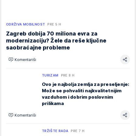
ODRŽIVA MOBILNOST
PRE 5 H
Zagreb dobija 70 miliona evra za
modernizaciju? Žele da reše ključne
saobraćajne probleme
Komentariši
TURIZAM
PRE 8 H
Ovo je najbolja zemlja za preseljenje:
Može se pohvaliti najkvalitetnijim
vazduhom i dobrim poslovnim
prilikama
Komentariši
TRŽIŠTE RADA
PRE 7 H