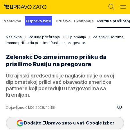
Naslovna
EUpravo zato
Društvo
Ekonomija
Politika proširen
Naslovna
Politika proširenja
Diplomatija
Zelenski: Do zime
imamo priliku da prisilimo Rusiju na pregovore
Zelenski: Do zime imamo priliku da
prisilimo Rusiju na pregovore
Ukrajinski predsednik je naglasio da je o ovoj
diplomatskoj prilici već obavestio američke
partnere koji posreduju u razgovorima sa
Kremljom.
Objavljeno 01.06.2026. 15:15h
Dodajte EUpravo zato u vaš Google izbor