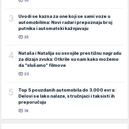
35
3
Uvodi se kazna za one koji se sami voze u
automobilima: Novi radari prepoznaju broj
putnika i automatski kažnjavaju
25
4
Nataša i Natalija su osvojile prestižnu nagradu
za dizajn zvuka: Otkrile su nam kako možemo
da "slušamo" filmove
23
5
Top 5 pouzdanih automobila do 3.000 evra:
Delovi se lako nalaze, stručnjaci i taksisti ih
preporučuju
18