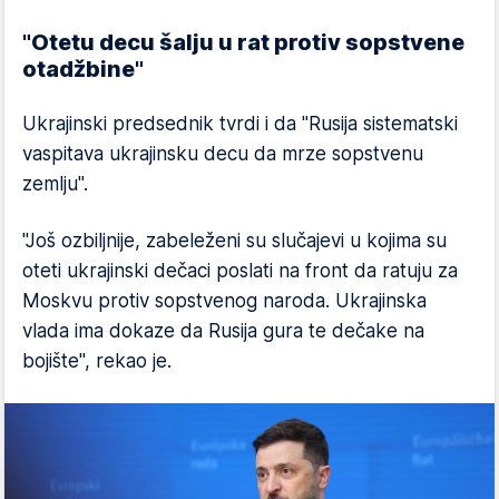
"Otetu decu šalju u rat protiv sopstvene
otadžbine"
Ukrajinski predsednik tvrdi i da "Rusija sistematski
vaspitava ukrajinsku decu da mrze sopstvenu
zemlju".
"Još ozbiljnije, zabeleženi su slučajevi u kojima su
oteti ukrajinski dečaci poslati na front da ratuju za
Moskvu protiv sopstvenog naroda. Ukrajinska
vlada ima dokaze da Rusija gura te dečake na
bojište", rekao je.