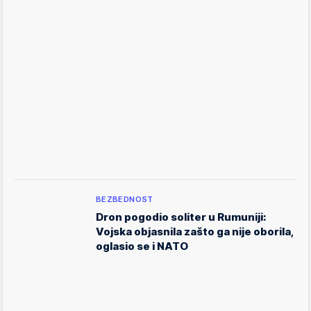
BEZBEDNOST
Dron pogodio soliter u Rumuniji:
Vojska objasnila zašto ga nije oborila,
oglasio se i NATO