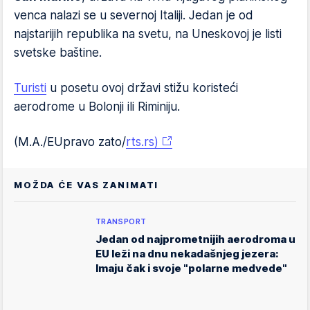
venca nalazi se u severnoj Italiji. Jedan je od
najstarijih republika na svetu, na Uneskovoj je listi
svetske baštine.
Turisti
u posetu ovoj državi stižu koristeći
aerodrome u Bolonji ili Riminiju.
(M.A./EUpravo zato/
rts.rs)
MOŽDA ĆE VAS ZANIMATI
TRANSPORT
Jedan od najprometnijih aerodroma u
EU leži na dnu nekadašnjeg jezera:
Imaju čak i svoje "polarne medvede"