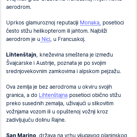
aerodrom.
Uprkos glamuroznoj reputaciji
Monaka,
posetioci
često stižu helikopterom ili jahtom. Najbliži
aerodrom je u
Nici
, u Francuskoj.
Lihtenštajn
, kneževina smeštena je između
Švajcarske i Austrije, poznata je po svojim
srednjovekovnim zamkovima i alpskom pejzažu.
Ova zemlja je bez aerodroma u okviru svojih
granica, a do
Lihtenštajna
posetioci obično stižu
preko susednih zemalja, uživajući u slikovitim
vožnjama vozom ili u opuštenoj vožnji kroz
zadivljujuću dolinu Rajne.
San Marino
, država na vrhu vijugavog planinskog