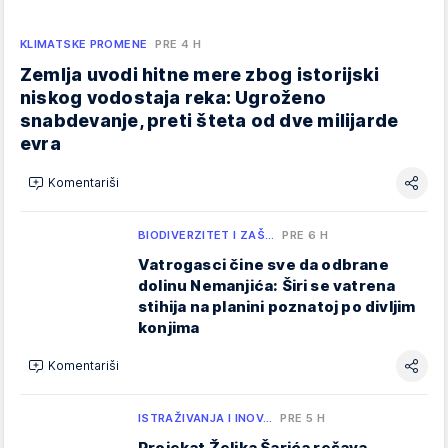
KLIMATSKE PROMENE
PRE 4 H
Zemlja uvodi hitne mere zbog istorijski
niskog vodostaja reka: Ugroženo
snabdevanje, preti šteta od dve milijarde
evra
Komentariši
BIODIVERZITET I ZAŠ…
PRE 6 H
Vatrogasci čine sve da odbrane
dolinu Nemanjića: Širi se vatrena
stihija na planini poznatoj po divljim
konjima
Komentariši
ISTRAŽIVANJA I INOV…
PRE 5 H
Projekat Željka Šarića rešava