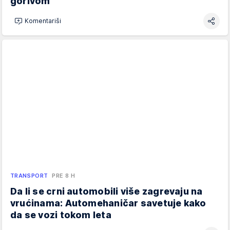
gorivom
Komentariši
TRANSPORT
PRE 8 H
Da li se crni automobili više zagrevaju na
vrućinama: Automehaničar savetuje kako
da se vozi tokom leta