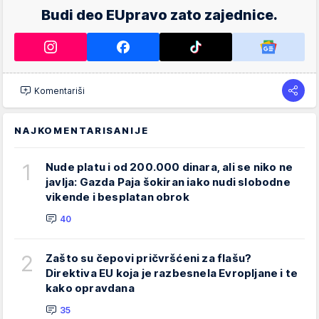
Budi deo EUpravo zato zajednice.
Komentariši
NAJKOMENTARISANIJE
1
Nude platu i od 200.000 dinara, ali se niko ne
javlja: Gazda Paja šokiran iako nudi slobodne
vikende i besplatan obrok
40
2
Zašto su čepovi pričvršćeni za flašu?
Direktiva EU koja je razbesnela Evropljane i te
kako opravdana
35