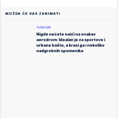
MOŽDA ĆE VAS ZANIMATI
TURIZAM
Nigde nećete naići na ovakav
aerodrom: Idealan je za sportove i
urbane bašte, a krasi ga i nekoliko
nadgrobnih spomenika