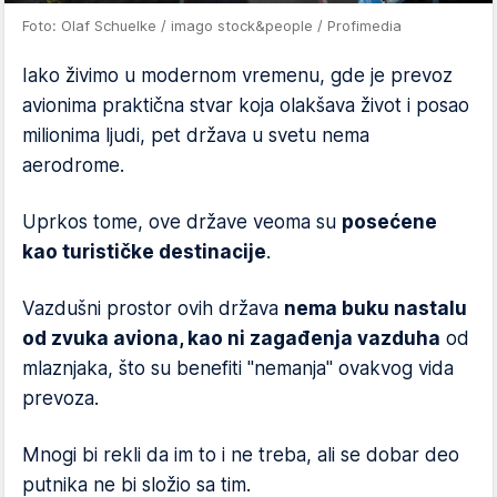
Foto: Olaf Schuelke / imago stock&people / Profimedia
Iako živimo u modernom vremenu, gde je prevoz
avionima praktična stvar koja olakšava život i posao
milionima ljudi, pet država u svetu nema
aerodrome.
Uprkos tome, ove države veoma su
posećene
kao turističke destinacije
.
Vazdušni prostor ovih država
nema buku nastalu
od zvuka aviona, kao ni zagađenja vazduha
od
mlaznjaka, što su benefiti "nemanja" ovakvog vida
prevoza.
Mnogi bi rekli da im to i ne treba, ali se dobar deo
putnika ne bi složio sa tim.