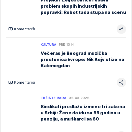
problem skupih industrijskih
popravki: Robot tada stupa na scenu
Komentariši
KULTURA
PRE 10 H
Večeras je Beograd muzička
prestonica Evrope: Nik Kejv stiže na
Kalemegdan
Komentariši
TRŽIŠTE RADA
06.08.2026.
Sindikati predlažu izmene tri zakona
u Srbiji: Žene da idu sa 55 godina u
penziju, a muškarci sa 60