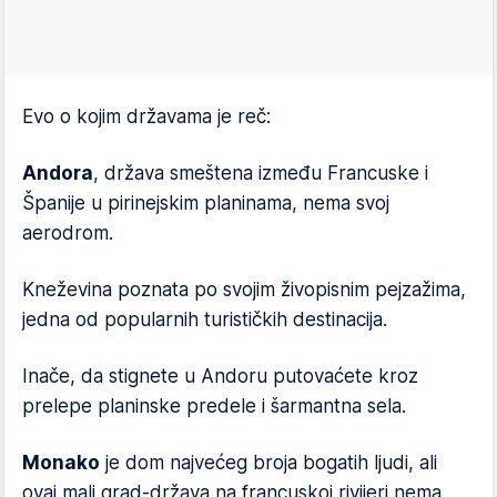
Evo o kojim državama je reč:
Andora
, država smeštena između Francuske i
Španije u pirinejskim planinama, nema svoj
aerodrom.
Kneževina poznata po svojim živopisnim pejzažima,
jedna od popularnih turističkih destinacija.
Inače, da stignete u Andoru putovaćete kroz
prelepe planinske predele i šarmantna sela.
Monako
je dom najvećeg broja bogatih ljudi, ali
ovaj mali grad-država na francuskoj rivijeri nema