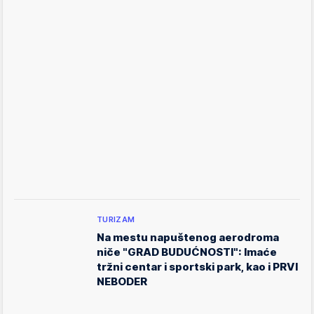
TURIZAM
Na mestu napuštenog aerodroma
niče "GRAD BUDUĆNOSTI": Imaće
tržni centar i sportski park, kao i PRVI
NEBODER