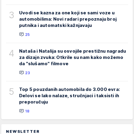
3
Uvodi se kazna za one koji se sami voze u
automobilima: Novi radari prepoznaju broj
putnika i automatski kažnjavaju
25
4
Nataša i Natalija su osvojile prestižnu nagradu
za dizajn zvuka: Otkrile su nam kako možemo
da "slušamo" filmove
23
5
Top 5 pouzdanih automobila do 3.000 evra:
Delovi se lako nalaze, stručnjaci i taksisti ih
preporučuju
18
NEWSLETTER