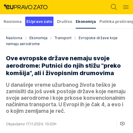
Naslovna
EUpravo zato
Društvo
Ekonomija
Politika proširen
Naslovna
Ekonomija
Transport
Evropske države koje
nemaju aerodrome
Ove evropske države nemaju svoje
aerodrome: Putnici do njih stižu "preko
komšija", ali i živopisnim drumovima
U današnje vreme užurbanog života teško je
zamisliti da još uvek postoje države koje nemaju
svoje aerodrome i koje prkose konvencionalnim
načinima transporta. U Evropi ih je čak 4, a evo i
o kojim zemljama je reč.
Objavljeno 17.11.2024. 10:20h