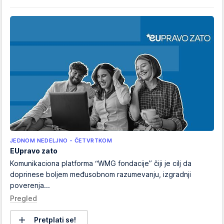
JEDNOM NEDELJNO - ČETVRTKOM
EUpravo zato
Komunikaciona platforma “WMG fondacije” čiji je cilj da
doprinese boljem međusobnom razumevanju, izgradnji
poverenja...
Pregled
Pretplati se!