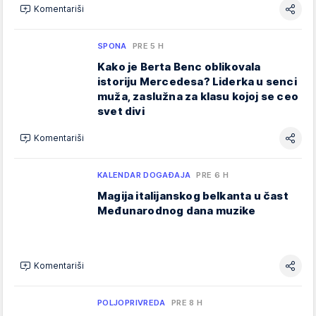
Komentariši
SPONA
PRE 5 H
Kako je Berta Benc oblikovala
istoriju Mercedesa? Liderka u senci
muža, zaslužna za klasu kojoj se ceo
svet divi
Komentariši
KALENDAR DOGAĐAJA
PRE 6 H
Magija italijanskog belkanta u čast
Međunarodnog dana muzike
Komentariši
POLJOPRIVREDA
PRE 8 H