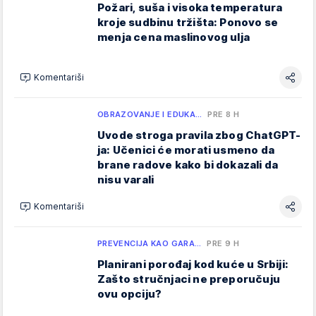
Požari, suša i visoka temperatura
kroje sudbinu tržišta: Ponovo se
menja cena maslinovog ulja
Komentariši
OBRAZOVANJE I EDUKA…
PRE 8 H
Uvode stroga pravila zbog ChatGPT-
ja: Učenici će morati usmeno da
brane radove kako bi dokazali da
nisu varali
Komentariši
PREVENCIJA KAO GARA…
PRE 9 H
Planirani porođaj kod kuće u Srbiji:
Zašto stručnjaci ne preporučuju
ovu opciju?