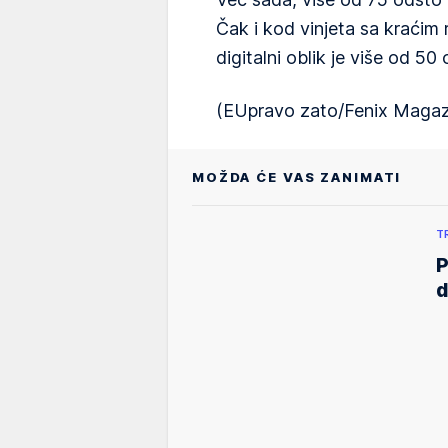
Čak i kod vinjeta sa kraćim
digitalni oblik je više od 50
(EUpravo zato/Fenix Magaz
MOŽDA ĆE VAS ZANIMATI
T
P
d