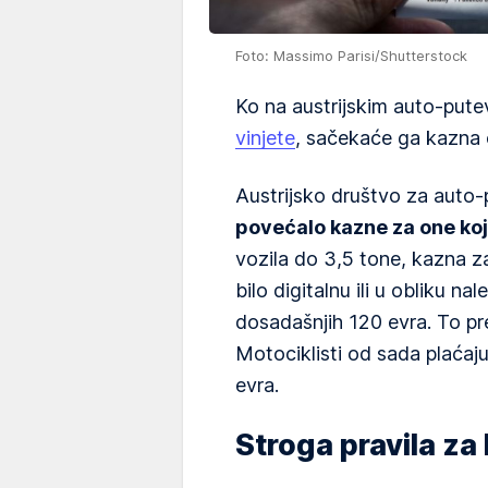
Foto: Massimo Parisi/Shutterstock
Ko na austrijskim auto-pu
vinjete
, sačekaće ga kazna 
Austrijsko društvo za auto
povećalo kazne za one koj
vozila do 3,5 tone, kazna za
bilo digitalnu ili u obliku n
dosadašnjih 120 evra. To pr
Motociklisti od sada plaćaj
evra.
Stroga pravila za 