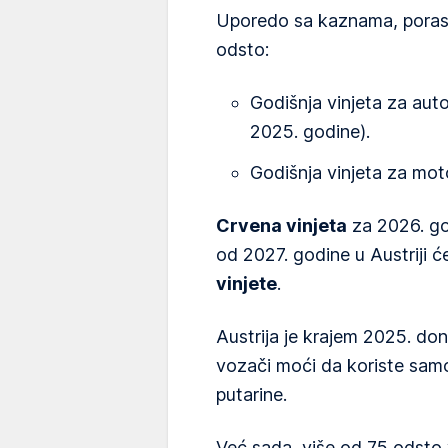
Uporedo sa kaznama, porasle
odsto:
Godišnja vinjeta za aut
2025. godine).
Godišnja vinjeta za moto
Crvena vinjeta
za 2026. god
od 2027. godine u Austriji ć
vinjete
.
Austrija je krajem 2025. do
vozači moći da koriste samo
putarine.
Već sada, više od 75 odsto 