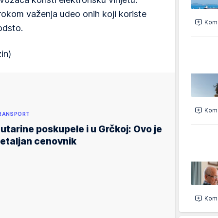
 rokom važenja udeo onih koji koriste
Kome
 odsto.
in)
Kome
RANSPORT
utarine poskupele i u Grčkoj: Ovo je
etaljan cenovnik
Kome