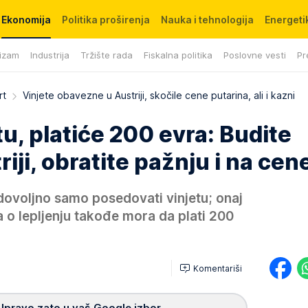
Ekonomija
Politika proširenja
Nauka i tehnologija
Energetik
izam
Industrija
Tržište rada
Fiskalna politika
Poslovne vesti
Pr
rt
Vinjete obavezne u Austriji, skočile cene putarina, ali i kazni
u, platiće 200 evra: Budite
iji, obratite pažnju i na cen
 dovoljno samo posedovati vinjetu; onaj
a o lepljenju takođe mora da plati 200
Komentariši
Upravo zato u vaš Google izbor