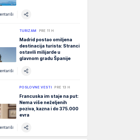
ntariši
TURIZAM
PRE 11 H
Madrid postao omiljena
destinacija turista: Stranci
ostavili milijarde u
glavnom gradu Španije
ntariši
POSLOVNE VESTI
PRE 13 H
Francuska im staje na put:
Nema više neželjenih
poziva, kazna i do 375.000
evra
ntariši