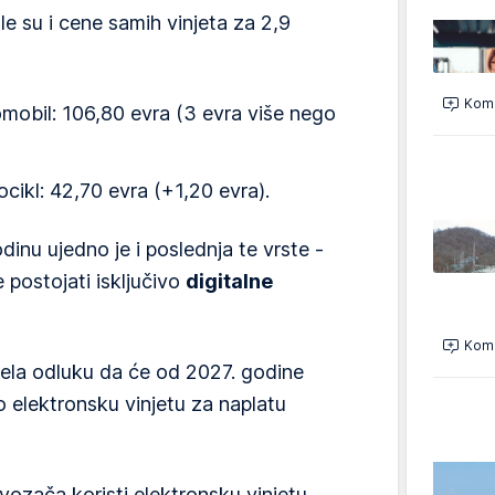
 su i cene samih vinjeta za 2,9
Kome
omobil: 106,80 evra (3 evra više nego
cikl: 42,70 evra (+1,20 evra).
inu ujedno je i poslednja te vrste -
e postojati isključivo
digitalne
Kome
nela odluku da će od 2027. godine
 elektronsku vinjetu za naplatu
vozača koristi elektronsku vinjetu.