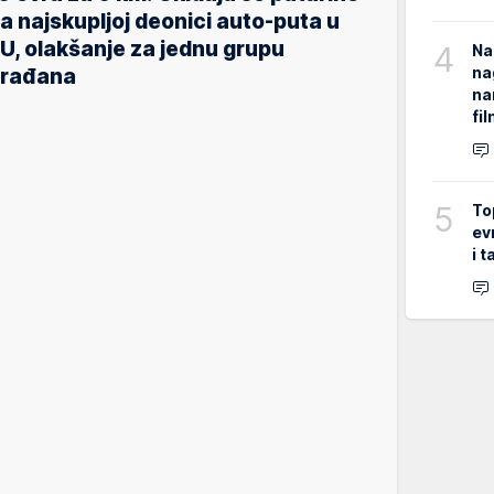
a najskupljoj deonici auto-puta u
U, olakšanje za jednu grupu
4
Na
na
rađana
na
fi
5
To
ev
i 