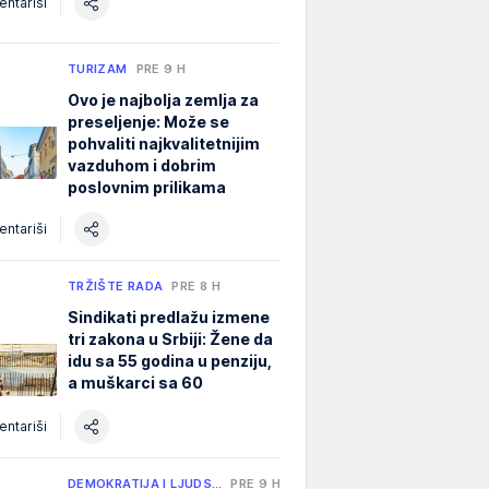
ntariši
TURIZAM
PRE 9 H
Ovo je najbolja zemlja za
preseljenje: Može se
pohvaliti najkvalitetnijim
vazduhom i dobrim
poslovnim prilikama
ntariši
TRŽIŠTE RADA
PRE 8 H
Sindikati predlažu izmene
tri zakona u Srbiji: Žene da
idu sa 55 godina u penziju,
a muškarci sa 60
ntariši
DEMOKRATIJA I LJUDS…
PRE 9 H