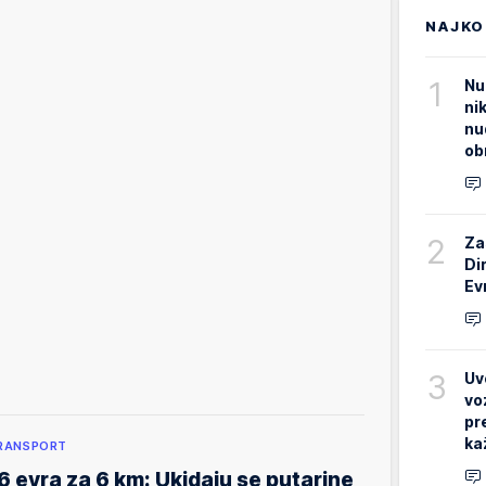
NAJKO
1
Nu
ni
nu
ob
2
Za
Di
Ev
3
Uv
vo
pr
ka
RANSPORT
6 evra za 6 km: Ukidaju se putarine