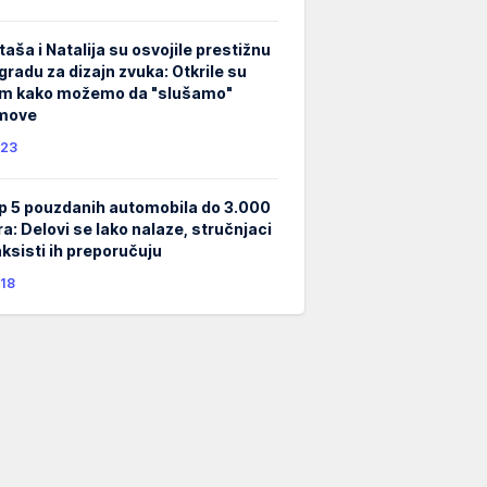
taša i Natalija su osvojile prestižnu
gradu za dizajn zvuka: Otkrile su
m kako možemo da "slušamo"
lmove
23
p 5 pouzdanih automobila do 3.000
ra: Delovi se lako nalaze, stručnjaci
taksisti ih preporučuju
18