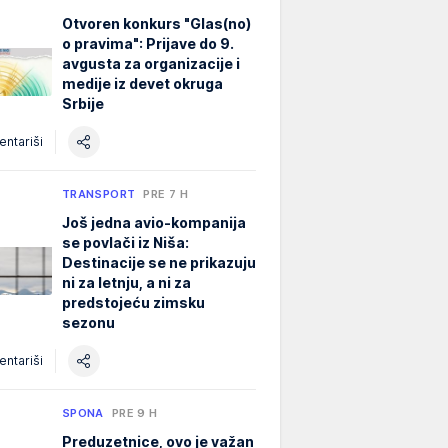
Otvoren konkurs "Glas(no)
o pravima": Prijave do 9.
avgusta za organizacije i
medije iz devet okruga
Srbije
ntariši
TRANSPORT
PRE 7 H
Još jedna avio-kompanija
se povlači iz Niša:
Destinacije se ne prikazuju
ni za letnju, a ni za
predstojeću zimsku
sezonu
ntariši
SPONA
PRE 9 H
Preduzetnice, ovo je važan