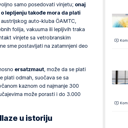
ovoljno samo posedovati vinjetu;
onaj
 o lepljenju takođe mora da plati
 austrijskog auto-kluba ÖAMTC,
ih folija, vakuuma ili lepljivih traka
ntakt vinjete sa vetrobranskim
Kome
 ne sme postavljati na zatamnjeni deo
dnosno
ersatzmaut
, može da se plati
ne plati odmah, suočava se sa
ovčanom kaznom od najmanje 300
lučajevima može porasti i do 3.000
Kome
laze u istoriju