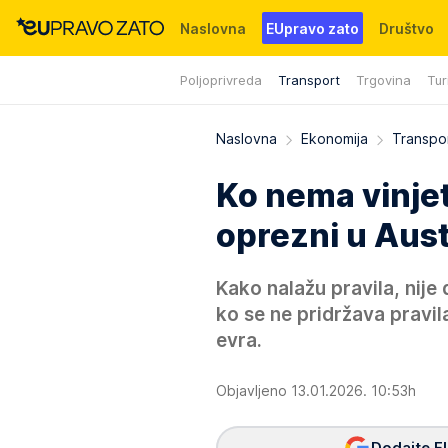
Naslovna
EUpravo zato
Društvo
Poljoprivreda
Transport
Trgovina
Tur
Događaji
News
WMG fondacija
Naslovna
Ekonomija
Transpo
Ko nema vinjet
oprezni u Austr
Kako nalažu pravila, nije
ko se ne pridržava pravil
evra.
Objavljeno 13.01.2026. 10:53h
Dodajte E