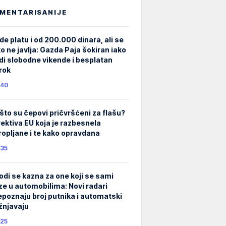
MENTARISANIJE
de platu i od 200.000 dinara, ali se
ko ne javlja: Gazda Paja šokiran iako
di slobodne vikende i besplatan
rok
40
što su čepovi pričvršćeni za flašu?
rektiva EU koja je razbesnela
ropljane i te kako opravdana
35
odi se kazna za one koji se sami
ze u automobilima: Novi radari
epoznaju broj putnika i automatski
žnjavaju
25