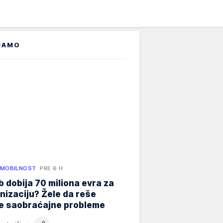
JAMO
 MOBILNOST
PRE 6 H
 dobija 70 miliona evra za
izaciju? Žele da reše
ne saobraćajne probleme