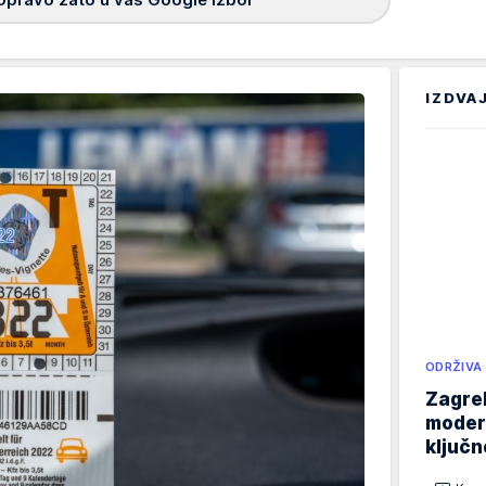
IZDVA
ODRŽIVA
Zagreb
modern
ključ