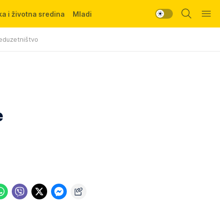
a i životna sredina
Mladi
eduzetništvo
e