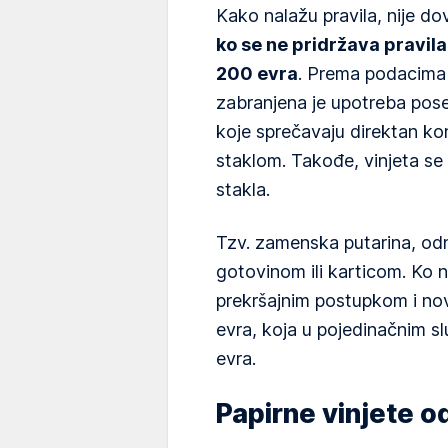
Kako nalažu pravila, nije d
ko se ne pridržava pravila
200 evra
. Prema podacima
zabranjena je upotreba posebn
koje sprečavaju direktan ko
staklom. Takođe, vinjeta se
stakla.
Tzv. zamenska putarina, o
gotovinom ili karticom. Ko 
prekršajnim postupkom i n
evra, koja u pojedinačnim s
evra.
Papirne vinjete od