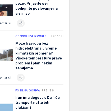
poziv: Prijavite se i
podignite poslovanje na
viši nivo
ntariši
OBNOVLJIVI IZVORI E…
PRE 10 H
Može li Evropa bez
hidroelektrana u vreme
klimatskih promena?
Visoke temperature prave
problem i planinskim
zemljama
ntariši
FOSILNA GORIVA
PRE 12 H
Iran ima dogovor: Da li će
transport nafte biti
olakšan?