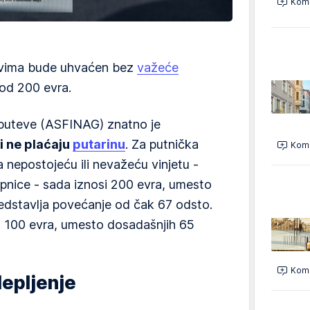
Kome
tevima bude uhvaćen bez
važeće
od 200 evra.
-puteve (ASFINAG) znatno je
i ne plaćaju
putarinu
. Za putnička
Kome
 nepostojeću ili nevažeću vinjetu -
alepnice - sada iznosi 200 evra, umesto
edstavlja povećanje od čak 67 odsto.
u 100 evra, umesto dosadašnjih 65
Kome
lepljenje