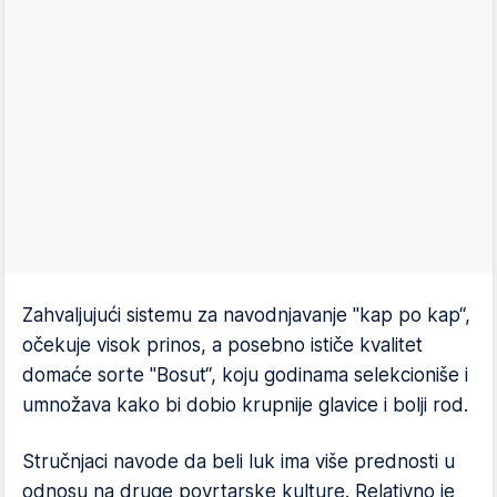
Zahvaljujući sistemu za navodnjavanje "kap po kap“,
očekuje visok prinos, a posebno ističe kvalitet
domaće sorte "Bosut“, koju godinama selekcioniše i
umnožava kako bi dobio krupnije glavice i bolji rod.
Stručnjaci navode da beli luk ima više prednosti u
odnosu na druge povrtarske kulture. Relativno je