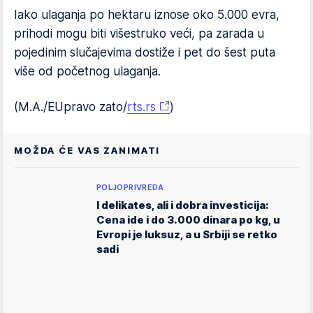
Iako ulaganja po hektaru iznose oko 5.000 evra,
prihodi mogu biti višestruko veći, pa zarada u
pojedinim slučajevima dostiže i pet do šest puta
više od početnog ulaganja.
(M.A./EUpravo zato/
rts.rs
)
MOŽDA ĆE VAS ZANIMATI
POLJOPRIVREDA
I delikates, ali i dobra investicija:
Cena ide i do 3.000 dinara po kg, u
Evropi je luksuz, a u Srbiji se retko
sadi