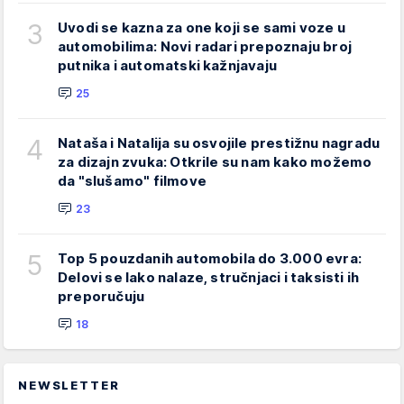
3
Uvodi se kazna za one koji se sami voze u
automobilima: Novi radari prepoznaju broj
putnika i automatski kažnjavaju
25
4
Nataša i Natalija su osvojile prestižnu nagradu
za dizajn zvuka: Otkrile su nam kako možemo
da "slušamo" filmove
23
5
Top 5 pouzdanih automobila do 3.000 evra:
Delovi se lako nalaze, stručnjaci i taksisti ih
preporučuju
18
NEWSLETTER