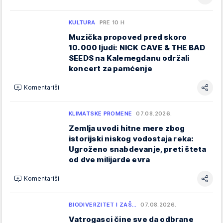
KULTURA
PRE 10 H
Muzička propoved pred skoro
10.000 ljudi: NICK CAVE & THE BAD
SEEDS na Kalemegdanu održali
koncert za pamćenje
Komentariši
KLIMATSKE PROMENE
07.08.2026.
Zemlja uvodi hitne mere zbog
istorijski niskog vodostaja reka:
Ugroženo snabdevanje, preti šteta
od dve milijarde evra
Komentariši
BIODIVERZITET I ZAŠ…
07.08.2026.
Vatrogasci čine sve da odbrane