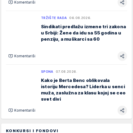
Komentariši
TRŽIŠTE RADA
06.08.2026.
Sindikati predlažu izmene tri zakona
u Srbiji: Žene da idu sa 55 godina u
penziju, a muškarci sa 60
Komentariši
SPONA
07.08.2026.
Kako je Berta Benc oblikovala
istoriju Mercedesa? Liderka u senci
muža, zaslužna za klasu kojoj se ceo
svet divi
Komentariši
KONKURSI I FONDOVI