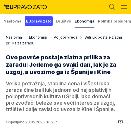
Naslovna
EUpravo zato
Društvo
Ekonomija
Politika proširen
Naslovna
Ekonomija
Poljoprivreda
Beli luk postaje zlatna
prilika za zaradu
Ovo povrće postaje zlatna prilika za
zaradu: Jedemo ga svaki dan, lak je za
uzgoj, a uvozimo ga iz Španije i Kine
Velika potražnja, stabilna cena i višestruka
zarada čine beli luk jednom od najisplativijih
poljoprivrednih kultura u Srbiji. Iako domaći
proizvođači beleže sve veći interes za uzgoj,
tržište i dalje zavisi od uvoza iz Kine i Španije.
Objavljeno 20.05.2026. 16:25h