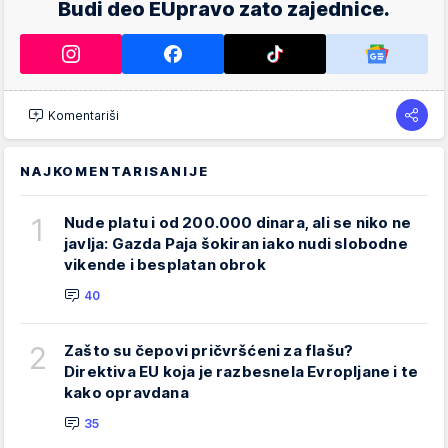
Budi deo EUpravo zato zajednice.
Komentariši
NAJKOMENTARISANIJE
1
Nude platu i od 200.000 dinara, ali se niko ne
javlja: Gazda Paja šokiran iako nudi slobodne
vikende i besplatan obrok
40
2
Zašto su čepovi pričvršćeni za flašu?
Direktiva EU koja je razbesnela Evropljane i te
kako opravdana
35