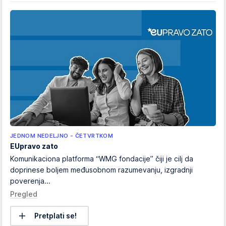
JEDNOM NEDELJNO - ČETVRTKOM
EUpravo zato
Komunikaciona platforma “WMG fondacije” čiji je cilj da
doprinese boljem međusobnom razumevanju, izgradnji
poverenja...
Pregled
Pretplati se!