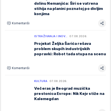
dolinu Nemanjića: Širi se vatrena
stihija na planini poznatoj po divljim
konjima
Komentariši
ISTRAŽIVANJA I INOV…
07.08.2026.
Projekat Željka Šarića rešava
problem skupih industrijskih
popravki: Robot tada stupa na scenu
Komentariši
KULTURA
07.08.2026.
Večeras je Beograd muzička
prestonica Evrope: Nik Kejv stiže na
Kalemegdan