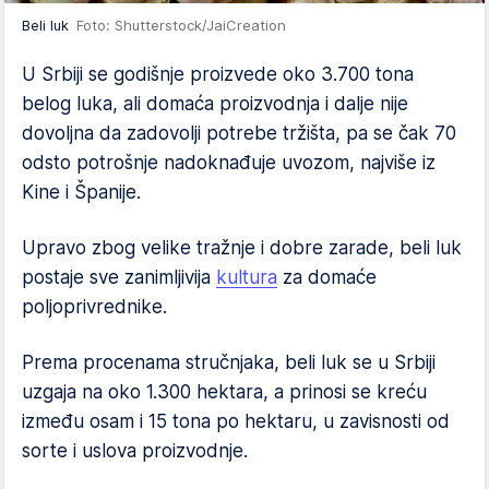
Beli luk
Foto: Shutterstock/JaiCreation
U Srbiji se godišnje proizvede oko 3.700 tona
belog luka, ali domaća proizvodnja i dalje nije
dovoljna da zadovolji potrebe tržišta, pa se čak 70
odsto potrošnje nadoknađuje uvozom, najviše iz
Kine i Španije.
Upravo zbog velike tražnje i dobre zarade, beli luk
postaje sve zanimljivija
kultura
za domaće
poljoprivrednike.
Prema procenama stručnjaka, beli luk se u Srbiji
uzgaja na oko 1.300 hektara, a prinosi se kreću
između osam i 15 tona po hektaru, u zavisnosti od
sorte i uslova proizvodnje.