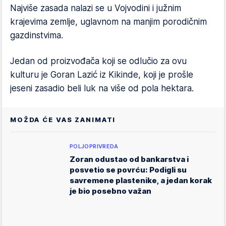
Najviše zasada nalazi se u Vojvodini i južnim
krajevima zemlje, uglavnom na manjim porodičnim
gazdinstvima.
Jedan od proizvođača koji se odlučio za ovu
kulturu je Goran Lazić iz Kikinde, koji je prošle
jeseni zasadio beli luk na više od pola hektara.
MOŽDA ĆE VAS ZANIMATI
POLJOPRIVREDA
Zoran odustao od bankarstva i
posvetio se povrću: Podigli su
savremene plastenike, a jedan korak
je bio posebno važan