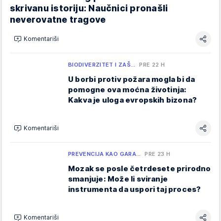
skrivanu istoriju: Naučnici pronašli
neverovatne tragove
Komentariši
BIODIVERZITET I ZAŠ…
PRE 22 H
U borbi protiv požara mogla bi da
pomogne ova moćna životinja:
Kakva je uloga evropskih bizona?
Komentariši
PREVENCIJA KAO GARA…
PRE 23 H
Mozak se posle četrdesete prirodno
smanjuje: Može li sviranje
instrumenta da uspori taj proces?
Komentariši