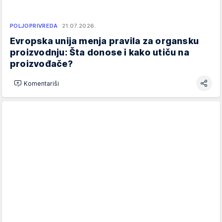
POLJOPRIVREDA
21.07.2026.
Evropska unija menja pravila za organsku
proizvodnju: Šta donose i kako utiču na
proizvođače?
Komentariši