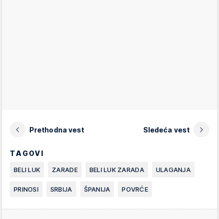
Prethodna vest
Sledeća vest
TAGOVI
BELI LUK
ZARADE
BELI LUK ZARADA
ULAGANJA
PRINOSI
SRBIJA
ŠPANIJA
POVRĆE