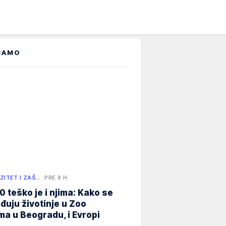
JAMO
ZITET I ZAŠ…
PRE 8 H
0 teško je i njima: Kako se
đuju životinje u Zoo
ma u Beogradu, i Evropi