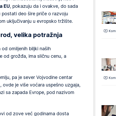
ma EU
, pokazuju da i ovakve, do sada
postati deo šire priče o razvoju
m uključivanju u evropsko tržište.
Kome
 rod, velika potražnja
od omiljenih biljki naših
še od grožđa, ima sličnu cenu, a
emlju, pa je sever Vojvodine centar
Kome
i, ovde je više voćara uspešno uzgaja,
lazi sa zapada Evrope, pod nazivom
kovi od zove već godinama dosta