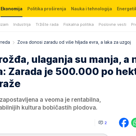
Ekonomija
Politika proširenja
Nauka i tehnologija
Energetik
izam
Industrija
Tržište rada
Fiskalna politika
Poslovne vesti
Pr
vreda
Zova donosi zaradu od više hiljada evra, a laka za uzgoj
rožđa, ulaganja su manja, a
a: Zarada je 500.000 po hek
traže
zapostavljena a veoma je rentabilna,
bilnijih kultura bobičastih plodova.
2