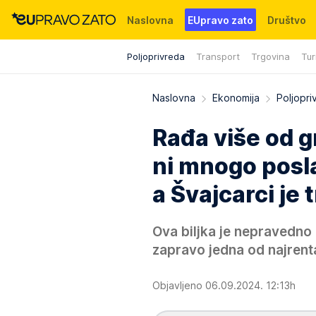
Naslovna
EUpravo zato
Društvo
Poljoprivreda
Transport
Trgovina
Tur
Događaji
News
WMG fondacija
Naslovna
Ekonomija
Poljopri
Rađa više od g
ni mnogo posl
a Švajcarci je 
Ova biljka je nepravedno 
zapravo jedna od najrenta
Objavljeno 06.09.2024. 12:13h