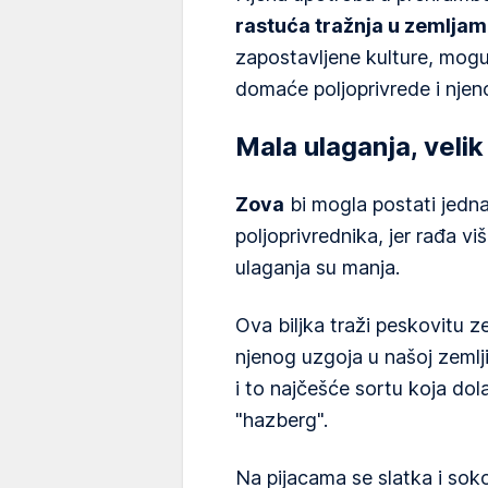
rastuća tražnja u zemlja
zapostavljene kulture, mogu 
domaće poljoprivrede i njeno
Mala ulaganja, velik
Zova
bi mogla postati jedna 
poljoprivrednika, jer rađa vi
ulaganja su manja.
Ova biljka traži peskovitu z
njenog uzgoja u našoj zemlj
i to najčešće sortu koja do
"hazberg".
Na pijacama se slatka i so