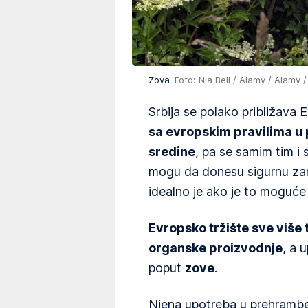
Zova
Foto: Nia Bell / Alamy / Alamy 
Srbija se polako približava E
sa evropskim pravilima u p
sredine
, pa se samim tim i 
mogu da donesu sigurnu zar
idealno je ako je to moguće
Evropsko tržište sve više t
organske proizvodnje
, a 
poput
zove
.
Njena upotreba u prehrambeno