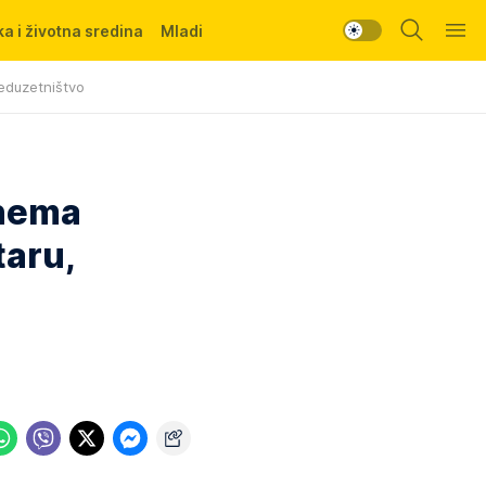
a i životna sredina
Mladi
eduzetništvo
 nema
taru,