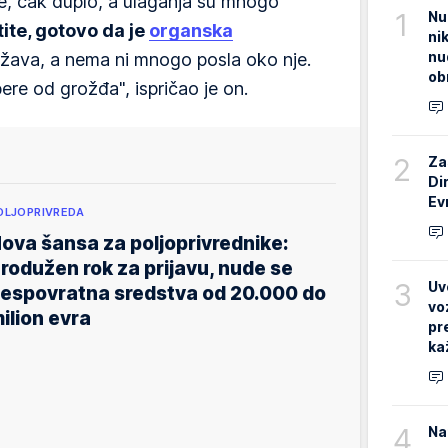
, čak duplo, a ulaganja su mnogo
1
Nu
ite, gotovo da je
organska
ni
nu
žava, a nema ni mnogo posla oko nje.
ob
ere od grožđa", ispričao je on.
2
Za
Di
Ev
OLJOPRIVREDA
ova šansa za poljoprivrednike:
rodužen rok za prijavu, nude se
3
Uv
espovratna sredstva od 20.000 do
vo
ilion evra
pr
ka
4
Na