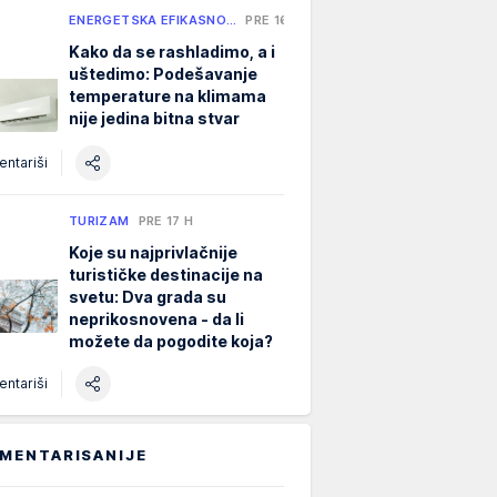
ENERGETSKA EFIKASNO…
PRE 16 H
Kako da se rashladimo, a i
uštedimo: Podešavanje
temperature na klimama
nije jedina bitna stvar
ntariši
TURIZAM
PRE 17 H
Koje su najprivlačnije
turističke destinacije na
svetu: Dva grada su
neprikosnovena - da li
možete da pogodite koja?
ntariši
MENTARISANIJE