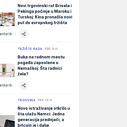
Novi trgovinski rat Brisela i
Pekinga počinje u Maroku i
Turskoj: Kina pronašla novi
put do evropskog tržišta
ntariši
TRŽIŠTE RADA
PRE 9 H
Buka na radnom mestu
pogađa zaposlene u
Nemačkoj: Šta radnici
žele?
ntariši
TRGOVINA
PRE 13 H
Novo istraživanje otkrilo u
šta ulažu Nemci: Jedna
generacija prednjači, a
bitcoin je i dalje