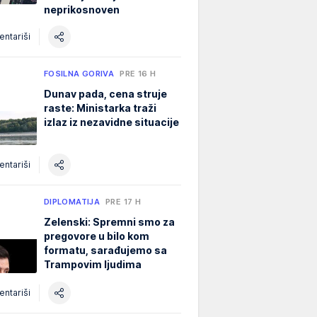
neprikosnoven
ntariši
FOSILNA GORIVA
PRE 16 H
Dunav pada, cena struje
raste: Ministarka traži
izlaz iz nezavidne situacije
ntariši
DIPLOMATIJA
PRE 17 H
Zelenski: Spremni smo za
pregovore u bilo kom
formatu, sarađujemo sa
Trampovim ljudima
ntariši