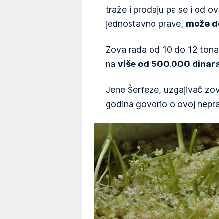
traže i prodaju pa se i od ov
jednostavno prave,
može do
Zova rađa od 10 do 12 tona
na
više od 500.000 dinara
Jene Šerfeze, uzgajivač zov
godina govorio o ovoj nepra