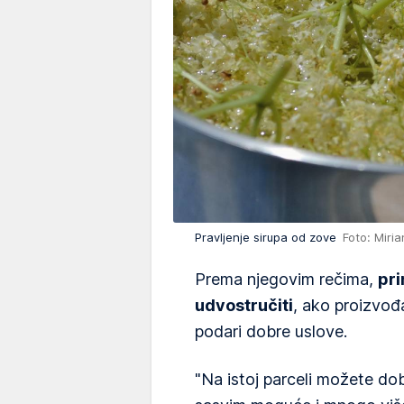
Pravljenje sirupa od zove
Foto: Miri
Prema njegovim rečima,
pri
udvostručiti
, ako proizvođ
podari dobre uslove.
"Na istoj parceli možete dob