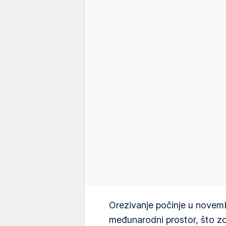
Orezivanje počinje u novem
međunarodni prostor, što zov