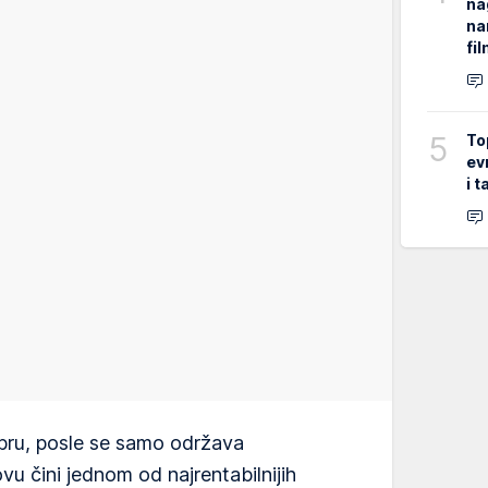
na
na
fi
5
To
ev
i 
bru, posle se samo održava
u čini jednom od najrentabilnijih