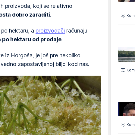
ih proizvoda, koji se relativno
sta dobro zaraditi
.
Kome
 po hektaru, a
proizvođači
računaju
 po hektaru od prodaje
.
e iz Horgoša, je još pre nekoliko
vedno zapostavljenoj biljci kod nas.
Kome
Kome