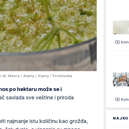
Kome
an M. Meera / Alamy / Alamy / Profimedia
nos po hektaru može se i
ač savlada sve veštine i priroda
Kome
NAJKO
iti najmanje istu količinu kao grožđa,