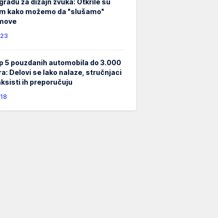
gradu za dizajn zvuka: Otkrile su
m kako možemo da "slušamo"
lmove
23
p 5 pouzdanih automobila do 3.000
ra: Delovi se lako nalaze, stručnjaci
taksisti ih preporučuju
18