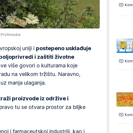
Kome
/ Profimedia
vropskoj uniji i
postepeno usklađuje
oljoprivredi i zaštiti životne
Kome
sve više govori o kulturama koje
adu na velikom tržištu. Naravno,
 uz manja ulaganja.
raži proizvode iz održive i
upravo tu se otvara prostor za biljke
Kome
j i farmaceutskoj industriji, kao i