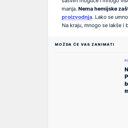
sasvim moguće i mnogo više
manja.
Nema hemijske zašt
proizvodnja
. Lako se umno
Na kraju, mnogo se lakše i b
MOŽDA ĆE VAS ZANIMATI
P
N
P
b
m