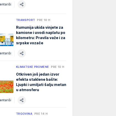
ntariši
TRANSPORT
PRE 10 H
Rumunija ukida vinjete za
kamione i uvodi naplatu po
kilometru: Pravila važe i za
srpske vozače
ntariši
KLIMATSKE PROMENE
PRE 10 H
Otkriven još jedan izvor
efekta staklene bašte:
Ljupki i umiljati šalju metan
u atmosferu
ntariši
TRGOVINA
PRE 14 H