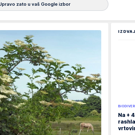
Upravo zato u vaš Google izbor
IZDVA
BIODIVER
Na + 4
rashla
vrtovi