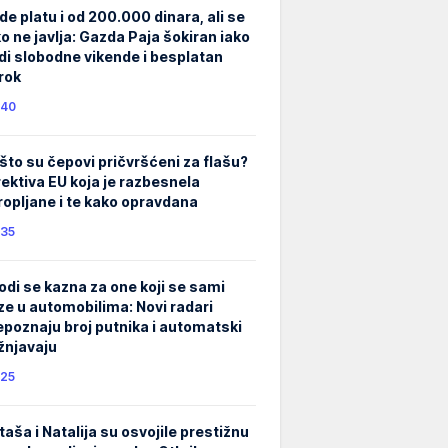
de platu i od 200.000 dinara, ali se
ko ne javlja: Gazda Paja šokiran iako
di slobodne vikende i besplatan
rok
40
što su čepovi pričvršćeni za flašu?
rektiva EU koja je razbesnela
ropljane i te kako opravdana
35
odi se kazna za one koji se sami
ze u automobilima: Novi radari
epoznaju broj putnika i automatski
žnjavaju
25
taša i Natalija su osvojile prestižnu