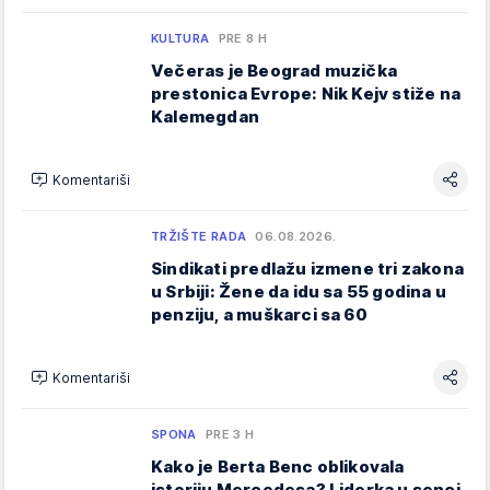
KULTURA
PRE 8 H
Večeras je Beograd muzička
prestonica Evrope: Nik Kejv stiže na
Kalemegdan
Komentariši
TRŽIŠTE RADA
06.08.2026.
Sindikati predlažu izmene tri zakona
u Srbiji: Žene da idu sa 55 godina u
penziju, a muškarci sa 60
Komentariši
SPONA
PRE 3 H
Kako je Berta Benc oblikovala
istoriju Mercedesa? Liderka u senci