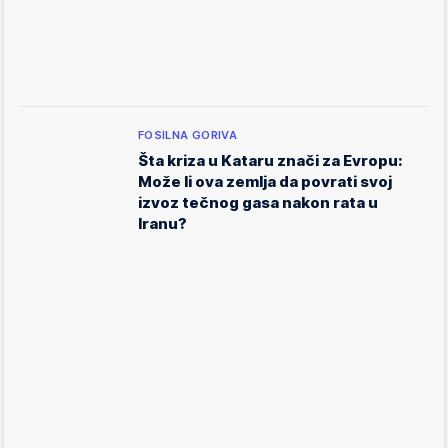
FOSILNA GORIVA
Šta kriza u Kataru znači za Evropu:
Može li ova zemlja da povrati svoj
izvoz tečnog gasa nakon rata u
Iranu?