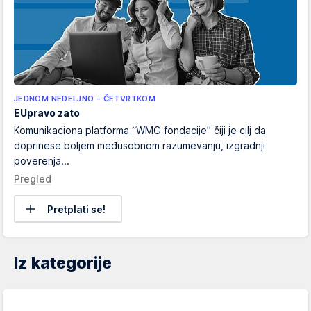
JEDNOM NEDELJNO - ČETVRTKOM
EUpravo zato
Komunikaciona platforma “WMG fondacije” čiji je cilj da
doprinese boljem međusobnom razumevanju, izgradnji
poverenja...
Pregled
Pretplati se!
Iz kategorije