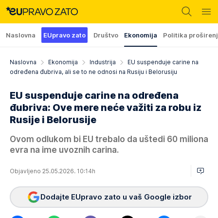
Naslovna
EUpravo zato
Društvo
Ekonomija
Politika proširen
Naslovna
Ekonomija
Industrija
EU suspenduje carine na
određena đubriva, ali se to ne odnosi na Rusiju i Belorusiju
EU suspenduje carine na određena
đubriva: Ove mere neće važiti za robu iz
Rusije i Belorusije
Ovom odlukom bi EU trebalo da uštedi 60 miliona
evra na ime uvoznih carina.
Objavljeno 25.05.2026. 10:14h
Dodajte EUpravo zato u vaš Google izbor