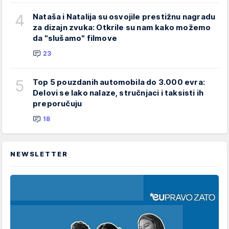
4
Nataša i Natalija su osvojile prestižnu nagradu
za dizajn zvuka: Otkrile su nam kako možemo
da "slušamo" filmove
23
5
Top 5 pouzdanih automobila do 3.000 evra:
Delovi se lako nalaze, stručnjaci i taksisti ih
preporučuju
18
NEWSLETTER