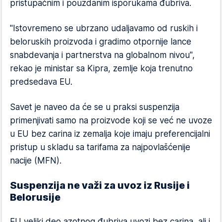
pristupačnim i pouzdanim isporukama đubriva.
"Istovremeno se ubrzano udaljavamo od ruskih i
beloruskih proizvoda i gradimo otpornije lance
snabdevanja i partnerstva na globalnom nivou",
rekao je ministar sa Kipra, zemlje koja trenutno
predsedava EU.
Savet je naveo da će se u praksi suspenzija
primenjivati samo na proizvode koji se već ne uvoze
u EU bez carina iz zemalja koje imaju preferencijalni
pristup u skladu sa tarifama za najpovlašćenije
nacije (MFN).
Suspenzija ne važi za uvoz iz Rusije i
Belorusije
EU veliki deo azotnog đubriva uvozi bez carina, ali i