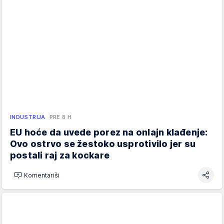
INDUSTRIJA
PRE 8 H
EU hoće da uvede porez na onlajn klađenje:
Ovo ostrvo se žestoko usprotivilo jer su
postali raj za kockare
Komentariši