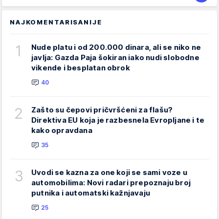
NAJKOMENTARISANIJE
1
Nude platu i od 200.000 dinara, ali se niko ne
javlja: Gazda Paja šokiran iako nudi slobodne
vikende i besplatan obrok
40
2
Zašto su čepovi pričvršćeni za flašu?
Direktiva EU koja je razbesnela Evropljane i te
kako opravdana
35
3
Uvodi se kazna za one koji se sami voze u
automobilima: Novi radari prepoznaju broj
putnika i automatski kažnjavaju
25