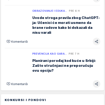
OBRAZOVANJE I EDUKA…
PRE 6 H
Uvode stroga pravila zbog ChatGPT-
ja: Učenici će morati usmeno da
brane radove kako bi dokazali da
nisu varali
Komentariši
PREVENCIJA KAO GARA…
PRE 7 H
Planirani porođaj kod kuće u Srbiji:
Zašto stručnjaci ne preporučuju
ovu opciju?
Komentariši
KONKURSI I FONDOVI