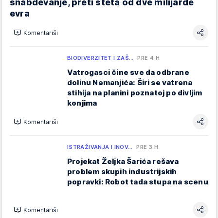
snabdevanje, preti šteta od dve milijarde
evra
Komentariši
BIODIVERZITET I ZAŠ…
PRE 4 H
Vatrogasci čine sve da odbrane
dolinu Nemanjića: Širi se vatrena
stihija na planini poznatoj po divljim
konjima
Komentariši
ISTRAŽIVANJA I INOV…
PRE 3 H
Projekat Željka Šarića rešava
problem skupih industrijskih
popravki: Robot tada stupa na scenu
Komentariši