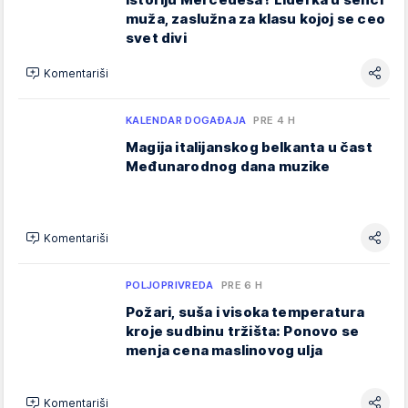
muža, zaslužna za klasu kojoj se ceo
svet divi
Komentariši
KALENDAR DOGAĐAJA
PRE 4 H
Magija italijanskog belkanta u čast
Međunarodnog dana muzike
Komentariši
POLJOPRIVREDA
PRE 6 H
Požari, suša i visoka temperatura
kroje sudbinu tržišta: Ponovo se
menja cena maslinovog ulja
Komentariši