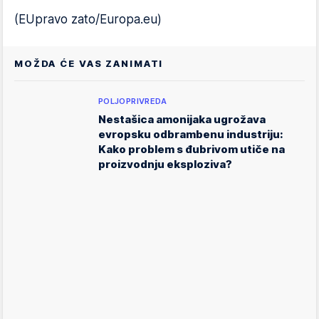
(EUpravo zato/Europa.eu)
MOŽDA ĆE VAS ZANIMATI
POLJOPRIVREDA
Nestašica amonijaka ugrožava
evropsku odbrambenu industriju:
Kako problem s đubrivom utiče na
proizvodnju eksploziva?