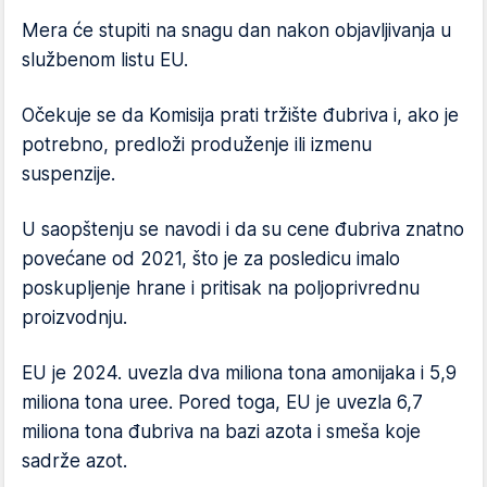
Mera će stupiti na snagu dan nakon objavljivanja u
službenom listu EU.
Očekuje se da Komisija prati tržište đubriva i, ako je
potrebno, predloži produženje ili izmenu
suspenzije.
U saopštenju se navodi i da su cene đubriva znatno
povećane od 2021, što je za posledicu imalo
poskupljenje hrane i pritisak na poljoprivrednu
proizvodnju.
EU je 2024. uvezla dva miliona tona amonijaka i 5,9
miliona tona uree. Pored toga, EU je uvezla 6,7
miliona tona đubriva na bazi azota i smeša koje
sadrže azot.