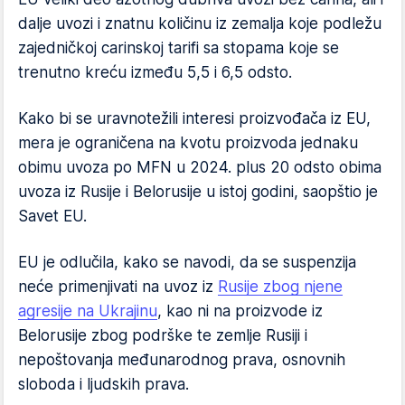
dalje uvozi i znatnu količinu iz zemalja koje podležu
zajedničkoj carinskoj tarifi sa stopama koje se
trenutno kreću između 5,5 i 6,5 odsto.
Kako bi se uravnotežili interesi proizvođača iz EU,
mera je ograničena na kvotu proizvoda jednaku
obimu uvoza po MFN u 2024. plus 20 odsto obima
uvoza iz Rusije i Belorusije u istoj godini, saopštio je
Savet EU.
EU je odlučila, kako se navodi, da se suspenzija
neće primenjivati na uvoz iz
Rusije zbog njene
agresije na Ukrajinu
, kao ni na proizvode iz
Belorusije zbog podrške te zemlje Rusiji i
nepoštovanja međunarodnog prava, osnovnih
sloboda i ljudskih prava.