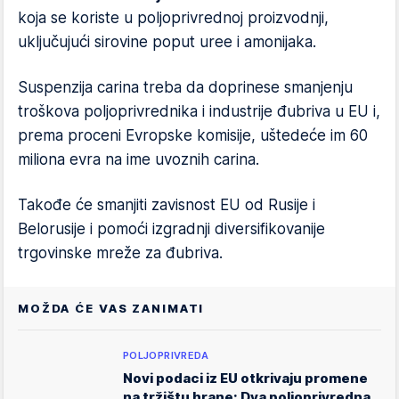
koja se koriste u poljoprivrednoj proizvodnji,
uključujući sirovine poput uree i amonijaka.
Suspenzija carina treba da doprinese smanjenju
troškova poljoprivrednika i industrije đubriva u EU i,
prema proceni Evropske komisije, uštedeće im 60
miliona evra na ime uvoznih carina.
Takođe će smanjiti zavisnost EU od Rusije i
Belorusije i pomoći izgradnji diversifikovanije
trgovinske mreže za đubriva.
MOŽDA ĆE VAS ZANIMATI
POLJOPRIVREDA
Novi podaci iz EU otkrivaju promene
na tržištu hrane: Dva poljoprivredna