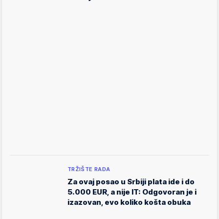
TRŽIŠTE RADA
Za ovaj posao u Srbiji plata ide i do
5.000 EUR, a nije IT: Odgovoran je i
izazovan, evo koliko košta obuka