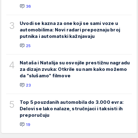
36
3
Uvodi se kazna za one koji se sami voze u
automobilima: Novi radari prepoznaju broj
putnika i automatski kažnjavaju
25
4
Nataša i Natalija su osvojile prestižnu nagradu
za dizajn zvuka: Otkrile su nam kako možemo
da "slušamo" filmove
23
5
Top 5 pouzdanih automobila do 3.000 evra:
Delovi se lako nalaze, stručnjaci i taksisti ih
preporučuju
19