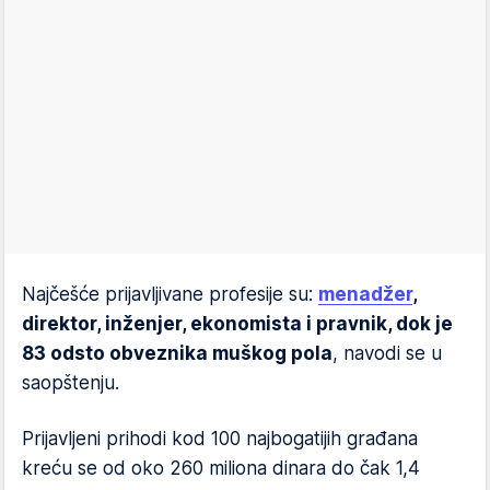
Najčešće prijavljivane profesije su:
menadžer
,
direktor, inženjer, ekonomista i pravnik, dok je
83 odsto obveznika muškog pola
, navodi se u
saopštenju.
Prijavljeni prihodi kod 100 najbogatijih građana
kreću se od oko 260 miliona dinara do čak 1,4