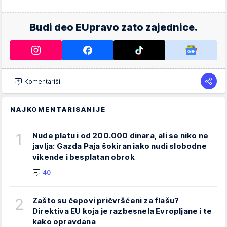
Budi deo EUpravo zato zajednice.
Komentariši
NAJKOMENTARISANIJE
1
Nude platu i od 200.000 dinara, ali se niko ne
javlja: Gazda Paja šokiran iako nudi slobodne
vikende i besplatan obrok
40
2
Zašto su čepovi pričvršćeni za flašu?
Direktiva EU koja je razbesnela Evropljane i te
kako opravdana