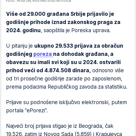
Foto: Andrzej Rostek/Shutterstock
Više od 29.000 građana Srbije prijavilo je
godišnje prihode iznad zakonskog praga za
2024. godinu
, saopštila je Poreska uprava.
U pitanju je
ukupno 29.533 prijava za obračun
godišnjeg
poreza
na dohodak građana, a
obavezu su imali svi koji su u 2024. ostvarili
prihod veći od 4.874.508 dinara,
odnosno više
od tri prosečne godišnje zarade po zaposlenom,
prema podacima Republičkog zavoda za statistiku.
Prijave su podnošene isključivo elektronski, putem
portala "ePorezi".
Najveći broj prijava stigao je iz Beograda, čak
19.526, zatim iz Novog Sada (5.859) i Kragujevca