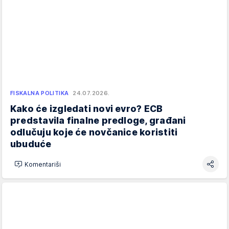
FISKALNA POLITIKA
24.07.2026.
Kako će izgledati novi evro? ECB
predstavila finalne predloge, građani
odlučuju koje će novčanice koristiti
ubuduće
Komentariši