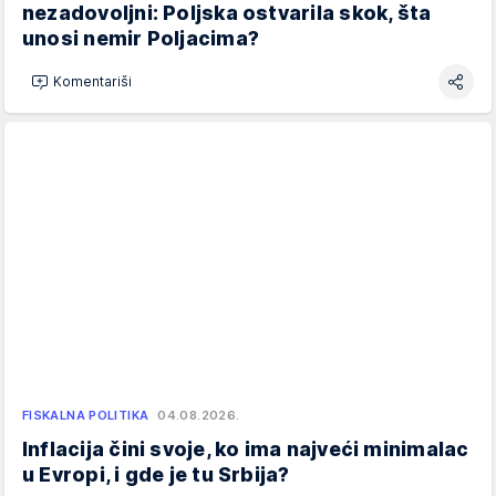
nezadovoljni: Poljska ostvarila skok, šta
unosi nemir Poljacima?
Komentariši
FISKALNA POLITIKA
04.08.2026.
Inflacija čini svoje, ko ima najveći minimalac
u Evropi, i gde je tu Srbija?