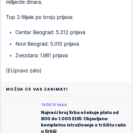
milijarde dinara.
Top 3 filijale po broju prijava:
Centar Beograd: 5.312 prijava
Novi Beograd: 5.010 prijava
Zvezdara: 1.981 prijava
(EUpravo zato)
MOŽDA ĆE VAS ZANIMATI
TRŽIŠTE RADA
Najveći broj Srba očekuje platu od
800 do 1.000 EUR: Objavljeno
kompletno istraživanje o tržištu rada
u Srbiji