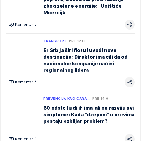
zbog zelene energije: "Uništiće
Moerdijk“
Komentariši
TRANSPORT
PRE 12 H
Er Srbija širi flotu i uvodi nove
destinacije: Direktor ima cilj da od
nacionalne kompanije načini
regionalnog lidera
Komentariši
PREVENCIJA KAO GARA…
PRE 14 H
60 odsto ljudi ih ima, ali ne razviju svi
simptome: Kada "džepovi" u crevima
postaju ozbiljan problem?
Komentariši