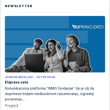
NEWSLETTER
JEDNOM NEDELJNO - ČETVRTKOM
EUpravo zato
Komunikaciona platforma “WMG fondacije” čiji je cilj da
doprinese boljem međusobnom razumevanju, izgradnji
poverenja...
Pregled