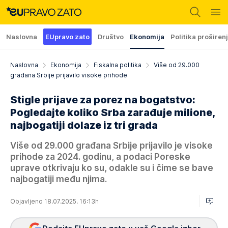
Naslovna
EUpravo zato
Društvo
Ekonomija
Politika proširen
Naslovna
Ekonomija
Fiskalna politika
Više od 29.000
građana Srbije prijavilo visoke prihode
Stigle prijave za porez na bogatstvo:
Pogledajte koliko Srba zarađuje milione,
najbogatiji dolaze iz tri grada
Više od 29.000 građana Srbije prijavilo je visoke
prihode za 2024. godinu, a podaci Poreske
uprave otkrivaju ko su, odakle su i čime se bave
najbogatiji među njima.
Objavljeno 18.07.2025. 16:13h