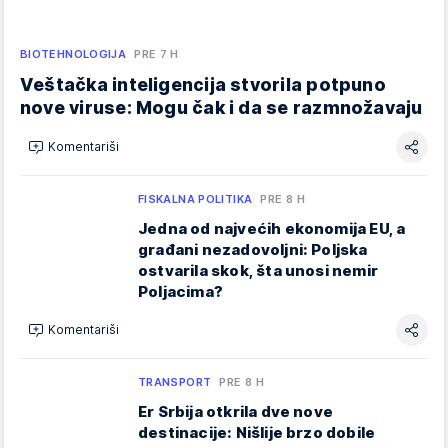
BIOTEHNOLOGIJA
PRE 7 H
Veštačka inteligencija stvorila potpuno
nove viruse: Mogu čak i da se razmnožavaju
Komentariši
FISKALNA POLITIKA
PRE 8 H
Jedna od najvećih ekonomija EU, a
građani nezadovoljni: Poljska
ostvarila skok, šta unosi nemir
Poljacima?
Komentariši
TRANSPORT
PRE 8 H
Er Srbija otkrila dve nove
destinacije: Nišlije brzo dobile