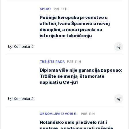
SPORT
PRE 11 H
Počinje Evropsko prvenstvo u
atletici, Ivana Španović u novoj
disciplini, a nova i pravila na
istorijskom takmičenju
Komentariši
TRŽIŠTE RADA
PRE 11 H
Diploma više nije garancija za posao:
Tržište se menja, šta morate
napisati u CV-ju?
Komentariši
OBNOVLJIVI IZVORI E…
PRE 11 H
Holandsko selo preživelo rat i
poplave, a sada mu preti rušenje