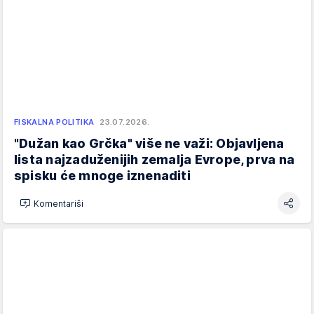
FISKALNA POLITIKA
23.07.2026.
"Dužan kao Grčka" više ne važi: Objavljena
lista najzaduženijih zemalja Evrope, prva na
spisku će mnoge iznenaditi
Komentariši