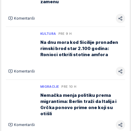
zamenu
Komentariši
KULTURA
PRE 9 H
Na dnu mora kod Sicilije pronađen
rimski brod star 2.100 godina:
Ronioci otkrili stotine amfora
Komentariši
MIGRACIJE
PRE 10 H
Nemačka menja politiku prema
migrantima: Berlin traži da Italija i
Grčka ponovo prime one koji su
otišli
Komentariši