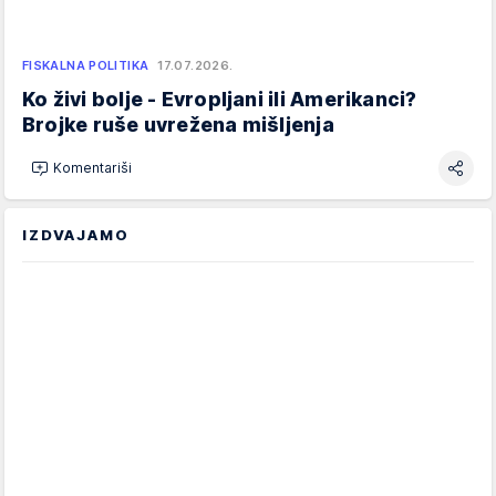
FISKALNA POLITIKA
17.07.2026.
Ko živi bolje - Evropljani ili Amerikanci?
Brojke ruše uvrežena mišljenja
Komentariši
IZDVAJAMO