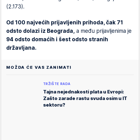
(2.173).
Od 100 najvećih prijavljenih prihoda, čak 71
odsto dolazi iz Beograda,
a među prijavljenima je
94 odsto domaćih i šest odsto stranih
državljana.
MOŽDA ĆE VAS ZANIMATI
TRŽIŠTE RADA
Tajna nejednakosti plata u Evropi:
Zašto zarade rastu svuda osim u IT
sektoru?