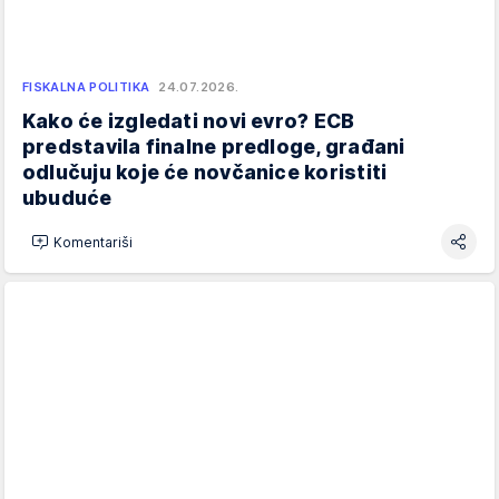
FISKALNA POLITIKA
24.07.2026.
Kako će izgledati novi evro? ECB
predstavila finalne predloge, građani
odlučuju koje će novčanice koristiti
ubuduće
Komentariši