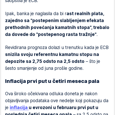
saopštila je ECB.
Ipak, banka je naglasila da bi r
ast realnih plata,
zajedno sa "postepenim slabljenjem efekata
prethodnih povećanja kamatnih stopa", trebalo
da dovede do "postepenog rasta tražnje"
.
Revidirana prognoza dolazi u trenutku kada je ECB
snizila svoju referentnu kamatnu stopu na
depozite sa 2,75 odsto na 2,5 odsto
– što je
šesto smanjenje od juna prošle godine.
Inflacija prvi put u četiri meseca pala
Ova široko očekivana odluka doneta je nakon
objavljivanja podataka ove nedelje koji pokazuju da
je
inflacija
u evrozoni u februaru prvi put u
poslednja četiri meseca opala
– sa 2,5 odsto na