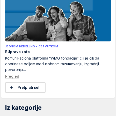
JEDNOM NEDELJNO - ČETVRTKOM
EUpravo zato
Komunikaciona platforma “WMG fondacije” čiji je cilj da
doprinese boljem međusobnom razumevanju, izgradnji
poverenja...
Pregled
Pretplati se!
Iz kategorije