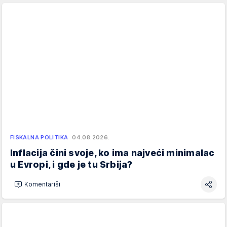
FISKALNA POLITIKA
04.08.2026.
Inflacija čini svoje, ko ima najveći minimalac
u Evropi, i gde je tu Srbija?
Komentariši