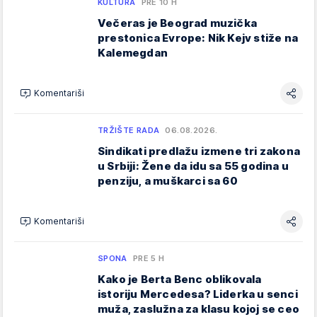
KULTURA
PRE 10 H
Večeras je Beograd muzička
prestonica Evrope: Nik Kejv stiže na
Kalemegdan
Komentariši
TRŽIŠTE RADA
06.08.2026.
Sindikati predlažu izmene tri zakona
u Srbiji: Žene da idu sa 55 godina u
penziju, a muškarci sa 60
Komentariši
SPONA
PRE 5 H
Kako je Berta Benc oblikovala
istoriju Mercedesa? Liderka u senci
muža, zaslužna za klasu kojoj se ceo