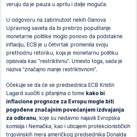
veruju da je pauza u aprilu i dalje moguća.
U odgovoru na zabrinutost nekih članova
Upravnog saveta da bi prebrzo popuštanje
monetarne politike moglo ponovo da podstakne
inflaciju, ECB je u četvrtak promenila svoju
prethodnu retoriku, koja je monetarnu politiku
opisivala kao "restriktivnu". Umesto toga, sada je
naziva "značajno manje restriktivnom".
Očekuje se da će se predsednica ECB Kristin
Lagard suočiti s pitanjima o tome
kako bi
inflacione prognoze za Evropu mogle biti
pogođene značajnim povećanjem izdvajanja
za odbranu
, koje su nedavno najavili Evropska
komisija i Nemačka, kao i uticajem protekcionističkih
trgovinskih mera američkog predsednika Donalda