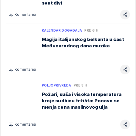
svet divi
Komentariši
KALENDAR DOGAĐAJA
PRE 6 H
Magija italijanskog belkanta u čast
Međunarodnog dana muzike
Komentariši
POLJOPRIVREDA
PRE 8 H
Požari, suša i visoka temperatura
kroje sudbinu tržišta: Ponovo se
menja cena maslinovog ulja
Komentariši