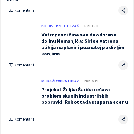
Komentariši
BIODIVERZITET I ZAŠ…
PRE 6 H
Vatrogasci čine sve da odbrane
dolinu Nemanjića: Širi se vatrena
stihija na planini poznatoj po divljim
konjima
Komentariši
ISTRAŽIVANJA I INOV…
PRE 6 H
Projekat Željka Šarića rešava
problem skupih industrijskih
popravki: Robot tada stupa na scenu
Komentariši