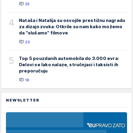
25
4
Nataša i Natalija su osvojile prestižnu nagradu
za dizajn zvuka: Otkrile su nam kako možemo
da "slušamo" filmove
23
5
Top 5 pouzdanih automobila do 3.000 evra:
Delovi se lako nalaze, stručnjaci i taksisti ih
preporučuju
18
NEWSLETTER