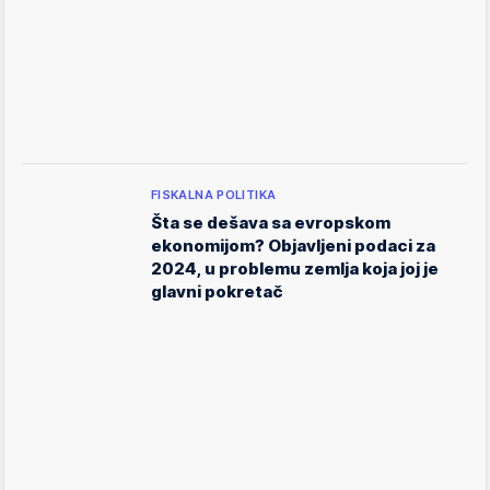
FISKALNA POLITIKA
Šta se dešava sa evropskom
ekonomijom? Objavljeni podaci za
2024, u problemu zemlja koja joj je
glavni pokretač