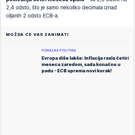
2,4 odsto, što je samo nekoliko decimala iznad
ciljanih 2 odsto ECB-a.
MOŽDA ĆE VAS ZANIMATI
FISKALNA POLITIKA
Evropa diše lakše: Inflacija rasla četiri
meseca zaredom, sada konačno u
padu - ECB sprema novi korak!