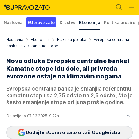
Naslovna
EUpravo zato
Društvo
Ekonomija
Politika proširen
Naslovna
Ekonomija
Fiskalna politika
Evropska centralna
banka snizila kamatne stope
Nova odluka Evropske centralne banke!
Kamatne stope idu dole, ali privreda
evrozone ostaje na klimavim nogama
Evropska centralna banka je smanjila referentnu
kamatnu stopu sa 2,75 odsto na 2,5 odsto, što je
šesto smanjenje stope od juna prošle godine.
Objavljeno 07.03.2025. 9:22h
Dodajte EUpravo zato u vaš Google izbor