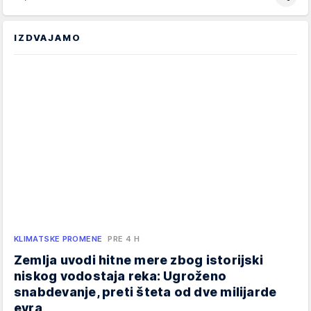
IZDVAJAMO
KLIMATSKE PROMENE
PRE 4 H
Zemlja uvodi hitne mere zbog istorijski
niskog vodostaja reka: Ugroženo
snabdevanje, preti šteta od dve milijarde
evra