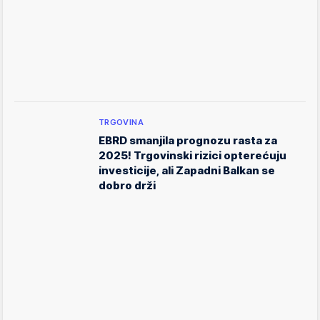
TRGOVINA
EBRD smanjila prognozu rasta za
2025! Trgovinski rizici opterećuju
investicije, ali Zapadni Balkan se
dobro drži