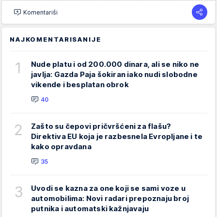
Komentariši
NAJKOMENTARISANIJE
1
Nude platu i od 200.000 dinara, ali se niko ne
javlja: Gazda Paja šokiran iako nudi slobodne
vikende i besplatan obrok
40
2
Zašto su čepovi pričvršćeni za flašu?
Direktiva EU koja je razbesnela Evropljane i te
kako opravdana
35
3
Uvodi se kazna za one koji se sami voze u
automobilima: Novi radari prepoznaju broj
putnika i automatski kažnjavaju