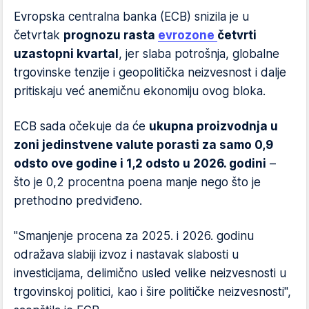
Evropska centralna banka (ECB) snizila je u
četvrtak
prognozu rasta
evrozone
četvrti
uzastopni kvartal
, jer slaba potrošnja, globalne
trgovinske tenzije i geopolitička neizvesnost i dalje
pritiskaju već anemičnu ekonomiju ovog bloka.
ECB sada očekuje da će
ukupna proizvodnja u
zoni jedinstvene valute porasti za samo 0,9
odsto ove godine i 1,2 odsto u 2026. godini
–
što je 0,2 procentna poena manje nego što je
prethodno predviđeno.
"Smanjenje procena za 2025. i 2026. godinu
odražava slabiji izvoz i nastavak slabosti u
investicijama, delimično usled velike neizvesnosti u
trgovinskoj politici, kao i šire političke neizvesnosti",