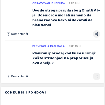
OBRAZOVANJE I EDUKA…
PRE 8 H
Uvode stroga pravila zbog ChatGPT-
ja: Učenici će morati usmeno da
brane radove kako bi dokazali da
nisu varali
Komentariši
PREVENCIJA KAO GARA…
PRE 10 H
Planirani porođaj kod kuće u Srbiji:
Zašto stručnjaci ne preporučuju
ovu opciju?
Komentariši
KONKURSI I FONDOVI