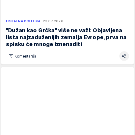
FISKALNA POLITIKA
23.07.2026.
"Dužan kao Grčka" više ne važi: Objavljena
lista najzaduženijih zemalja Evrope, prva na
spisku će mnoge iznenaditi
Komentariši