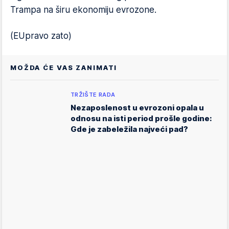
Trampa na širu ekonomiju evrozone.
(EUpravo zato)
MOŽDA ĆE VAS ZANIMATI
TRŽIŠTE RADA
Nezaposlenost u evrozoni opala u
odnosu na isti period prošle godine:
Gde je zabeležila najveći pad?